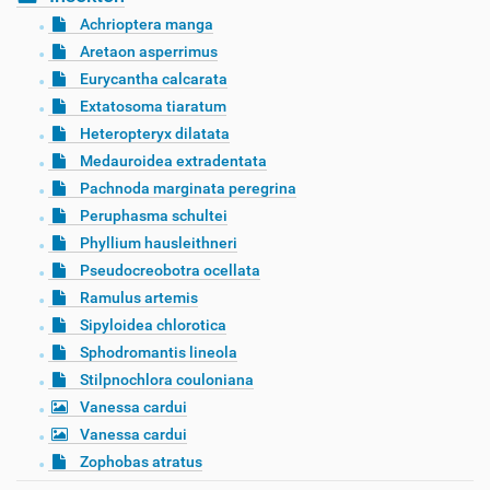
Achrioptera manga
Aretaon asperrimus
Eurycantha calcarata
Extatosoma tiaratum
Heteropteryx dilatata
Medauroidea extradentata
Pachnoda marginata peregrina
Peruphasma schultei
Phyllium hausleithneri
Pseudocreobotra ocellata
Ramulus artemis
Sipyloidea chlorotica
Sphodromantis lineola
Stilpnochlora couloniana
Vanessa cardui
Vanessa cardui
Zophobas atratus