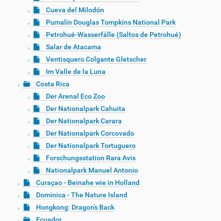
Cueva del Milodón
Pumalín Douglas Tompkins National Park
Petrohué-Wasserfälle (Saltos de Petrohué)
Salar de Atacama
Ventisquero Colgante Gletscher
Im Valle de la Luna
Costa Rica
Der Arenal Eco Zoo
Der Nationalpark Cahuita
Der Nationalpark Carara
Der Nationalpark Corcovado
Der Nationalpark Tortuguero
Forschungsstation Rara Avis
Nationalpark Manuel Antonio
Curaçao - Beinahe wie in Holland
Dominica - The Nature Island
Hongkong: Dragon’s Back
Ecuador