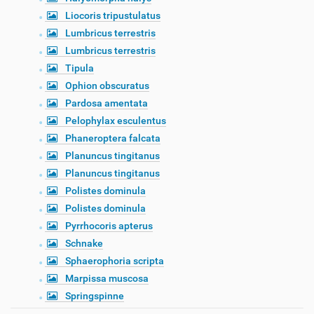
Liocoris tripustulatus
Lumbricus terrestris
Lumbricus terrestris
Tipula
Ophion obscuratus
Pardosa amentata
Pelophylax esculentus
Phaneroptera falcata
Planuncus tingitanus
Planuncus tingitanus
Polistes dominula
Polistes dominula
Pyrrhocoris apterus
Schnake
Sphaerophoria scripta
Marpissa muscosa
Springspinne