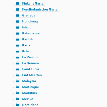
Finkens Garten
Forstbotanischer Garten
Grenada
Hongkong
Island
Kalscheuren
Karibik
Karten
Köln
La Réunion
La Gomera
Saint Lucia
Sint Maarten
Malaysia
Martinique
Mauritius
Mexiko
Nordirland