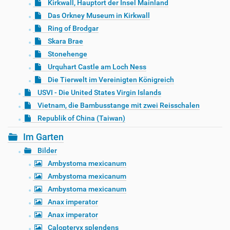
Kirkwall, Hauptort der Insel Mainland
Das Orkney Museum in Kirkwall
Ring of Brodgar
Skara Brae
Stonehenge
Urquhart Castle am Loch Ness
Die Tierwelt im Vereinigten Königreich
USVI - Die United States Virgin Islands
Vietnam, die Bambusstange mit zwei Reisschalen
Republik of China (Taiwan)
Im Garten
Bilder
Ambystoma mexicanum
Ambystoma mexicanum
Ambystoma mexicanum
Anax imperator
Anax imperator
Calopteryx splendens