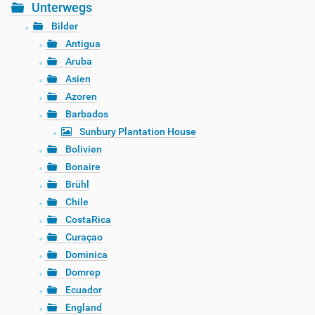
Unterwegs
Bilder
Antigua
Aruba
Asien
Azoren
Barbados
Sunbury Plantation House
Bolivien
Bonaire
Brühl
Chile
CostaRica
Curaçao
Dominica
Domrep
Ecuador
England