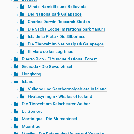
Mindo-Nambillo und Bellavista
Der Nationalpark Galápagos
Charles Darwin Research Station
Die Sacha Lodge im Nationalpark Yasuní
Isla de la Plata - Die Silberinsel
Die Tierwelt im Nationalpark Galapagos
El Muro de las Lágrimas
Puerto Rico - El Yunque National Forest
Grenada - Die Gewürzinsel
Hongkong
Island
Vulkane und Geothermalgebiete in Island
Hvalasýningin - Whales of Iceland
Die Tierwelt am Kalscheurer Weiher
La Gomera
Martinique - Die Blumeninsel
Mauritius
Mexiko - Die Ruinen der Mayas auf Yucatán