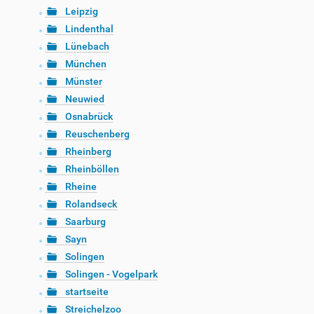
Leipzig
Lindenthal
Lünebach
München
Münster
Neuwied
Osnabrück
Reuschenberg
Rheinberg
Rheinböllen
Rheine
Rolandseck
Saarburg
Sayn
Solingen
Solingen - Vogelpark
startseite
Streichelzoo