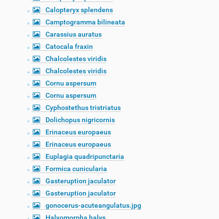
Calopteryx splendens
Camptogramma bilineata
Carassius auratus
Catocala fraxin
Chalcolestes viridis
Chalcolestes viridis
Cornu aspersum
Cornu aspersum
Cyphostethus tristriatus
Dolichopus nigricornis
Erinaceus europaeus
Erinaceus europaeus
Euplagia quadripunctaria
Formica cunicularia
Gasteruption jaculator
Gasteruption jaculator
gonocerus-acuteangulatus.jpg
Halyomorpha halys