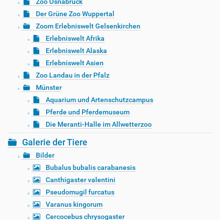
Zoo Osnabrück
Der Grüne Zoo Wuppertal
Zoom Erlebniswelt Gelsenkirchen
Erlebniswelt Afrika
Erlebniswelt Alaska
Erlebniswelt Asien
Zoo Landau in der Pfalz
Münster
Aquarium und Artenschutzcampus
Pferde und Pferdemuseum
Die Meranti-Halle im Allwetterzoo
Galerie der Tiere
Bilder
Bubalus bubalis carabanesis
Canthigaster valentini
Pseudomugil furcatus
Varanus kingorum
Cercocebus chrysogaster