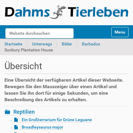
S
Website durchsuchen
Toggle na
e
k
Erweiterte Suche…
Startseite
Unterwegs
Bilder
Barbados
t
Sunbury Plantation House
i
o
Übersicht
n
e
n
Eine Übersicht der verfügbaren Artikel dieser Webseite.
Bewegen Sie den Mauszeiger über einen Artikel und
lassen Sie ihn dort für einige Sekunden, um eine
Beschreibung des Artikels zu erhalten.
Reptilien
Ein Großterrarium für Grüne Leguane
Broadleysaurus major