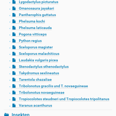
Lygodactylus picturatus
Omanosaura jayakari
Pantherophis guttatus
Phelsuma kochi
Phelsuma laticauda
Pogona vitticeps
Python regius
Sceloporus magister
Sceloporus malachiticus
Laudakia vulgaris picea
Stenodactylus sthenodactylus
Takydromus sexlineatus
Tarentola chazaliae
Tribolonotus gracilis und T. novaeguineae
Tribolonotus novaeguineae
Tropiocolotes steudneri und Tropiocolotes tripolitanus
Varanus acanthurus
Insekten