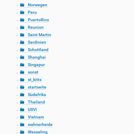
Norwegen
Peru
PuertoRico
Reunion
Saint Martin
Sardinien
Schottland
Shanghai
Singapur
sonst
st_kitts
startseite
Südafrika
Thailand
USVI
Vietnam
wahnerheide
Wesseling