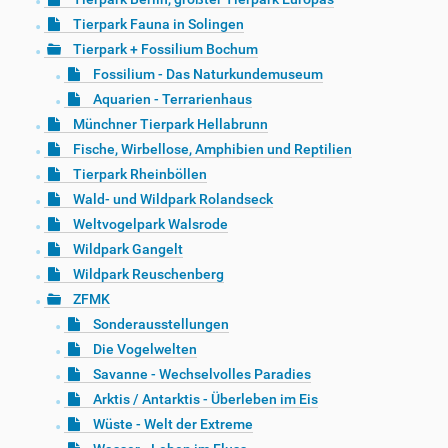
Tierpark Fauna in Solingen
Tierpark + Fossilium Bochum
Fossilium - Das Naturkundemuseum
Aquarien - Terrarienhaus
Münchner Tierpark Hellabrunn
Fische, Wirbellose, Amphibien und Reptilien
Tierpark Rheinböllen
Wald- und Wildpark Rolandseck
Weltvogelpark Walsrode
Wildpark Gangelt
Wildpark Reuschenberg
ZFMK
Sonderausstellungen
Die Vogelwelten
Savanne - Wechselvolles Paradies
Arktis / Antarktis - Überleben im Eis
Wüste - Welt der Extreme