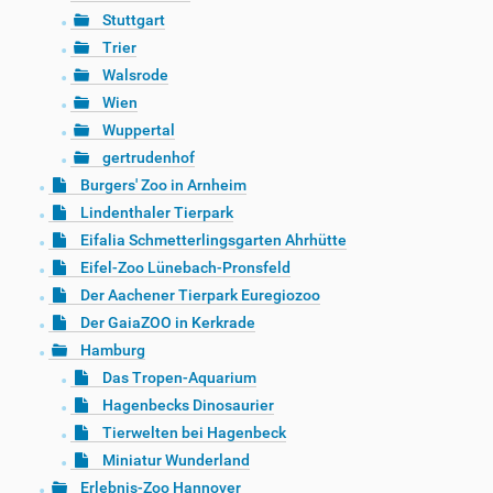
Stuttgart
Trier
Walsrode
Wien
Wuppertal
gertrudenhof
Burgers' Zoo in Arnheim
Lindenthaler Tierpark
Eifalia Schmetterlingsgarten Ahrhütte
Eifel-Zoo Lünebach-Pronsfeld
Der Aachener Tierpark Euregiozoo
Der GaiaZOO in Kerkrade
Hamburg
Das Tropen-Aquarium
Hagenbecks Dinosaurier
Tierwelten bei Hagenbeck
Miniatur Wunderland
Erlebnis-Zoo Hannover