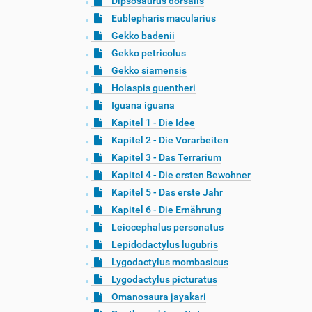
Dipsosaurus dorsalis
Eublepharis macularius
Gekko badenii
Gekko petricolus
Gekko siamensis
Holaspis guentheri
Iguana iguana
Kapitel 1 - Die Idee
Kapitel 2 - Die Vorarbeiten
Kapitel 3 - Das Terrarium
Kapitel 4 - Die ersten Bewohner
Kapitel 5 - Das erste Jahr
Kapitel 6 - Die Ernährung
Leiocephalus personatus
Lepidodactylus lugubris
Lygodactylus mombasicus
Lygodactylus picturatus
Omanosaura jayakari