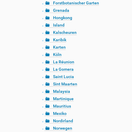
Forstbotanischer Garten
Grenada
Hongkong
Island
Kalscheuren
Karibik
Karten
Köln
La Réunion
La Gomera
Saint Lucia
Sint Maarten
Malaysia
Martinique
Mauritius
Mexiko
Nordirland
Norwegen