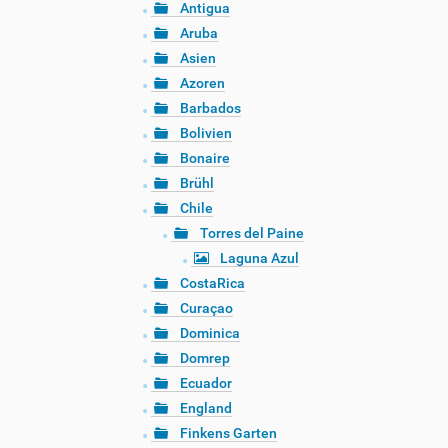
Antigua
Aruba
Asien
Azoren
Barbados
Bolivien
Bonaire
Brühl
Chile
Torres del Paine
Laguna Azul
CostaRica
Curaçao
Dominica
Domrep
Ecuador
England
Finkens Garten