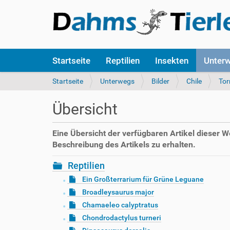
S
Startseite
Reptilien
Insekten
Unter
e
k
S
Startseite
Unterwegs
Bilder
Chile
Tor
t
i
i
e
Übersicht
o
s
n
i
e
n
Eine Übersicht der verfügbaren Artikel dieser 
n
d
Beschreibung des Artikels zu erhalten.
h
i
Reptilien
e
Ein Großterrarium für Grüne Leguane
r
Broadleysaurus major
:
Chamaeleo calyptratus
Chondrodactylus turneri