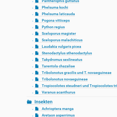
Pantherophis guttatus
Phelsuma kochi
Phelsuma laticauda
Pogona vitticeps
Python regius
Sceloporus magister
Sceloporus malachiticus
Laudakia vulgaris picea
Stenodactylus sthenodactylus
Takydromus sexlineatus
Tarentola chazaliae
Tribolonotus gracilis und T. novaeguineae
Tribolonotus novaeguineae
Tropiocolotes steudneri und Tropiocolotes tr
Varanus acanthurus
Insekten
Achrioptera manga
Aretaon asperrimus