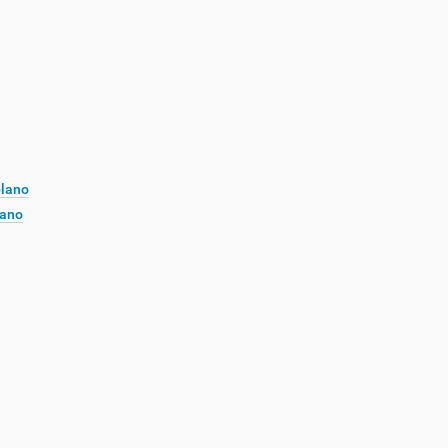
plano
lano