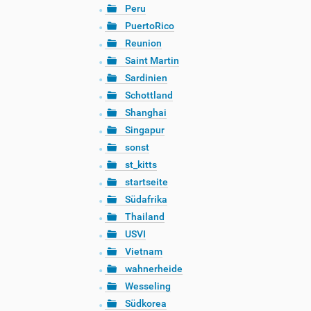
Peru
PuertoRico
Reunion
Saint Martin
Sardinien
Schottland
Shanghai
Singapur
sonst
st_kitts
startseite
Südafrika
Thailand
USVI
Vietnam
wahnerheide
Wesseling
Südkorea