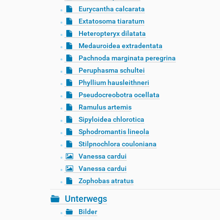
Eurycantha calcarata
Extatosoma tiaratum
Heteropteryx dilatata
Medauroidea extradentata
Pachnoda marginata peregrina
Peruphasma schultei
Phyllium hausleithneri
Pseudocreobotra ocellata
Ramulus artemis
Sipyloidea chlorotica
Sphodromantis lineola
Stilpnochlora couloniana
Vanessa cardui
Vanessa cardui
Zophobas atratus
Unterwegs
Bilder