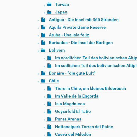
Taiwan
Japan
Antigua - Die Insel mit 365 Stränden
Aquila Private Game Reserve
Aruba - Una isla feliz
Barbados - Die Insel der Bärtigen
Bolivien
Im nördlichen Teil des bolivianischen Alti
Im südlichen Teil des bolivianischen Altip
Bonaire - "die gute Luft"
Chile
Tiere in Chile, ein kleines Bilderbuch
Im Valle de la Engorda
Isla Magdalena
Geysirfeld El Tatio
Punta Arenas
Nationalpark Torres del Paine
Cueva del Milodón