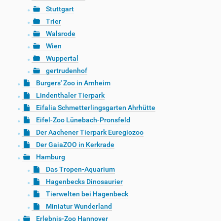
Stuttgart
Trier
Walsrode
Wien
Wuppertal
gertrudenhof
Burgers' Zoo in Arnheim
Lindenthaler Tierpark
Eifalia Schmetterlingsgarten Ahrhütte
Eifel-Zoo Lünebach-Pronsfeld
Der Aachener Tierpark Euregiozoo
Der GaiaZOO in Kerkrade
Hamburg
Das Tropen-Aquarium
Hagenbecks Dinosaurier
Tierwelten bei Hagenbeck
Miniatur Wunderland
Erlebnis-Zoo Hannover