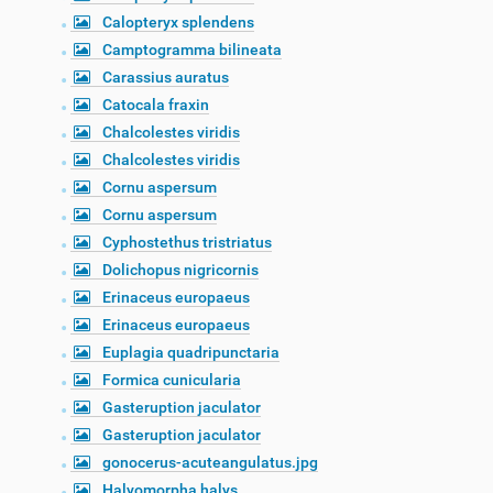
Calopteryx splendens
Camptogramma bilineata
Carassius auratus
Catocala fraxin
Chalcolestes viridis
Chalcolestes viridis
Cornu aspersum
Cornu aspersum
Cyphostethus tristriatus
Dolichopus nigricornis
Erinaceus europaeus
Erinaceus europaeus
Euplagia quadripunctaria
Formica cunicularia
Gasteruption jaculator
Gasteruption jaculator
gonocerus-acuteangulatus.jpg
Halyomorpha halys