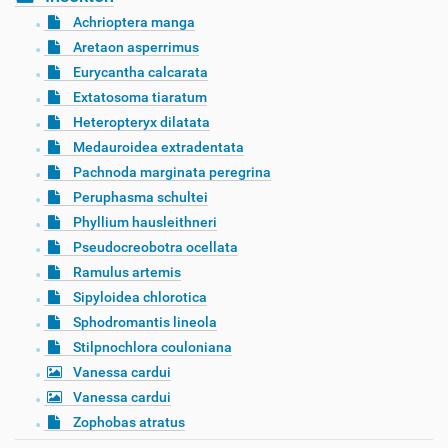
Achrioptera manga
Aretaon asperrimus
Eurycantha calcarata
Extatosoma tiaratum
Heteropteryx dilatata
Medauroidea extradentata
Pachnoda marginata peregrina
Peruphasma schultei
Phyllium hausleithneri
Pseudocreobotra ocellata
Ramulus artemis
Sipyloidea chlorotica
Sphodromantis lineola
Stilpnochlora couloniana
Vanessa cardui
Vanessa cardui
Zophobas atratus