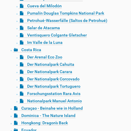
Cueva del Milodón
Pumalín Douglas Tompkins National Park
Petrohué-Wasserfälle (Saltos de Petrohué)
Salar de Atacama
Ventisquero Colgante Gletscher
Im Valle de la Luna
Costa Rica
Der Arenal Eco Zoo
Der Nationalpark Cahuita
Der Nationalpark Carara
Der Nationalpark Corcovado
Der Nationalpark Tortuguero
Forschungsstation Rara Avis
Nationalpark Manuel Antonio
Curaçao - Beinahe wie in Holland
Dominica - The Nature Island
Hongkong: Dragon’s Back
Ecuador