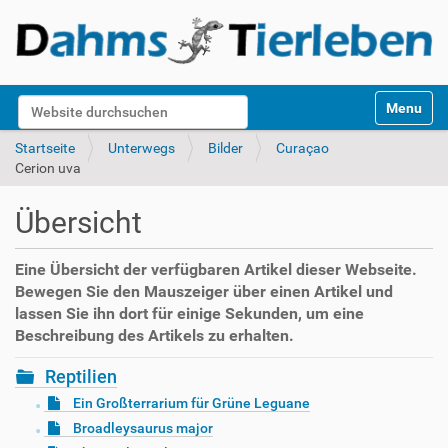
S
Website durchsuchen
Toggle na
e
k
Erweiterte Suche…
Startseite
Unterwegs
Bilder
Curaçao
t
Cerion uva
i
o
Übersicht
n
e
n
Eine Übersicht der verfügbaren Artikel dieser Webseite.
Bewegen Sie den Mauszeiger über einen Artikel und
lassen Sie ihn dort für einige Sekunden, um eine
Beschreibung des Artikels zu erhalten.
Reptilien
Ein Großterrarium für Grüne Leguane
Broadleysaurus major