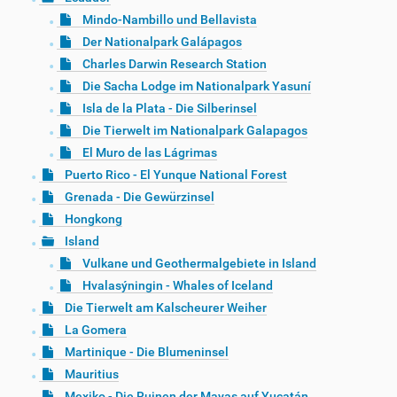
Mindo-Nambillo und Bellavista
Der Nationalpark Galápagos
Charles Darwin Research Station
Die Sacha Lodge im Nationalpark Yasuní
Isla de la Plata - Die Silberinsel
Die Tierwelt im Nationalpark Galapagos
El Muro de las Lágrimas
Puerto Rico - El Yunque National Forest
Grenada - Die Gewürzinsel
Hongkong
Island
Vulkane und Geothermalgebiete in Island
Hvalasýningin - Whales of Iceland
Die Tierwelt am Kalscheurer Weiher
La Gomera
Martinique - Die Blumeninsel
Mauritius
Mexiko - Die Ruinen der Mayas auf Yucatán