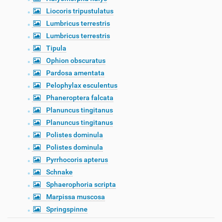
Liocoris tripustulatus
Lumbricus terrestris
Lumbricus terrestris
Tipula
Ophion obscuratus
Pardosa amentata
Pelophylax esculentus
Phaneroptera falcata
Planuncus tingitanus
Planuncus tingitanus
Polistes dominula
Polistes dominula
Pyrrhocoris apterus
Schnake
Sphaerophoria scripta
Marpissa muscosa
Springspinne