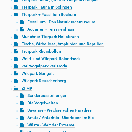
Tierpark Fauna in Solingen
Tierpark + Fossilium Bochum
Fossilium - Das Naturkundemuseum
Aquarien - Terrarienhaus
Münchner Tierpark Hellabrunn
Fische, Wirbellose, Amphibien und Reptilien
Tierpark Rheinböllen
Wald- und Wildpark Rolandseck
Weltvogelpark Walsrode
Wildpark Gangelt
Wildpark Reuschenberg
ZFMK
Sonderausstellungen
Die Vogelwelten
Savanne - Wechselvolles Paradies
Arktis / Antarktis - Überleben im Eis
Wüste - Welt der Extreme