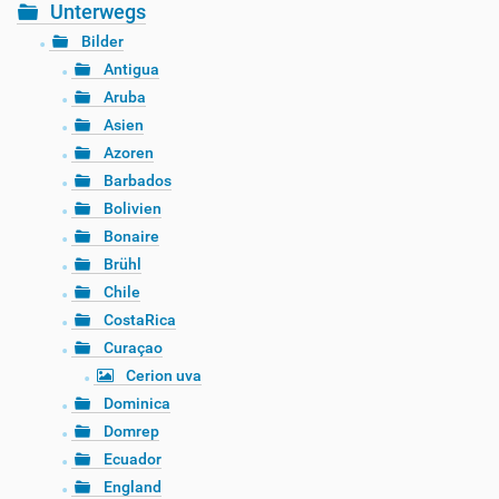
Unterwegs
Bilder
Antigua
Aruba
Asien
Azoren
Barbados
Bolivien
Bonaire
Brühl
Chile
CostaRica
Curaçao
Cerion uva
Dominica
Domrep
Ecuador
England