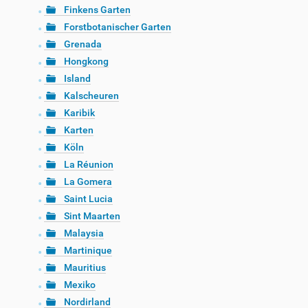
Finkens Garten
Forstbotanischer Garten
Grenada
Hongkong
Island
Kalscheuren
Karibik
Karten
Köln
La Réunion
La Gomera
Saint Lucia
Sint Maarten
Malaysia
Martinique
Mauritius
Mexiko
Nordirland