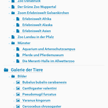
Zoo Osnabrück
Der Grüne Zoo Wuppertal
Zoom Erlebniswelt Gelsenkirchen
Erlebniswelt Afrika
Erlebniswelt Alaska
Erlebniswelt Asien
Zoo Landau in der Pfalz
Münster
Aquarium und Artenschutzcampus
Pferde und Pferdemuseum
Die Meranti-Halle im Allwetterzoo
Galerie der Tiere
Bilder
Bubalus bubalis carabanesis
Canthigaster valentini
Pseudomugil furcatus
Varanus kingorum
Cercocebus chrysogaster