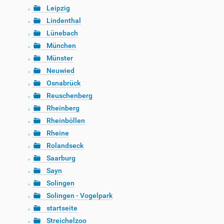
Leipzig
Lindenthal
Lünebach
München
Münster
Neuwied
Osnabrück
Reuschenberg
Rheinberg
Rheinböllen
Rheine
Rolandseck
Saarburg
Sayn
Solingen
Solingen - Vogelpark
startseite
Streichelzoo