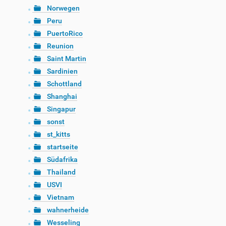
Norwegen
Peru
PuertoRico
Reunion
Saint Martin
Sardinien
Schottland
Shanghai
Singapur
sonst
st_kitts
startseite
Südafrika
Thailand
USVI
Vietnam
wahnerheide
Wesseling