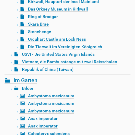
Kirkwall, Hauptort der Insel Mainland
Das Orkney Museum in Kirkwall
Ring of Brodgar
Skara Brae
Stonehenge
Urquhart Castle am Loch Ness
Die Tierwelt im Vereinigten Königreich
USVI - Die United States Virgin Islands
Vietnam, die Bambusstange mit zwei Reisschalen
Republik of China (Taiwan)
Im Garten
Bilder
Ambystoma mexicanum
Ambystoma mexicanum
Ambystoma mexicanum
Anax imperator
Anax imperator
Calopteryx splendens