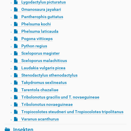
Lygodactylus picturatus
Omanosaura jayakari
Pantherophis guttatus
Phelsuma kochi
Phelsuma laticauda
Pogona vitticeps
Python regius
Sceloporus magister
Sceloporus malachiticus
Laudakia vulgaris picea
Stenodactylus sthenodactylus
Takydromus sexlineatus
Tarentola chazaliae
Tribolonotus gracilis und T. novaeguineae
Tribolonotus novaeguineae
Tropiocolotes steudneri und Tropiocolotes tripolitanus
Varanus acanthurus
Insekten