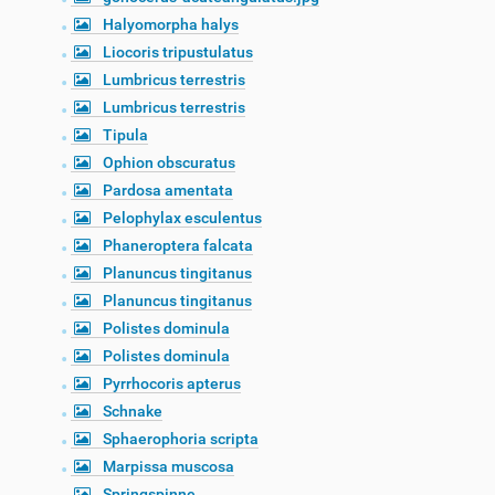
Halyomorpha halys
Liocoris tripustulatus
Lumbricus terrestris
Lumbricus terrestris
Tipula
Ophion obscuratus
Pardosa amentata
Pelophylax esculentus
Phaneroptera falcata
Planuncus tingitanus
Planuncus tingitanus
Polistes dominula
Polistes dominula
Pyrrhocoris apterus
Schnake
Sphaerophoria scripta
Marpissa muscosa
Springspinne