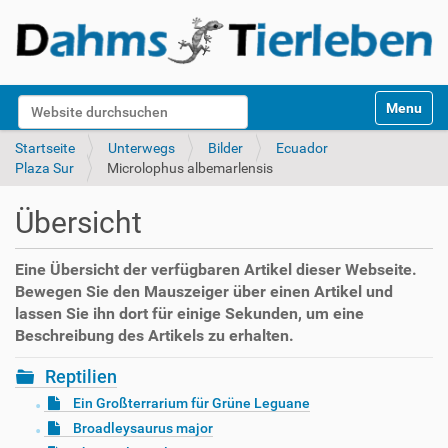
S
Website durchsuchen
Toggle na
e
k
Erweiterte Suche…
Startseite
Unterwegs
Bilder
Ecuador
t
Plaza Sur
Microlophus albemarlensis
i
o
Übersicht
n
e
n
Eine Übersicht der verfügbaren Artikel dieser Webseite.
Bewegen Sie den Mauszeiger über einen Artikel und
lassen Sie ihn dort für einige Sekunden, um eine
Beschreibung des Artikels zu erhalten.
Reptilien
Ein Großterrarium für Grüne Leguane
Broadleysaurus major