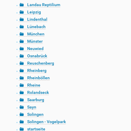
Landau Reptilium
Leipzig
Lindenthal
Lünebach
München
Münster
Neuwied
Osnabrück
Reuschenberg
Rheinberg
Rheinböllen
Rheine
Rolandseck
Saarburg
Sayn
Solingen
Solingen - Vogelpark
startseite