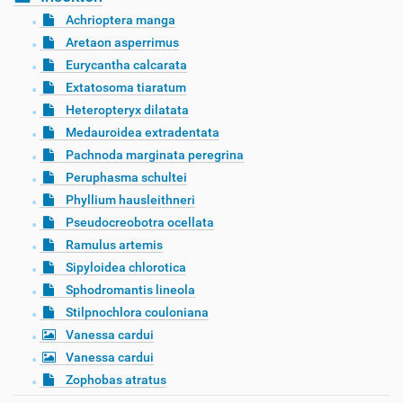
Achrioptera manga
Aretaon asperrimus
Eurycantha calcarata
Extatosoma tiaratum
Heteropteryx dilatata
Medauroidea extradentata
Pachnoda marginata peregrina
Peruphasma schultei
Phyllium hausleithneri
Pseudocreobotra ocellata
Ramulus artemis
Sipyloidea chlorotica
Sphodromantis lineola
Stilpnochlora couloniana
Vanessa cardui
Vanessa cardui
Zophobas atratus