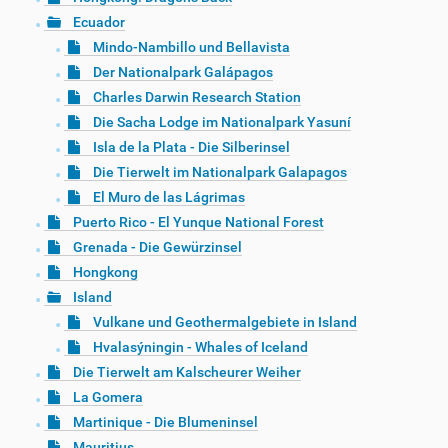
Ecuador
Mindo-Nambillo und Bellavista
Der Nationalpark Galápagos
Charles Darwin Research Station
Die Sacha Lodge im Nationalpark Yasuní
Isla de la Plata - Die Silberinsel
Die Tierwelt im Nationalpark Galapagos
El Muro de las Lágrimas
Puerto Rico - El Yunque National Forest
Grenada - Die Gewürzinsel
Hongkong
Island
Vulkane und Geothermalgebiete in Island
Hvalasýningin - Whales of Iceland
Die Tierwelt am Kalscheurer Weiher
La Gomera
Martinique - Die Blumeninsel
Mauritius