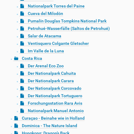
Nationalpark Torres del Paine
Cueva del Milodón
Pumalín Douglas Tompkins National Park
Petrohué-Wasserfälle (Saltos de Petrohué)
Salar de Atacama
Ventisquero Colgante Gletscher
Im Valle de la Luna
Costa Rica
Der Arenal Eco Zoo
Der Nationalpark Cahuita
Der Nationalpark Carara
Der Nationalpark Corcovado
Der Nationalpark Tortuguero
Forschungsstation Rara Avis
Nationalpark Manuel Antonio
Curaçao - Beinahe wie in Holland
Dominica - The Nature Island
Hongkong: Dragon’s Back