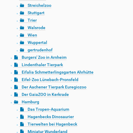
Streichelzoo
Stuttgart
Trier
Walsrode
Wien
Wuppertal
gertrudenhof
Burgers' Zoo in Arnheim
Lindenthaler Tierpark
Eifalia Schmetterlingsgarten Ahrhütte
Eifel-Zoo Lünebach-Pronsfeld
Der Aachener Tierpark Euregiozoo
Der GaiaZOO in Kerkrade
Hamburg
Das Tropen-Aquarium
Hagenbecks Dinosaurier
Tierwelten bei Hagenbeck
Miniatur Wunderland