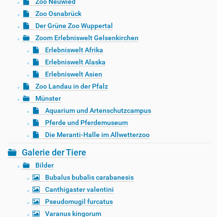
Zoo Neuwied
Zoo Osnabrück
Der Grüne Zoo Wuppertal
Zoom Erlebniswelt Gelsenkirchen
Erlebniswelt Afrika
Erlebniswelt Alaska
Erlebniswelt Asien
Zoo Landau in der Pfalz
Münster
Aquarium und Artenschutzcampus
Pferde und Pferdemuseum
Die Meranti-Halle im Allwetterzoo
Galerie der Tiere
Bilder
Bubalus bubalis carabanesis
Canthigaster valentini
Pseudomugil furcatus
Varanus kingorum