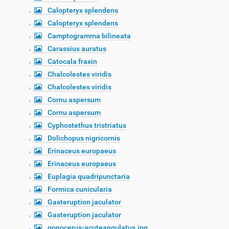
Calopteryx splendens
Calopteryx splendens
Camptogramma bilineata
Carassius auratus
Catocala fraxin
Chalcolestes viridis
Chalcolestes viridis
Cornu aspersum
Cornu aspersum
Cyphostethus tristriatus
Dolichopus nigricornis
Erinaceus europaeus
Erinaceus europaeus
Euplagia quadripunctaria
Formica cunicularia
Gasteruption jaculator
Gasteruption jaculator
gonocerus-acuteangulatus.jpg