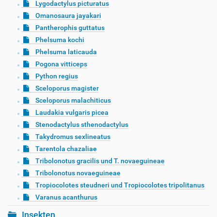
Lygodactylus picturatus
Omanosaura jayakari
Pantherophis guttatus
Phelsuma kochi
Phelsuma laticauda
Pogona vitticeps
Python regius
Sceloporus magister
Sceloporus malachiticus
Laudakia vulgaris picea
Stenodactylus sthenodactylus
Takydromus sexlineatus
Tarentola chazaliae
Tribolonotus gracilis und T. novaeguineae
Tribolonotus novaeguineae
Tropiocolotes steudneri und Tropiocolotes tripolitanus
Varanus acanthurus
Insekten