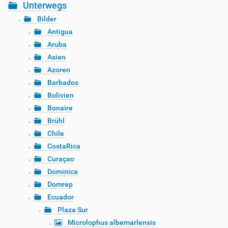
Unterwegs
Bilder
Antigua
Aruba
Asien
Azoren
Barbados
Bolivien
Bonaire
Brühl
Chile
CostaRica
Curaçao
Dominica
Domrep
Ecuador
Plaza Sur
Microlophus albemarlensis