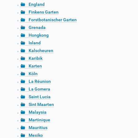
England
Finkens Garten
Forstbotanischer Garten
Grenada
Hongkong
Island
Kalscheuren
Karibik
Karten
Köln
La Réunion
La Gomera
Saint Lucia
Sint Maarten
Malaysia
Martinique
Mauritius
Mexiko