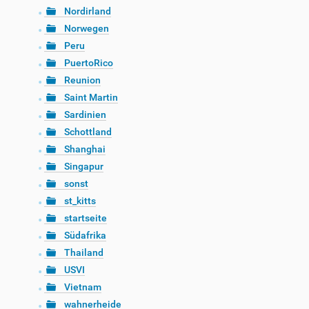
Nordirland
Norwegen
Peru
PuertoRico
Reunion
Saint Martin
Sardinien
Schottland
Shanghai
Singapur
sonst
st_kitts
startseite
Südafrika
Thailand
USVI
Vietnam
wahnerheide