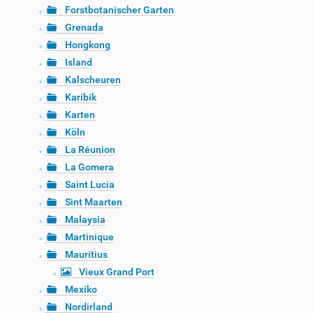
Forstbotanischer Garten
Grenada
Hongkong
Island
Kalscheuren
Karibik
Karten
Köln
La Réunion
La Gomera
Saint Lucia
Sint Maarten
Malaysia
Martinique
Mauritius
Vieux Grand Port
Mexiko
Nordirland