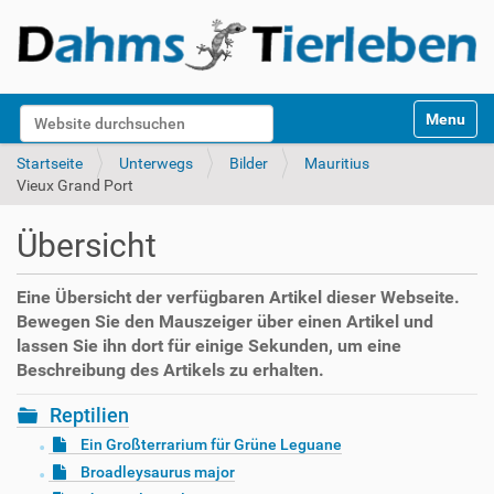
S
Website durchsuchen
Toggle na
e
k
Erweiterte Suche…
Startseite
Unterwegs
Bilder
Mauritius
t
Vieux Grand Port
i
o
Übersicht
n
e
n
Eine Übersicht der verfügbaren Artikel dieser Webseite.
Bewegen Sie den Mauszeiger über einen Artikel und
lassen Sie ihn dort für einige Sekunden, um eine
Beschreibung des Artikels zu erhalten.
Reptilien
Ein Großterrarium für Grüne Leguane
Broadleysaurus major