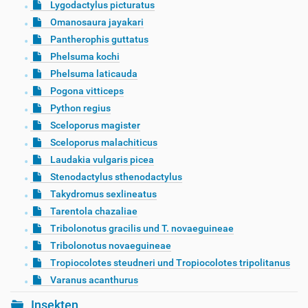
Lygodactylus picturatus
Omanosaura jayakari
Pantherophis guttatus
Phelsuma kochi
Phelsuma laticauda
Pogona vitticeps
Python regius
Sceloporus magister
Sceloporus malachiticus
Laudakia vulgaris picea
Stenodactylus sthenodactylus
Takydromus sexlineatus
Tarentola chazaliae
Tribolonotus gracilis und T. novaeguineae
Tribolonotus novaeguineae
Tropiocolotes steudneri und Tropiocolotes tripolitanus
Varanus acanthurus
Insekten