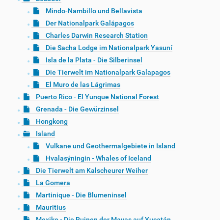
Mindo-Nambillo und Bellavista
Der Nationalpark Galápagos
Charles Darwin Research Station
Die Sacha Lodge im Nationalpark Yasuní
Isla de la Plata - Die Silberinsel
Die Tierwelt im Nationalpark Galapagos
El Muro de las Lágrimas
Puerto Rico - El Yunque National Forest
Grenada - Die Gewürzinsel
Hongkong
Island
Vulkane und Geothermalgebiete in Island
Hvalasýningin - Whales of Iceland
Die Tierwelt am Kalscheurer Weiher
La Gomera
Martinique - Die Blumeninsel
Mauritius
Mexiko - Die Ruinen der Mayas auf Yucatán