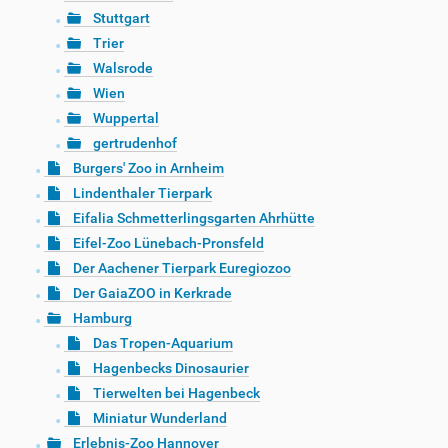
Stuttgart
Trier
Walsrode
Wien
Wuppertal
gertrudenhof
Burgers' Zoo in Arnheim
Lindenthaler Tierpark
Eifalia Schmetterlingsgarten Ahrhütte
Eifel-Zoo Lünebach-Pronsfeld
Der Aachener Tierpark Euregiozoo
Der GaiaZOO in Kerkrade
Hamburg
Das Tropen-Aquarium
Hagenbecks Dinosaurier
Tierwelten bei Hagenbeck
Miniatur Wunderland
Erlebnis-Zoo Hannover