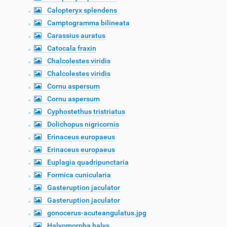
Calopteryx splendens
Camptogramma bilineata
Carassius auratus
Catocala fraxin
Chalcolestes viridis
Chalcolestes viridis
Cornu aspersum
Cornu aspersum
Cyphostethus tristriatus
Dolichopus nigricornis
Erinaceus europaeus
Erinaceus europaeus
Euplagia quadripunctaria
Formica cunicularia
Gasteruption jaculator
Gasteruption jaculator
gonocerus-acuteangulatus.jpg
Halyomorpha halys