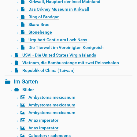
Kirkwall, Hauptort der Insel Mainland
Das Orkney Museum in Kirkwall
Ring of Brodgar
Skara Brae
Stonehenge
Urquhart Castle am Loch Ness
Die Tierwelt im Vereinigten Königreich
USVI - Die United States Virgin Islands
Vietnam, die Bambusstange mit zwei Reisschalen
Republik of China (Taiwan)
Im Garten
Bilder
Ambystoma mexicanum
Ambystoma mexicanum
Ambystoma mexicanum
Anax imperator
Anax imperator
Calopteryx splendens