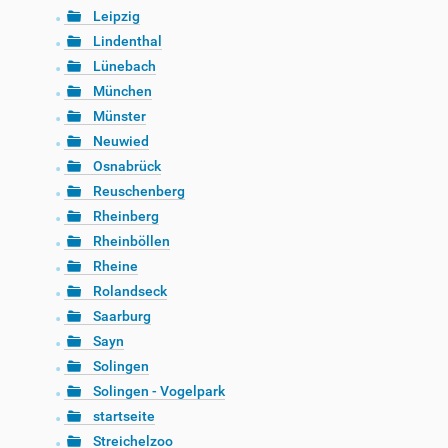
Leipzig
Lindenthal
Lünebach
München
Münster
Neuwied
Osnabrück
Reuschenberg
Rheinberg
Rheinböllen
Rheine
Rolandseck
Saarburg
Sayn
Solingen
Solingen - Vogelpark
startseite
Streichelzoo