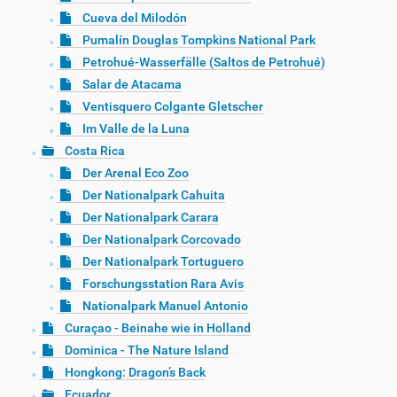
Cueva del Milodón
Pumalín Douglas Tompkins National Park
Petrohué-Wasserfälle (Saltos de Petrohué)
Salar de Atacama
Ventisquero Colgante Gletscher
Im Valle de la Luna
Costa Rica
Der Arenal Eco Zoo
Der Nationalpark Cahuita
Der Nationalpark Carara
Der Nationalpark Corcovado
Der Nationalpark Tortuguero
Forschungsstation Rara Avis
Nationalpark Manuel Antonio
Curaçao - Beinahe wie in Holland
Dominica - The Nature Island
Hongkong: Dragon’s Back
Ecuador