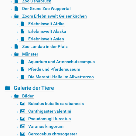
Zoo Osnabrück
Der Grüne Zoo Wuppertal
Zoom Erlebniswelt Gelsenkirchen
Erlebniswelt Afrika
Erlebniswelt Alaska
Erlebniswelt Asien
Zoo Landau in der Pfalz
Münster
Aquarium und Artenschutzcampus
Pferde und Pferdemuseum
Die Meranti-Halle im Allwetterzoo
Galerie der Tiere
Bilder
Bubalus bubalis carabanesis
Canthigaster valentini
Pseudomugil furcatus
Varanus kingorum
Cercocebus chrysogaster