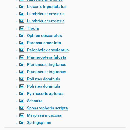
Liocoris tripustulatus
Lumbricus terrestris
Lumbricus terrestris
Tipula
Ophion obscuratus
Pardosa amentata
Pelophylax esculentus
Phaneroptera falcata
Planuncus tingitanus
Planuncus tingitanus
Polistes dominula
Polistes dominula
Pyrrhocoris apterus
Schnake
Sphaerophoria scripta
Marpissa muscosa
Springspinne