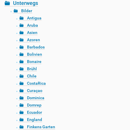
Unterwegs
Bilder
Antigua
Aruba
Asien
Azoren
Barbados
Bolivien
Bonaire
Brühl
Chile
CostaRica
Curaçao
Dominica
Domrep
Ecuador
England
Finkens Garten