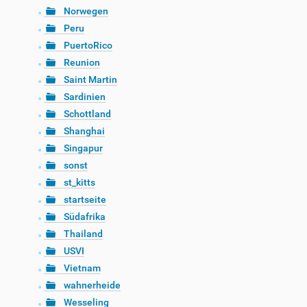
Norwegen
Peru
PuertoRico
Reunion
Saint Martin
Sardinien
Schottland
Shanghai
Singapur
sonst
st_kitts
startseite
Südafrika
Thailand
USVI
Vietnam
wahnerheide
Wesseling