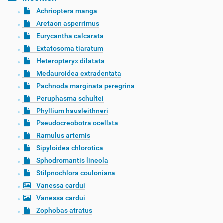
Achrioptera manga
Aretaon asperrimus
Eurycantha calcarata
Extatosoma tiaratum
Heteropteryx dilatata
Medauroidea extradentata
Pachnoda marginata peregrina
Peruphasma schultei
Phyllium hausleithneri
Pseudocreobotra ocellata
Ramulus artemis
Sipyloidea chlorotica
Sphodromantis lineola
Stilpnochlora couloniana
Vanessa cardui
Vanessa cardui
Zophobas atratus