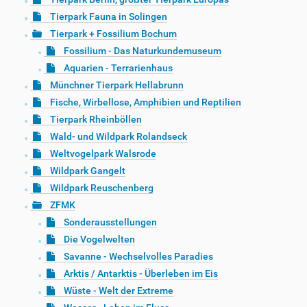
Tierpark Fauna in Solingen
Tierpark + Fossilium Bochum
Fossilium - Das Naturkundemuseum
Aquarien - Terrarienhaus
Münchner Tierpark Hellabrunn
Fische, Wirbellose, Amphibien und Reptilien
Tierpark Rheinböllen
Wald- und Wildpark Rolandseck
Weltvogelpark Walsrode
Wildpark Gangelt
Wildpark Reuschenberg
ZFMK
Sonderausstellungen
Die Vogelwelten
Savanne - Wechselvolles Paradies
Arktis / Antarktis - Überleben im Eis
Wüste - Welt der Extreme