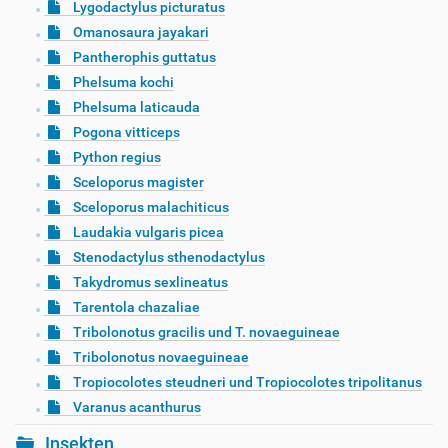
Lygodactylus picturatus
Omanosaura jayakari
Pantherophis guttatus
Phelsuma kochi
Phelsuma laticauda
Pogona vitticeps
Python regius
Sceloporus magister
Sceloporus malachiticus
Laudakia vulgaris picea
Stenodactylus sthenodactylus
Takydromus sexlineatus
Tarentola chazaliae
Tribolonotus gracilis und T. novaeguineae
Tribolonotus novaeguineae
Tropiocolotes steudneri und Tropiocolotes tripolitanus
Varanus acanthurus
Insekten