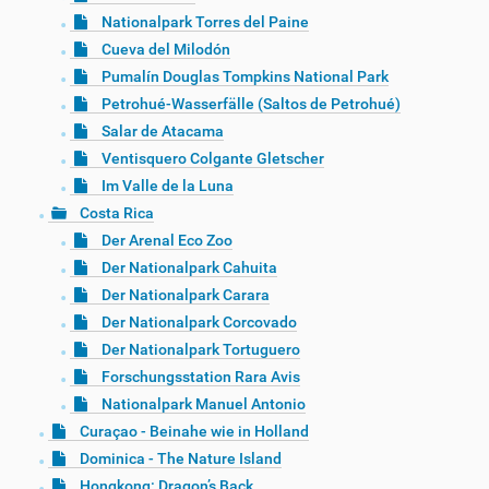
Nationalpark Torres del Paine
Cueva del Milodón
Pumalín Douglas Tompkins National Park
Petrohué-Wasserfälle (Saltos de Petrohué)
Salar de Atacama
Ventisquero Colgante Gletscher
Im Valle de la Luna
Costa Rica
Der Arenal Eco Zoo
Der Nationalpark Cahuita
Der Nationalpark Carara
Der Nationalpark Corcovado
Der Nationalpark Tortuguero
Forschungsstation Rara Avis
Nationalpark Manuel Antonio
Curaçao - Beinahe wie in Holland
Dominica - The Nature Island
Hongkong: Dragon’s Back