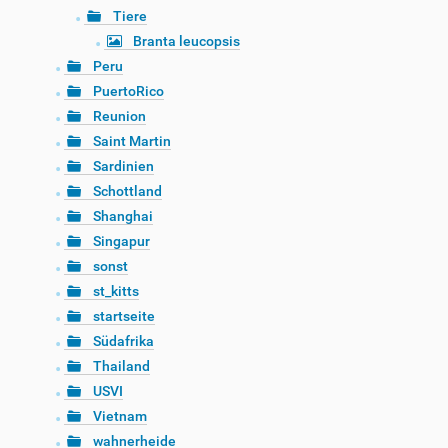
Tiere
Branta leucopsis
Peru
PuertoRico
Reunion
Saint Martin
Sardinien
Schottland
Shanghai
Singapur
sonst
st_kitts
startseite
Südafrika
Thailand
USVI
Vietnam
wahnerheide