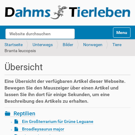
S
Website durchsuchen
Toggle na
e
k
Erweiterte Suche…
Startseite
Unterwegs
Bilder
Norwegen
Tiere
t
Branta leucopsis
i
o
Übersicht
n
e
n
Eine Übersicht der verfügbaren Artikel dieser Webseite.
Bewegen Sie den Mauszeiger über einen Artikel und
lassen Sie ihn dort für einige Sekunden, um eine
Beschreibung des Artikels zu erhalten.
Reptilien
Ein Großterrarium für Grüne Leguane
Broadleysaurus major