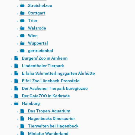
Streichelzoo
Stuttgart
Trier
Walsrode
Wien
Wuppertal
gertrudenhof
Burgers' Zoo in Arnheim
Lindenthaler Tierpark
Eifalia Schmetterlingsgarten Ahrhütte
Eifel-Zoo Lünebach-Pronsfeld
Der Aachener Tierpark Euregiozoo
Der GaiaZOO in Kerkrade
Hamburg
Das Tropen-Aquarium
Hagenbecks Dinosaurier
Tierwelten bei Hagenbeck
Miniatur Wunderland