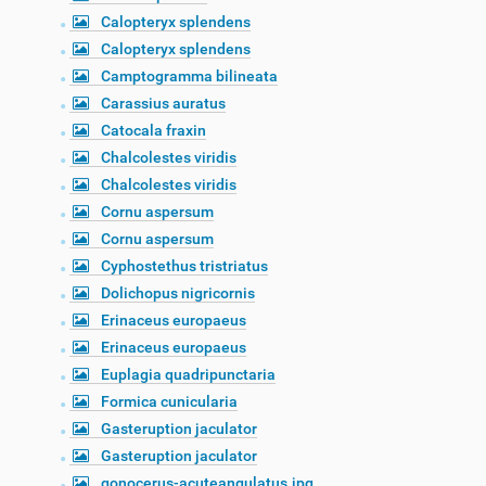
Calopteryx splendens
Calopteryx splendens
Camptogramma bilineata
Carassius auratus
Catocala fraxin
Chalcolestes viridis
Chalcolestes viridis
Cornu aspersum
Cornu aspersum
Cyphostethus tristriatus
Dolichopus nigricornis
Erinaceus europaeus
Erinaceus europaeus
Euplagia quadripunctaria
Formica cunicularia
Gasteruption jaculator
Gasteruption jaculator
gonocerus-acuteangulatus.jpg