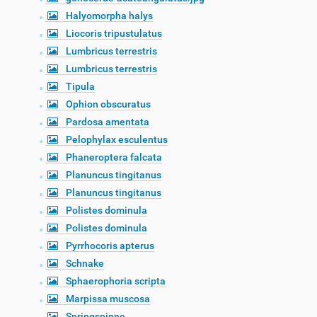
Halyomorpha halys
Liocoris tripustulatus
Lumbricus terrestris
Lumbricus terrestris
Tipula
Ophion obscuratus
Pardosa amentata
Pelophylax esculentus
Phaneroptera falcata
Planuncus tingitanus
Planuncus tingitanus
Polistes dominula
Polistes dominula
Pyrrhocoris apterus
Schnake
Sphaerophoria scripta
Marpissa muscosa
Springspinne