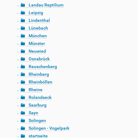
Landau Reptilium
Leipzig
Lindenthal
Lünebach
München
Münster
Neuwied
Osnabrück
Reuschenberg
Rheinberg
Rheinböllen
Rheine
Rolandseck
Saarburg
Sayn
Solingen
Solingen - Vogelpark
startseite