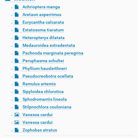
Achrioptera manga
Aretaon asperrimus
Eurycantha calcarata
Extatosoma tiaratum
Heteropteryx dilatata
Medauroidea extradentata
Pachnoda marginata peregrina
Peruphasma schultei
Phyllium hausleithneri
Pseudocreobotra ocellata
Ramulus artemis
Sipyloidea chlorotica
Sphodromantis lineola
Stilpnochlora couloniana
Vanessa cardui
Vanessa cardui
Zophobas atratus