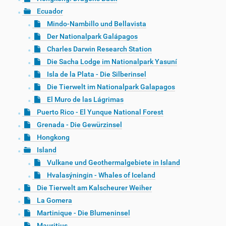
Ecuador
Mindo-Nambillo und Bellavista
Der Nationalpark Galápagos
Charles Darwin Research Station
Die Sacha Lodge im Nationalpark Yasuní
Isla de la Plata - Die Silberinsel
Die Tierwelt im Nationalpark Galapagos
El Muro de las Lágrimas
Puerto Rico - El Yunque National Forest
Grenada - Die Gewürzinsel
Hongkong
Island
Vulkane und Geothermalgebiete in Island
Hvalasýningin - Whales of Iceland
Die Tierwelt am Kalscheurer Weiher
La Gomera
Martinique - Die Blumeninsel
Mauritius