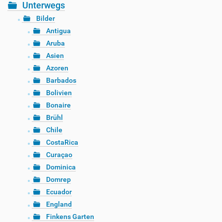
Unterwegs
Bilder
Antigua
Aruba
Asien
Azoren
Barbados
Bolivien
Bonaire
Brühl
Chile
CostaRica
Curaçao
Dominica
Domrep
Ecuador
England
Finkens Garten