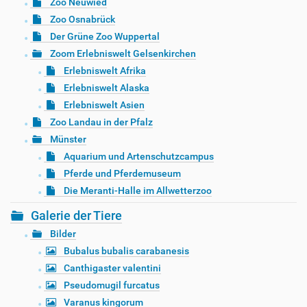
Zoo Neuwied
Zoo Osnabrück
Der Grüne Zoo Wuppertal
Zoom Erlebniswelt Gelsenkirchen
Erlebniswelt Afrika
Erlebniswelt Alaska
Erlebniswelt Asien
Zoo Landau in der Pfalz
Münster
Aquarium und Artenschutzcampus
Pferde und Pferdemuseum
Die Meranti-Halle im Allwetterzoo
Galerie der Tiere
Bilder
Bubalus bubalis carabanesis
Canthigaster valentini
Pseudomugil furcatus
Varanus kingorum