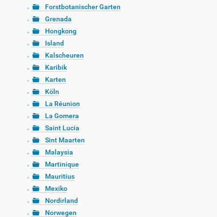
Forstbotanischer Garten
Grenada
Hongkong
Island
Kalscheuren
Karibik
Karten
Köln
La Réunion
La Gomera
Saint Lucia
Sint Maarten
Malaysia
Martinique
Mauritius
Mexiko
Nordirland
Norwegen