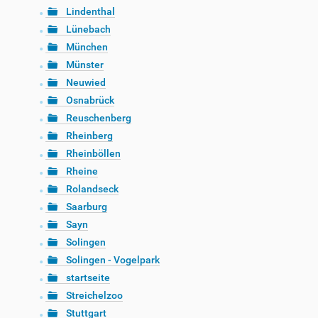
Lindenthal
Lünebach
München
Münster
Neuwied
Osnabrück
Reuschenberg
Rheinberg
Rheinböllen
Rheine
Rolandseck
Saarburg
Sayn
Solingen
Solingen - Vogelpark
startseite
Streichelzoo
Stuttgart