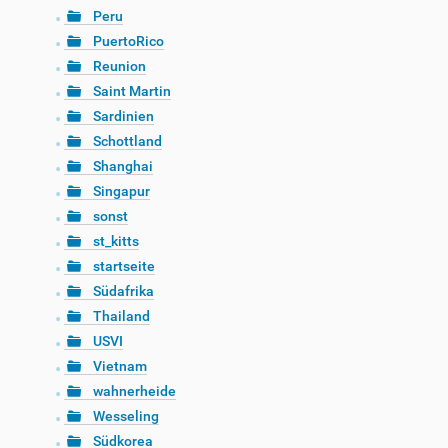
Peru
PuertoRico
Reunion
Saint Martin
Sardinien
Schottland
Shanghai
Singapur
sonst
st_kitts
startseite
Südafrika
Thailand
USVI
Vietnam
wahnerheide
Wesseling
Südkorea