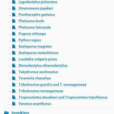
Lygodactylus picturatus
Omanosaura jayakari
Pantherophis guttatus
Phelsuma kochi
Phelsuma laticauda
Pogona vitticeps
Python regius
Sceloporus magister
Sceloporus malachiticus
Laudakia vulgaris picea
Stenodactylus sthenodactylus
Takydromus sexlineatus
Tarentola chazaliae
Tribolonotus gracilis und T. novaeguineae
Tribolonotus novaeguineae
Tropiocolotes steudneri und Tropiocolotes tripolitanus
Varanus acanthurus
Insekten