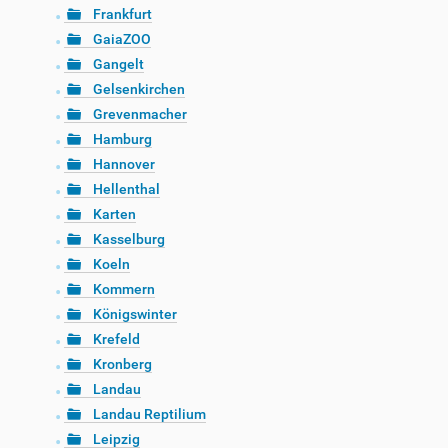
Frankfurt
GaiaZOO
Gangelt
Gelsenkirchen
Grevenmacher
Hamburg
Hannover
Hellenthal
Karten
Kasselburg
Koeln
Kommern
Königswinter
Krefeld
Kronberg
Landau
Landau Reptilium
Leipzig