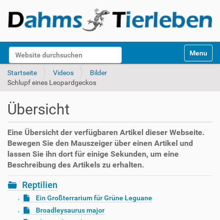
S
Website durchsuchen
Toggle na
e
k
Erweiterte Suche…
Startseite
Videos
Bilder
t
Schlupf eines Leopardgeckos
i
o
Übersicht
n
e
n
Eine Übersicht der verfügbaren Artikel dieser Webseite.
Bewegen Sie den Mauszeiger über einen Artikel und
lassen Sie ihn dort für einige Sekunden, um eine
Beschreibung des Artikels zu erhalten.
Reptilien
Ein Großterrarium für Grüne Leguane
Broadleysaurus major