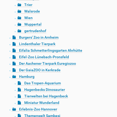
Trier
Walsrode
Wien
Wuppertal
gertrudenhof
Burgers' Zoo in Arnheim
Lindenthaler Tierpark
Eifalia Schmetterlingsgarten Ahrhütte
Eifel-Zoo Lünebach-Pronsfeld
Der Aachener Tierpark Euregiozoo
Der GaiaZOO in Kerkrade
Hamburg
Das Tropen-Aquarium
Hagenbecks Dinosaurier
Tierwelten bei Hagenbeck
Miniatur Wunderland
Erlebnis-Zoo Hannover
Themenwelt Sambesi