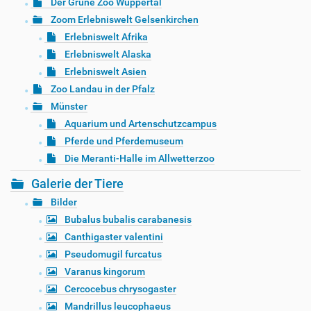
Der Grüne Zoo Wuppertal
Zoom Erlebniswelt Gelsenkirchen
Erlebniswelt Afrika
Erlebniswelt Alaska
Erlebniswelt Asien
Zoo Landau in der Pfalz
Münster
Aquarium und Artenschutzcampus
Pferde und Pferdemuseum
Die Meranti-Halle im Allwetterzoo
Galerie der Tiere
Bilder
Bubalus bubalis carabanesis
Canthigaster valentini
Pseudomugil furcatus
Varanus kingorum
Cercocebus chrysogaster
Mandrillus leucophaeus