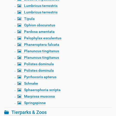
Lumbricus terrestris
Lumbricus terrestris
Tipula
Ophion obscuratus
Pardosa amentata
Pelophylax esculentus
Phaneroptera falcata
Planuncus tingitanus
Planuncus tingitanus
Polistes dominula
Polistes dominula
Pyrrhocoris apterus
Schnake
Sphaerophoria scripta
Marpissa muscosa
Springspinne
Tierparks & Zoos