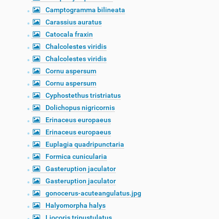
Camptogramma bilineata
Carassius auratus
Catocala fraxin
Chalcolestes viridis
Chalcolestes viridis
Cornu aspersum
Cornu aspersum
Cyphostethus tristriatus
Dolichopus nigricornis
Erinaceus europaeus
Erinaceus europaeus
Euplagia quadripunctaria
Formica cunicularia
Gasteruption jaculator
Gasteruption jaculator
gonocerus-acuteangulatus.jpg
Halyomorpha halys
Liocoris tripustulatus