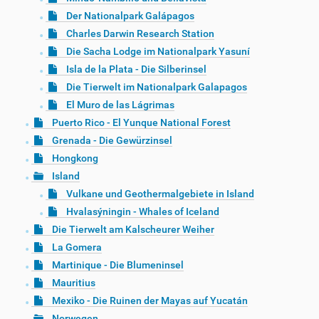
Der Nationalpark Galápagos
Charles Darwin Research Station
Die Sacha Lodge im Nationalpark Yasuní
Isla de la Plata - Die Silberinsel
Die Tierwelt im Nationalpark Galapagos
El Muro de las Lágrimas
Puerto Rico - El Yunque National Forest
Grenada - Die Gewürzinsel
Hongkong
Island
Vulkane und Geothermalgebiete in Island
Hvalasýningin - Whales of Iceland
Die Tierwelt am Kalscheurer Weiher
La Gomera
Martinique - Die Blumeninsel
Mauritius
Mexiko - Die Ruinen der Mayas auf Yucatán
Norwegen