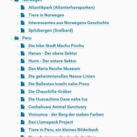
Atlantikpark (Atlanterhavsparken)
Tiere in Norwegen
Interessantes aus Norwegens Geschichte
Spitzbergen (Svalbard)
Peru
Die Inka-Stadt Machu Picchu
Hanan - Der obere Sektor
Hurin - Der untere Sektor
Das Maria Reiche Museum
Die geheimnisvollen Nasca-Linien
Die Ballestas Inseln nahe Pisco
Die Chauchilla-Gräber
Die Huacachina Oase nahe Ica
Cochahuasi Animal Sanctuary
Vinicunca - der Berg der sieben Farben
Das Llamapack Project
Tiere in Peru, ein kleines Bilderbuch