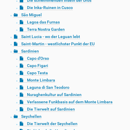
Die schwimmenden Inseln der Uros
Die Inka-Ruinen in Cusco
São Miguel
Lagoa das Furnas
Terra Nostra Garden
Saint Lucia - wo der Leguan lebt
Saint-Martin - westlichster Punkt der EU
Sardinien
Capo d'Orso
Capo Figari
Capo Testa
Monte Limbara
Laguna di San Teodoro
Nuraghenkultur auf Sardinien
Verlassene Funkbasis auf dem Monte Limbara
Die Tierwelt auf Sardinien
Seychellen
Die Tierwelt der Seychellen