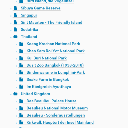
Bird Island, die Vogelinsel
Sibuya Game Reserve
Singapur
Sint Maarten - The Friendly Island
Südafrika
Thailand
Kaeng Krachan National Park
Khao Sam Roi Yot National Park
Kui Buri National Park
Dusit Zoo Bangkok (1938-2018)
Bindenwarane in Lumphini-Park
Snake Farm in Bangkok
Im Königreich Ayutthaya
United Kingdom
Das Beaulieu Palace House
Beaulieu National Motor Museum
Beaulieu - Sonderausstellungen
Kirkwall, Hauptort der Insel Mainland