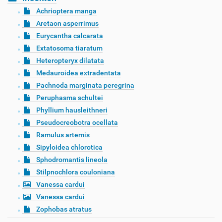
Achrioptera manga
Aretaon asperrimus
Eurycantha calcarata
Extatosoma tiaratum
Heteropteryx dilatata
Medauroidea extradentata
Pachnoda marginata peregrina
Peruphasma schultei
Phyllium hausleithneri
Pseudocreobotra ocellata
Ramulus artemis
Sipyloidea chlorotica
Sphodromantis lineola
Stilpnochlora couloniana
Vanessa cardui
Vanessa cardui
Zophobas atratus