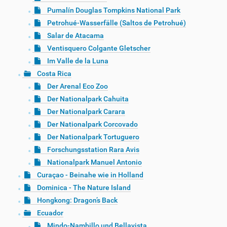
Pumalín Douglas Tompkins National Park
Petrohué-Wasserfälle (Saltos de Petrohué)
Salar de Atacama
Ventisquero Colgante Gletscher
Im Valle de la Luna
Costa Rica
Der Arenal Eco Zoo
Der Nationalpark Cahuita
Der Nationalpark Carara
Der Nationalpark Corcovado
Der Nationalpark Tortuguero
Forschungsstation Rara Avis
Nationalpark Manuel Antonio
Curaçao - Beinahe wie in Holland
Dominica - The Nature Island
Hongkong: Dragon’s Back
Ecuador
Mindo-Nambillo und Bellavista