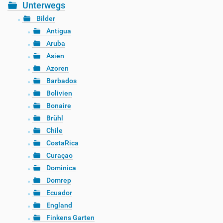
Unterwegs
Bilder
Antigua
Aruba
Asien
Azoren
Barbados
Bolivien
Bonaire
Brühl
Chile
CostaRica
Curaçao
Dominica
Domrep
Ecuador
England
Finkens Garten