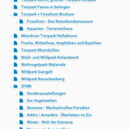
Tierpark Fauna in Solingen
Tierpark + Fossilium Bochum
Fossilium - Das Naturkundemuseum
Aquarien - Terrarienhaus
Münchner Tierpark Hellabrunn
Fische, Wirbellose, Amphibien und Reptilien
Tierpark Rheinböllen
Wald- und Wildpark Rolandseck
Weltvogelpark Walsrode
Wildpark Gangelt
Wildpark Reuschenberg
ZFMK
Sonderausstellungen
Die Vogelwelten
Savanne - Wechselvolles Paradies
Arktis / Antarktis - Überleben im Eis
Wüste - Welt der Extreme