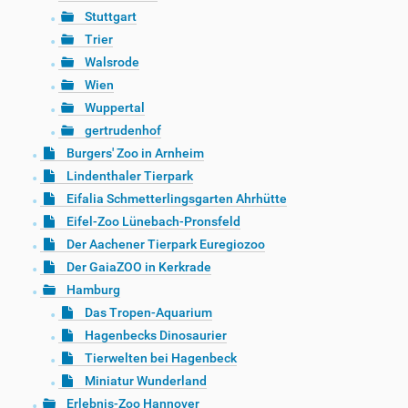
Stuttgart
Trier
Walsrode
Wien
Wuppertal
gertrudenhof
Burgers' Zoo in Arnheim
Lindenthaler Tierpark
Eifalia Schmetterlingsgarten Ahrhütte
Eifel-Zoo Lünebach-Pronsfeld
Der Aachener Tierpark Euregiozoo
Der GaiaZOO in Kerkrade
Hamburg
Das Tropen-Aquarium
Hagenbecks Dinosaurier
Tierwelten bei Hagenbeck
Miniatur Wunderland
Erlebnis-Zoo Hannover