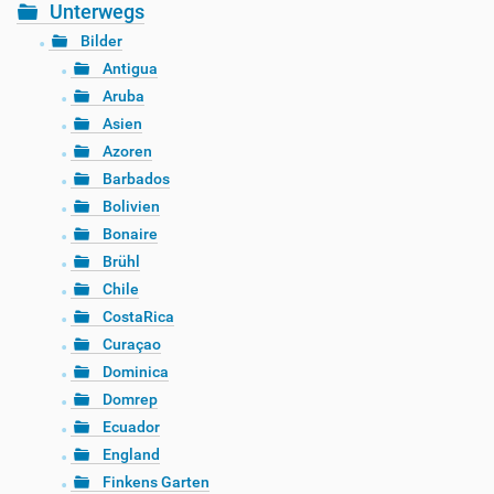
Unterwegs
Bilder
Antigua
Aruba
Asien
Azoren
Barbados
Bolivien
Bonaire
Brühl
Chile
CostaRica
Curaçao
Dominica
Domrep
Ecuador
England
Finkens Garten