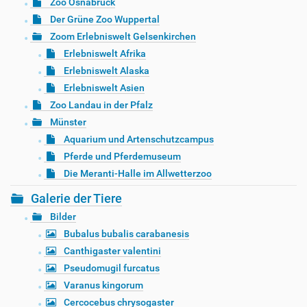
Zoo Osnabrück
Der Grüne Zoo Wuppertal
Zoom Erlebniswelt Gelsenkirchen
Erlebniswelt Afrika
Erlebniswelt Alaska
Erlebniswelt Asien
Zoo Landau in der Pfalz
Münster
Aquarium und Artenschutzcampus
Pferde und Pferdemuseum
Die Meranti-Halle im Allwetterzoo
Galerie der Tiere
Bilder
Bubalus bubalis carabanesis
Canthigaster valentini
Pseudomugil furcatus
Varanus kingorum
Cercocebus chrysogaster