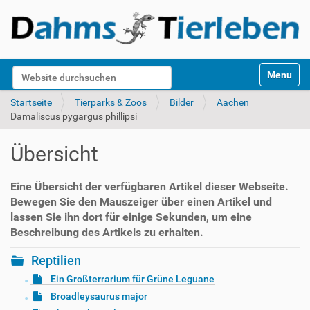
S
Website durchsuchen
Toggle na
e
k
Erweiterte Suche…
Startseite
Tierparks & Zoos
Bilder
Aachen
t
Damaliscus pygargus phillipsi
i
o
Übersicht
n
e
n
Eine Übersicht der verfügbaren Artikel dieser Webseite.
Bewegen Sie den Mauszeiger über einen Artikel und
lassen Sie ihn dort für einige Sekunden, um eine
Beschreibung des Artikels zu erhalten.
Reptilien
Ein Großterrarium für Grüne Leguane
Broadleysaurus major