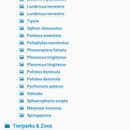
Lumbricus terrestris
Lumbricus terrestris
Tipula
Ophion obscuratus
Pardosa amentata
Pelophylax esculentus
Phaneroptera falcata
Planuncus tingitanus
Planuncus tingitanus
Polistes dominula
Polistes dominula
Pyrrhocoris apterus
Schnake
Sphaerophoria scripta
Marpissa muscosa
Springspinne
Tierparks & Zoos