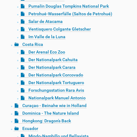
Pumalín Douglas Tompkins National Park
Petrohué-Wasserfälle (Saltos de Petrohué)
Salar de Atacama
Ventisquero Colgante Gletscher
Im Valle de la Luna
Costa Rica
Der Arenal Eco Zoo
Der Nationalpark Cahuita
Der Nationalpark Carara
Der Nationalpark Corcovado
Der Nationalpark Tortuguero
Forschungsstation Rara Avis
Nationalpark Manuel Antonio
Curaçao - Beinahe wie in Holland
Dominica - The Nature Island
Hongkong: Dragon’s Back
Ecuador
Mindo-Nambillo und Bellavista