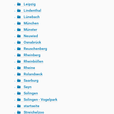
Leipzig
Lindenthal
Lünebach
München
Münster
Neuwied
Osnabrück
Reuschenberg
Rheinberg
Rheinböllen
Rheine
Rolandseck
Saarburg
Sayn
Solingen
Solingen - Vogelpark
startseite
Streichelzoo