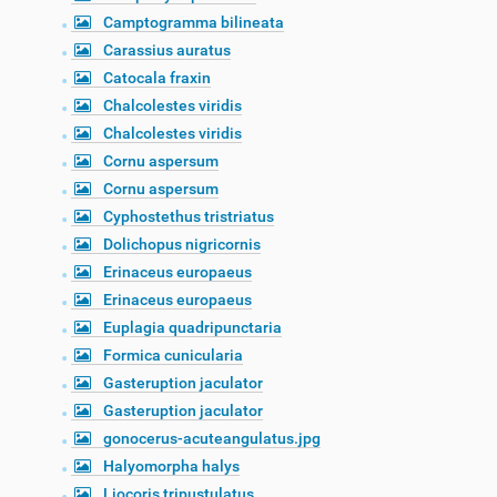
Camptogramma bilineata
Carassius auratus
Catocala fraxin
Chalcolestes viridis
Chalcolestes viridis
Cornu aspersum
Cornu aspersum
Cyphostethus tristriatus
Dolichopus nigricornis
Erinaceus europaeus
Erinaceus europaeus
Euplagia quadripunctaria
Formica cunicularia
Gasteruption jaculator
Gasteruption jaculator
gonocerus-acuteangulatus.jpg
Halyomorpha halys
Liocoris tripustulatus