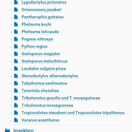
Lygodactylus picturatus
Omanosaura jayakari
Pantherophis guttatus
Phelsuma kochi
Phelsuma laticauda
Pogona vitticeps
Python regius
Sceloporus magister
Sceloporus malachiticus
Laudakia vulgaris picea
Stenodactylus sthenodactylus
Takydromus sexlineatus
Tarentola chazaliae
Tribolonotus gracilis und T. novaeguineae
Tribolonotus novaeguineae
Tropiocolotes steudneri und Tropiocolotes tripolitanus
Varanus acanthurus
Insekten