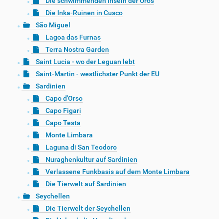
Die schwimmenden Inseln der Uros
Die Inka-Ruinen in Cusco
São Miguel
Lagoa das Furnas
Terra Nostra Garden
Saint Lucia - wo der Leguan lebt
Saint-Martin - westlichster Punkt der EU
Sardinien
Capo d'Orso
Capo Figari
Capo Testa
Monte Limbara
Laguna di San Teodoro
Nuraghenkultur auf Sardinien
Verlassene Funkbasis auf dem Monte Limbara
Die Tierwelt auf Sardinien
Seychellen
Die Tierwelt der Seychellen