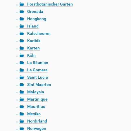
Forstbotanischer Garten
Grenada
Hongkong
Island
Kalscheuren
Karibik
Karten
Köln
La Réunion
La Gomera
Saint Lucia
Sint Maarten
Malaysia
Martinique
Mauritius
Mexiko
Nordirland
Norwegen