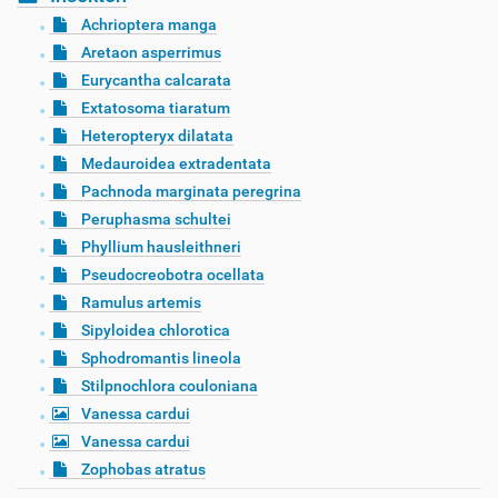
Achrioptera manga
Aretaon asperrimus
Eurycantha calcarata
Extatosoma tiaratum
Heteropteryx dilatata
Medauroidea extradentata
Pachnoda marginata peregrina
Peruphasma schultei
Phyllium hausleithneri
Pseudocreobotra ocellata
Ramulus artemis
Sipyloidea chlorotica
Sphodromantis lineola
Stilpnochlora couloniana
Vanessa cardui
Vanessa cardui
Zophobas atratus