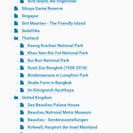
Bird Island, die Vogelinsel
Sibuya Game Reserve
Singapur
Sint Maarten - The Friendly Island
Südafrika
Thailand
Kaeng Krachan National Park
Khao Sam Roi Yot National Park
Kui Buri National Park
Dusit Zoo Bangkok (1938-2018)
Bindenwarane in Lumphini-Park
Snake Farm in Bangkok
Im Königreich Ayutthaya
United Kingdom
Das Beaulieu Palace House
Beaulieu National Motor Museum
Beaulieu - Sonderausstellungen
Kirkwall, Hauptort der Insel Mainland