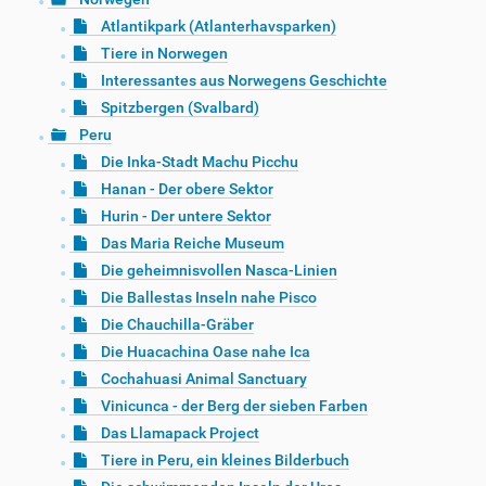
Atlantikpark (Atlanterhavsparken)
Tiere in Norwegen
Interessantes aus Norwegens Geschichte
Spitzbergen (Svalbard)
Peru
Die Inka-Stadt Machu Picchu
Hanan - Der obere Sektor
Hurin - Der untere Sektor
Das Maria Reiche Museum
Die geheimnisvollen Nasca-Linien
Die Ballestas Inseln nahe Pisco
Die Chauchilla-Gräber
Die Huacachina Oase nahe Ica
Cochahuasi Animal Sanctuary
Vinicunca - der Berg der sieben Farben
Das Llamapack Project
Tiere in Peru, ein kleines Bilderbuch