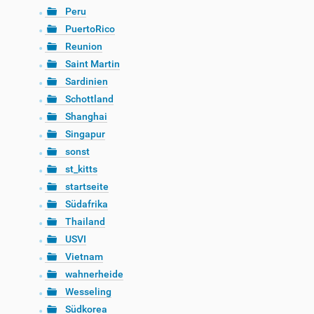
Peru
PuertoRico
Reunion
Saint Martin
Sardinien
Schottland
Shanghai
Singapur
sonst
st_kitts
startseite
Südafrika
Thailand
USVI
Vietnam
wahnerheide
Wesseling
Südkorea