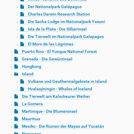
Der Nationalpark Galápagos
Charles Darwin Research Station
Die Sacha Lodge im Nationalpark Yasuní
Isla de la Plata - Die Silberinsel
Die Tierwelt im Nationalpark Galapagos
El Muro de las Lágrimas
Puerto Rico - El Yunque National Forest
Grenada - Die Gewürzinsel
Hongkong
Island
Vulkane und Geothermalgebiete in Island
Hvalasýningin - Whales of Iceland
Die Tierwelt am Kalscheurer Weiher
La Gomera
Martinique - Die Blumeninsel
Mauritius
Mexiko - Die Ruinen der Mayas auf Yucatán
Norwegen