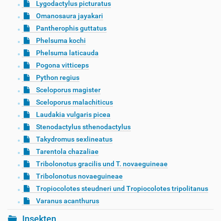
Lygodactylus picturatus
Omanosaura jayakari
Pantherophis guttatus
Phelsuma kochi
Phelsuma laticauda
Pogona vitticeps
Python regius
Sceloporus magister
Sceloporus malachiticus
Laudakia vulgaris picea
Stenodactylus sthenodactylus
Takydromus sexlineatus
Tarentola chazaliae
Tribolonotus gracilis und T. novaeguineae
Tribolonotus novaeguineae
Tropiocolotes steudneri und Tropiocolotes tripolitanus
Varanus acanthurus
Insekten