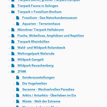
Tierpark Fauna in Solingen
Tierpark + Fossilium Bochum
Fossilium - Das Naturkundemuseum
Aquarien - Terrarienhaus
Münchner Tierpark Hellabrunn
Fische, Wirbellose, Amphibien und Reptilien
Tierpark Rheinböllen
Wald- und Wildpark Rolandseck
Weltvogelpark Walsrode
Wildpark Gangelt
Wildpark Reuschenberg
ZFMK
Sonderausstellungen
Die Vogelwelten
Savanne - Wechselvolles Paradies
Arktis / Antarktis - Überleben im Eis
Wüste - Welt der Extreme