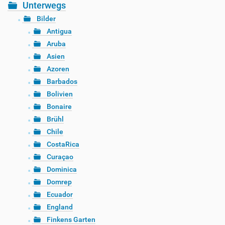
Unterwegs
Bilder
Antigua
Aruba
Asien
Azoren
Barbados
Bolivien
Bonaire
Brühl
Chile
CostaRica
Curaçao
Dominica
Domrep
Ecuador
England
Finkens Garten