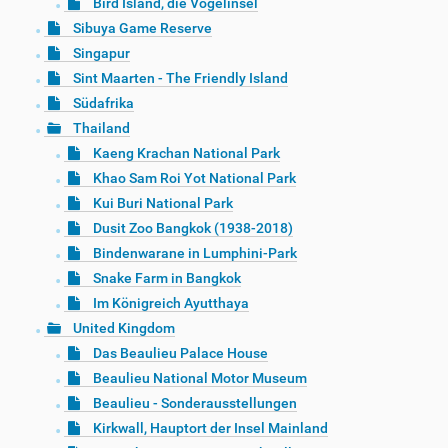
Bird Island, die Vogelinsel
Sibuya Game Reserve
Singapur
Sint Maarten - The Friendly Island
Südafrika
Thailand
Kaeng Krachan National Park
Khao Sam Roi Yot National Park
Kui Buri National Park
Dusit Zoo Bangkok (1938-2018)
Bindenwarane in Lumphini-Park
Snake Farm in Bangkok
Im Königreich Ayutthaya
United Kingdom
Das Beaulieu Palace House
Beaulieu National Motor Museum
Beaulieu - Sonderausstellungen
Kirkwall, Hauptort der Insel Mainland