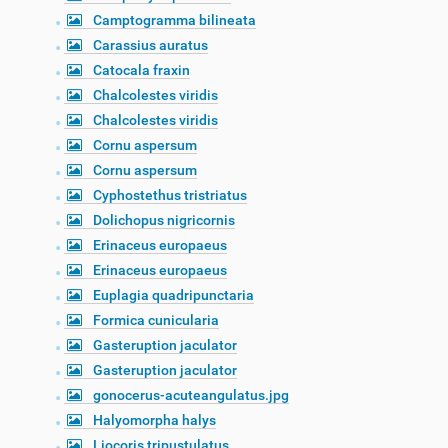
Camptogramma bilineata
Carassius auratus
Catocala fraxin
Chalcolestes viridis
Chalcolestes viridis
Cornu aspersum
Cornu aspersum
Cyphostethus tristriatus
Dolichopus nigricornis
Erinaceus europaeus
Erinaceus europaeus
Euplagia quadripunctaria
Formica cunicularia
Gasteruption jaculator
Gasteruption jaculator
gonocerus-acuteangulatus.jpg
Halyomorpha halys
Liocoris tripustulatus