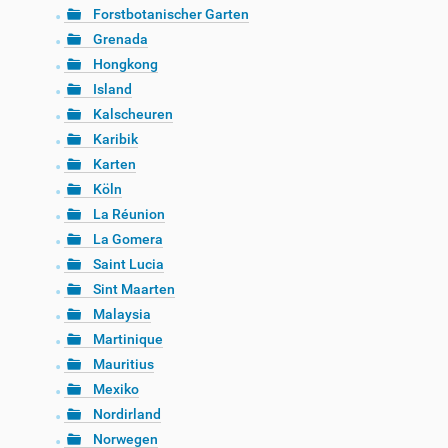
Forstbotanischer Garten
Grenada
Hongkong
Island
Kalscheuren
Karibik
Karten
Köln
La Réunion
La Gomera
Saint Lucia
Sint Maarten
Malaysia
Martinique
Mauritius
Mexiko
Nordirland
Norwegen