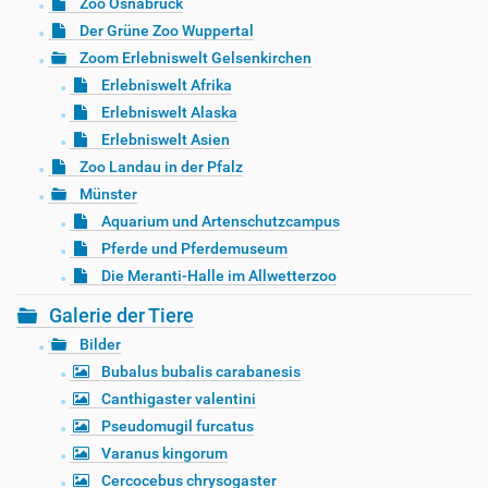
Zoo Osnabrück
Der Grüne Zoo Wuppertal
Zoom Erlebniswelt Gelsenkirchen
Erlebniswelt Afrika
Erlebniswelt Alaska
Erlebniswelt Asien
Zoo Landau in der Pfalz
Münster
Aquarium und Artenschutzcampus
Pferde und Pferdemuseum
Die Meranti-Halle im Allwetterzoo
Galerie der Tiere
Bilder
Bubalus bubalis carabanesis
Canthigaster valentini
Pseudomugil furcatus
Varanus kingorum
Cercocebus chrysogaster