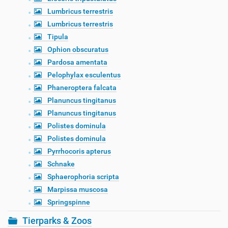
Lumbricus terrestris
Lumbricus terrestris
Tipula
Ophion obscuratus
Pardosa amentata
Pelophylax esculentus
Phaneroptera falcata
Planuncus tingitanus
Planuncus tingitanus
Polistes dominula
Polistes dominula
Pyrrhocoris apterus
Schnake
Sphaerophoria scripta
Marpissa muscosa
Springspinne
Tierparks & Zoos