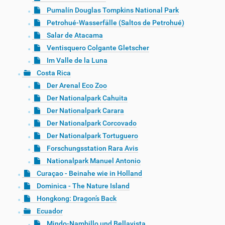
Pumalín Douglas Tompkins National Park
Petrohué-Wasserfälle (Saltos de Petrohué)
Salar de Atacama
Ventisquero Colgante Gletscher
Im Valle de la Luna
Costa Rica
Der Arenal Eco Zoo
Der Nationalpark Cahuita
Der Nationalpark Carara
Der Nationalpark Corcovado
Der Nationalpark Tortuguero
Forschungsstation Rara Avis
Nationalpark Manuel Antonio
Curaçao - Beinahe wie in Holland
Dominica - The Nature Island
Hongkong: Dragon’s Back
Ecuador
Mindo-Nambillo und Bellavista