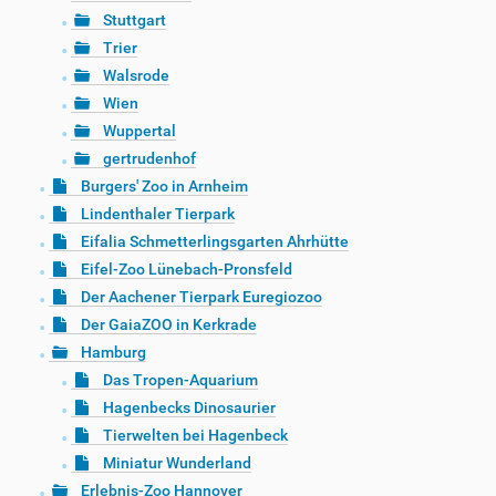
Stuttgart
Trier
Walsrode
Wien
Wuppertal
gertrudenhof
Burgers' Zoo in Arnheim
Lindenthaler Tierpark
Eifalia Schmetterlingsgarten Ahrhütte
Eifel-Zoo Lünebach-Pronsfeld
Der Aachener Tierpark Euregiozoo
Der GaiaZOO in Kerkrade
Hamburg
Das Tropen-Aquarium
Hagenbecks Dinosaurier
Tierwelten bei Hagenbeck
Miniatur Wunderland
Erlebnis-Zoo Hannover