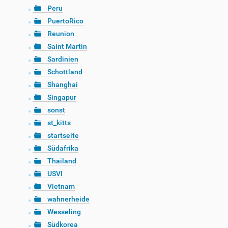
Peru
PuertoRico
Reunion
Saint Martin
Sardinien
Schottland
Shanghai
Singapur
sonst
st_kitts
startseite
Südafrika
Thailand
USVI
Vietnam
wahnerheide
Wesseling
Südkorea