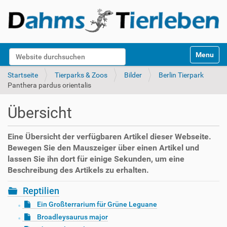
S
Website durchsuchen
Toggle na
e
k
Erweiterte Suche…
Startseite
Tierparks & Zoos
Bilder
Berlin Tierpark
t
Panthera pardus orientalis
i
o
Übersicht
n
e
n
Eine Übersicht der verfügbaren Artikel dieser Webseite.
Bewegen Sie den Mauszeiger über einen Artikel und
lassen Sie ihn dort für einige Sekunden, um eine
Beschreibung des Artikels zu erhalten.
Reptilien
Ein Großterrarium für Grüne Leguane
Broadleysaurus major