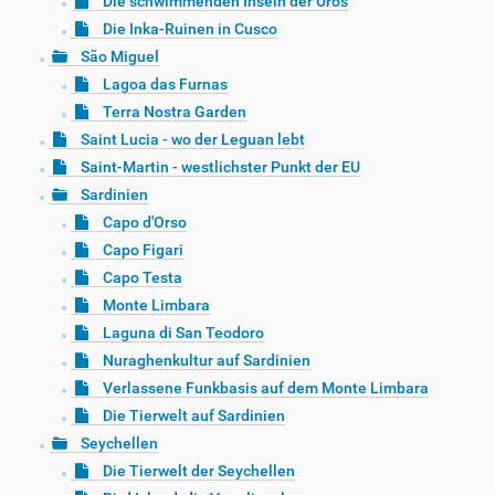
Die schwimmenden Inseln der Uros
Die Inka-Ruinen in Cusco
São Miguel
Lagoa das Furnas
Terra Nostra Garden
Saint Lucia - wo der Leguan lebt
Saint-Martin - westlichster Punkt der EU
Sardinien
Capo d'Orso
Capo Figari
Capo Testa
Monte Limbara
Laguna di San Teodoro
Nuraghenkultur auf Sardinien
Verlassene Funkbasis auf dem Monte Limbara
Die Tierwelt auf Sardinien
Seychellen
Die Tierwelt der Seychellen