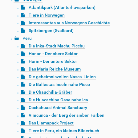
Atlantikpark (Atlanterhavsparken)
Tiere in Norwegen
Interessantes aus Norwegens Geschichte
Spitzbergen (Svalbard)
Peru
Die Inka-Stadt Machu Picchu
Hanan - Der obere Sektor
Hurin - Der untere Sektor
Das Maria Reiche Museum
Die geheimnisvollen Nasca-Linien
Die Ballestas Inseln nahe Pisco
Die Chauchilla-Gräber
Die Huacachina Oase nahe Ica
Cochahuasi Animal Sanctuary
Vinicunca - der Berg der sieben Farben
Das Llamapack Project
Tiere in Peru, ein kleines Bilderbuch