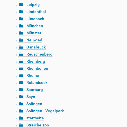
Leipzig
Lindenthal
Lünebach
München
Münster
Neuwied
Osnabrück
Reuschenberg
Rheinberg
Rheinböllen
Rheine
Rolandseck
Saarburg
Sayn
Solingen
Solingen - Vogelpark
startseite
Streichelzoo