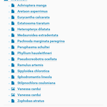
Achrioptera manga
Aretaon asperrimus
Eurycantha calcarata
Extatosoma tiaratum
Heteropteryx dilatata
Medauroidea extradentata
Pachnoda marginata peregrina
Peruphasma schultei
Phyllium hausleithneri
Pseudocreobotra ocellata
Ramulus artemis
Sipyloidea chlorotica
Sphodromantis lineola
Stilpnochlora couloniana
Vanessa cardui
Vanessa cardui
Zophobas atratus