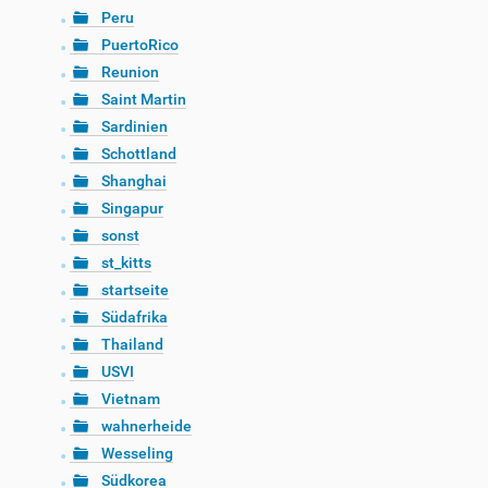
Peru
PuertoRico
Reunion
Saint Martin
Sardinien
Schottland
Shanghai
Singapur
sonst
st_kitts
startseite
Südafrika
Thailand
USVI
Vietnam
wahnerheide
Wesseling
Südkorea