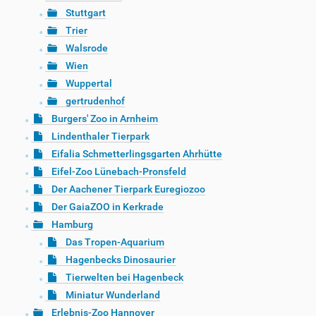
Stuttgart
Trier
Walsrode
Wien
Wuppertal
gertrudenhof
Burgers' Zoo in Arnheim
Lindenthaler Tierpark
Eifalia Schmetterlingsgarten Ahrhütte
Eifel-Zoo Lünebach-Pronsfeld
Der Aachener Tierpark Euregiozoo
Der GaiaZOO in Kerkrade
Hamburg
Das Tropen-Aquarium
Hagenbecks Dinosaurier
Tierwelten bei Hagenbeck
Miniatur Wunderland
Erlebnis-Zoo Hannover