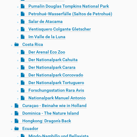
Pumalín Douglas Tompkins National Park
Petrohué-Wasserfälle (Saltos de Petrohué)
Salar de Atacama
Ventisquero Colgante Gletscher
Im Valle de la Luna
Costa Rica
Der Arenal Eco Zoo
Der Nationalpark Cahuita
Der Nationalpark Carara
Der Nationalpark Corcovado
Der Nationalpark Tortuguero
Forschungsstation Rara Avis
Nationalpark Manuel Antonio
Curaçao - Beinahe wie in Holland
Dominica - The Nature Island
Hongkong: Dragon’s Back
Ecuador
Mindo-Nambillo und Bellavista