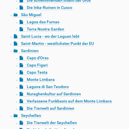
Die schwimmenden Inseln der Uros
Die Inka-Ruinen in Cusco
São Miguel
Lagoa das Furnas
Terra Nostra Garden
Saint Lucia - wo der Leguan lebt
Saint-Martin - westlichster Punkt der EU
Sardinien
Capo d'Orso
Capo Figari
Capo Testa
Monte Limbara
Laguna di San Teodoro
Nuraghenkultur auf Sardinien
Verlassene Funkbasis auf dem Monte Limbara
Die Tierwelt auf Sardinien
Seychellen
Die Tierwelt der Seychellen