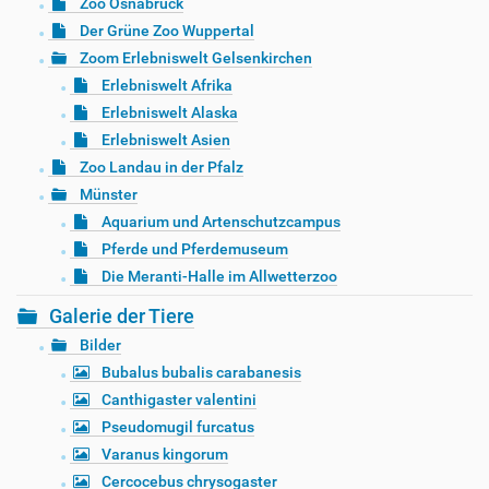
Zoo Osnabrück
Der Grüne Zoo Wuppertal
Zoom Erlebniswelt Gelsenkirchen
Erlebniswelt Afrika
Erlebniswelt Alaska
Erlebniswelt Asien
Zoo Landau in der Pfalz
Münster
Aquarium und Artenschutzcampus
Pferde und Pferdemuseum
Die Meranti-Halle im Allwetterzoo
Galerie der Tiere
Bilder
Bubalus bubalis carabanesis
Canthigaster valentini
Pseudomugil furcatus
Varanus kingorum
Cercocebus chrysogaster