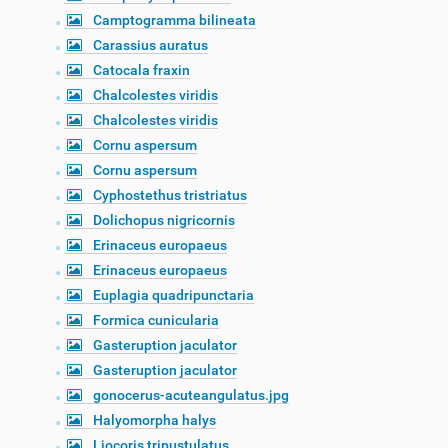
Camptogramma bilineata
Carassius auratus
Catocala fraxin
Chalcolestes viridis
Chalcolestes viridis
Cornu aspersum
Cornu aspersum
Cyphostethus tristriatus
Dolichopus nigricornis
Erinaceus europaeus
Erinaceus europaeus
Euplagia quadripunctaria
Formica cunicularia
Gasteruption jaculator
Gasteruption jaculator
gonocerus-acuteangulatus.jpg
Halyomorpha halys
Liocoris tripustulatus