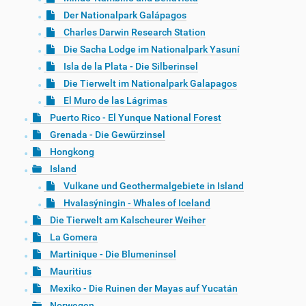
Der Nationalpark Galápagos
Charles Darwin Research Station
Die Sacha Lodge im Nationalpark Yasuní
Isla de la Plata - Die Silberinsel
Die Tierwelt im Nationalpark Galapagos
El Muro de las Lágrimas
Puerto Rico - El Yunque National Forest
Grenada - Die Gewürzinsel
Hongkong
Island
Vulkane und Geothermalgebiete in Island
Hvalasýningin - Whales of Iceland
Die Tierwelt am Kalscheurer Weiher
La Gomera
Martinique - Die Blumeninsel
Mauritius
Mexiko - Die Ruinen der Mayas auf Yucatán
Norwegen