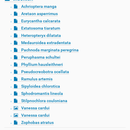
Achrioptera manga
Aretaon asperrimus
Eurycantha calcarata
Extatosoma tiaratum
Heteropteryx dilatata
Medauroidea extradentata
Pachnoda marginata peregrina
Peruphasma schultei
Phyllium hausleithneri
Pseudocreobotra ocellata
Ramulus artemis
Sipyloidea chlorotica
Sphodromantis lineola
Stilpnochlora couloniana
Vanessa cardui
Vanessa cardui
Zophobas atratus