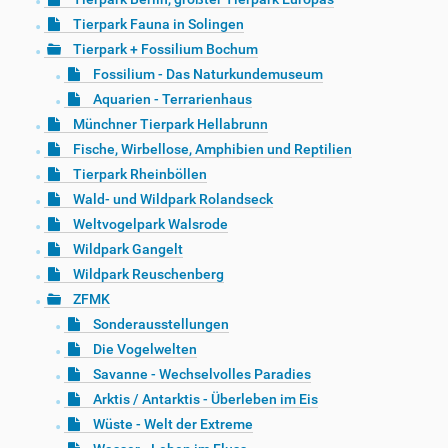
Tierpark Fauna in Solingen
Tierpark + Fossilium Bochum
Fossilium - Das Naturkundemuseum
Aquarien - Terrarienhaus
Münchner Tierpark Hellabrunn
Fische, Wirbellose, Amphibien und Reptilien
Tierpark Rheinböllen
Wald- und Wildpark Rolandseck
Weltvogelpark Walsrode
Wildpark Gangelt
Wildpark Reuschenberg
ZFMK
Sonderausstellungen
Die Vogelwelten
Savanne - Wechselvolles Paradies
Arktis / Antarktis - Überleben im Eis
Wüste - Welt der Extreme