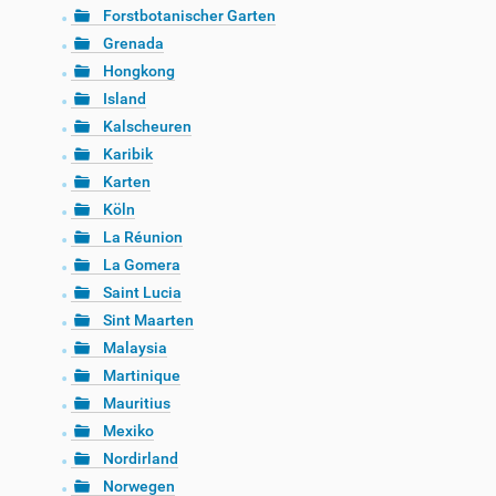
Forstbotanischer Garten
Grenada
Hongkong
Island
Kalscheuren
Karibik
Karten
Köln
La Réunion
La Gomera
Saint Lucia
Sint Maarten
Malaysia
Martinique
Mauritius
Mexiko
Nordirland
Norwegen