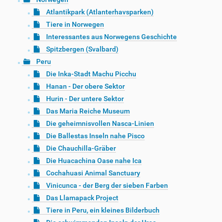
Atlantikpark (Atlanterhavsparken)
Tiere in Norwegen
Interessantes aus Norwegens Geschichte
Spitzbergen (Svalbard)
Peru
Die Inka-Stadt Machu Picchu
Hanan - Der obere Sektor
Hurin - Der untere Sektor
Das Maria Reiche Museum
Die geheimnisvollen Nasca-Linien
Die Ballestas Inseln nahe Pisco
Die Chauchilla-Gräber
Die Huacachina Oase nahe Ica
Cochahuasi Animal Sanctuary
Vinicunca - der Berg der sieben Farben
Das Llamapack Project
Tiere in Peru, ein kleines Bilderbuch