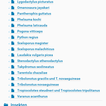
Lygodactylus picturatus
Omanosaura jayakari
Pantherophis guttatus
Phelsuma kochi
Phelsuma laticauda
Pogona vitticeps
Python regius
Sceloporus magister
Sceloporus malachiticus
Laudakia vulgaris picea
Stenodactylus sthenodactylus
Takydromus sexlineatus
Tarentola chazaliae
Tribolonotus gracilis und T. novaeguineae
Tribolonotus novaeguineae
Tropiocolotes steudneri und Tropiocolotes tripolitanus
Varanus acanthurus
Insekten