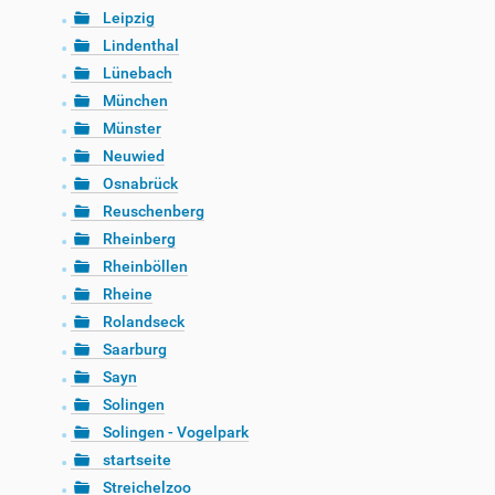
Leipzig
Lindenthal
Lünebach
München
Münster
Neuwied
Osnabrück
Reuschenberg
Rheinberg
Rheinböllen
Rheine
Rolandseck
Saarburg
Sayn
Solingen
Solingen - Vogelpark
startseite
Streichelzoo