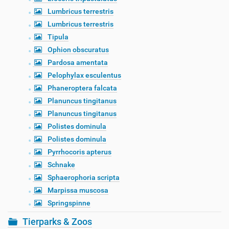
Lumbricus terrestris
Lumbricus terrestris
Tipula
Ophion obscuratus
Pardosa amentata
Pelophylax esculentus
Phaneroptera falcata
Planuncus tingitanus
Planuncus tingitanus
Polistes dominula
Polistes dominula
Pyrrhocoris apterus
Schnake
Sphaerophoria scripta
Marpissa muscosa
Springspinne
Tierparks & Zoos