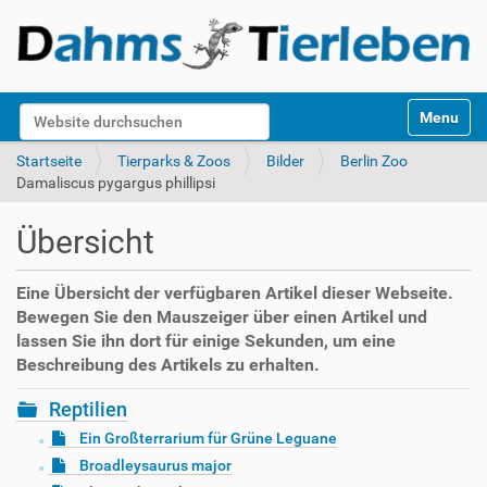
S
Website durchsuchen
Toggle na
e
k
Erweiterte Suche…
Startseite
Tierparks & Zoos
Bilder
Berlin Zoo
t
Damaliscus pygargus phillipsi
i
o
Übersicht
n
e
n
Eine Übersicht der verfügbaren Artikel dieser Webseite.
Bewegen Sie den Mauszeiger über einen Artikel und
lassen Sie ihn dort für einige Sekunden, um eine
Beschreibung des Artikels zu erhalten.
Reptilien
Ein Großterrarium für Grüne Leguane
Broadleysaurus major