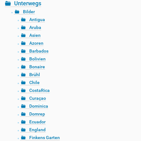
Unterwegs
Bilder
Antigua
Aruba
Asien
Azoren
Barbados
Bolivien
Bonaire
Brühl
Chile
CostaRica
Curaçao
Dominica
Domrep
Ecuador
England
Finkens Garten