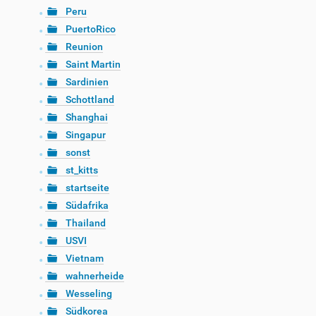
Peru
PuertoRico
Reunion
Saint Martin
Sardinien
Schottland
Shanghai
Singapur
sonst
st_kitts
startseite
Südafrika
Thailand
USVI
Vietnam
wahnerheide
Wesseling
Südkorea