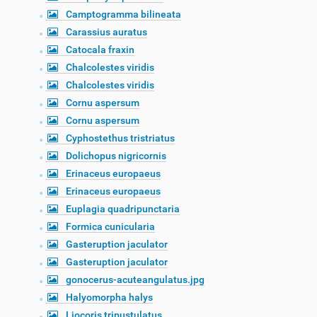
Camptogramma bilineata
Carassius auratus
Catocala fraxin
Chalcolestes viridis
Chalcolestes viridis
Cornu aspersum
Cornu aspersum
Cyphostethus tristriatus
Dolichopus nigricornis
Erinaceus europaeus
Erinaceus europaeus
Euplagia quadripunctaria
Formica cunicularia
Gasteruption jaculator
Gasteruption jaculator
gonocerus-acuteangulatus.jpg
Halyomorpha halys
Liocoris tripustulatus