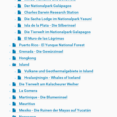
Der Nationalpark Galápagos
Charles Darwin Research Station
Die Sacha Lodge im Nationalpark Yasuní
Isla de la Plata - Die Silberinsel
Die Tierwelt im Nationalpark Galapagos
El Muro de las Lágrimas
Puerto Rico - El Yunque National Forest
Grenada - Die Gewürzinsel
Hongkong
Island
Vulkane und Geothermalgebiete in Island
Hvalasýningin - Whales of Iceland
Die Tierwelt am Kalscheurer Weiher
La Gomera
Martinique - Die Blumeninsel
Mauritius
Mexiko - Die Ruinen der Mayas auf Yucatán
Norwegen