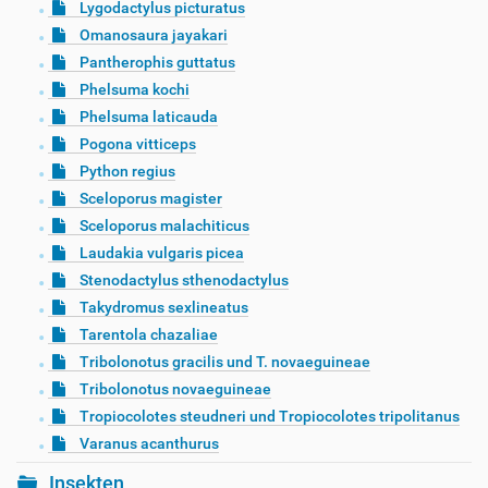
Lygodactylus picturatus
Omanosaura jayakari
Pantherophis guttatus
Phelsuma kochi
Phelsuma laticauda
Pogona vitticeps
Python regius
Sceloporus magister
Sceloporus malachiticus
Laudakia vulgaris picea
Stenodactylus sthenodactylus
Takydromus sexlineatus
Tarentola chazaliae
Tribolonotus gracilis und T. novaeguineae
Tribolonotus novaeguineae
Tropiocolotes steudneri und Tropiocolotes tripolitanus
Varanus acanthurus
Insekten