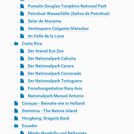
Pumalín Douglas Tompkins National Park
Petrohué-Wasserfälle (Saltos de Petrohué)
Salar de Atacama
Ventisquero Colgante Gletscher
Im Valle de la Luna
Costa Rica
Der Arenal Eco Zoo
Der Nationalpark Cahuita
Der Nationalpark Carara
Der Nationalpark Corcovado
Der Nationalpark Tortuguero
Forschungsstation Rara Avis
Nationalpark Manuel Antonio
Curaçao - Beinahe wie in Holland
Dominica - The Nature Island
Hongkong: Dragon’s Back
Ecuador
Mindo-Nambillo und Bellavista