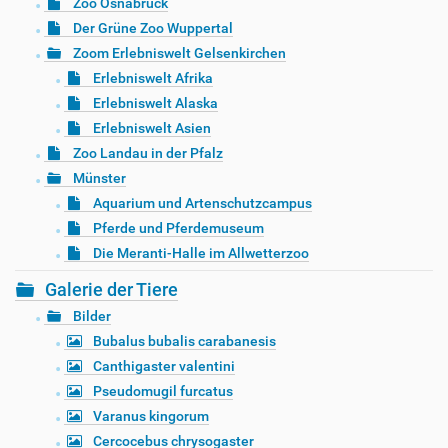
Zoo Osnabrück
Der Grüne Zoo Wuppertal
Zoom Erlebniswelt Gelsenkirchen
Erlebniswelt Afrika
Erlebniswelt Alaska
Erlebniswelt Asien
Zoo Landau in der Pfalz
Münster
Aquarium und Artenschutzcampus
Pferde und Pferdemuseum
Die Meranti-Halle im Allwetterzoo
Galerie der Tiere
Bilder
Bubalus bubalis carabanesis
Canthigaster valentini
Pseudomugil furcatus
Varanus kingorum
Cercocebus chrysogaster