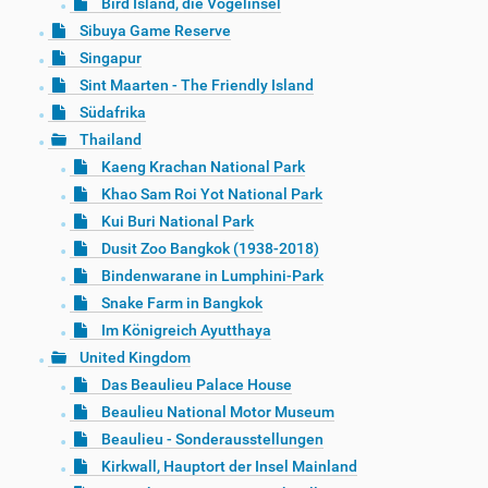
Bird Island, die Vogelinsel
Sibuya Game Reserve
Singapur
Sint Maarten - The Friendly Island
Südafrika
Thailand
Kaeng Krachan National Park
Khao Sam Roi Yot National Park
Kui Buri National Park
Dusit Zoo Bangkok (1938-2018)
Bindenwarane in Lumphini-Park
Snake Farm in Bangkok
Im Königreich Ayutthaya
United Kingdom
Das Beaulieu Palace House
Beaulieu National Motor Museum
Beaulieu - Sonderausstellungen
Kirkwall, Hauptort der Insel Mainland