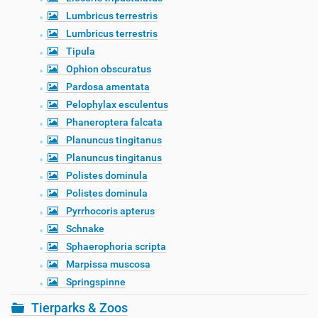
Lumbricus terrestris
Lumbricus terrestris
Tipula
Ophion obscuratus
Pardosa amentata
Pelophylax esculentus
Phaneroptera falcata
Planuncus tingitanus
Planuncus tingitanus
Polistes dominula
Polistes dominula
Pyrrhocoris apterus
Schnake
Sphaerophoria scripta
Marpissa muscosa
Springspinne
Tierparks & Zoos