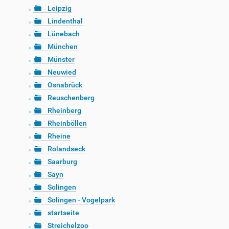
Leipzig
Lindenthal
Lünebach
München
Münster
Neuwied
Osnabrück
Reuschenberg
Rheinberg
Rheinböllen
Rheine
Rolandseck
Saarburg
Sayn
Solingen
Solingen - Vogelpark
startseite
Streichelzoo