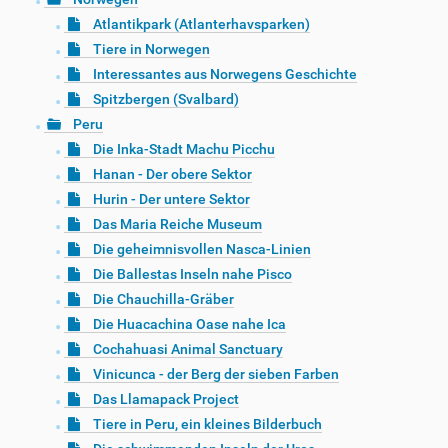
Atlantikpark (Atlanterhavsparken)
Tiere in Norwegen
Interessantes aus Norwegens Geschichte
Spitzbergen (Svalbard)
Peru
Die Inka-Stadt Machu Picchu
Hanan - Der obere Sektor
Hurin - Der untere Sektor
Das Maria Reiche Museum
Die geheimnisvollen Nasca-Linien
Die Ballestas Inseln nahe Pisco
Die Chauchilla-Gräber
Die Huacachina Oase nahe Ica
Cochahuasi Animal Sanctuary
Vinicunca - der Berg der sieben Farben
Das Llamapack Project
Tiere in Peru, ein kleines Bilderbuch