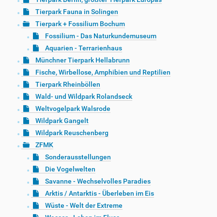
Tierpark Fauna in Solingen
Tierpark + Fossilium Bochum
Fossilium - Das Naturkundemuseum
Aquarien - Terrarienhaus
Münchner Tierpark Hellabrunn
Fische, Wirbellose, Amphibien und Reptilien
Tierpark Rheinböllen
Wald- und Wildpark Rolandseck
Weltvogelpark Walsrode
Wildpark Gangelt
Wildpark Reuschenberg
ZFMK
Sonderausstellungen
Die Vogelwelten
Savanne - Wechselvolles Paradies
Arktis / Antarktis - Überleben im Eis
Wüste - Welt der Extreme