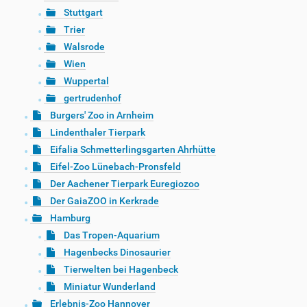
Stuttgart
Trier
Walsrode
Wien
Wuppertal
gertrudenhof
Burgers' Zoo in Arnheim
Lindenthaler Tierpark
Eifalia Schmetterlingsgarten Ahrhütte
Eifel-Zoo Lünebach-Pronsfeld
Der Aachener Tierpark Euregiozoo
Der GaiaZOO in Kerkrade
Hamburg
Das Tropen-Aquarium
Hagenbecks Dinosaurier
Tierwelten bei Hagenbeck
Miniatur Wunderland
Erlebnis-Zoo Hannover