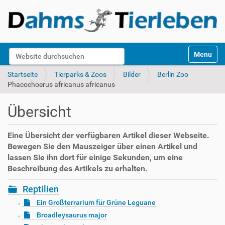
S
Website durchsuchen
Toggle na
e
k
Erweiterte Suche…
Startseite
Tierparks & Zoos
Bilder
Berlin Zoo
t
Phacochoerus africanus africanus
i
o
Übersicht
n
e
n
Eine Übersicht der verfügbaren Artikel dieser Webseite.
Bewegen Sie den Mauszeiger über einen Artikel und
lassen Sie ihn dort für einige Sekunden, um eine
Beschreibung des Artikels zu erhalten.
Reptilien
Ein Großterrarium für Grüne Leguane
Broadleysaurus major