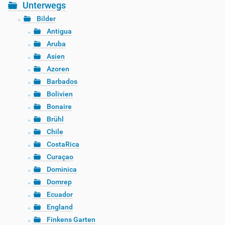
Unterwegs
Bilder
Antigua
Aruba
Asien
Azoren
Barbados
Bolivien
Bonaire
Brühl
Chile
CostaRica
Curaçao
Dominica
Domrep
Ecuador
England
Finkens Garten