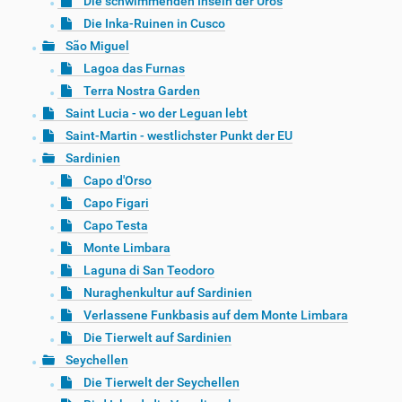
Die schwimmenden Inseln der Uros
Die Inka-Ruinen in Cusco
São Miguel
Lagoa das Furnas
Terra Nostra Garden
Saint Lucia - wo der Leguan lebt
Saint-Martin - westlichster Punkt der EU
Sardinien
Capo d'Orso
Capo Figari
Capo Testa
Monte Limbara
Laguna di San Teodoro
Nuraghenkultur auf Sardinien
Verlassene Funkbasis auf dem Monte Limbara
Die Tierwelt auf Sardinien
Seychellen
Die Tierwelt der Seychellen