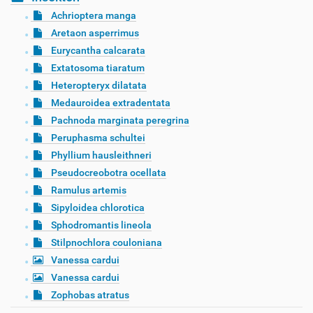
Achrioptera manga
Aretaon asperrimus
Eurycantha calcarata
Extatosoma tiaratum
Heteropteryx dilatata
Medauroidea extradentata
Pachnoda marginata peregrina
Peruphasma schultei
Phyllium hausleithneri
Pseudocreobotra ocellata
Ramulus artemis
Sipyloidea chlorotica
Sphodromantis lineola
Stilpnochlora couloniana
Vanessa cardui
Vanessa cardui
Zophobas atratus