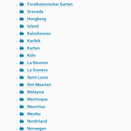
Forstbotanischer Garten
Grenada
Hongkong
Island
Kalscheuren
Karibik
Karten
Köln
La Réunion
La Gomera
Saint Lucia
Sint Maarten
Malaysia
Martinique
Mauritius
Mexiko
Nordirland
Norwegen