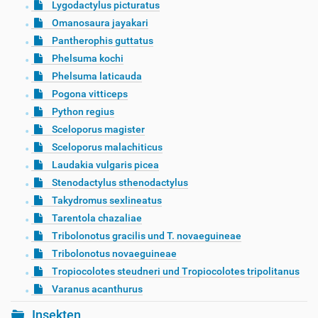
Lygodactylus picturatus
Omanosaura jayakari
Pantherophis guttatus
Phelsuma kochi
Phelsuma laticauda
Pogona vitticeps
Python regius
Sceloporus magister
Sceloporus malachiticus
Laudakia vulgaris picea
Stenodactylus sthenodactylus
Takydromus sexlineatus
Tarentola chazaliae
Tribolonotus gracilis und T. novaeguineae
Tribolonotus novaeguineae
Tropiocolotes steudneri und Tropiocolotes tripolitanus
Varanus acanthurus
Insekten