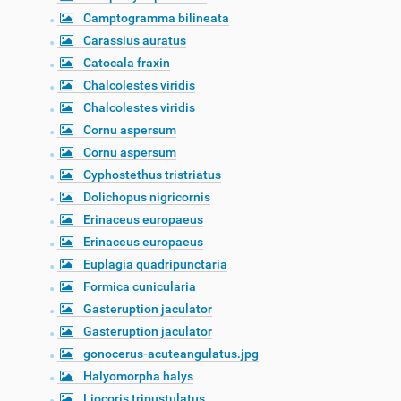
Camptogramma bilineata
Carassius auratus
Catocala fraxin
Chalcolestes viridis
Chalcolestes viridis
Cornu aspersum
Cornu aspersum
Cyphostethus tristriatus
Dolichopus nigricornis
Erinaceus europaeus
Erinaceus europaeus
Euplagia quadripunctaria
Formica cunicularia
Gasteruption jaculator
Gasteruption jaculator
gonocerus-acuteangulatus.jpg
Halyomorpha halys
Liocoris tripustulatus