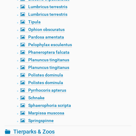
Lumbricus terrestris
Lumbricus terrestris
Tipula
Ophion obscuratus
Pardosa amentata
Pelophylax esculentus
Phaneroptera falcata
Planuncus tingitanus
Planuncus tingitanus
Polistes dominula
Polistes dominula
Pyrrhocoris apterus
Schnake
Sphaerophoria scripta
Marpissa muscosa
Springspinne
Tierparks & Zoos