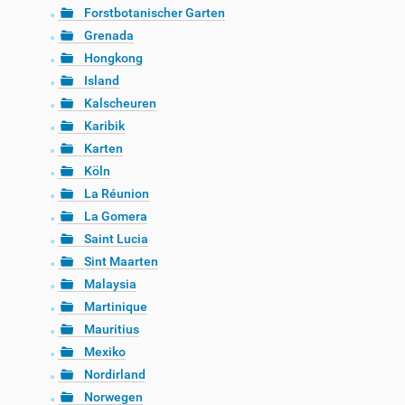
Forstbotanischer Garten
Grenada
Hongkong
Island
Kalscheuren
Karibik
Karten
Köln
La Réunion
La Gomera
Saint Lucia
Sint Maarten
Malaysia
Martinique
Mauritius
Mexiko
Nordirland
Norwegen