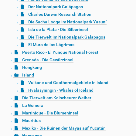
Der Nationalpark Galápagos
Charles Darwin Research Station
Die Sacha Lodge im Nationalpark Yasuní
Isla de la Plata - Die Silberinsel
Die Tierwelt im Nationalpark Galapagos
El Muro de las Lágrimas
Puerto Rico - El Yunque National Forest
Grenada - Die Gewürzinsel
Hongkong
Island
Vulkane und Geothermalgebiete in Island
Hvalasýningin - Whales of Iceland
Die Tierwelt am Kalscheurer Weiher
La Gomera
Martinique - Die Blumeninsel
Mauritius
Mexiko - Die Ruinen der Mayas auf Yucatán
Norwegen