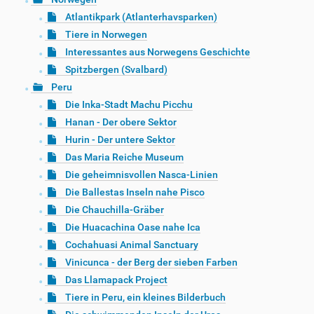
Atlantikpark (Atlanterhavsparken)
Tiere in Norwegen
Interessantes aus Norwegens Geschichte
Spitzbergen (Svalbard)
Peru
Die Inka-Stadt Machu Picchu
Hanan - Der obere Sektor
Hurin - Der untere Sektor
Das Maria Reiche Museum
Die geheimnisvollen Nasca-Linien
Die Ballestas Inseln nahe Pisco
Die Chauchilla-Gräber
Die Huacachina Oase nahe Ica
Cochahuasi Animal Sanctuary
Vinicunca - der Berg der sieben Farben
Das Llamapack Project
Tiere in Peru, ein kleines Bilderbuch