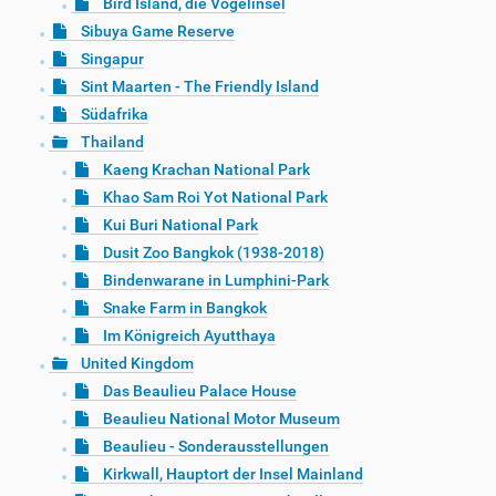
Bird Island, die Vogelinsel
Sibuya Game Reserve
Singapur
Sint Maarten - The Friendly Island
Südafrika
Thailand
Kaeng Krachan National Park
Khao Sam Roi Yot National Park
Kui Buri National Park
Dusit Zoo Bangkok (1938-2018)
Bindenwarane in Lumphini-Park
Snake Farm in Bangkok
Im Königreich Ayutthaya
United Kingdom
Das Beaulieu Palace House
Beaulieu National Motor Museum
Beaulieu - Sonderausstellungen
Kirkwall, Hauptort der Insel Mainland