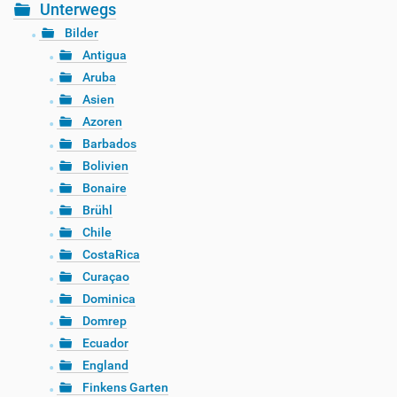
Unterwegs
Bilder
Antigua
Aruba
Asien
Azoren
Barbados
Bolivien
Bonaire
Brühl
Chile
CostaRica
Curaçao
Dominica
Domrep
Ecuador
England
Finkens Garten