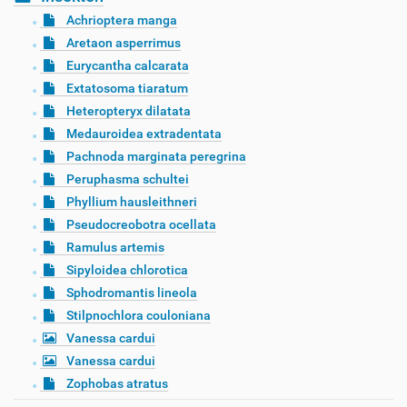
Achrioptera manga
Aretaon asperrimus
Eurycantha calcarata
Extatosoma tiaratum
Heteropteryx dilatata
Medauroidea extradentata
Pachnoda marginata peregrina
Peruphasma schultei
Phyllium hausleithneri
Pseudocreobotra ocellata
Ramulus artemis
Sipyloidea chlorotica
Sphodromantis lineola
Stilpnochlora couloniana
Vanessa cardui
Vanessa cardui
Zophobas atratus