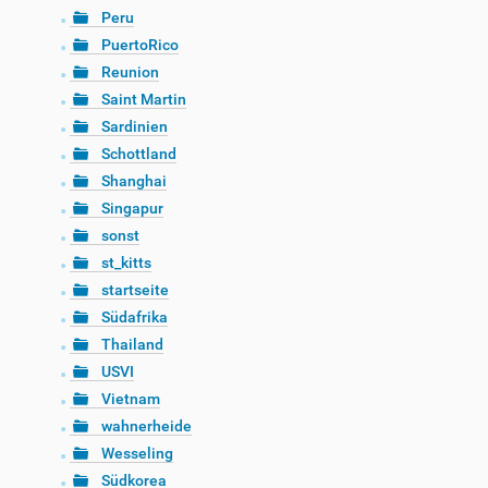
Peru
PuertoRico
Reunion
Saint Martin
Sardinien
Schottland
Shanghai
Singapur
sonst
st_kitts
startseite
Südafrika
Thailand
USVI
Vietnam
wahnerheide
Wesseling
Südkorea