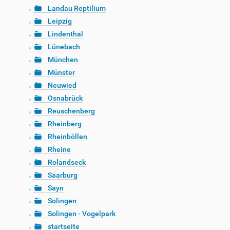
Landau Reptilium
Leipzig
Lindenthal
Lünebach
München
Münster
Neuwied
Osnabrück
Reuschenberg
Rheinberg
Rheinböllen
Rheine
Rolandseck
Saarburg
Sayn
Solingen
Solingen - Vogelpark
startseite