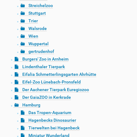
Streichelzoo
Stuttgart
Trier
Walsrode
Wien
Wuppertal
gertrudenhof
Burgers' Zoo in Arnheim
Lindenthaler Tierpark
Eifalia Schmetterlingsgarten Ahrhütte
Eifel-Zoo Lünebach-Pronsfeld
Der Aachener Tierpark Euregiozoo
Der GaiaZOO in Kerkrade
Hamburg
Das Tropen-Aquarium
Hagenbecks Dinosaurier
Tierwelten bei Hagenbeck
Miniatur Wunderland