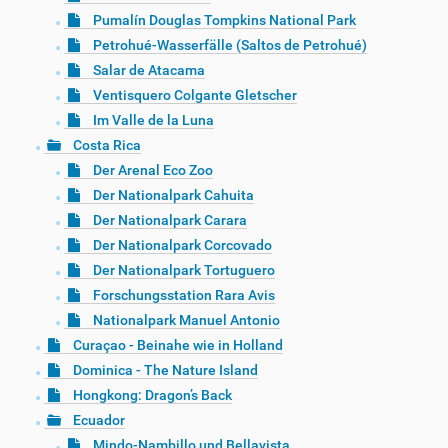
Pumalín Douglas Tompkins National Park
Petrohué-Wasserfälle (Saltos de Petrohué)
Salar de Atacama
Ventisquero Colgante Gletscher
Im Valle de la Luna
Costa Rica
Der Arenal Eco Zoo
Der Nationalpark Cahuita
Der Nationalpark Carara
Der Nationalpark Corcovado
Der Nationalpark Tortuguero
Forschungsstation Rara Avis
Nationalpark Manuel Antonio
Curaçao - Beinahe wie in Holland
Dominica - The Nature Island
Hongkong: Dragon’s Back
Ecuador
Mindo-Nambillo und Bellavista