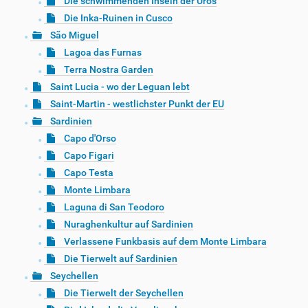
Die schwimmenden Inseln der Uros
Die Inka-Ruinen in Cusco
São Miguel
Lagoa das Furnas
Terra Nostra Garden
Saint Lucia - wo der Leguan lebt
Saint-Martin - westlichster Punkt der EU
Sardinien
Capo d'Orso
Capo Figari
Capo Testa
Monte Limbara
Laguna di San Teodoro
Nuraghenkultur auf Sardinien
Verlassene Funkbasis auf dem Monte Limbara
Die Tierwelt auf Sardinien
Seychellen
Die Tierwelt der Seychellen