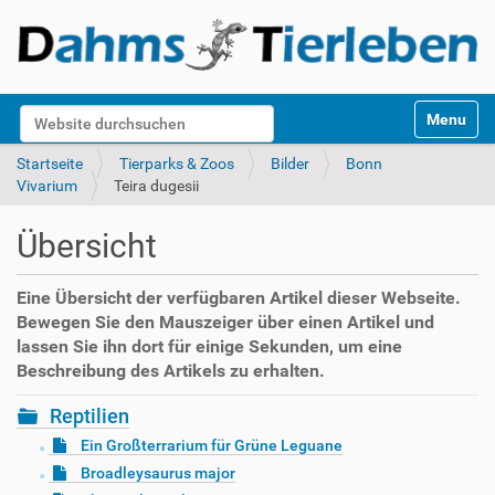
S
Website durchsuchen
Toggle na
e
k
Erweiterte Suche…
Startseite
Tierparks & Zoos
Bilder
Bonn
t
Vivarium
Teira dugesii
i
o
Übersicht
n
e
n
Eine Übersicht der verfügbaren Artikel dieser Webseite.
Bewegen Sie den Mauszeiger über einen Artikel und
lassen Sie ihn dort für einige Sekunden, um eine
Beschreibung des Artikels zu erhalten.
Reptilien
Ein Großterrarium für Grüne Leguane
Broadleysaurus major