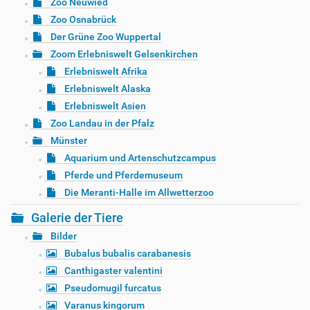
Zoo Neuwied
Zoo Osnabrück
Der Grüne Zoo Wuppertal
Zoom Erlebniswelt Gelsenkirchen
Erlebniswelt Afrika
Erlebniswelt Alaska
Erlebniswelt Asien
Zoo Landau in der Pfalz
Münster
Aquarium und Artenschutzcampus
Pferde und Pferdemuseum
Die Meranti-Halle im Allwetterzoo
Galerie der Tiere
Bilder
Bubalus bubalis carabanesis
Canthigaster valentini
Pseudomugil furcatus
Varanus kingorum