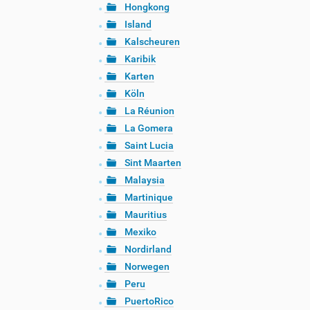
Hongkong
Island
Kalscheuren
Karibik
Karten
Köln
La Réunion
La Gomera
Saint Lucia
Sint Maarten
Malaysia
Martinique
Mauritius
Mexiko
Nordirland
Norwegen
Peru
PuertoRico