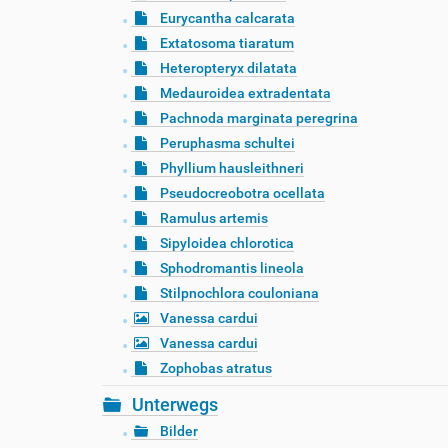
Eurycantha calcarata
Extatosoma tiaratum
Heteropteryx dilatata
Medauroidea extradentata
Pachnoda marginata peregrina
Peruphasma schultei
Phyllium hausleithneri
Pseudocreobotra ocellata
Ramulus artemis
Sipyloidea chlorotica
Sphodromantis lineola
Stilpnochlora couloniana
Vanessa cardui
Vanessa cardui
Zophobas atratus
Unterwegs
Bilder