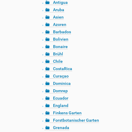
Antigua
Aruba
Asien
Azoren
Barbados
Bolivien
Bonaire
Brühl
Chile
CostaRica
Curaçao
Dominica
Domrep
Ecuador
England
Finkens Garten
Forstbotanischer Garten
Grenada