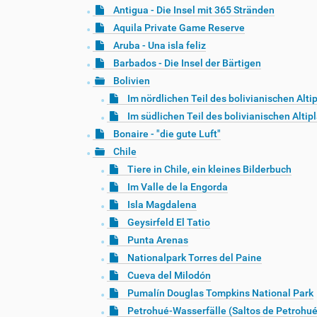
Antigua - Die Insel mit 365 Stränden
Aquila Private Game Reserve
Aruba - Una isla feliz
Barbados - Die Insel der Bärtigen
Bolivien
Im nördlichen Teil des bolivianischen Alti
Im südlichen Teil des bolivianischen Altip
Bonaire - "die gute Luft"
Chile
Tiere in Chile, ein kleines Bilderbuch
Im Valle de la Engorda
Isla Magdalena
Geysirfeld El Tatio
Punta Arenas
Nationalpark Torres del Paine
Cueva del Milodón
Pumalín Douglas Tompkins National Park
Petrohué-Wasserfälle (Saltos de Petrohué