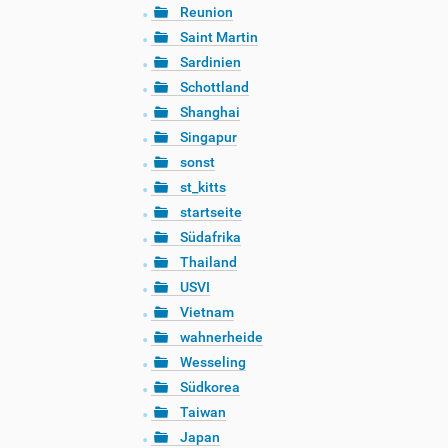
Reunion
Saint Martin
Sardinien
Schottland
Shanghai
Singapur
sonst
st_kitts
startseite
Südafrika
Thailand
USVI
Vietnam
wahnerheide
Wesseling
Südkorea
Taiwan
Japan