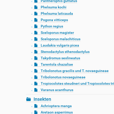
Pantherophis guttatus
Phelsuma kochi
Phelsuma laticauda
Pogona vitticeps
Python regius
Sceloporus magister
Sceloporus malachiticus
Laudakia vulgaris picea
Stenodactylus sthenodactylus
Takydromus sexlineatus
Tarentola chazaliae
Tribolonotus gracilis und T. novaeguineae
Tribolonotus novaeguineae
Tropiocolotes steudneri und Tropiocolotes tr
Varanus acanthurus
Insekten
Achrioptera manga
Aretaon asperrimus