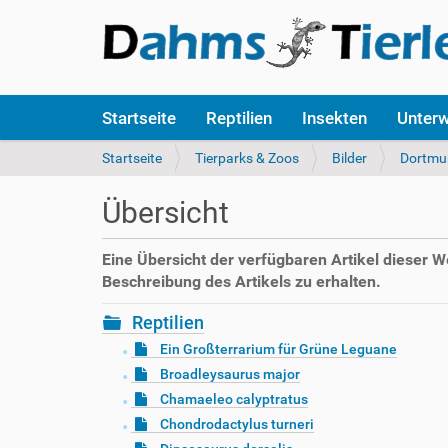
S
Startseite
Reptilien
Insekten
Unter
e
k
S
Startseite
Tierparks & Zoos
Bilder
Dortmu
t
i
i
e
Übersicht
o
s
n
i
e
n
Eine Übersicht der verfügbaren Artikel dieser 
n
d
Beschreibung des Artikels zu erhalten.
h
i
Reptilien
e
Ein Großterrarium für Grüne Leguane
r
Broadleysaurus major
:
Chamaeleo calyptratus
Chondrodactylus turneri