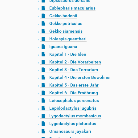
Dipsosaurus dorsalis
Eublepharis macularius
Gekko badenii
Gekko petricolus
Gekko siamensis
Holaspis guentheri
Iguana iguana
Kapitel 1 - Die Idee
Kapitel 2 - Die Vorarbeiten
Kapitel 3 - Das Terrarium
Kapitel 4 - Die ersten Bewohner
Kapitel 5 - Das erste Jahr
Kapitel 6 - Die Ernährung
Leiocephalus personatus
Lepidodactylus lugubris
Lygodactylus mombasicus
Lygodactylus picturatus
Omanosaura jayakari