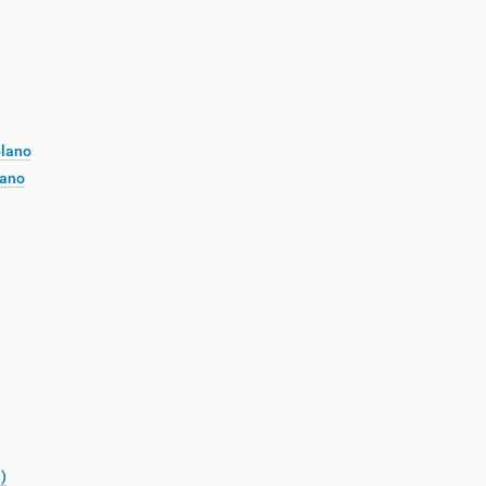
plano
lano
)