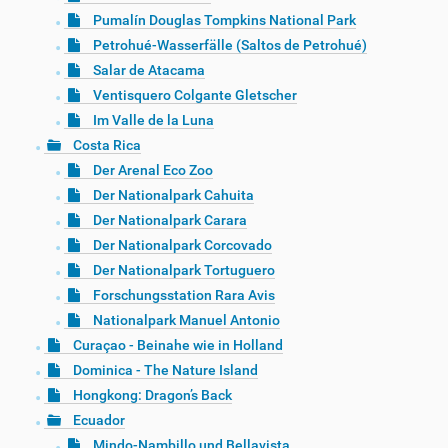
Pumalín Douglas Tompkins National Park
Petrohué-Wasserfälle (Saltos de Petrohué)
Salar de Atacama
Ventisquero Colgante Gletscher
Im Valle de la Luna
Costa Rica
Der Arenal Eco Zoo
Der Nationalpark Cahuita
Der Nationalpark Carara
Der Nationalpark Corcovado
Der Nationalpark Tortuguero
Forschungsstation Rara Avis
Nationalpark Manuel Antonio
Curaçao - Beinahe wie in Holland
Dominica - The Nature Island
Hongkong: Dragon’s Back
Ecuador
Mindo-Nambillo und Bellavista