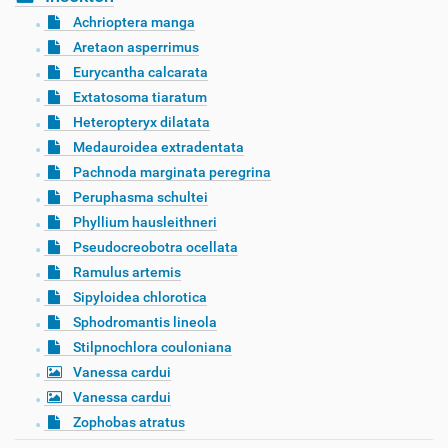
Achrioptera manga
Aretaon asperrimus
Eurycantha calcarata
Extatosoma tiaratum
Heteropteryx dilatata
Medauroidea extradentata
Pachnoda marginata peregrina
Peruphasma schultei
Phyllium hausleithneri
Pseudocreobotra ocellata
Ramulus artemis
Sipyloidea chlorotica
Sphodromantis lineola
Stilpnochlora couloniana
Vanessa cardui
Vanessa cardui
Zophobas atratus