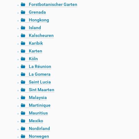
Forstbotanischer Garten
Grenada
Hongkong
Island
Kalscheuren
Karibik
Karten
Köln
La Réunion
La Gomera
Saint Lucia
Sint Maarten
Malaysia
Martinique
Mauritius
Mexiko
Nordirland
Norwegen