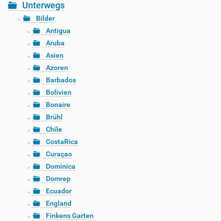
Unterwegs
Bilder
Antigua
Aruba
Asien
Azoren
Barbados
Bolivien
Bonaire
Brühl
Chile
CostaRica
Curaçao
Dominica
Domrep
Ecuador
England
Finkens Garten