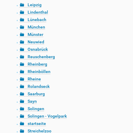
Leipzig
Lindenthal
Lünebach
München
Münster
Neuwied
Osnabrück
Reuschenberg
Rheinberg
Rheinböllen
Rheine
Rolandseck
Saarburg
Sayn
Solingen
Solingen - Vogelpark
startseite
Streichelzoo