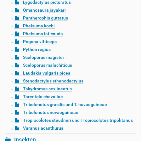
Lygodactylus picturatus
Omanosaura jayakari
Pantherophis guttatus
Phelsuma kochi
Phelsuma laticauda
Pogona vitticeps
Python regius
Sceloporus magister
Sceloporus malachiticus
Laudakia vulgaris picea
Stenodactylus sthenodactylus
Takydromus sexlineatus
Tarentola chazaliae
Tribolonotus gracilis und T. novaeguineae
Tribolonotus novaeguineae
Tropiocolotes steudneri und Tropiocolotes tripolitanus
Varanus acanthurus
Insekten