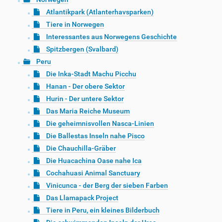
Atlantikpark (Atlanterhavsparken)
Tiere in Norwegen
Interessantes aus Norwegens Geschichte
Spitzbergen (Svalbard)
Peru
Die Inka-Stadt Machu Picchu
Hanan - Der obere Sektor
Hurin - Der untere Sektor
Das Maria Reiche Museum
Die geheimnisvollen Nasca-Linien
Die Ballestas Inseln nahe Pisco
Die Chauchilla-Gräber
Die Huacachina Oase nahe Ica
Cochahuasi Animal Sanctuary
Vinicunca - der Berg der sieben Farben
Das Llamapack Project
Tiere in Peru, ein kleines Bilderbuch