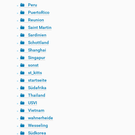
Peru
PuertoRico
Reunion
Saint Martin
Sardinien
Schottland
Shanghai
Singapur
sonst
st_kitts
startseite
Südafrika
Thailand
USVI
Vietnam
wahnerheide
Wesseling
Südkorea