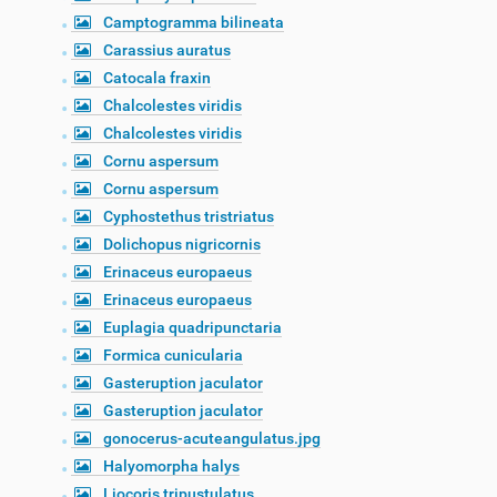
Camptogramma bilineata
Carassius auratus
Catocala fraxin
Chalcolestes viridis
Chalcolestes viridis
Cornu aspersum
Cornu aspersum
Cyphostethus tristriatus
Dolichopus nigricornis
Erinaceus europaeus
Erinaceus europaeus
Euplagia quadripunctaria
Formica cunicularia
Gasteruption jaculator
Gasteruption jaculator
gonocerus-acuteangulatus.jpg
Halyomorpha halys
Liocoris tripustulatus