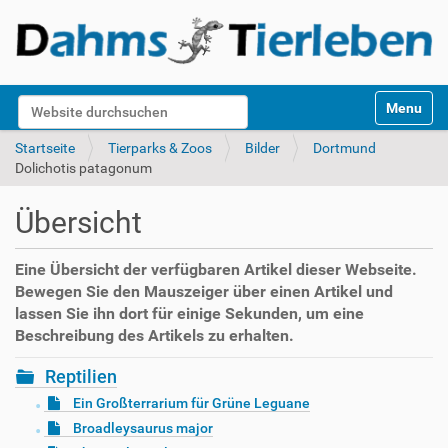
S
Website durchsuchen
Toggle na
e
k
Erweiterte Suche…
Startseite
Tierparks & Zoos
Bilder
Dortmund
t
Dolichotis patagonum
i
o
Übersicht
n
e
n
Eine Übersicht der verfügbaren Artikel dieser Webseite.
Bewegen Sie den Mauszeiger über einen Artikel und
lassen Sie ihn dort für einige Sekunden, um eine
Beschreibung des Artikels zu erhalten.
Reptilien
Ein Großterrarium für Grüne Leguane
Broadleysaurus major