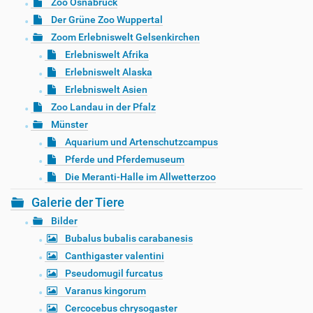
Zoo Osnabrück
Der Grüne Zoo Wuppertal
Zoom Erlebniswelt Gelsenkirchen
Erlebniswelt Afrika
Erlebniswelt Alaska
Erlebniswelt Asien
Zoo Landau in der Pfalz
Münster
Aquarium und Artenschutzcampus
Pferde und Pferdemuseum
Die Meranti-Halle im Allwetterzoo
Galerie der Tiere
Bilder
Bubalus bubalis carabanesis
Canthigaster valentini
Pseudomugil furcatus
Varanus kingorum
Cercocebus chrysogaster