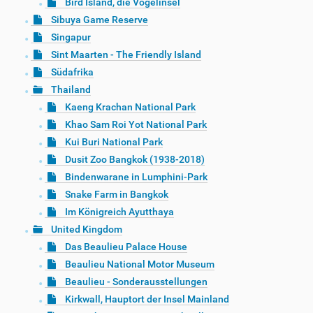
Bird Island, die Vogelinsel
Sibuya Game Reserve
Singapur
Sint Maarten - The Friendly Island
Südafrika
Thailand
Kaeng Krachan National Park
Khao Sam Roi Yot National Park
Kui Buri National Park
Dusit Zoo Bangkok (1938-2018)
Bindenwarane in Lumphini-Park
Snake Farm in Bangkok
Im Königreich Ayutthaya
United Kingdom
Das Beaulieu Palace House
Beaulieu National Motor Museum
Beaulieu - Sonderausstellungen
Kirkwall, Hauptort der Insel Mainland