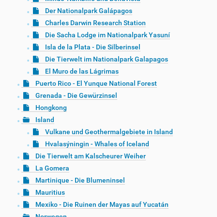
Der Nationalpark Galápagos
Charles Darwin Research Station
Die Sacha Lodge im Nationalpark Yasuní
Isla de la Plata - Die Silberinsel
Die Tierwelt im Nationalpark Galapagos
El Muro de las Lágrimas
Puerto Rico - El Yunque National Forest
Grenada - Die Gewürzinsel
Hongkong
Island
Vulkane und Geothermalgebiete in Island
Hvalasýningin - Whales of Iceland
Die Tierwelt am Kalscheurer Weiher
La Gomera
Martinique - Die Blumeninsel
Mauritius
Mexiko - Die Ruinen der Mayas auf Yucatán
Norwegen