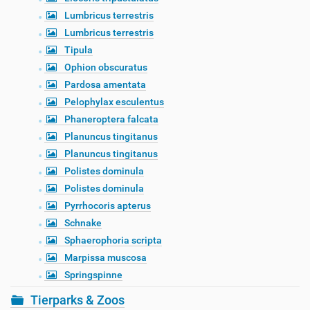
Lumbricus terrestris
Lumbricus terrestris
Tipula
Ophion obscuratus
Pardosa amentata
Pelophylax esculentus
Phaneroptera falcata
Planuncus tingitanus
Planuncus tingitanus
Polistes dominula
Polistes dominula
Pyrrhocoris apterus
Schnake
Sphaerophoria scripta
Marpissa muscosa
Springspinne
Tierparks & Zoos