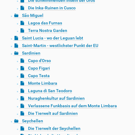
Die schwimmenden Inseln der Uros
Die Inka-Ruinen in Cusco
São Miguel
Lagoa das Furnas
Terra Nostra Garden
Saint Lucia - wo der Leguan lebt
Saint-Martin - westlichster Punkt der EU
Sardinien
Capo d'Orso
Capo Figari
Capo Testa
Monte Limbara
Laguna di San Teodoro
Nuraghenkultur auf Sardinien
Verlassene Funkbasis auf dem Monte Limbara
Die Tierwelt auf Sardinien
Seychellen
Die Tierwelt der Seychellen