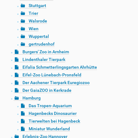
Stuttgart
Trier
Walsrode
Wien
Wuppertal
gertrudenhof
Burgers' Zoo in Arnheim
Lindenthaler Tierpark
Eifalia Schmetterlingsgarten Ahrhütte
Eifel-Zoo Lünebach-Pronsfeld
Der Aachener Tierpark Euregiozoo
Der GaiaZOO in Kerkrade
Hamburg
Das Tropen-Aquarium
Hagenbecks Dinosaurier
Tierwelten bei Hagenbeck
Miniatur Wunderland
Erlebnis-Zoo Hannover