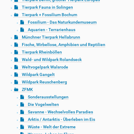
Tierpark Fauna in Solingen
Tierpark + Fossilium Bochum
Fossilium - Das Naturkundemuseum
Aquarien - Terrarienhaus
Münchner Tierpark Hellabrunn
Fische, Wirbellose, Amphibien und Reptilien
Tierpark Rheinböllen
Wald- und Wildpark Rolandseck
Weltvogelpark Walsrode
Wildpark Gangelt
Wildpark Reuschenberg
ZFMK
Sonderausstellungen
Die Vogelwelten
Savanne - Wechselvolles Paradies
Arktis / Antarktis - Überleben im Eis
Wüste - Welt der Extreme