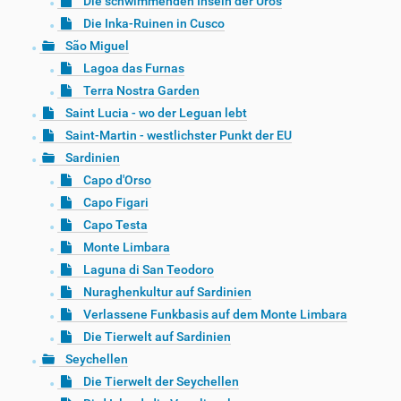
Die schwimmenden Inseln der Uros
Die Inka-Ruinen in Cusco
São Miguel
Lagoa das Furnas
Terra Nostra Garden
Saint Lucia - wo der Leguan lebt
Saint-Martin - westlichster Punkt der EU
Sardinien
Capo d'Orso
Capo Figari
Capo Testa
Monte Limbara
Laguna di San Teodoro
Nuraghenkultur auf Sardinien
Verlassene Funkbasis auf dem Monte Limbara
Die Tierwelt auf Sardinien
Seychellen
Die Tierwelt der Seychellen