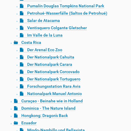
Pumalín Douglas Tompkins National Park
Petrohué-Wasserfälle (Saltos de Petrohué)
Salar de Atacama
Ventisquero Colgante Gletscher
Im Valle de la Luna
Costa Rica
Der Arenal Eco Zoo
Der Nationalpark Cahuita
Der Nationalpark Carara
Der Nationalpark Corcovado
Der Nationalpark Tortuguero
Forschungsstation Rara Avis
Nationalpark Manuel Antonio
Curaçao - Beinahe wie in Holland
Dominica - The Nature Island
Hongkong: Dragon’s Back
Ecuador
Mindo-Nambillo und Bellavista