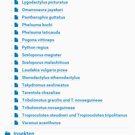
Lygodactylus picturatus
Omanosaura jayakari
Pantherophis guttatus
Phelsuma kochi
Phelsuma laticauda
Pogona vitticeps
Python regius
Sceloporus magister
Sceloporus malachiticus
Laudakia vulgaris picea
Stenodactylus sthenodactylus
Takydromus sexlineatus
Tarentola chazaliae
Tribolonotus gracilis und T. novaeguineae
Tribolonotus novaeguineae
Tropiocolotes steudneri und Tropiocolotes tripolitanus
Varanus acanthurus
Insekten