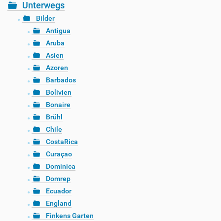
Unterwegs
Bilder
Antigua
Aruba
Asien
Azoren
Barbados
Bolivien
Bonaire
Brühl
Chile
CostaRica
Curaçao
Dominica
Domrep
Ecuador
England
Finkens Garten