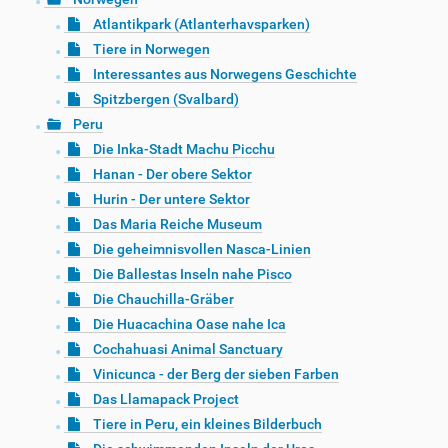
Atlantikpark (Atlanterhavsparken)
Tiere in Norwegen
Interessantes aus Norwegens Geschichte
Spitzbergen (Svalbard)
Peru
Die Inka-Stadt Machu Picchu
Hanan - Der obere Sektor
Hurin - Der untere Sektor
Das Maria Reiche Museum
Die geheimnisvollen Nasca-Linien
Die Ballestas Inseln nahe Pisco
Die Chauchilla-Gräber
Die Huacachina Oase nahe Ica
Cochahuasi Animal Sanctuary
Vinicunca - der Berg der sieben Farben
Das Llamapack Project
Tiere in Peru, ein kleines Bilderbuch