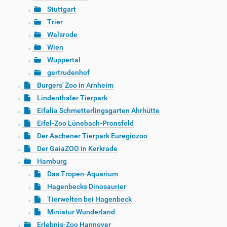
Stuttgart
Trier
Walsrode
Wien
Wuppertal
gertrudenhof
Burgers' Zoo in Arnheim
Lindenthaler Tierpark
Eifalia Schmetterlingsgarten Ahrhütte
Eifel-Zoo Lünebach-Pronsfeld
Der Aachener Tierpark Euregiozoo
Der GaiaZOO in Kerkrade
Hamburg
Das Tropen-Aquarium
Hagenbecks Dinosaurier
Tierwelten bei Hagenbeck
Miniatur Wunderland
Erlebnis-Zoo Hannover