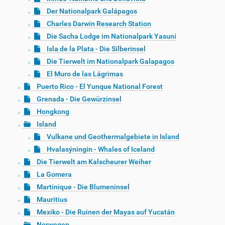
Der Nationalpark Galápagos
Charles Darwin Research Station
Die Sacha Lodge im Nationalpark Yasuní
Isla de la Plata - Die Silberinsel
Die Tierwelt im Nationalpark Galapagos
El Muro de las Lágrimas
Puerto Rico - El Yunque National Forest
Grenada - Die Gewürzinsel
Hongkong
Island
Vulkane und Geothermalgebiete in Island
Hvalasýningin - Whales of Iceland
Die Tierwelt am Kalscheurer Weiher
La Gomera
Martinique - Die Blumeninsel
Mauritius
Mexiko - Die Ruinen der Mayas auf Yucatán
Norwegen