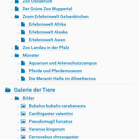
Zoo Osnabrück
Der Grüne Zoo Wuppertal
Zoom Erlebniswelt Gelsenkirchen
Erlebniswelt Afrika
Erlebniswelt Alaska
Erlebniswelt Asien
Zoo Landau in der Pfalz
Münster
Aquarium und Artenschutzcampus
Pferde und Pferdemuseum
Die Meranti-Halle im Allwetterzoo
Galerie der Tiere
Bilder
Bubalus bubalis carabanesis
Canthigaster valentini
Pseudomugil furcatus
Varanus kingorum
Cercocebus chrysogaster