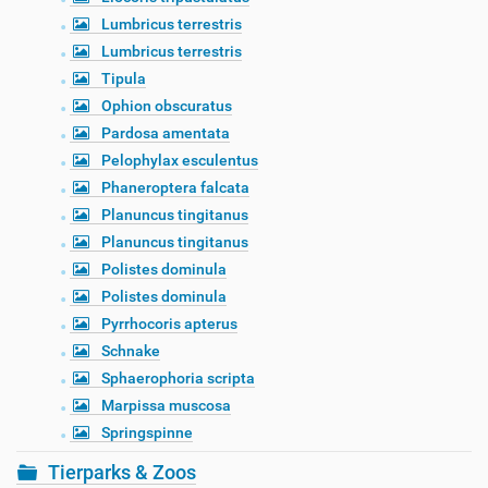
Lumbricus terrestris
Lumbricus terrestris
Tipula
Ophion obscuratus
Pardosa amentata
Pelophylax esculentus
Phaneroptera falcata
Planuncus tingitanus
Planuncus tingitanus
Polistes dominula
Polistes dominula
Pyrrhocoris apterus
Schnake
Sphaerophoria scripta
Marpissa muscosa
Springspinne
Tierparks & Zoos