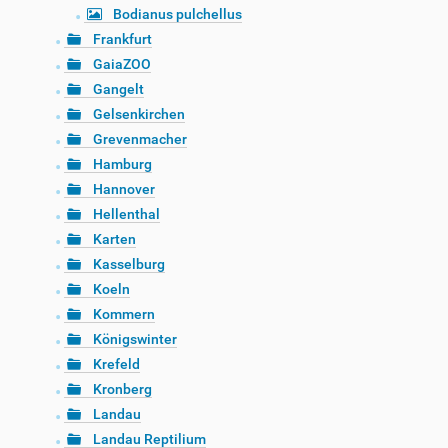
Bodianus pulchellus
Frankfurt
GaiaZOO
Gangelt
Gelsenkirchen
Grevenmacher
Hamburg
Hannover
Hellenthal
Karten
Kasselburg
Koeln
Kommern
Königswinter
Krefeld
Kronberg
Landau
Landau Reptilium