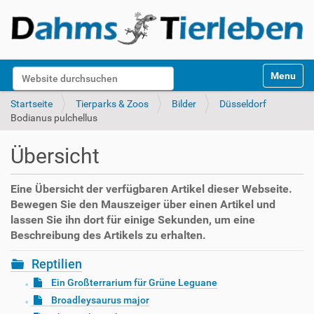
S
Website durchsuchen
Toggle na
e
k
Erweiterte Suche…
Startseite
Tierparks & Zoos
Bilder
Düsseldorf
t
Bodianus pulchellus
i
o
Übersicht
n
e
n
Eine Übersicht der verfügbaren Artikel dieser Webseite.
Bewegen Sie den Mauszeiger über einen Artikel und
lassen Sie ihn dort für einige Sekunden, um eine
Beschreibung des Artikels zu erhalten.
Reptilien
Ein Großterrarium für Grüne Leguane
Broadleysaurus major