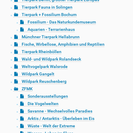
Tierpark Fauna in Solingen
Tierpark + Fossilium Bochum
Fossilium - Das Naturkundemuseum
Aquarien - Terrarienhaus
Münchner Tierpark Hellabrunn
Fische, Wirbellose, Amphibien und Reptilien
Tierpark Rheinböllen
Wald- und Wildpark Rolandseck
Weltvogelpark Walsrode
Wildpark Gangelt
Wildpark Reuschenberg
ZFMK
Sonderausstellungen
Die Vogelwelten
Savanne - Wechselvolles Paradies
Arktis / Antarktis - Überleben im Eis
Wüste - Welt der Extreme