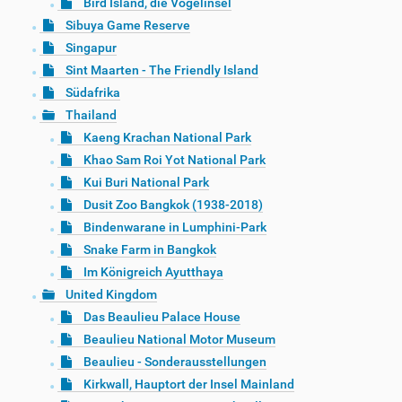
Bird Island, die Vogelinsel
Sibuya Game Reserve
Singapur
Sint Maarten - The Friendly Island
Südafrika
Thailand
Kaeng Krachan National Park
Khao Sam Roi Yot National Park
Kui Buri National Park
Dusit Zoo Bangkok (1938-2018)
Bindenwarane in Lumphini-Park
Snake Farm in Bangkok
Im Königreich Ayutthaya
United Kingdom
Das Beaulieu Palace House
Beaulieu National Motor Museum
Beaulieu - Sonderausstellungen
Kirkwall, Hauptort der Insel Mainland