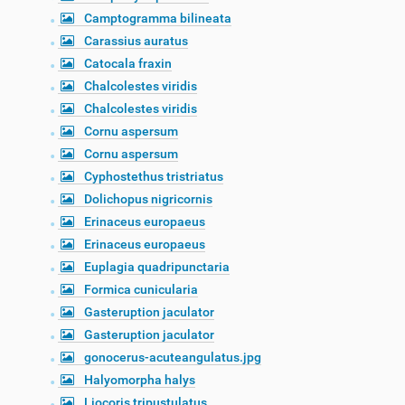
Camptogramma bilineata
Carassius auratus
Catocala fraxin
Chalcolestes viridis
Chalcolestes viridis
Cornu aspersum
Cornu aspersum
Cyphostethus tristriatus
Dolichopus nigricornis
Erinaceus europaeus
Erinaceus europaeus
Euplagia quadripunctaria
Formica cunicularia
Gasteruption jaculator
Gasteruption jaculator
gonocerus-acuteangulatus.jpg
Halyomorpha halys
Liocoris tripustulatus