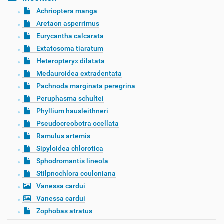
Achrioptera manga
Aretaon asperrimus
Eurycantha calcarata
Extatosoma tiaratum
Heteropteryx dilatata
Medauroidea extradentata
Pachnoda marginata peregrina
Peruphasma schultei
Phyllium hausleithneri
Pseudocreobotra ocellata
Ramulus artemis
Sipyloidea chlorotica
Sphodromantis lineola
Stilpnochlora couloniana
Vanessa cardui
Vanessa cardui
Zophobas atratus