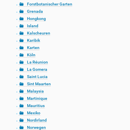
Forstbotanischer Garten
Grenada
Hongkong
Island
Kalscheuren
Karibik
Karten
Köln
La Réunion
La Gomera
Saint Lucia
Sint Maarten
Malaysia
Martinique
Mauritius
Mexiko
Nordirland
Norwegen