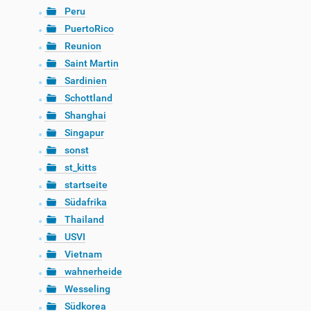
Peru
PuertoRico
Reunion
Saint Martin
Sardinien
Schottland
Shanghai
Singapur
sonst
st_kitts
startseite
Südafrika
Thailand
USVI
Vietnam
wahnerheide
Wesseling
Südkorea