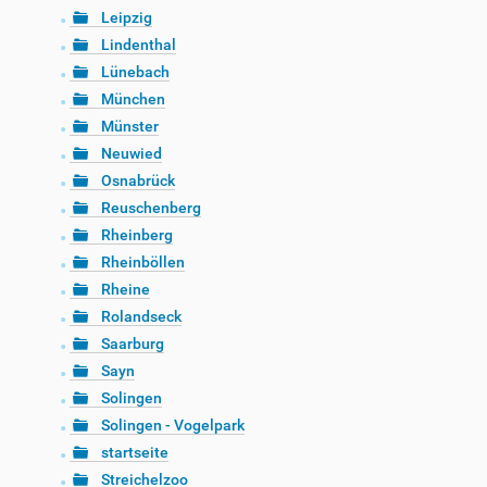
Leipzig
Lindenthal
Lünebach
München
Münster
Neuwied
Osnabrück
Reuschenberg
Rheinberg
Rheinböllen
Rheine
Rolandseck
Saarburg
Sayn
Solingen
Solingen - Vogelpark
startseite
Streichelzoo