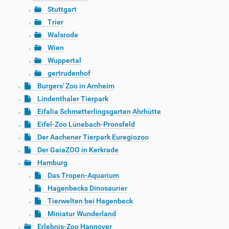
Stuttgart
Trier
Walsrode
Wien
Wuppertal
gertrudenhof
Burgers' Zoo in Arnheim
Lindenthaler Tierpark
Eifalia Schmetterlingsgarten Ahrhütte
Eifel-Zoo Lünebach-Pronsfeld
Der Aachener Tierpark Euregiozoo
Der GaiaZOO in Kerkrade
Hamburg
Das Tropen-Aquarium
Hagenbecks Dinosaurier
Tierwelten bei Hagenbeck
Miniatur Wunderland
Erlebnis-Zoo Hannover