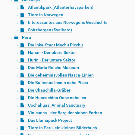
Atlantikpark (Atlanterhavsparken)
Tiere in Norwegen
Interessantes aus Norwegens Geschichte
Spitzbergen (Svalbard)
Peru
Die Inka-Stadt Machu Picchu
Hanan - Der obere Sektor
Hurin - Der untere Sektor
Das Maria Reiche Museum
Die geheimnisvollen Nasca-Linien
Die Ballestas Inseln nahe Pisco
Die Chauchilla-Gräber
Die Huacachina Oase nahe Ica
Cochahuasi Animal Sanctuary
Vinicunca - der Berg der sieben Farben
Das Llamapack Project
Tiere in Peru, ein kleines Bilderbuch