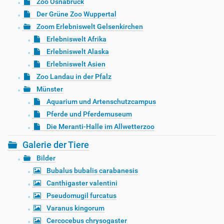
Zoo Osnabrück
Der Grüne Zoo Wuppertal
Zoom Erlebniswelt Gelsenkirchen
Erlebniswelt Afrika
Erlebniswelt Alaska
Erlebniswelt Asien
Zoo Landau in der Pfalz
Münster
Aquarium und Artenschutzcampus
Pferde und Pferdemuseum
Die Meranti-Halle im Allwetterzoo
Galerie der Tiere
Bilder
Bubalus bubalis carabanesis
Canthigaster valentini
Pseudomugil furcatus
Varanus kingorum
Cercocebus chrysogaster