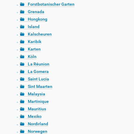
Forstbotanischer Garten
Grenada
Hongkong
Island
Kalscheuren
Karibik
Karten
Köln
La Réunion
La Gomera
Saint Lucia
Sint Maarten
Malaysia
Martinique
Mauritius
Mexiko
Nordirland
Norwegen