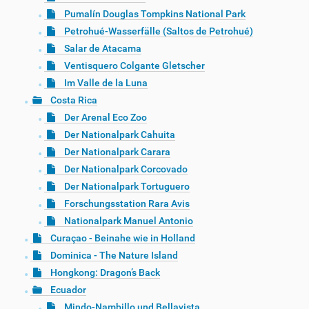
Pumalín Douglas Tompkins National Park
Petrohué-Wasserfälle (Saltos de Petrohué)
Salar de Atacama
Ventisquero Colgante Gletscher
Im Valle de la Luna
Costa Rica
Der Arenal Eco Zoo
Der Nationalpark Cahuita
Der Nationalpark Carara
Der Nationalpark Corcovado
Der Nationalpark Tortuguero
Forschungsstation Rara Avis
Nationalpark Manuel Antonio
Curaçao - Beinahe wie in Holland
Dominica - The Nature Island
Hongkong: Dragon’s Back
Ecuador
Mindo-Nambillo und Bellavista