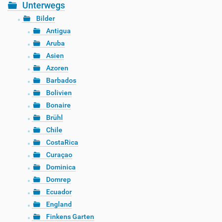
Unterwegs
Bilder
Antigua
Aruba
Asien
Azoren
Barbados
Bolivien
Bonaire
Brühl
Chile
CostaRica
Curaçao
Dominica
Domrep
Ecuador
England
Finkens Garten