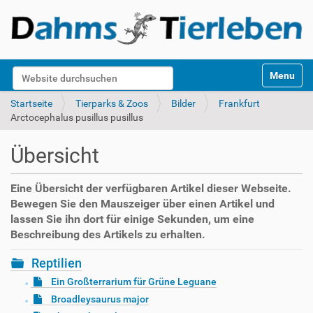
S
Website durchsuchen
Toggle na
e
k
Erweiterte Suche…
Startseite
Tierparks & Zoos
Bilder
Frankfurt
t
Arctocephalus pusillus pusillus
i
o
Übersicht
n
e
n
Eine Übersicht der verfügbaren Artikel dieser Webseite.
Bewegen Sie den Mauszeiger über einen Artikel und
lassen Sie ihn dort für einige Sekunden, um eine
Beschreibung des Artikels zu erhalten.
Reptilien
Ein Großterrarium für Grüne Leguane
Broadleysaurus major