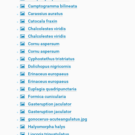
Camptogramma bilineata
Carassius auratus
Catocala fraxin
Chalcolestes viridis
Chalcolestes viridis
Cornu aspersum
Cornu aspersum
Cyphostethus tristriatus
Dolichopus nigricornis
Erinaceus europaeus
Erinaceus europaeus
Euplagia quadripunctaria
Formica cunicularia
Gasteruption jaculator
Gasteruption jaculator
gonocerus-acuteangulatus.jpg
Halyomorpha halys
Liocoris tripustulatus