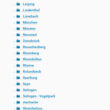
Leipzig
Lindenthal
Lünebach
München
Münster
Neuwied
Osnabrück
Reuschenberg
Rheinberg
Rheinböllen
Rheine
Rolandseck
Saarburg
Sayn
Solingen
Solingen - Vogelpark
startseite
Streichelzoo