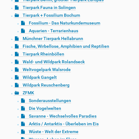
Tierpark Fauna in Solingen
Tierpark + Fossilium Bochum
Fossilium - Das Naturkundemuseum
Aquarien - Terrarienhaus
Münchner Tierpark Hellabrunn
Fische, Wirbellose, Amphibien und Reptilien
Tierpark Rheinböllen
Wald- und Wildpark Rolandseck
Weltvogelpark Walsrode
Wildpark Gangelt
Wildpark Reuschenberg
ZFMK
Sonderausstellungen
Die Vogelwelten
Savanne - Wechselvolles Paradies
Arktis / Antarktis - Überleben im Eis
Wüste - Welt der Extreme