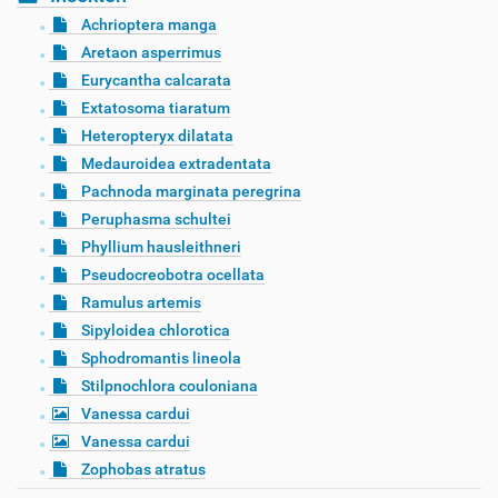
Achrioptera manga
Aretaon asperrimus
Eurycantha calcarata
Extatosoma tiaratum
Heteropteryx dilatata
Medauroidea extradentata
Pachnoda marginata peregrina
Peruphasma schultei
Phyllium hausleithneri
Pseudocreobotra ocellata
Ramulus artemis
Sipyloidea chlorotica
Sphodromantis lineola
Stilpnochlora couloniana
Vanessa cardui
Vanessa cardui
Zophobas atratus