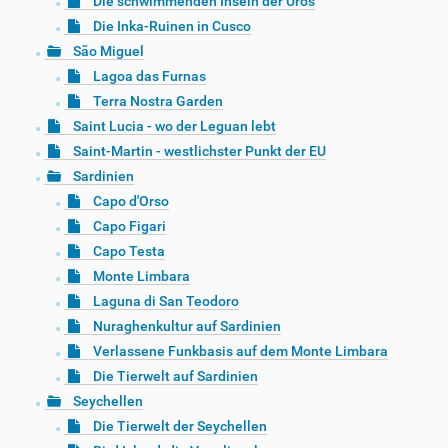
Die schwimmenden Inseln der Uros
Die Inka-Ruinen in Cusco
São Miguel
Lagoa das Furnas
Terra Nostra Garden
Saint Lucia - wo der Leguan lebt
Saint-Martin - westlichster Punkt der EU
Sardinien
Capo d'Orso
Capo Figari
Capo Testa
Monte Limbara
Laguna di San Teodoro
Nuraghenkultur auf Sardinien
Verlassene Funkbasis auf dem Monte Limbara
Die Tierwelt auf Sardinien
Seychellen
Die Tierwelt der Seychellen