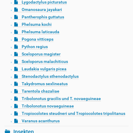
Lygodactylus picturatus
Omanosaura jayakari
Pantherophis guttatus
Phelsuma kochi
Phelsuma laticauda
Pogona vitticeps
Python regius
Sceloporus magister
Sceloporus malachiticus
Laudakia vulgaris picea
Stenodactylus sthenodactylus
Takydromus sexlineatus
Tarentola chazaliae
Tribolonotus gracilis und T. novaeguineae
Tribolonotus novaeguineae
Tropiocolotes steudneri und Tropiocolotes tripolitanus
Varanus acanthurus
Insekten