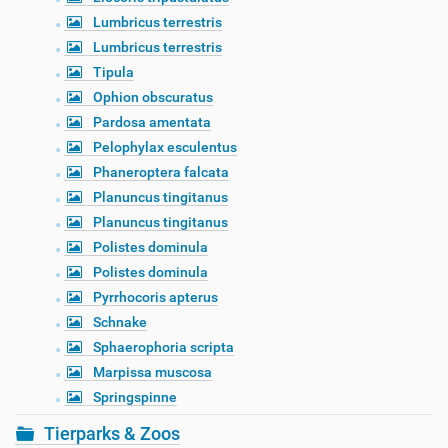
Lumbricus terrestris
Lumbricus terrestris
Tipula
Ophion obscuratus
Pardosa amentata
Pelophylax esculentus
Phaneroptera falcata
Planuncus tingitanus
Planuncus tingitanus
Polistes dominula
Polistes dominula
Pyrrhocoris apterus
Schnake
Sphaerophoria scripta
Marpissa muscosa
Springspinne
Tierparks & Zoos