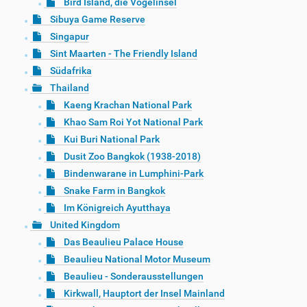
Bird Island, die Vogelinsel
Sibuya Game Reserve
Singapur
Sint Maarten - The Friendly Island
Südafrika
Thailand
Kaeng Krachan National Park
Khao Sam Roi Yot National Park
Kui Buri National Park
Dusit Zoo Bangkok (1938-2018)
Bindenwarane in Lumphini-Park
Snake Farm in Bangkok
Im Königreich Ayutthaya
United Kingdom
Das Beaulieu Palace House
Beaulieu National Motor Museum
Beaulieu - Sonderausstellungen
Kirkwall, Hauptort der Insel Mainland