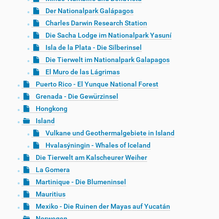
Der Nationalpark Galápagos
Charles Darwin Research Station
Die Sacha Lodge im Nationalpark Yasuní
Isla de la Plata - Die Silberinsel
Die Tierwelt im Nationalpark Galapagos
El Muro de las Lágrimas
Puerto Rico - El Yunque National Forest
Grenada - Die Gewürzinsel
Hongkong
Island
Vulkane und Geothermalgebiete in Island
Hvalasýningin - Whales of Iceland
Die Tierwelt am Kalscheurer Weiher
La Gomera
Martinique - Die Blumeninsel
Mauritius
Mexiko - Die Ruinen der Mayas auf Yucatán
Norwegen