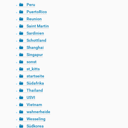
Peru
PuertoRico
Reunion
Saint Martin
Sardinien
Schottland
Shanghai
Singapur
sonst
st_kitts
startseite
Südafrika
Thailand
USVI
Vietnam
wahnerheide
Wesseling
Südkorea