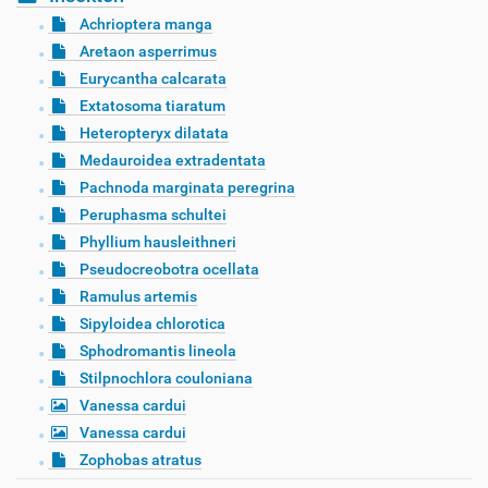
Achrioptera manga
Aretaon asperrimus
Eurycantha calcarata
Extatosoma tiaratum
Heteropteryx dilatata
Medauroidea extradentata
Pachnoda marginata peregrina
Peruphasma schultei
Phyllium hausleithneri
Pseudocreobotra ocellata
Ramulus artemis
Sipyloidea chlorotica
Sphodromantis lineola
Stilpnochlora couloniana
Vanessa cardui
Vanessa cardui
Zophobas atratus