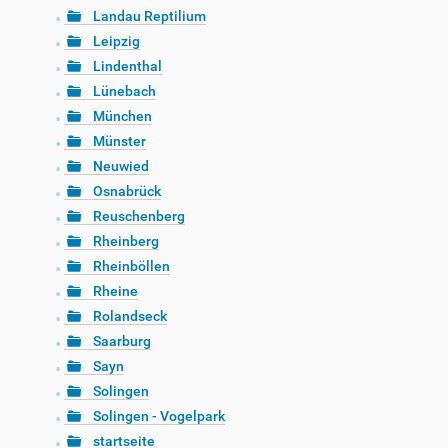
Landau Reptilium
Leipzig
Lindenthal
Lünebach
München
Münster
Neuwied
Osnabrück
Reuschenberg
Rheinberg
Rheinböllen
Rheine
Rolandseck
Saarburg
Sayn
Solingen
Solingen - Vogelpark
startseite