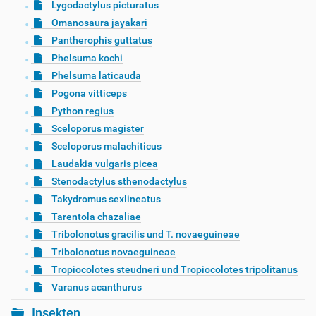
Lygodactylus picturatus
Omanosaura jayakari
Pantherophis guttatus
Phelsuma kochi
Phelsuma laticauda
Pogona vitticeps
Python regius
Sceloporus magister
Sceloporus malachiticus
Laudakia vulgaris picea
Stenodactylus sthenodactylus
Takydromus sexlineatus
Tarentola chazaliae
Tribolonotus gracilis und T. novaeguineae
Tribolonotus novaeguineae
Tropiocolotes steudneri und Tropiocolotes tripolitanus
Varanus acanthurus
Insekten