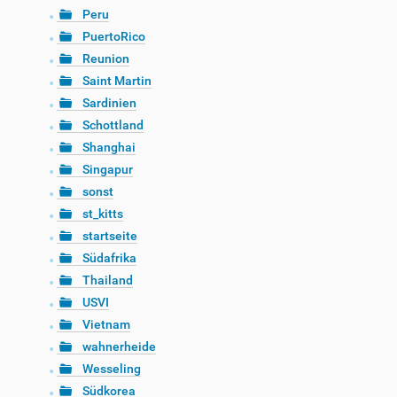
Peru
PuertoRico
Reunion
Saint Martin
Sardinien
Schottland
Shanghai
Singapur
sonst
st_kitts
startseite
Südafrika
Thailand
USVI
Vietnam
wahnerheide
Wesseling
Südkorea