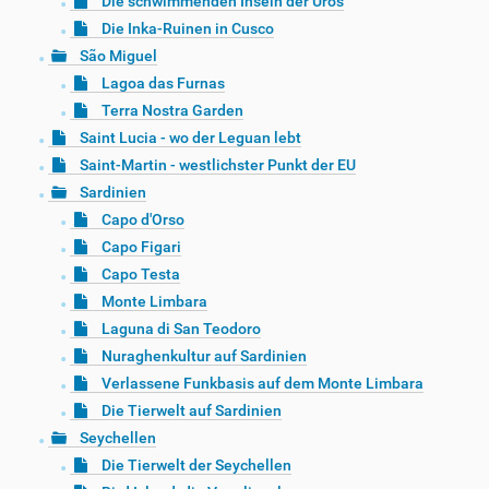
Die schwimmenden Inseln der Uros
Die Inka-Ruinen in Cusco
São Miguel
Lagoa das Furnas
Terra Nostra Garden
Saint Lucia - wo der Leguan lebt
Saint-Martin - westlichster Punkt der EU
Sardinien
Capo d'Orso
Capo Figari
Capo Testa
Monte Limbara
Laguna di San Teodoro
Nuraghenkultur auf Sardinien
Verlassene Funkbasis auf dem Monte Limbara
Die Tierwelt auf Sardinien
Seychellen
Die Tierwelt der Seychellen