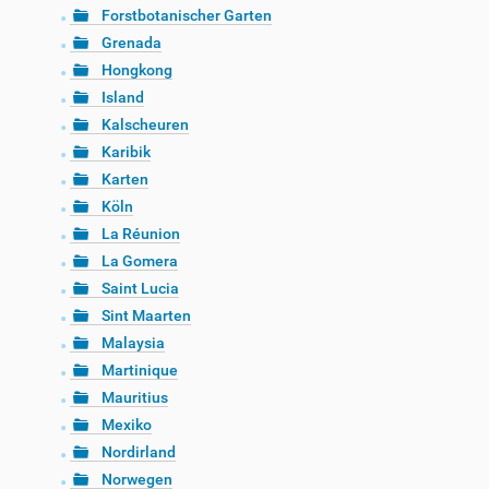
Forstbotanischer Garten
Grenada
Hongkong
Island
Kalscheuren
Karibik
Karten
Köln
La Réunion
La Gomera
Saint Lucia
Sint Maarten
Malaysia
Martinique
Mauritius
Mexiko
Nordirland
Norwegen