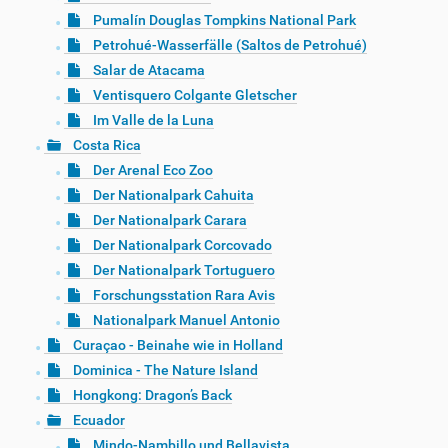
Pumalín Douglas Tompkins National Park
Petrohué-Wasserfälle (Saltos de Petrohué)
Salar de Atacama
Ventisquero Colgante Gletscher
Im Valle de la Luna
Costa Rica
Der Arenal Eco Zoo
Der Nationalpark Cahuita
Der Nationalpark Carara
Der Nationalpark Corcovado
Der Nationalpark Tortuguero
Forschungsstation Rara Avis
Nationalpark Manuel Antonio
Curaçao - Beinahe wie in Holland
Dominica - The Nature Island
Hongkong: Dragon’s Back
Ecuador
Mindo-Nambillo und Bellavista