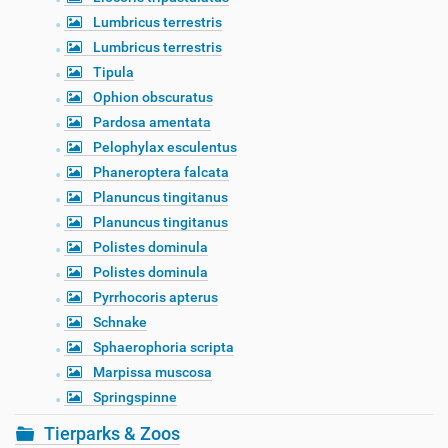
Lumbricus terrestris
Lumbricus terrestris
Tipula
Ophion obscuratus
Pardosa amentata
Pelophylax esculentus
Phaneroptera falcata
Planuncus tingitanus
Planuncus tingitanus
Polistes dominula
Polistes dominula
Pyrrhocoris apterus
Schnake
Sphaerophoria scripta
Marpissa muscosa
Springspinne
Tierparks & Zoos