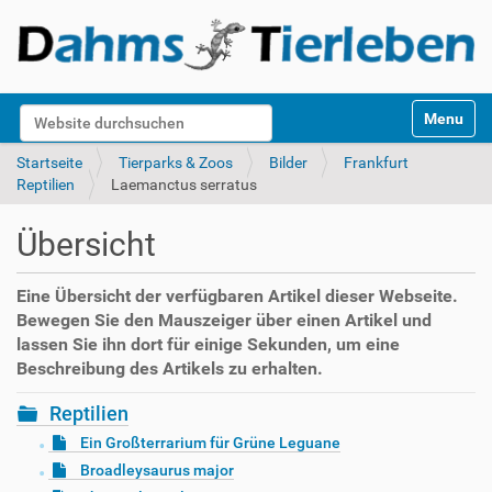
S
Website durchsuchen
Toggle na
e
k
Erweiterte Suche…
Startseite
Tierparks & Zoos
Bilder
Frankfurt
t
Reptilien
Laemanctus serratus
i
o
Übersicht
n
e
n
Eine Übersicht der verfügbaren Artikel dieser Webseite.
Bewegen Sie den Mauszeiger über einen Artikel und
lassen Sie ihn dort für einige Sekunden, um eine
Beschreibung des Artikels zu erhalten.
Reptilien
Ein Großterrarium für Grüne Leguane
Broadleysaurus major