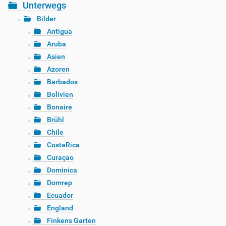
Unterwegs
Bilder
Antigua
Aruba
Asien
Azoren
Barbados
Bolivien
Bonaire
Brühl
Chile
CostaRica
Curaçao
Dominica
Domrep
Ecuador
England
Finkens Garten