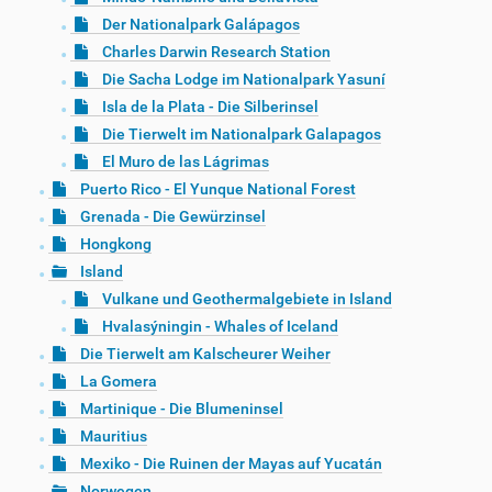
Der Nationalpark Galápagos
Charles Darwin Research Station
Die Sacha Lodge im Nationalpark Yasuní
Isla de la Plata - Die Silberinsel
Die Tierwelt im Nationalpark Galapagos
El Muro de las Lágrimas
Puerto Rico - El Yunque National Forest
Grenada - Die Gewürzinsel
Hongkong
Island
Vulkane und Geothermalgebiete in Island
Hvalasýningin - Whales of Iceland
Die Tierwelt am Kalscheurer Weiher
La Gomera
Martinique - Die Blumeninsel
Mauritius
Mexiko - Die Ruinen der Mayas auf Yucatán
Norwegen