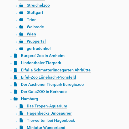
Streichelzoo
Stuttgart
Trier
Walsrode
Wien
Wuppertal
gertrudenhof
Burgers' Zoo in Arnheim
Lindenthaler Tierpark
Eifalia Schmetterlingsgarten Ahrhütte
Eifel-Zoo Lünebach-Pronsfeld
Der Aachener Tierpark Euregiozoo
Der GaiaZOO in Kerkrade
Hamburg
Das Tropen-Aquarium
Hagenbecks Dinosaurier
Tierwelten bei Hagenbeck
Miniatur Wunderland