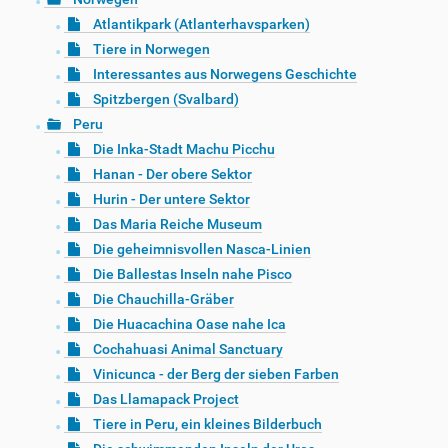
Atlantikpark (Atlanterhavsparken)
Tiere in Norwegen
Interessantes aus Norwegens Geschichte
Spitzbergen (Svalbard)
Peru
Die Inka-Stadt Machu Picchu
Hanan - Der obere Sektor
Hurin - Der untere Sektor
Das Maria Reiche Museum
Die geheimnisvollen Nasca-Linien
Die Ballestas Inseln nahe Pisco
Die Chauchilla-Gräber
Die Huacachina Oase nahe Ica
Cochahuasi Animal Sanctuary
Vinicunca - der Berg der sieben Farben
Das Llamapack Project
Tiere in Peru, ein kleines Bilderbuch