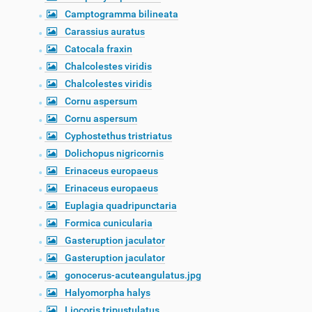
Camptogramma bilineata
Carassius auratus
Catocala fraxin
Chalcolestes viridis
Chalcolestes viridis
Cornu aspersum
Cornu aspersum
Cyphostethus tristriatus
Dolichopus nigricornis
Erinaceus europaeus
Erinaceus europaeus
Euplagia quadripunctaria
Formica cunicularia
Gasteruption jaculator
Gasteruption jaculator
gonocerus-acuteangulatus.jpg
Halyomorpha halys
Liocoris tripustulatus