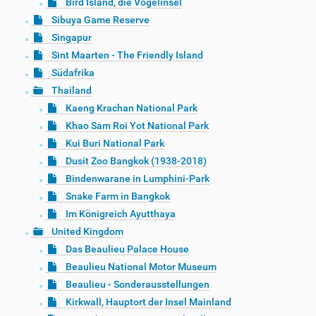
Bird Island, die Vogelinsel
Sibuya Game Reserve
Singapur
Sint Maarten - The Friendly Island
Südafrika
Thailand
Kaeng Krachan National Park
Khao Sam Roi Yot National Park
Kui Buri National Park
Dusit Zoo Bangkok (1938-2018)
Bindenwarane in Lumphini-Park
Snake Farm in Bangkok
Im Königreich Ayutthaya
United Kingdom
Das Beaulieu Palace House
Beaulieu National Motor Museum
Beaulieu - Sonderausstellungen
Kirkwall, Hauptort der Insel Mainland