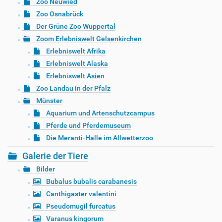
Zoo Neuwied
Zoo Osnabrück
Der Grüne Zoo Wuppertal
Zoom Erlebniswelt Gelsenkirchen
Erlebniswelt Afrika
Erlebniswelt Alaska
Erlebniswelt Asien
Zoo Landau in der Pfalz
Münster
Aquarium und Artenschutzcampus
Pferde und Pferdemuseum
Die Meranti-Halle im Allwetterzoo
Galerie der Tiere
Bilder
Bubalus bubalis carabanesis
Canthigaster valentini
Pseudomugil furcatus
Varanus kingorum