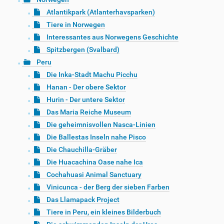
Atlantikpark (Atlanterhavsparken)
Tiere in Norwegen
Interessantes aus Norwegens Geschichte
Spitzbergen (Svalbard)
Peru
Die Inka-Stadt Machu Picchu
Hanan - Der obere Sektor
Hurin - Der untere Sektor
Das Maria Reiche Museum
Die geheimnisvollen Nasca-Linien
Die Ballestas Inseln nahe Pisco
Die Chauchilla-Gräber
Die Huacachina Oase nahe Ica
Cochahuasi Animal Sanctuary
Vinicunca - der Berg der sieben Farben
Das Llamapack Project
Tiere in Peru, ein kleines Bilderbuch