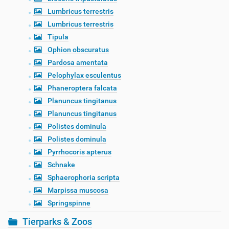
Lumbricus terrestris
Lumbricus terrestris
Tipula
Ophion obscuratus
Pardosa amentata
Pelophylax esculentus
Phaneroptera falcata
Planuncus tingitanus
Planuncus tingitanus
Polistes dominula
Polistes dominula
Pyrrhocoris apterus
Schnake
Sphaerophoria scripta
Marpissa muscosa
Springspinne
Tierparks & Zoos