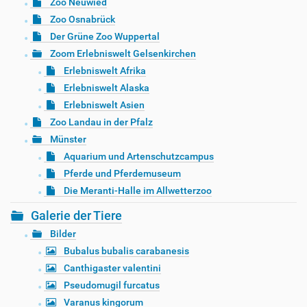
Zoo Neuwied
Zoo Osnabrück
Der Grüne Zoo Wuppertal
Zoom Erlebniswelt Gelsenkirchen
Erlebniswelt Afrika
Erlebniswelt Alaska
Erlebniswelt Asien
Zoo Landau in der Pfalz
Münster
Aquarium und Artenschutzcampus
Pferde und Pferdemuseum
Die Meranti-Halle im Allwetterzoo
Galerie der Tiere
Bilder
Bubalus bubalis carabanesis
Canthigaster valentini
Pseudomugil furcatus
Varanus kingorum