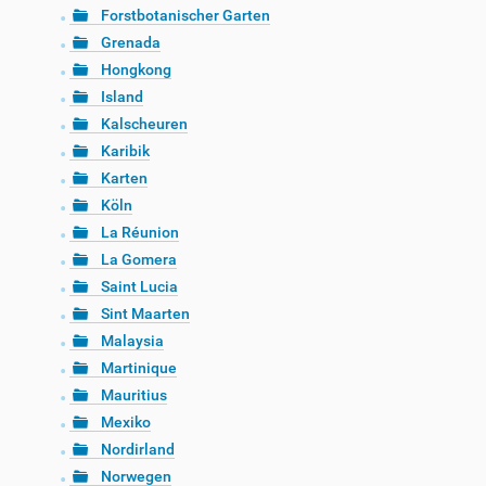
Forstbotanischer Garten
Grenada
Hongkong
Island
Kalscheuren
Karibik
Karten
Köln
La Réunion
La Gomera
Saint Lucia
Sint Maarten
Malaysia
Martinique
Mauritius
Mexiko
Nordirland
Norwegen