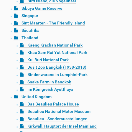
Bird Island, die Vogelinsel
Sibuya Game Reserve
Singapur
Sint Maarten - The Friendly Island
Südafrika
Thailand
Kaeng Krachan National Park
Khao Sam Roi Yot National Park
Kui Buri National Park
Dusit Zoo Bangkok (1938-2018)
Bindenwarane in Lumphini-Park
Snake Farm in Bangkok
Im Königreich Ayutthaya
United Kingdom
Das Beaulieu Palace House
Beaulieu National Motor Museum
Beaulieu - Sonderausstellungen
Kirkwall, Hauptort der Insel Mainland