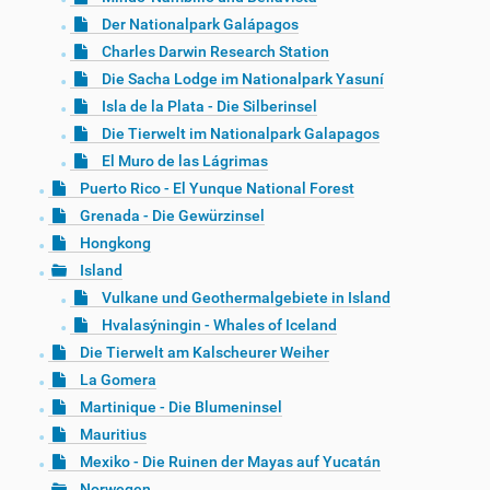
Der Nationalpark Galápagos
Charles Darwin Research Station
Die Sacha Lodge im Nationalpark Yasuní
Isla de la Plata - Die Silberinsel
Die Tierwelt im Nationalpark Galapagos
El Muro de las Lágrimas
Puerto Rico - El Yunque National Forest
Grenada - Die Gewürzinsel
Hongkong
Island
Vulkane und Geothermalgebiete in Island
Hvalasýningin - Whales of Iceland
Die Tierwelt am Kalscheurer Weiher
La Gomera
Martinique - Die Blumeninsel
Mauritius
Mexiko - Die Ruinen der Mayas auf Yucatán
Norwegen