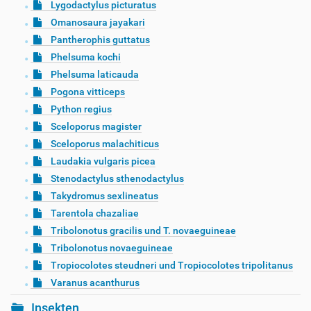
Lygodactylus picturatus
Omanosaura jayakari
Pantherophis guttatus
Phelsuma kochi
Phelsuma laticauda
Pogona vitticeps
Python regius
Sceloporus magister
Sceloporus malachiticus
Laudakia vulgaris picea
Stenodactylus sthenodactylus
Takydromus sexlineatus
Tarentola chazaliae
Tribolonotus gracilis und T. novaeguineae
Tribolonotus novaeguineae
Tropiocolotes steudneri und Tropiocolotes tripolitanus
Varanus acanthurus
Insekten