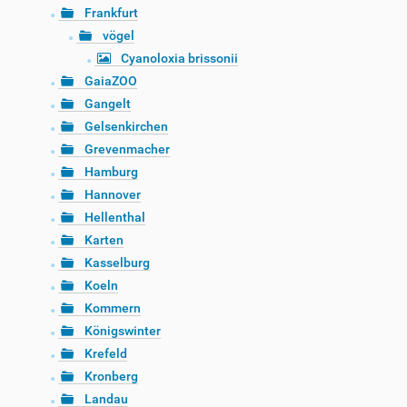
Frankfurt
vögel
Cyanoloxia brissonii
GaiaZOO
Gangelt
Gelsenkirchen
Grevenmacher
Hamburg
Hannover
Hellenthal
Karten
Kasselburg
Koeln
Kommern
Königswinter
Krefeld
Kronberg
Landau