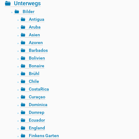
Unterwegs
Bilder
Antigua
Aruba
Asien
Azoren
Barbados
Bolivien
Bonaire
Brühl
Chile
CostaRica
Curaçao
Dominica
Domrep
Ecuador
England
Finkens Garten