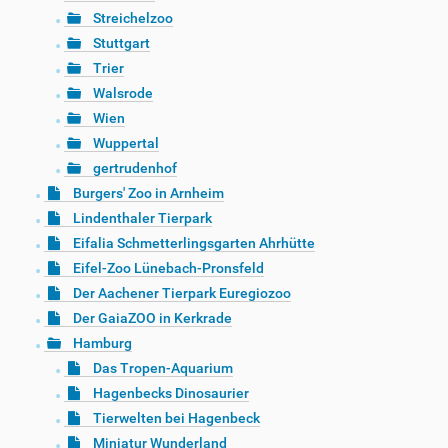
Streichelzoo
Stuttgart
Trier
Walsrode
Wien
Wuppertal
gertrudenhof
Burgers' Zoo in Arnheim
Lindenthaler Tierpark
Eifalia Schmetterlingsgarten Ahrhütte
Eifel-Zoo Lünebach-Pronsfeld
Der Aachener Tierpark Euregiozoo
Der GaiaZOO in Kerkrade
Hamburg
Das Tropen-Aquarium
Hagenbecks Dinosaurier
Tierwelten bei Hagenbeck
Miniatur Wunderland