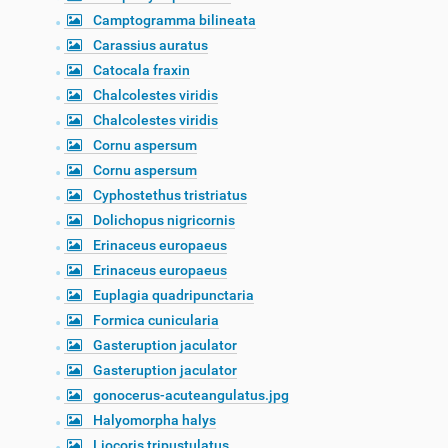
Camptogramma bilineata
Carassius auratus
Catocala fraxin
Chalcolestes viridis
Chalcolestes viridis
Cornu aspersum
Cornu aspersum
Cyphostethus tristriatus
Dolichopus nigricornis
Erinaceus europaeus
Erinaceus europaeus
Euplagia quadripunctaria
Formica cunicularia
Gasteruption jaculator
Gasteruption jaculator
gonocerus-acuteangulatus.jpg
Halyomorpha halys
Liocoris tripustulatus