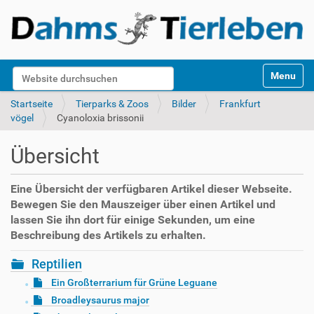
S
Website durchsuchen
Toggle na
e
k
Erweiterte Suche…
Startseite
Tierparks & Zoos
Bilder
Frankfurt
t
vögel
Cyanoloxia brissonii
i
o
Übersicht
n
e
n
Eine Übersicht der verfügbaren Artikel dieser Webseite.
Bewegen Sie den Mauszeiger über einen Artikel und
lassen Sie ihn dort für einige Sekunden, um eine
Beschreibung des Artikels zu erhalten.
Reptilien
Ein Großterrarium für Grüne Leguane
Broadleysaurus major