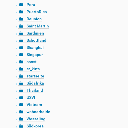
Peru
PuertoRico
Reunion
Saint Martin
Sardinien
Schottland
Shanghai
Singapur
sonst
st_kitts
startseite
Südafrika
Thailand
USVI
Vietnam
wahnerheide
Wesseling
Südkorea