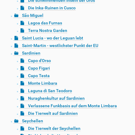
Die schwimmenden Inseln der Uros
Die Inka-Ruinen in Cusco
São Miguel
Lagoa das Furnas
Terra Nostra Garden
Saint Lucia - wo der Leguan lebt
Saint-Martin - westlichster Punkt der EU
Sardinien
Capo d'Orso
Capo Figari
Capo Testa
Monte Limbara
Laguna di San Teodoro
Nuraghenkultur auf Sardinien
Verlassene Funkbasis auf dem Monte Limbara
Die Tierwelt auf Sardinien
Seychellen
Die Tierwelt der Seychellen