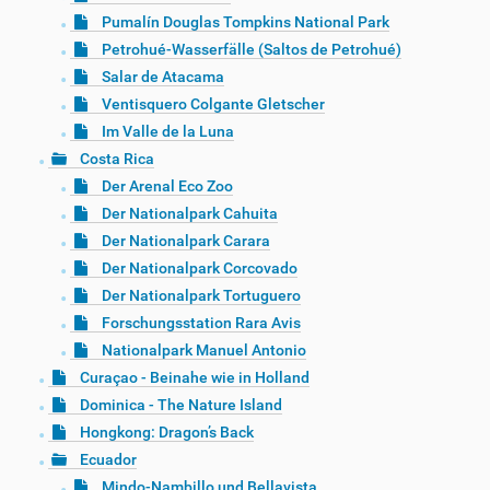
Pumalín Douglas Tompkins National Park
Petrohué-Wasserfälle (Saltos de Petrohué)
Salar de Atacama
Ventisquero Colgante Gletscher
Im Valle de la Luna
Costa Rica
Der Arenal Eco Zoo
Der Nationalpark Cahuita
Der Nationalpark Carara
Der Nationalpark Corcovado
Der Nationalpark Tortuguero
Forschungsstation Rara Avis
Nationalpark Manuel Antonio
Curaçao - Beinahe wie in Holland
Dominica - The Nature Island
Hongkong: Dragon’s Back
Ecuador
Mindo-Nambillo und Bellavista