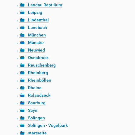
Landau Reptilium
Leipzig
Lindenthal
Lünebach
München
Münster
Neuwied
Osnabrück
Reuschenberg
Rheinberg
Rheinböllen
Rheine
Rolandseck
Saarburg
Sayn
Solingen
Solingen - Vogelpark
startseite