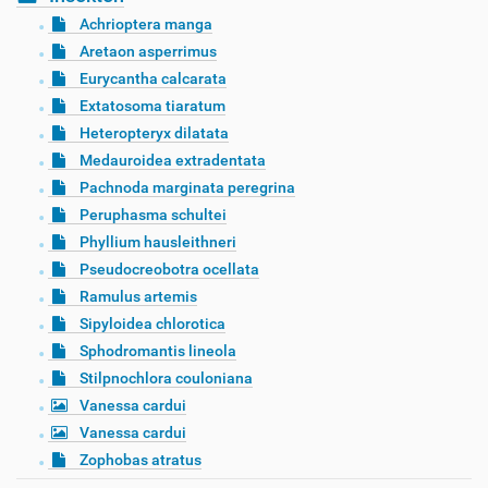
Achrioptera manga
Aretaon asperrimus
Eurycantha calcarata
Extatosoma tiaratum
Heteropteryx dilatata
Medauroidea extradentata
Pachnoda marginata peregrina
Peruphasma schultei
Phyllium hausleithneri
Pseudocreobotra ocellata
Ramulus artemis
Sipyloidea chlorotica
Sphodromantis lineola
Stilpnochlora couloniana
Vanessa cardui
Vanessa cardui
Zophobas atratus