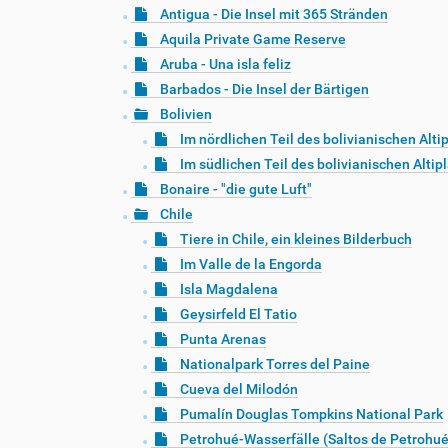
Antigua - Die Insel mit 365 Stränden
Aquila Private Game Reserve
Aruba - Una isla feliz
Barbados - Die Insel der Bärtigen
Bolivien
Im nördlichen Teil des bolivianischen Alti
Im südlichen Teil des bolivianischen Altip
Bonaire - "die gute Luft"
Chile
Tiere in Chile, ein kleines Bilderbuch
Im Valle de la Engorda
Isla Magdalena
Geysirfeld El Tatio
Punta Arenas
Nationalpark Torres del Paine
Cueva del Milodón
Pumalín Douglas Tompkins National Park
Petrohué-Wasserfälle (Saltos de Petrohué