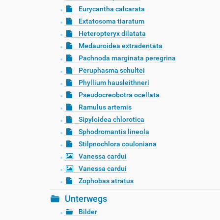
Eurycantha calcarata
Extatosoma tiaratum
Heteropteryx dilatata
Medauroidea extradentata
Pachnoda marginata peregrina
Peruphasma schultei
Phyllium hausleithneri
Pseudocreobotra ocellata
Ramulus artemis
Sipyloidea chlorotica
Sphodromantis lineola
Stilpnochlora couloniana
Vanessa cardui
Vanessa cardui
Zophobas atratus
Unterwegs
Bilder