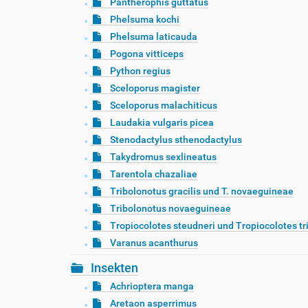
Pantherophis guttatus
Phelsuma kochi
Phelsuma laticauda
Pogona vitticeps
Python regius
Sceloporus magister
Sceloporus malachiticus
Laudakia vulgaris picea
Stenodactylus sthenodactylus
Takydromus sexlineatus
Tarentola chazaliae
Tribolonotus gracilis und T. novaeguineae
Tribolonotus novaeguineae
Tropiocolotes steudneri und Tropiocolotes tr
Varanus acanthurus
Insekten
Achrioptera manga
Aretaon asperrimus