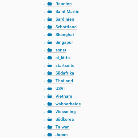
Reunion
Saint Martin
Sardinien
Schottland
Shanghai
Singapur
sonst
st_kitts
startseite
Südafrika
Thailand
USVI
Vietnam
wahnerheide
Wesseling
Südkorea
Taiwan
Japan