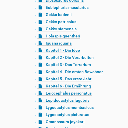
Dipsosaurus dorsalis
Eublepharis macularius
Gekko badenii
Gekko petricolus
Gekko siamensis
Holaspis guentheri
Iguana iguana
Kapitel 1 - Die Idee
Kapitel 2 - Die Vorarbeiten
Kapitel 3 - Das Terrarium
Kapitel 4 - Die ersten Bewohner
Kapitel 5 - Das erste Jahr
Kapitel 6 - Die Ernährung
Leiocephalus personatus
Lepidodactylus lugubris
Lygodactylus mombasicus
Lygodactylus picturatus
Omanosaura jayakari