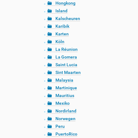
Hongkong
Island
Kalscheuren
Karibik
Karten
Köln
La Réunion
La Gomera
Saint Lucia
Sint Maarten
Malaysia
Martinique
Mauritius
Mexiko
Nordirland
Norwegen
Peru
PuertoRico