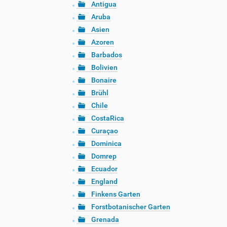
Antigua
Aruba
Asien
Azoren
Barbados
Bolivien
Bonaire
Brühl
Chile
CostaRica
Curaçao
Dominica
Domrep
Ecuador
England
Finkens Garten
Forstbotanischer Garten
Grenada