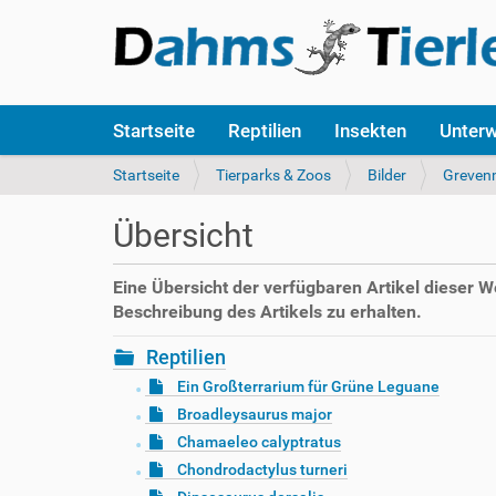
S
Startseite
Reptilien
Insekten
Unter
e
k
S
Startseite
Tierparks & Zoos
Bilder
Greven
t
i
i
e
Übersicht
o
s
n
i
e
n
Eine Übersicht der verfügbaren Artikel dieser 
n
d
Beschreibung des Artikels zu erhalten.
h
i
Reptilien
e
Ein Großterrarium für Grüne Leguane
r
Broadleysaurus major
:
Chamaeleo calyptratus
Chondrodactylus turneri