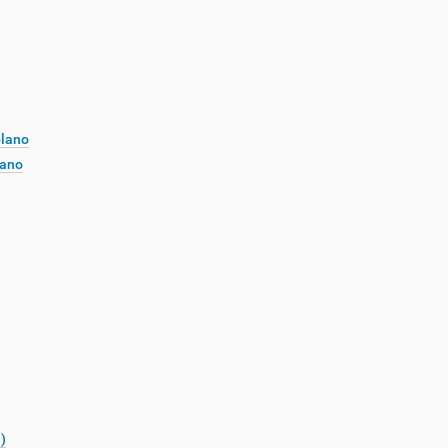
plano
lano
)