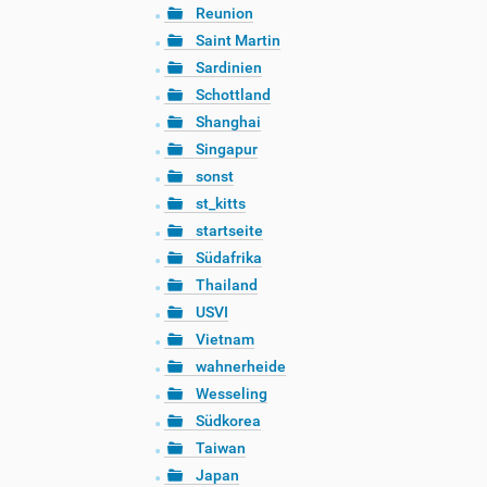
Reunion
Saint Martin
Sardinien
Schottland
Shanghai
Singapur
sonst
st_kitts
startseite
Südafrika
Thailand
USVI
Vietnam
wahnerheide
Wesseling
Südkorea
Taiwan
Japan