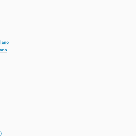
plano
lano
)