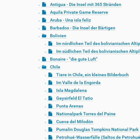
Antigua - Die Insel mit 365 Stränden
Aquila Private Game Reserve
Aruba - Una isla feliz
Barbados - Die Insel der Bärtigen
Bolivien
Im nördlichen Teil des bolivianischen Alti
Im südlichen Teil des bolivianischen Altip
Bonaire - "die gute Luft"
Chile
Tiere in Chile, ein kleines Bilderbuch
Im Valle de la Engorda
Isla Magdalena
Geysirfeld El Tatio
Punta Arenas
Nationalpark Torres del Paine
Cueva del Milodón
Pumalín Douglas Tompkins National Park
Petrohué-Wasserfälle (Saltos de Petrohué