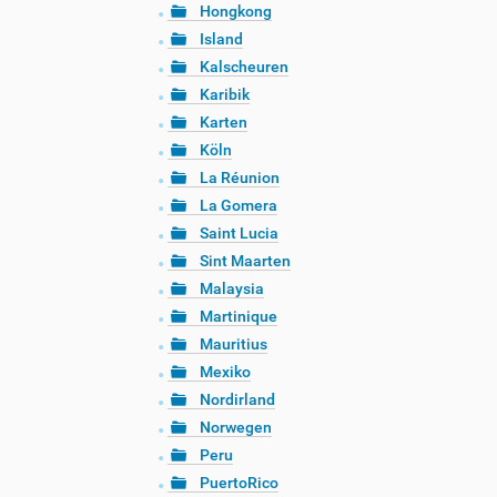
Hongkong
Island
Kalscheuren
Karibik
Karten
Köln
La Réunion
La Gomera
Saint Lucia
Sint Maarten
Malaysia
Martinique
Mauritius
Mexiko
Nordirland
Norwegen
Peru
PuertoRico