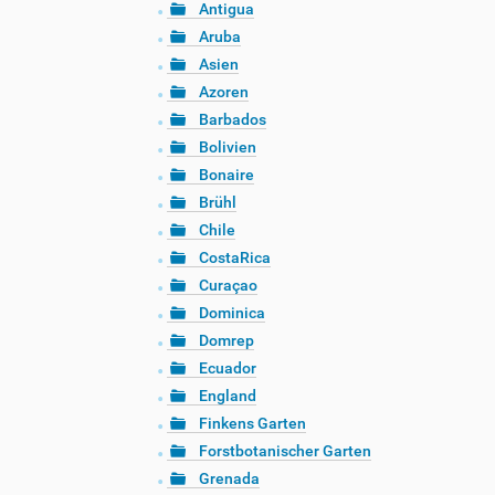
Antigua
Aruba
Asien
Azoren
Barbados
Bolivien
Bonaire
Brühl
Chile
CostaRica
Curaçao
Dominica
Domrep
Ecuador
England
Finkens Garten
Forstbotanischer Garten
Grenada