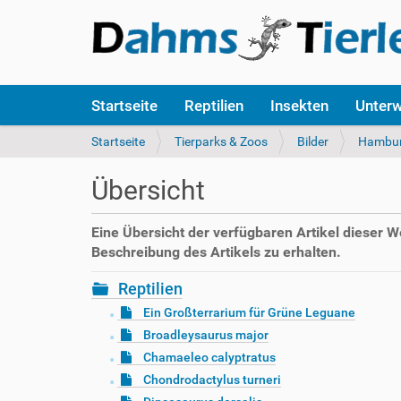
S
Startseite
Reptilien
Insekten
Unter
e
k
S
Startseite
Tierparks & Zoos
Bilder
Hambu
t
i
i
e
Übersicht
o
s
n
i
e
n
Eine Übersicht der verfügbaren Artikel dieser 
n
d
Beschreibung des Artikels zu erhalten.
h
i
Reptilien
e
Ein Großterrarium für Grüne Leguane
r
Broadleysaurus major
:
Chamaeleo calyptratus
Chondrodactylus turneri