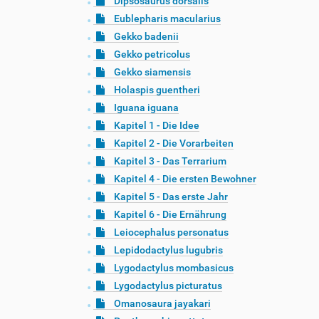
Dipsosaurus dorsalis
Eublepharis macularius
Gekko badenii
Gekko petricolus
Gekko siamensis
Holaspis guentheri
Iguana iguana
Kapitel 1 - Die Idee
Kapitel 2 - Die Vorarbeiten
Kapitel 3 - Das Terrarium
Kapitel 4 - Die ersten Bewohner
Kapitel 5 - Das erste Jahr
Kapitel 6 - Die Ernährung
Leiocephalus personatus
Lepidodactylus lugubris
Lygodactylus mombasicus
Lygodactylus picturatus
Omanosaura jayakari