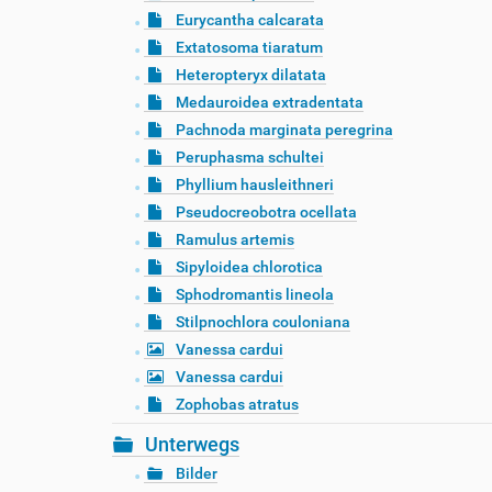
Eurycantha calcarata
Extatosoma tiaratum
Heteropteryx dilatata
Medauroidea extradentata
Pachnoda marginata peregrina
Peruphasma schultei
Phyllium hausleithneri
Pseudocreobotra ocellata
Ramulus artemis
Sipyloidea chlorotica
Sphodromantis lineola
Stilpnochlora couloniana
Vanessa cardui
Vanessa cardui
Zophobas atratus
Unterwegs
Bilder