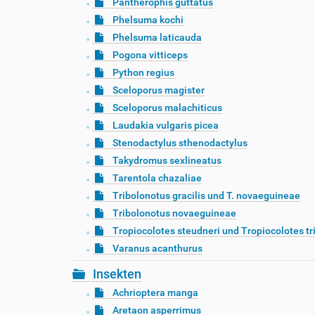
Pantherophis guttatus
Phelsuma kochi
Phelsuma laticauda
Pogona vitticeps
Python regius
Sceloporus magister
Sceloporus malachiticus
Laudakia vulgaris picea
Stenodactylus sthenodactylus
Takydromus sexlineatus
Tarentola chazaliae
Tribolonotus gracilis und T. novaeguineae
Tribolonotus novaeguineae
Tropiocolotes steudneri und Tropiocolotes tr
Varanus acanthurus
Insekten
Achrioptera manga
Aretaon asperrimus