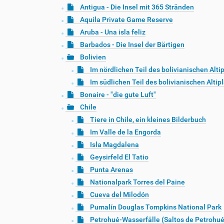
Antigua - Die Insel mit 365 Stränden
Aquila Private Game Reserve
Aruba - Una isla feliz
Barbados - Die Insel der Bärtigen
Bolivien
Im nördlichen Teil des bolivianischen Alti
Im südlichen Teil des bolivianischen Altip
Bonaire - "die gute Luft"
Chile
Tiere in Chile, ein kleines Bilderbuch
Im Valle de la Engorda
Isla Magdalena
Geysirfeld El Tatio
Punta Arenas
Nationalpark Torres del Paine
Cueva del Milodón
Pumalín Douglas Tompkins National Park
Petrohué-Wasserfälle (Saltos de Petrohué