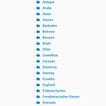
Antigua
Aruba
Asien
Azoren
Barbados
Bolivien
Bonaire
Brühl
Chile
CostaRica
Curaçao
Dominica
Domrep
Ecuador
England
Finkens Garten
Forstbotanischer Garten
Grenada