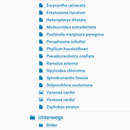
Eurycantha calcarata
Extatosoma tiaratum
Heteropteryx dilatata
Medauroidea extradentata
Pachnoda marginata peregrina
Peruphasma schultei
Phyllium hausleithneri
Pseudocreobotra ocellata
Ramulus artemis
Sipyloidea chlorotica
Sphodromantis lineola
Stilpnochlora couloniana
Vanessa cardui
Vanessa cardui
Zophobas atratus
Unterwegs
Bilder