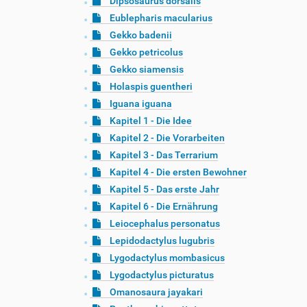
Dipsosaurus dorsalis
Eublepharis macularius
Gekko badenii
Gekko petricolus
Gekko siamensis
Holaspis guentheri
Iguana iguana
Kapitel 1 - Die Idee
Kapitel 2 - Die Vorarbeiten
Kapitel 3 - Das Terrarium
Kapitel 4 - Die ersten Bewohner
Kapitel 5 - Das erste Jahr
Kapitel 6 - Die Ernährung
Leiocephalus personatus
Lepidodactylus lugubris
Lygodactylus mombasicus
Lygodactylus picturatus
Omanosaura jayakari