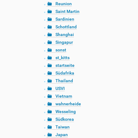
Reunion
Saint Martin
Sardinien
Schottland
Shanghai
Singapur
sonst
st_kitts
startseite
Südafrika
Thailand
USVI
Vietnam
wahnerheide
Wesseling
Südkorea
Taiwan
Japan