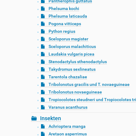
Pantherophis guttatus
Phelsuma kochi
Phelsuma laticauda
Pogona vitticeps
Python regius
Sceloporus magister
Sceloporus malachiticus
Laudakia vulgaris picea
Stenodactylus sthenodactylus
Takydromus sexlineatus
Tarentola chazaliae
Tribolonotus gracilis und T. novaeguineae
Tribolonotus novaeguineae
Tropiocolotes steudneri und Tropiocolotes tr
Varanus acanthurus
Insekten
Achrioptera manga
Aretaon asperrimus