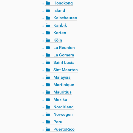
Hongkong
Island
Kalscheuren
Karibik
Karten
Köln
La Réunion
La Gomera
Saint Lucia
Sint Maarten
Malaysia
Martinique
Mauritius
Mexiko
Nordirland
Norwegen
Peru
PuertoRico