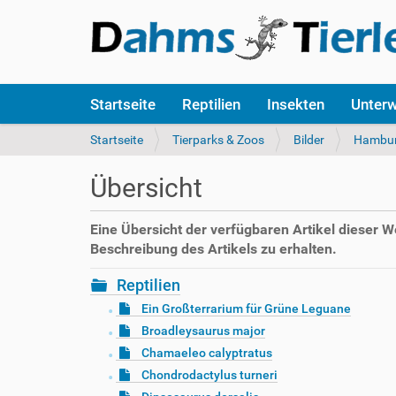
S
Startseite
Reptilien
Insekten
Unter
e
k
S
Startseite
Tierparks & Zoos
Bilder
Hambu
t
i
i
e
Übersicht
o
s
n
i
e
n
Eine Übersicht der verfügbaren Artikel dieser 
n
d
Beschreibung des Artikels zu erhalten.
h
i
Reptilien
e
Ein Großterrarium für Grüne Leguane
r
Broadleysaurus major
:
Chamaeleo calyptratus
Chondrodactylus turneri