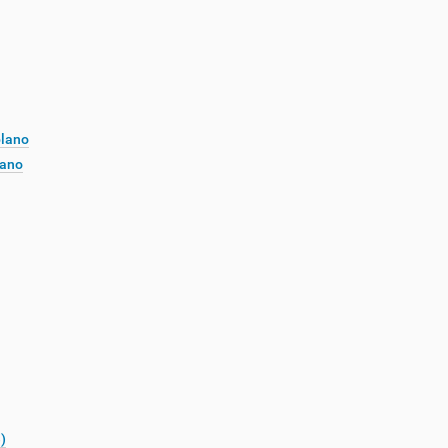
plano
lano
)