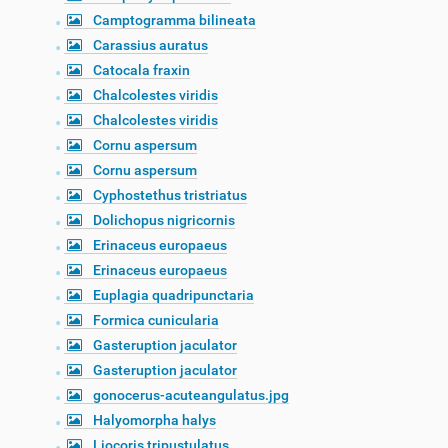
Camptogramma bilineata
Carassius auratus
Catocala fraxin
Chalcolestes viridis
Chalcolestes viridis
Cornu aspersum
Cornu aspersum
Cyphostethus tristriatus
Dolichopus nigricornis
Erinaceus europaeus
Erinaceus europaeus
Euplagia quadripunctaria
Formica cunicularia
Gasteruption jaculator
Gasteruption jaculator
gonocerus-acuteangulatus.jpg
Halyomorpha halys
Liocoris tripustulatus