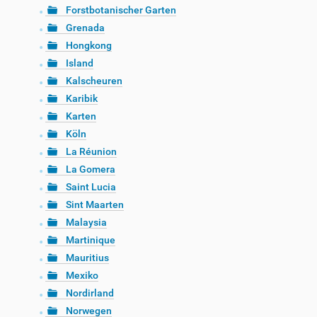
Forstbotanischer Garten
Grenada
Hongkong
Island
Kalscheuren
Karibik
Karten
Köln
La Réunion
La Gomera
Saint Lucia
Sint Maarten
Malaysia
Martinique
Mauritius
Mexiko
Nordirland
Norwegen