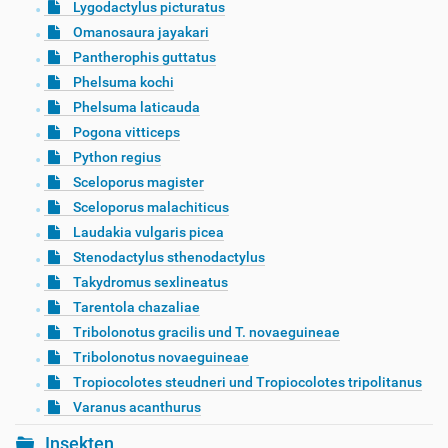
Lygodactylus picturatus
Omanosaura jayakari
Pantherophis guttatus
Phelsuma kochi
Phelsuma laticauda
Pogona vitticeps
Python regius
Sceloporus magister
Sceloporus malachiticus
Laudakia vulgaris picea
Stenodactylus sthenodactylus
Takydromus sexlineatus
Tarentola chazaliae
Tribolonotus gracilis und T. novaeguineae
Tribolonotus novaeguineae
Tropiocolotes steudneri und Tropiocolotes tripolitanus
Varanus acanthurus
Insekten