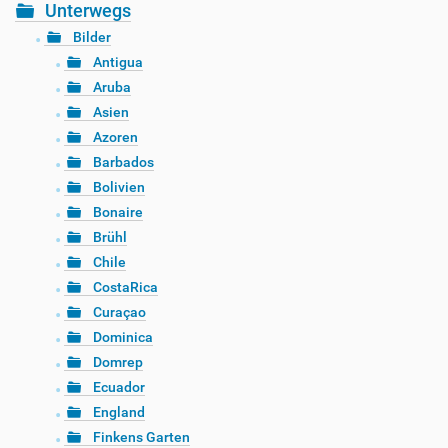
Unterwegs
Bilder
Antigua
Aruba
Asien
Azoren
Barbados
Bolivien
Bonaire
Brühl
Chile
CostaRica
Curaçao
Dominica
Domrep
Ecuador
England
Finkens Garten