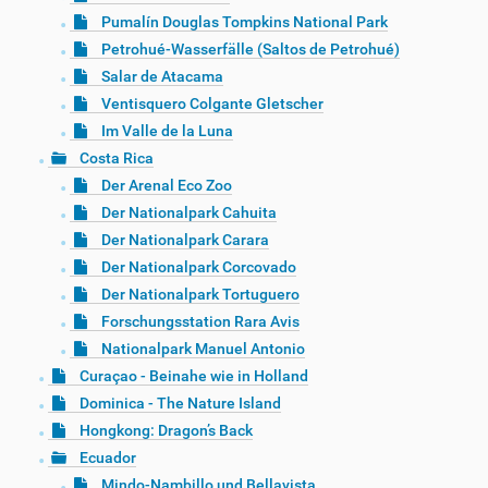
Pumalín Douglas Tompkins National Park
Petrohué-Wasserfälle (Saltos de Petrohué)
Salar de Atacama
Ventisquero Colgante Gletscher
Im Valle de la Luna
Costa Rica
Der Arenal Eco Zoo
Der Nationalpark Cahuita
Der Nationalpark Carara
Der Nationalpark Corcovado
Der Nationalpark Tortuguero
Forschungsstation Rara Avis
Nationalpark Manuel Antonio
Curaçao - Beinahe wie in Holland
Dominica - The Nature Island
Hongkong: Dragon’s Back
Ecuador
Mindo-Nambillo und Bellavista