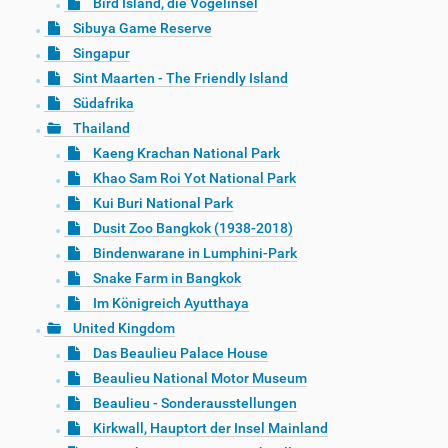
Bird Island, die Vogelinsel
Sibuya Game Reserve
Singapur
Sint Maarten - The Friendly Island
Südafrika
Thailand
Kaeng Krachan National Park
Khao Sam Roi Yot National Park
Kui Buri National Park
Dusit Zoo Bangkok (1938-2018)
Bindenwarane in Lumphini-Park
Snake Farm in Bangkok
Im Königreich Ayutthaya
United Kingdom
Das Beaulieu Palace House
Beaulieu National Motor Museum
Beaulieu - Sonderausstellungen
Kirkwall, Hauptort der Insel Mainland