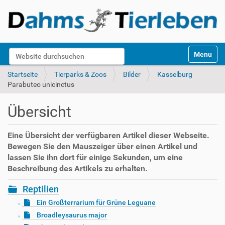
S
Website durchsuchen
Toggle na
e
k
Erweiterte Suche…
Startseite
Tierparks & Zoos
Bilder
Kasselburg
t
Parabuteo unicinctus
i
o
Übersicht
n
e
n
Eine Übersicht der verfügbaren Artikel dieser Webseite.
Bewegen Sie den Mauszeiger über einen Artikel und
lassen Sie ihn dort für einige Sekunden, um eine
Beschreibung des Artikels zu erhalten.
Reptilien
Ein Großterrarium für Grüne Leguane
Broadleysaurus major