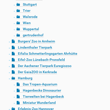
Stuttgart
Trier
Walsrode
Wien
Wuppertal
gertrudenhof
Burgers' Zoo in Arnheim
Lindenthaler Tierpark
Eifalia Schmetterlingsgarten Ahrhütte
Eifel-Zoo Lünebach-Pronsfeld
Der Aachener Tierpark Euregiozoo
Der GaiaZOO in Kerkrade
Hamburg
Das Tropen-Aquarium
Hagenbecks Dinosaurier
Tierwelten bei Hagenbeck
Miniatur Wunderland
Erlebnis-Zoo Hannover