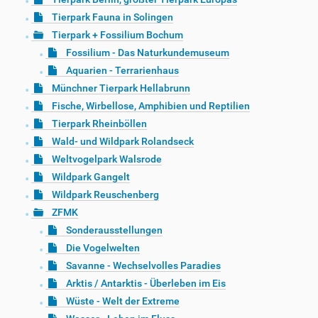
Tierpark Fauna in Solingen
Tierpark + Fossilium Bochum
Fossilium - Das Naturkundemuseum
Aquarien - Terrarienhaus
Münchner Tierpark Hellabrunn
Fische, Wirbellose, Amphibien und Reptilien
Tierpark Rheinböllen
Wald- und Wildpark Rolandseck
Weltvogelpark Walsrode
Wildpark Gangelt
Wildpark Reuschenberg
ZFMK
Sonderausstellungen
Die Vogelwelten
Savanne - Wechselvolles Paradies
Arktis / Antarktis - Überleben im Eis
Wüste - Welt der Extreme