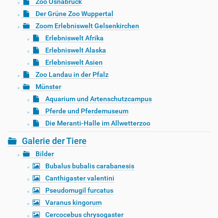
Zoo Osnabrück
Der Grüne Zoo Wuppertal
Zoom Erlebniswelt Gelsenkirchen
Erlebniswelt Afrika
Erlebniswelt Alaska
Erlebniswelt Asien
Zoo Landau in der Pfalz
Münster
Aquarium und Artenschutzcampus
Pferde und Pferdemuseum
Die Meranti-Halle im Allwetterzoo
Galerie der Tiere
Bilder
Bubalus bubalis carabanesis
Canthigaster valentini
Pseudomugil furcatus
Varanus kingorum
Cercocebus chrysogaster