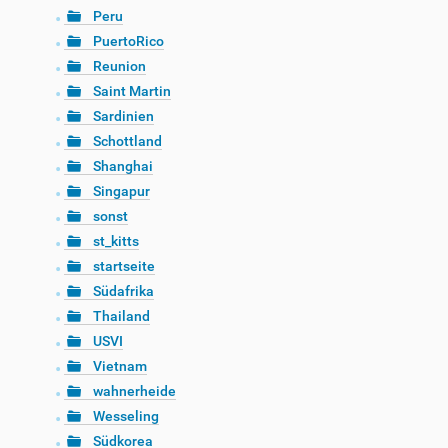
Peru
PuertoRico
Reunion
Saint Martin
Sardinien
Schottland
Shanghai
Singapur
sonst
st_kitts
startseite
Südafrika
Thailand
USVI
Vietnam
wahnerheide
Wesseling
Südkorea