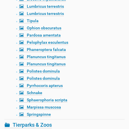
Lumbricus terrestris
Lumbricus terrestris
Tipula
Ophion obscuratus
Pardosa amentata
Pelophylax esculentus
Phaneroptera falcata
Planuncus tingitanus
Planuncus tingitanus
Polistes dominula
Polistes dominula
Pyrrhocoris apterus
Schnake
Sphaerophoria scripta
Marpissa muscosa
Springspinne
Tierparks & Zoos