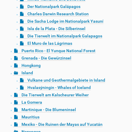
Der Nationalpark Galápagos
Charles Darwin Research Station
Die Sacha Lodge im Nationalpark Yasuní
Isla de la Plata - Die Silberinsel
Die Tierwelt im Nationalpark Galapagos
El Muro de las Lágrimas
Puerto Rico - El Yunque National Forest
Grenada - Die Gewürzinsel
Hongkong
Island
Vulkane und Geothermalgebiete in Island
Hvalasýningin - Whales of Iceland
Die Tierwelt am Kalscheurer Weiher
La Gomera
Martinique - Die Blumeninsel
Mauritius
Mexiko - Die Ruinen der Mayas auf Yucatán
Norwegen