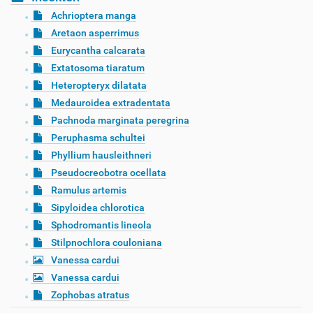
Achrioptera manga
Aretaon asperrimus
Eurycantha calcarata
Extatosoma tiaratum
Heteropteryx dilatata
Medauroidea extradentata
Pachnoda marginata peregrina
Peruphasma schultei
Phyllium hausleithneri
Pseudocreobotra ocellata
Ramulus artemis
Sipyloidea chlorotica
Sphodromantis lineola
Stilpnochlora couloniana
Vanessa cardui
Vanessa cardui
Zophobas atratus