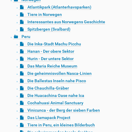
Atlantikpark (Atlanterhavsparken)
Tiere in Norwegen
Interessantes aus Norwegens Geschichte
Spitzbergen (Svalbard)
Peru
Die Inka-Stadt Machu Picchu
Hanan - Der obere Sektor
Hurin - Der untere Sektor
Das Maria Reiche Museum
Die geheimnisvollen Nasca-Linien
Die Ballestas Inseln nahe Pisco
Die Chauchilla-Gräber
Die Huacachina Oase nahe Ica
Cochahuasi Animal Sanctuary
Vinicunca - der Berg der sieben Farben
Das Llamapack Project
Tiere in Peru, ein kleines Bilderbuch