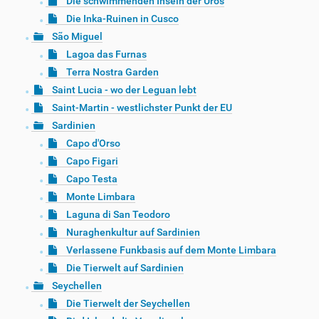
Die schwimmenden Inseln der Uros
Die Inka-Ruinen in Cusco
São Miguel
Lagoa das Furnas
Terra Nostra Garden
Saint Lucia - wo der Leguan lebt
Saint-Martin - westlichster Punkt der EU
Sardinien
Capo d'Orso
Capo Figari
Capo Testa
Monte Limbara
Laguna di San Teodoro
Nuraghenkultur auf Sardinien
Verlassene Funkbasis auf dem Monte Limbara
Die Tierwelt auf Sardinien
Seychellen
Die Tierwelt der Seychellen