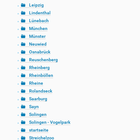
Leipzig
Lindenthal
Lünebach
München
Münster
Neuwied
Osnabrück
Reuschenberg
Rheinberg
Rheinböllen
Rheine
Rolandseck
Saarburg
Sayn
Solingen
Solingen - Vogelpark
startseite
Streichelzoo