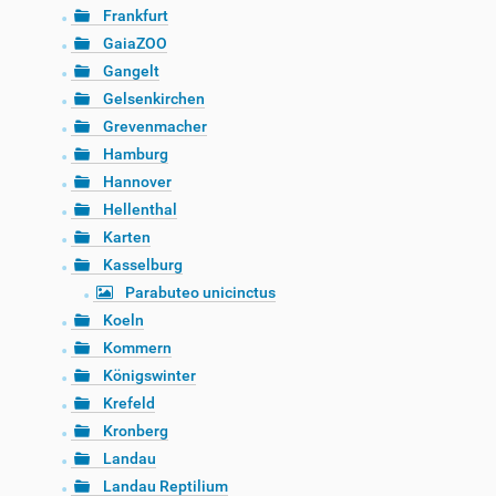
Frankfurt
GaiaZOO
Gangelt
Gelsenkirchen
Grevenmacher
Hamburg
Hannover
Hellenthal
Karten
Kasselburg
Parabuteo unicinctus
Koeln
Kommern
Königswinter
Krefeld
Kronberg
Landau
Landau Reptilium