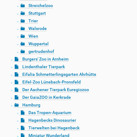
Streichelzoo
Stuttgart
Trier
Walsrode
Wien
Wuppertal
gertrudenhof
Burgers' Zoo in Arnheim
Lindenthaler Tierpark
Eifalia Schmetterlingsgarten Ahrhütte
Eifel-Zoo Lünebach-Pronsfeld
Der Aachener Tierpark Euregiozoo
Der GaiaZOO in Kerkrade
Hamburg
Das Tropen-Aquarium
Hagenbecks Dinosaurier
Tierwelten bei Hagenbeck
Miniatur Wunderland