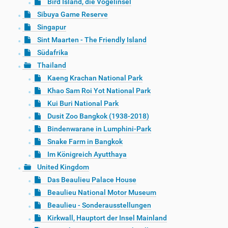
Bird Island, die Vogelinsel
Sibuya Game Reserve
Singapur
Sint Maarten - The Friendly Island
Südafrika
Thailand
Kaeng Krachan National Park
Khao Sam Roi Yot National Park
Kui Buri National Park
Dusit Zoo Bangkok (1938-2018)
Bindenwarane in Lumphini-Park
Snake Farm in Bangkok
Im Königreich Ayutthaya
United Kingdom
Das Beaulieu Palace House
Beaulieu National Motor Museum
Beaulieu - Sonderausstellungen
Kirkwall, Hauptort der Insel Mainland