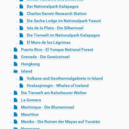
Der Nationalpark Galápagos
Charles Darwin Research Station
Die Sacha Lodge im Nationalpark Yasuní
Isla de la Plata - Die Silberinsel
Die Tierwelt im Nationalpark Galapagos
El Muro de las Lágrimas
Puerto Rico - El Yunque National Forest
Grenada - Die Gewürzinsel
Hongkong
Island
Vulkane und Geothermalgebiete in Island
Hvalasýningin - Whales of Iceland
Die Tierwelt am Kalscheurer Weiher
La Gomera
Martinique - Die Blumeninsel
Mauritius
Mexiko - Die Ruinen der Mayas auf Yucatán
Norwegen