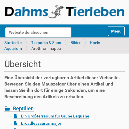
S
Website durchsuchen
Toggle na
e
k
Erweiterte Suche…
Startseite
Tierparks & Zoos
Bilder
Koeln
t
Aquarium
Arothron mappa
i
o
Übersicht
n
e
n
Eine Übersicht der verfügbaren Artikel dieser Webseite.
Bewegen Sie den Mauszeiger über einen Artikel und
lassen Sie ihn dort für einige Sekunden, um eine
Beschreibung des Artikels zu erhalten.
Reptilien
Ein Großterrarium für Grüne Leguane
Broadleysaurus major