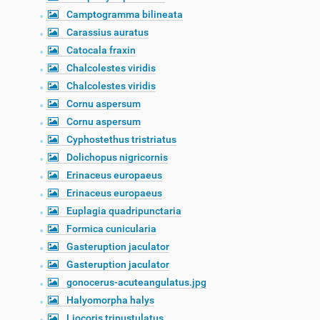
Camptogramma bilineata
Carassius auratus
Catocala fraxin
Chalcolestes viridis
Chalcolestes viridis
Cornu aspersum
Cornu aspersum
Cyphostethus tristriatus
Dolichopus nigricornis
Erinaceus europaeus
Erinaceus europaeus
Euplagia quadripunctaria
Formica cunicularia
Gasteruption jaculator
Gasteruption jaculator
gonocerus-acuteangulatus.jpg
Halyomorpha halys
Liocoris tripustulatus