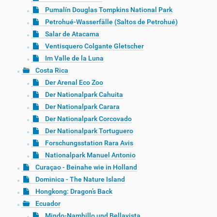
Pumalín Douglas Tompkins National Park
Petrohué-Wasserfälle (Saltos de Petrohué)
Salar de Atacama
Ventisquero Colgante Gletscher
Im Valle de la Luna
Costa Rica
Der Arenal Eco Zoo
Der Nationalpark Cahuita
Der Nationalpark Carara
Der Nationalpark Corcovado
Der Nationalpark Tortuguero
Forschungsstation Rara Avis
Nationalpark Manuel Antonio
Curaçao - Beinahe wie in Holland
Dominica - The Nature Island
Hongkong: Dragon’s Back
Ecuador
Mindo-Nambillo und Bellavista