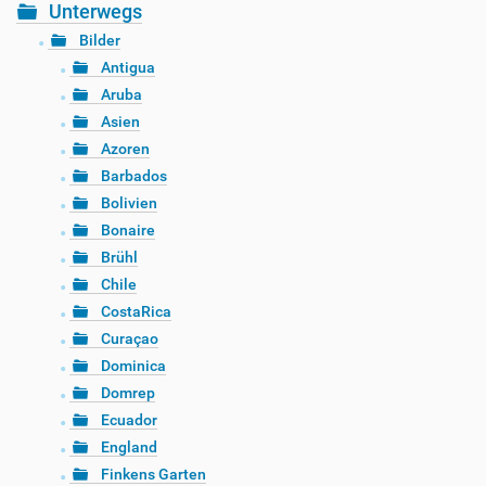
Unterwegs
Bilder
Antigua
Aruba
Asien
Azoren
Barbados
Bolivien
Bonaire
Brühl
Chile
CostaRica
Curaçao
Dominica
Domrep
Ecuador
England
Finkens Garten