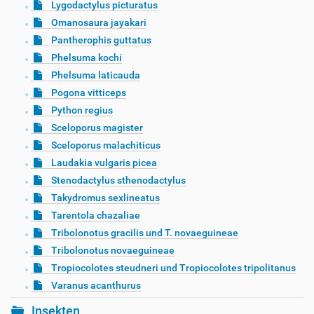
Lygodactylus picturatus
Omanosaura jayakari
Pantherophis guttatus
Phelsuma kochi
Phelsuma laticauda
Pogona vitticeps
Python regius
Sceloporus magister
Sceloporus malachiticus
Laudakia vulgaris picea
Stenodactylus sthenodactylus
Takydromus sexlineatus
Tarentola chazaliae
Tribolonotus gracilis und T. novaeguineae
Tribolonotus novaeguineae
Tropiocolotes steudneri und Tropiocolotes tripolitanus
Varanus acanthurus
Insekten