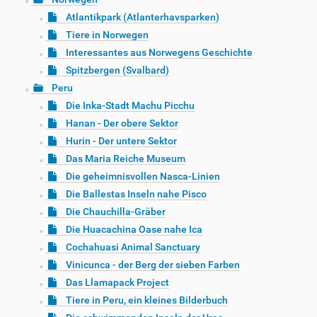
Atlantikpark (Atlanterhavsparken)
Tiere in Norwegen
Interessantes aus Norwegens Geschichte
Spitzbergen (Svalbard)
Peru
Die Inka-Stadt Machu Picchu
Hanan - Der obere Sektor
Hurin - Der untere Sektor
Das Maria Reiche Museum
Die geheimnisvollen Nasca-Linien
Die Ballestas Inseln nahe Pisco
Die Chauchilla-Gräber
Die Huacachina Oase nahe Ica
Cochahuasi Animal Sanctuary
Vinicunca - der Berg der sieben Farben
Das Llamapack Project
Tiere in Peru, ein kleines Bilderbuch