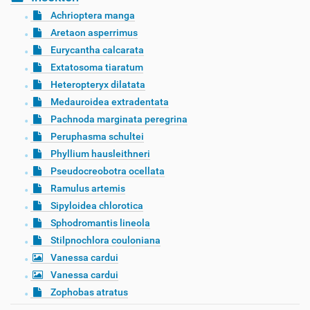
Achrioptera manga
Aretaon asperrimus
Eurycantha calcarata
Extatosoma tiaratum
Heteropteryx dilatata
Medauroidea extradentata
Pachnoda marginata peregrina
Peruphasma schultei
Phyllium hausleithneri
Pseudocreobotra ocellata
Ramulus artemis
Sipyloidea chlorotica
Sphodromantis lineola
Stilpnochlora couloniana
Vanessa cardui
Vanessa cardui
Zophobas atratus