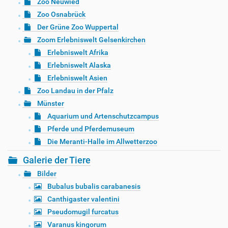
Zoo Neuwied
Zoo Osnabrück
Der Grüne Zoo Wuppertal
Zoom Erlebniswelt Gelsenkirchen
Erlebniswelt Afrika
Erlebniswelt Alaska
Erlebniswelt Asien
Zoo Landau in der Pfalz
Münster
Aquarium und Artenschutzcampus
Pferde und Pferdemuseum
Die Meranti-Halle im Allwetterzoo
Galerie der Tiere
Bilder
Bubalus bubalis carabanesis
Canthigaster valentini
Pseudomugil furcatus
Varanus kingorum