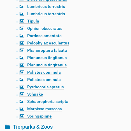
Lumbricus terrestris
Lumbricus terrestris
Tipula
Ophion obscuratus
Pardosa amentata
Pelophylax esculentus
Phaneroptera falcata
Planuncus tingitanus
Planuncus tingitanus
Polistes dominula
Polistes dominula
Pyrrhocoris apterus
Schnake
Sphaerophoria scripta
Marpissa muscosa
Springspinne
Tierparks & Zoos