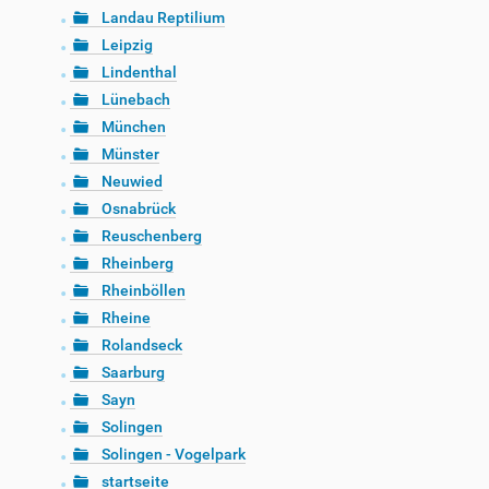
Landau Reptilium
Leipzig
Lindenthal
Lünebach
München
Münster
Neuwied
Osnabrück
Reuschenberg
Rheinberg
Rheinböllen
Rheine
Rolandseck
Saarburg
Sayn
Solingen
Solingen - Vogelpark
startseite