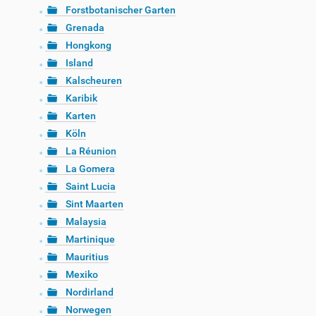
Forstbotanischer Garten
Grenada
Hongkong
Island
Kalscheuren
Karibik
Karten
Köln
La Réunion
La Gomera
Saint Lucia
Sint Maarten
Malaysia
Martinique
Mauritius
Mexiko
Nordirland
Norwegen