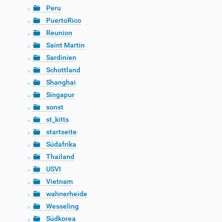
Peru
PuertoRico
Reunion
Saint Martin
Sardinien
Schottland
Shanghai
Singapur
sonst
st_kitts
startseite
Südafrika
Thailand
USVI
Vietnam
wahnerheide
Wesseling
Südkorea