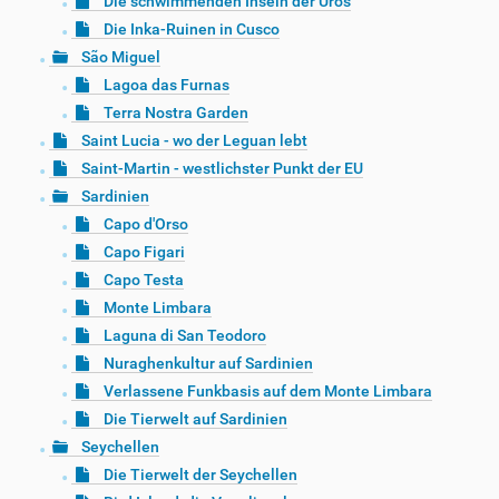
Die schwimmenden Inseln der Uros
Die Inka-Ruinen in Cusco
São Miguel
Lagoa das Furnas
Terra Nostra Garden
Saint Lucia - wo der Leguan lebt
Saint-Martin - westlichster Punkt der EU
Sardinien
Capo d'Orso
Capo Figari
Capo Testa
Monte Limbara
Laguna di San Teodoro
Nuraghenkultur auf Sardinien
Verlassene Funkbasis auf dem Monte Limbara
Die Tierwelt auf Sardinien
Seychellen
Die Tierwelt der Seychellen