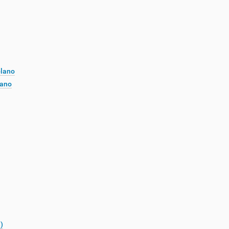
plano
lano
)