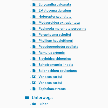
Eurycantha calcarata
Extatosoma tiaratum
Heteropteryx dilatata
Medauroidea extradentata
Pachnoda marginata peregrina
Peruphasma schultei
Phyllium hausleithneri
Pseudocreobotra ocellata
Ramulus artemis
Sipyloidea chlorotica
Sphodromantis lineola
Stilpnochlora couloniana
Vanessa cardui
Vanessa cardui
Zophobas atratus
Unterwegs
Bilder