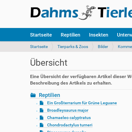
S
Startseite
Reptilien
Insekten
Unter
e
k
S
Startseite
Tierparks & Zoos
Bilder
Komme
t
i
i
e
Übersicht
o
s
n
i
e
n
Eine Übersicht der verfügbaren Artikel dieser 
n
d
Beschreibung des Artikels zu erhalten.
h
i
Reptilien
e
Ein Großterrarium für Grüne Leguane
r
Broadleysaurus major
:
Chamaeleo calyptratus
Chondrodactylus turneri