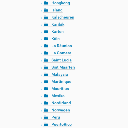
Hongkong
Island
Kalscheuren
Karibik
Karten
Köln
La Réunion
La Gomera
Saint Lucia
Sint Maarten
Malaysia
Martinique
Mauritius
Mexiko
Nordirland
Norwegen
Peru
PuertoRico