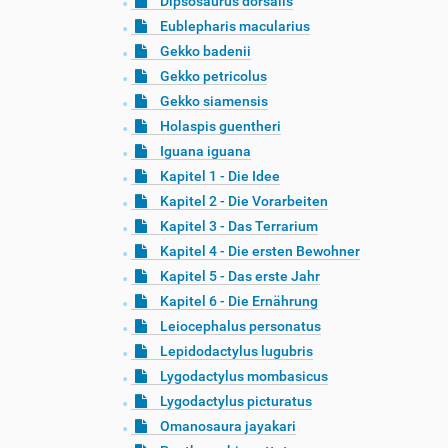
Dipsosaurus dorsalis
Eublepharis macularius
Gekko badenii
Gekko petricolus
Gekko siamensis
Holaspis guentheri
Iguana iguana
Kapitel 1 - Die Idee
Kapitel 2 - Die Vorarbeiten
Kapitel 3 - Das Terrarium
Kapitel 4 - Die ersten Bewohner
Kapitel 5 - Das erste Jahr
Kapitel 6 - Die Ernährung
Leiocephalus personatus
Lepidodactylus lugubris
Lygodactylus mombasicus
Lygodactylus picturatus
Omanosaura jayakari