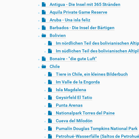
Antigua - Die Insel mit 365 Stränden
Aquila Private Game Reserve
Aruba - Una isla feliz
Barbados - Die Insel der Bärtigen
Bolivien
Im nördlichen Teil des bolivianischen Alti
Im südlichen Teil des bolivianischen Altip
Bonaire - "die gute Luft"
Chile
Tiere in Chile, ein kleines Bilderbuch
Im Valle de la Engorda
Isla Magdalena
Geysirfeld El Tatio
Punta Arenas
Nationalpark Torres del Paine
Cueva del Milodón
Pumalín Douglas Tompkins National Park
Petrohué-Wasserfälle (Saltos de Petrohué