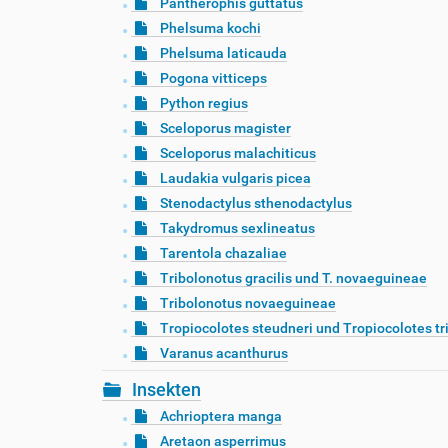
Pantherophis guttatus
Phelsuma kochi
Phelsuma laticauda
Pogona vitticeps
Python regius
Sceloporus magister
Sceloporus malachiticus
Laudakia vulgaris picea
Stenodactylus sthenodactylus
Takydromus sexlineatus
Tarentola chazaliae
Tribolonotus gracilis und T. novaeguineae
Tribolonotus novaeguineae
Tropiocolotes steudneri und Tropiocolotes tr
Varanus acanthurus
Insekten
Achrioptera manga
Aretaon asperrimus