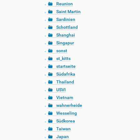
Reunion
Saint Martin
Sardinien
Schottland
Shanghai
Singapur
sonst
st_kitts
startseite
Südafrika
Thailand
USVI
Vietnam
wahnerheide
Wesseling
Südkorea
Taiwan
Japan