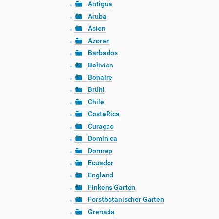
Antigua
Aruba
Asien
Azoren
Barbados
Bolivien
Bonaire
Brühl
Chile
CostaRica
Curaçao
Dominica
Domrep
Ecuador
England
Finkens Garten
Forstbotanischer Garten
Grenada