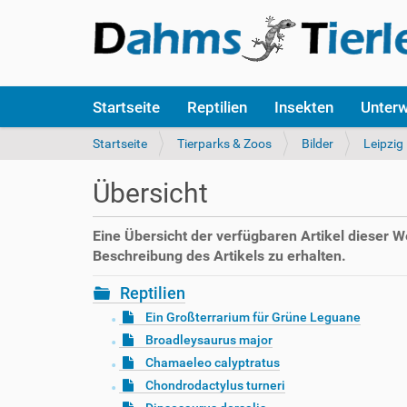
S
Startseite
Reptilien
Insekten
Unter
e
k
S
Startseite
Tierparks & Zoos
Bilder
Leipzig
t
i
i
e
Übersicht
o
s
n
i
e
n
Eine Übersicht der verfügbaren Artikel dieser 
n
d
Beschreibung des Artikels zu erhalten.
h
i
Reptilien
e
Ein Großterrarium für Grüne Leguane
r
Broadleysaurus major
:
Chamaeleo calyptratus
Chondrodactylus turneri