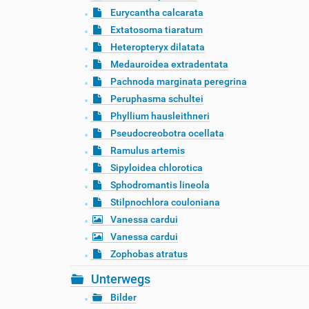
Eurycantha calcarata
Extatosoma tiaratum
Heteropteryx dilatata
Medauroidea extradentata
Pachnoda marginata peregrina
Peruphasma schultei
Phyllium hausleithneri
Pseudocreobotra ocellata
Ramulus artemis
Sipyloidea chlorotica
Sphodromantis lineola
Stilpnochlora couloniana
Vanessa cardui
Vanessa cardui
Zophobas atratus
Unterwegs
Bilder