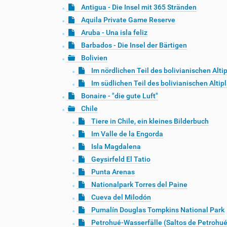
Antigua - Die Insel mit 365 Stränden
Aquila Private Game Reserve
Aruba - Una isla feliz
Barbados - Die Insel der Bärtigen
Bolivien
Im nördlichen Teil des bolivianischen Alti
Im südlichen Teil des bolivianischen Altip
Bonaire - "die gute Luft"
Chile
Tiere in Chile, ein kleines Bilderbuch
Im Valle de la Engorda
Isla Magdalena
Geysirfeld El Tatio
Punta Arenas
Nationalpark Torres del Paine
Cueva del Milodón
Pumalín Douglas Tompkins National Park
Petrohué-Wasserfälle (Saltos de Petrohué