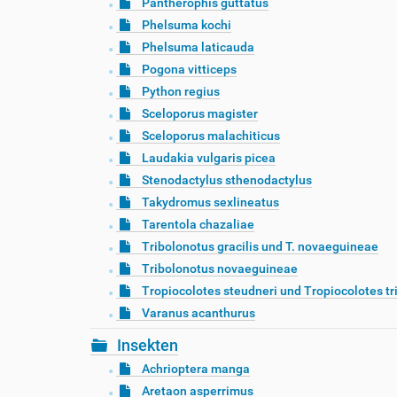
Pantherophis guttatus
Phelsuma kochi
Phelsuma laticauda
Pogona vitticeps
Python regius
Sceloporus magister
Sceloporus malachiticus
Laudakia vulgaris picea
Stenodactylus sthenodactylus
Takydromus sexlineatus
Tarentola chazaliae
Tribolonotus gracilis und T. novaeguineae
Tribolonotus novaeguineae
Tropiocolotes steudneri und Tropiocolotes tr
Varanus acanthurus
Insekten
Achrioptera manga
Aretaon asperrimus