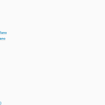
plano
lano
)