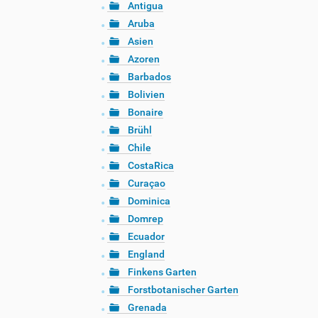
Antigua
Aruba
Asien
Azoren
Barbados
Bolivien
Bonaire
Brühl
Chile
CostaRica
Curaçao
Dominica
Domrep
Ecuador
England
Finkens Garten
Forstbotanischer Garten
Grenada