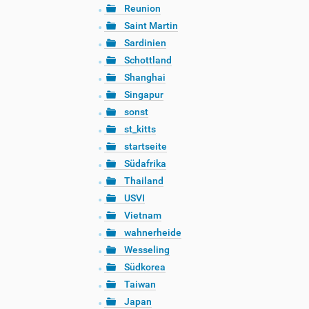
Reunion
Saint Martin
Sardinien
Schottland
Shanghai
Singapur
sonst
st_kitts
startseite
Südafrika
Thailand
USVI
Vietnam
wahnerheide
Wesseling
Südkorea
Taiwan
Japan