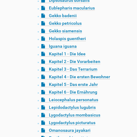
Dipsosaurus dorsalis
Eublepharis macularius
Gekko badenii
Gekko petricolus
Gekko siamensis
Holaspis guentheri
Iguana iguana
Kapitel 1 - Die Idee
Kapitel 2 - Die Vorarbeiten
Kapitel 3 - Das Terrarium
Kapitel 4 - Die ersten Bewohner
Kapitel 5 - Das erste Jahr
Kapitel 6 - Die Ernährung
Leiocephalus personatus
Lepidodactylus lugubris
Lygodactylus mombasicus
Lygodactylus picturatus
Omanosaura jayakari