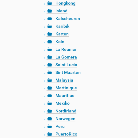
Hongkong
Island
Kalscheuren
Karibik
Karten
Köln
La Réunion
La Gomera
Saint Lucia
Sint Maarten
Malaysia
Martinique
Mauritius
Mexiko
Nordirland
Norwegen
Peru
PuertoRico