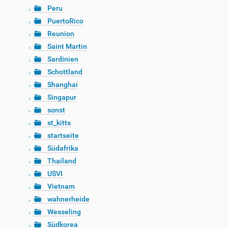
Peru
PuertoRico
Reunion
Saint Martin
Sardinien
Schottland
Shanghai
Singapur
sonst
st_kitts
startseite
Südafrika
Thailand
USVI
Vietnam
wahnerheide
Wesseling
Südkorea