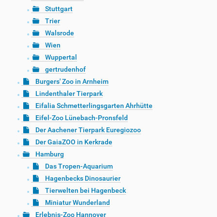
Stuttgart
Trier
Walsrode
Wien
Wuppertal
gertrudenhof
Burgers' Zoo in Arnheim
Lindenthaler Tierpark
Eifalia Schmetterlingsgarten Ahrhütte
Eifel-Zoo Lünebach-Pronsfeld
Der Aachener Tierpark Euregiozoo
Der GaiaZOO in Kerkrade
Hamburg
Das Tropen-Aquarium
Hagenbecks Dinosaurier
Tierwelten bei Hagenbeck
Miniatur Wunderland
Erlebnis-Zoo Hannover