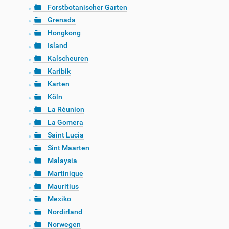
Forstbotanischer Garten
Grenada
Hongkong
Island
Kalscheuren
Karibik
Karten
Köln
La Réunion
La Gomera
Saint Lucia
Sint Maarten
Malaysia
Martinique
Mauritius
Mexiko
Nordirland
Norwegen