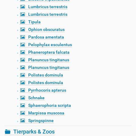
Lumbricus terrestris
Lumbricus terrestris
Tipula
Ophion obscuratus
Pardosa amentata
Pelophylax esculentus
Phaneroptera falcata
Planuncus tingitanus
Planuncus tingitanus
Polistes dominula
Polistes dominula
Pyrrhocoris apterus
Schnake
Sphaerophoria scripta
Marpissa muscosa
Springspinne
Tierparks & Zoos