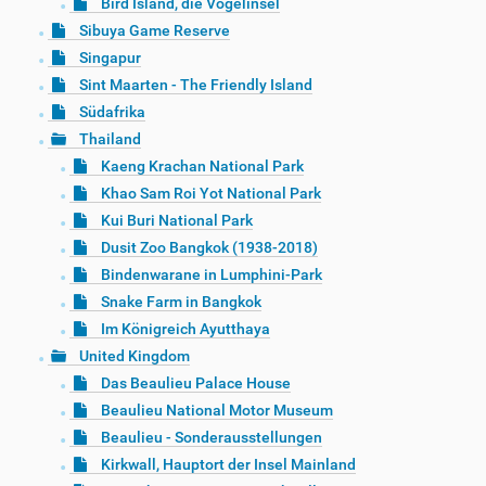
Bird Island, die Vogelinsel
Sibuya Game Reserve
Singapur
Sint Maarten - The Friendly Island
Südafrika
Thailand
Kaeng Krachan National Park
Khao Sam Roi Yot National Park
Kui Buri National Park
Dusit Zoo Bangkok (1938-2018)
Bindenwarane in Lumphini-Park
Snake Farm in Bangkok
Im Königreich Ayutthaya
United Kingdom
Das Beaulieu Palace House
Beaulieu National Motor Museum
Beaulieu - Sonderausstellungen
Kirkwall, Hauptort der Insel Mainland