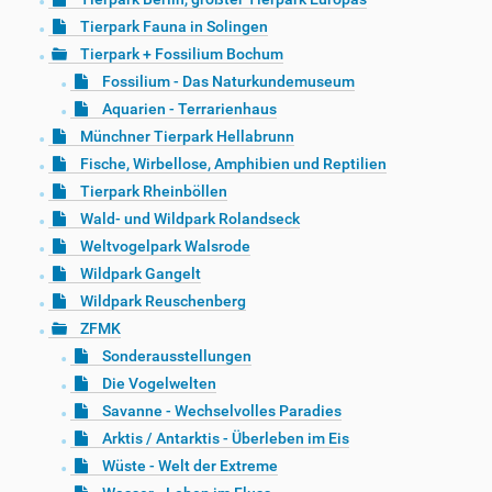
Tierpark Fauna in Solingen
Tierpark + Fossilium Bochum
Fossilium - Das Naturkundemuseum
Aquarien - Terrarienhaus
Münchner Tierpark Hellabrunn
Fische, Wirbellose, Amphibien und Reptilien
Tierpark Rheinböllen
Wald- und Wildpark Rolandseck
Weltvogelpark Walsrode
Wildpark Gangelt
Wildpark Reuschenberg
ZFMK
Sonderausstellungen
Die Vogelwelten
Savanne - Wechselvolles Paradies
Arktis / Antarktis - Überleben im Eis
Wüste - Welt der Extreme