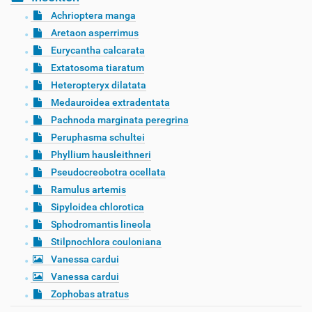
Achrioptera manga
Aretaon asperrimus
Eurycantha calcarata
Extatosoma tiaratum
Heteropteryx dilatata
Medauroidea extradentata
Pachnoda marginata peregrina
Peruphasma schultei
Phyllium hausleithneri
Pseudocreobotra ocellata
Ramulus artemis
Sipyloidea chlorotica
Sphodromantis lineola
Stilpnochlora couloniana
Vanessa cardui
Vanessa cardui
Zophobas atratus