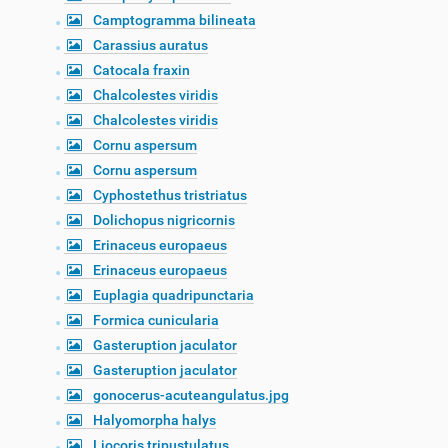
Camptogramma bilineata
Carassius auratus
Catocala fraxin
Chalcolestes viridis
Chalcolestes viridis
Cornu aspersum
Cornu aspersum
Cyphostethus tristriatus
Dolichopus nigricornis
Erinaceus europaeus
Erinaceus europaeus
Euplagia quadripunctaria
Formica cunicularia
Gasteruption jaculator
Gasteruption jaculator
gonocerus-acuteangulatus.jpg
Halyomorpha halys
Liocoris tripustulatus