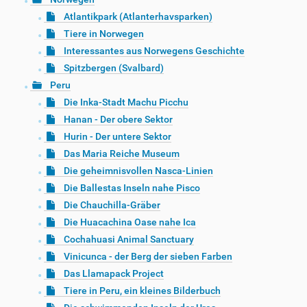
Atlantikpark (Atlanterhavsparken)
Tiere in Norwegen
Interessantes aus Norwegens Geschichte
Spitzbergen (Svalbard)
Peru
Die Inka-Stadt Machu Picchu
Hanan - Der obere Sektor
Hurin - Der untere Sektor
Das Maria Reiche Museum
Die geheimnisvollen Nasca-Linien
Die Ballestas Inseln nahe Pisco
Die Chauchilla-Gräber
Die Huacachina Oase nahe Ica
Cochahuasi Animal Sanctuary
Vinicunca - der Berg der sieben Farben
Das Llamapack Project
Tiere in Peru, ein kleines Bilderbuch