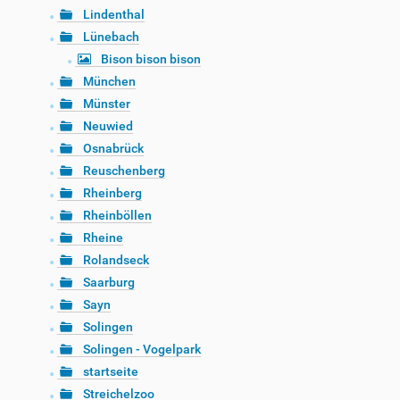
Lindenthal
Lünebach
Bison bison bison
München
Münster
Neuwied
Osnabrück
Reuschenberg
Rheinberg
Rheinböllen
Rheine
Rolandseck
Saarburg
Sayn
Solingen
Solingen - Vogelpark
startseite
Streichelzoo