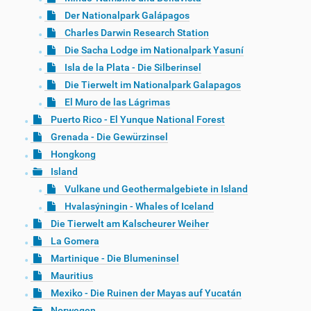
Der Nationalpark Galápagos
Charles Darwin Research Station
Die Sacha Lodge im Nationalpark Yasuní
Isla de la Plata - Die Silberinsel
Die Tierwelt im Nationalpark Galapagos
El Muro de las Lágrimas
Puerto Rico - El Yunque National Forest
Grenada - Die Gewürzinsel
Hongkong
Island
Vulkane und Geothermalgebiete in Island
Hvalasýningin - Whales of Iceland
Die Tierwelt am Kalscheurer Weiher
La Gomera
Martinique - Die Blumeninsel
Mauritius
Mexiko - Die Ruinen der Mayas auf Yucatán
Norwegen