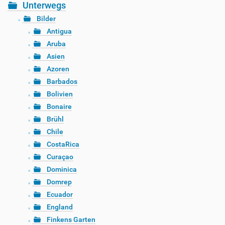
Unterwegs
Bilder
Antigua
Aruba
Asien
Azoren
Barbados
Bolivien
Bonaire
Brühl
Chile
CostaRica
Curaçao
Dominica
Domrep
Ecuador
England
Finkens Garten