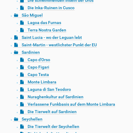
Die schwimmenden Inseln der Uros
Die Inka-Ruinen in Cusco
São Miguel
Lagoa das Furnas
Terra Nostra Garden
Saint Lucia - wo der Leguan lebt
Saint-Martin - westlichster Punkt der EU
Sardinien
Capo d'Orso
Capo Figari
Capo Testa
Monte Limbara
Laguna di San Teodoro
Nuraghenkultur auf Sardinien
Verlassene Funkbasis auf dem Monte Limbara
Die Tierwelt auf Sardinien
Seychellen
Die Tierwelt der Seychellen