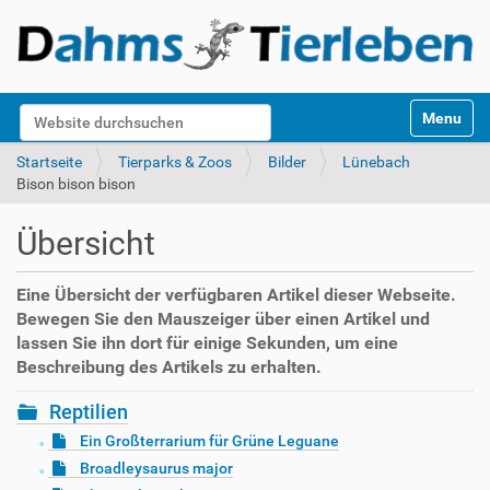
S
Website durchsuchen
Toggle na
e
k
Erweiterte Suche…
Startseite
Tierparks & Zoos
Bilder
Lünebach
t
Bison bison bison
i
o
Übersicht
n
e
n
Eine Übersicht der verfügbaren Artikel dieser Webseite.
Bewegen Sie den Mauszeiger über einen Artikel und
lassen Sie ihn dort für einige Sekunden, um eine
Beschreibung des Artikels zu erhalten.
Reptilien
Ein Großterrarium für Grüne Leguane
Broadleysaurus major