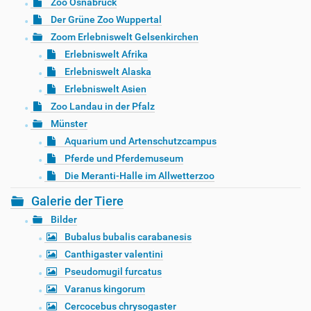
Zoo Osnabrück
Der Grüne Zoo Wuppertal
Zoom Erlebniswelt Gelsenkirchen
Erlebniswelt Afrika
Erlebniswelt Alaska
Erlebniswelt Asien
Zoo Landau in der Pfalz
Münster
Aquarium und Artenschutzcampus
Pferde und Pferdemuseum
Die Meranti-Halle im Allwetterzoo
Galerie der Tiere
Bilder
Bubalus bubalis carabanesis
Canthigaster valentini
Pseudomugil furcatus
Varanus kingorum
Cercocebus chrysogaster