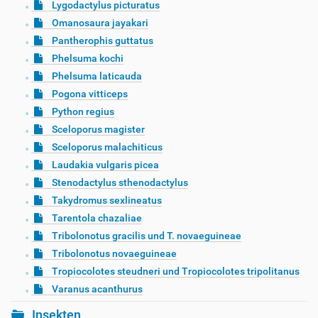
Lygodactylus picturatus
Omanosaura jayakari
Pantherophis guttatus
Phelsuma kochi
Phelsuma laticauda
Pogona vitticeps
Python regius
Sceloporus magister
Sceloporus malachiticus
Laudakia vulgaris picea
Stenodactylus sthenodactylus
Takydromus sexlineatus
Tarentola chazaliae
Tribolonotus gracilis und T. novaeguineae
Tribolonotus novaeguineae
Tropiocolotes steudneri und Tropiocolotes tripolitanus
Varanus acanthurus
Insekten