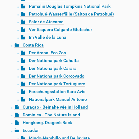
Pumalín Douglas Tompkins National Park
Petrohué-Wasserfälle (Saltos de Petrohué)
Salar de Atacama
Ventisquero Colgante Gletscher
Im Valle de la Luna
Costa Rica
Der Arenal Eco Zoo
Der Nationalpark Cahuita
Der Nationalpark Carara
Der Nationalpark Corcovado
Der Nationalpark Tortuguero
Forschungsstation Rara Avis
Nationalpark Manuel Antonio
Curaçao - Beinahe wie in Holland
Dominica - The Nature Island
Hongkong: Dragon’s Back
Ecuador
Mindo-Nambillo und Bellavista