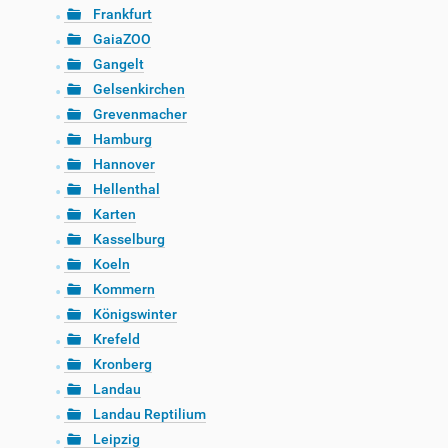
Frankfurt
GaiaZOO
Gangelt
Gelsenkirchen
Grevenmacher
Hamburg
Hannover
Hellenthal
Karten
Kasselburg
Koeln
Kommern
Königswinter
Krefeld
Kronberg
Landau
Landau Reptilium
Leipzig