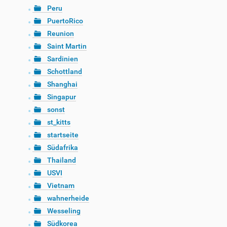
Peru
PuertoRico
Reunion
Saint Martin
Sardinien
Schottland
Shanghai
Singapur
sonst
st_kitts
startseite
Südafrika
Thailand
USVI
Vietnam
wahnerheide
Wesseling
Südkorea