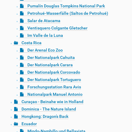
Pumalín Douglas Tompkins National Park
Petrohué-Wasserfälle (Saltos de Petrohué)
Salar de Atacama
Ventisquero Colgante Gletscher
Im Valle de la Luna
Costa Rica
Der Arenal Eco Zoo
Der Nationalpark Cahuita
Der Nationalpark Carara
Der Nationalpark Corcovado
Der Nationalpark Tortuguero
Forschungsstation Rara Avis
Nationalpark Manuel Antonio
Curaçao - Beinahe wie in Holland
Dominica - The Nature Island
Hongkong: Dragon’s Back
Ecuador
Mindo-Nambillo und Bellavista