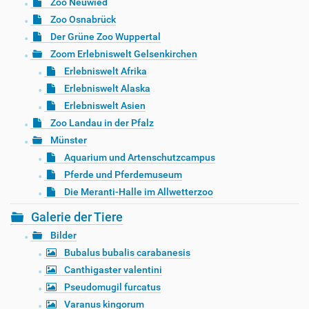
Zoo Neuwied
Zoo Osnabrück
Der Grüne Zoo Wuppertal
Zoom Erlebniswelt Gelsenkirchen
Erlebniswelt Afrika
Erlebniswelt Alaska
Erlebniswelt Asien
Zoo Landau in der Pfalz
Münster
Aquarium und Artenschutzcampus
Pferde und Pferdemuseum
Die Meranti-Halle im Allwetterzoo
Galerie der Tiere
Bilder
Bubalus bubalis carabanesis
Canthigaster valentini
Pseudomugil furcatus
Varanus kingorum