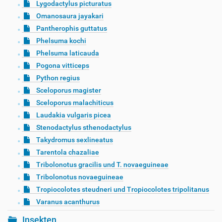
Lygodactylus picturatus
Omanosaura jayakari
Pantherophis guttatus
Phelsuma kochi
Phelsuma laticauda
Pogona vitticeps
Python regius
Sceloporus magister
Sceloporus malachiticus
Laudakia vulgaris picea
Stenodactylus sthenodactylus
Takydromus sexlineatus
Tarentola chazaliae
Tribolonotus gracilis und T. novaeguineae
Tribolonotus novaeguineae
Tropiocolotes steudneri und Tropiocolotes tripolitanus
Varanus acanthurus
Insekten