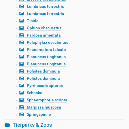
Lumbricus terrestris
Lumbricus terrestris
Tipula
Ophion obscuratus
Pardosa amentata
Pelophylax esculentus
Phaneroptera falcata
Planuncus tingitanus
Planuncus tingitanus
Polistes dominula
Polistes dominula
Pyrrhocoris apterus
Schnake
Sphaerophoria scripta
Marpissa muscosa
Springspinne
Tierparks & Zoos