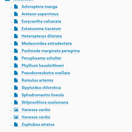
Achrioptera manga
Aretaon asperrimus
Eurycantha calcarata
Extatosoma tiaratum
Heteropteryx dilatata
Medauroidea extradentata
Pachnoda marginata peregrina
Peruphasma schultei
Phyllium hausleithneri
Pseudocreobotra ocellata
Ramulus artemis
Sipyloidea chlorotica
Sphodromantis lineola
Stilpnochlora couloniana
Vanessa cardui
Vanessa cardui
Zophobas atratus