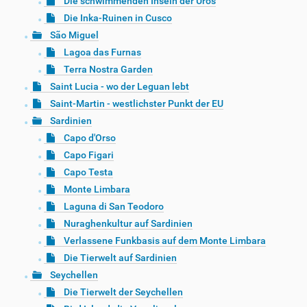
Die schwimmenden Inseln der Uros
Die Inka-Ruinen in Cusco
São Miguel
Lagoa das Furnas
Terra Nostra Garden
Saint Lucia - wo der Leguan lebt
Saint-Martin - westlichster Punkt der EU
Sardinien
Capo d'Orso
Capo Figari
Capo Testa
Monte Limbara
Laguna di San Teodoro
Nuraghenkultur auf Sardinien
Verlassene Funkbasis auf dem Monte Limbara
Die Tierwelt auf Sardinien
Seychellen
Die Tierwelt der Seychellen