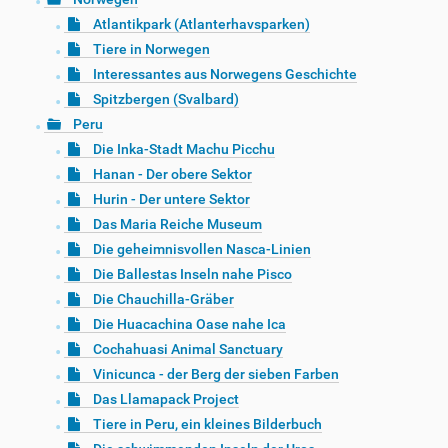
Atlantikpark (Atlanterhavsparken)
Tiere in Norwegen
Interessantes aus Norwegens Geschichte
Spitzbergen (Svalbard)
Peru
Die Inka-Stadt Machu Picchu
Hanan - Der obere Sektor
Hurin - Der untere Sektor
Das Maria Reiche Museum
Die geheimnisvollen Nasca-Linien
Die Ballestas Inseln nahe Pisco
Die Chauchilla-Gräber
Die Huacachina Oase nahe Ica
Cochahuasi Animal Sanctuary
Vinicunca - der Berg der sieben Farben
Das Llamapack Project
Tiere in Peru, ein kleines Bilderbuch