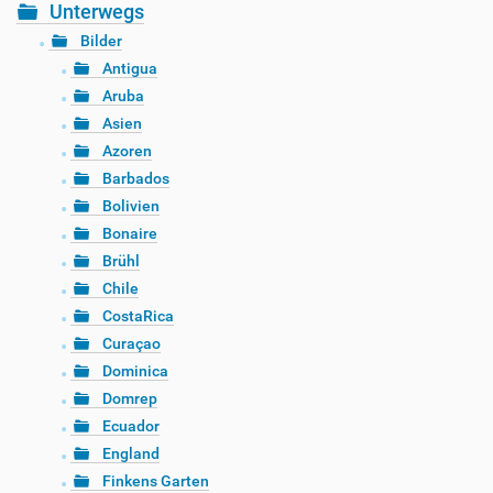
Unterwegs
Bilder
Antigua
Aruba
Asien
Azoren
Barbados
Bolivien
Bonaire
Brühl
Chile
CostaRica
Curaçao
Dominica
Domrep
Ecuador
England
Finkens Garten