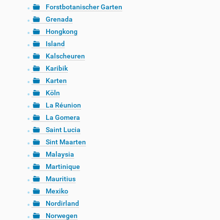
Forstbotanischer Garten
Grenada
Hongkong
Island
Kalscheuren
Karibik
Karten
Köln
La Réunion
La Gomera
Saint Lucia
Sint Maarten
Malaysia
Martinique
Mauritius
Mexiko
Nordirland
Norwegen