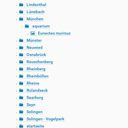
Lindenthal
Lünebach
München
aquarium
Eunectes murinus
Münster
Neuwied
Osnabrück
Reuschenberg
Rheinberg
Rheinböllen
Rheine
Rolandseck
Saarburg
Sayn
Solingen
Solingen - Vogelpark
startseite