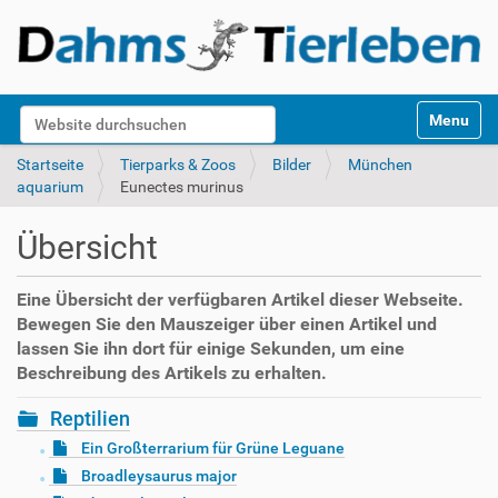
S
Website durchsuchen
Toggle na
e
k
Erweiterte Suche…
Startseite
Tierparks & Zoos
Bilder
München
t
aquarium
Eunectes murinus
i
o
Übersicht
n
e
n
Eine Übersicht der verfügbaren Artikel dieser Webseite.
Bewegen Sie den Mauszeiger über einen Artikel und
lassen Sie ihn dort für einige Sekunden, um eine
Beschreibung des Artikels zu erhalten.
Reptilien
Ein Großterrarium für Grüne Leguane
Broadleysaurus major