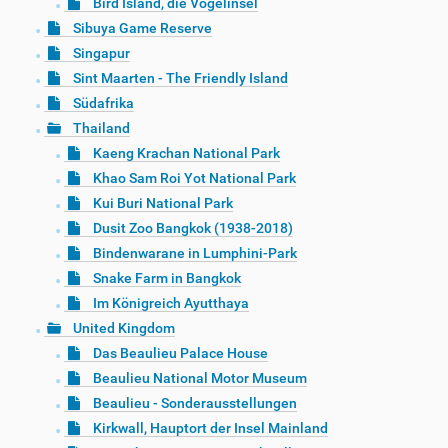
Bird Island, die Vogelinsel
Sibuya Game Reserve
Singapur
Sint Maarten - The Friendly Island
Südafrika
Thailand
Kaeng Krachan National Park
Khao Sam Roi Yot National Park
Kui Buri National Park
Dusit Zoo Bangkok (1938-2018)
Bindenwarane in Lumphini-Park
Snake Farm in Bangkok
Im Königreich Ayutthaya
United Kingdom
Das Beaulieu Palace House
Beaulieu National Motor Museum
Beaulieu - Sonderausstellungen
Kirkwall, Hauptort der Insel Mainland