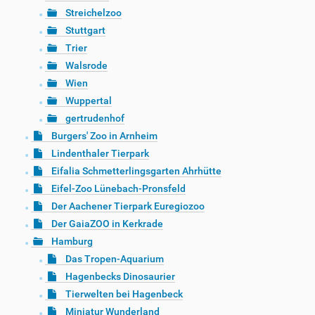
Streichelzoo
Stuttgart
Trier
Walsrode
Wien
Wuppertal
gertrudenhof
Burgers' Zoo in Arnheim
Lindenthaler Tierpark
Eifalia Schmetterlingsgarten Ahrhütte
Eifel-Zoo Lünebach-Pronsfeld
Der Aachener Tierpark Euregiozoo
Der GaiaZOO in Kerkrade
Hamburg
Das Tropen-Aquarium
Hagenbecks Dinosaurier
Tierwelten bei Hagenbeck
Miniatur Wunderland