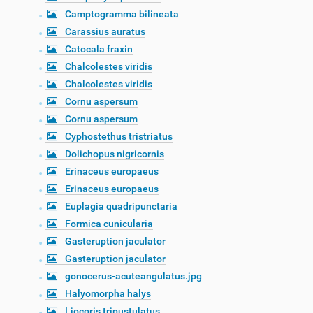
Camptogramma bilineata
Carassius auratus
Catocala fraxin
Chalcolestes viridis
Chalcolestes viridis
Cornu aspersum
Cornu aspersum
Cyphostethus tristriatus
Dolichopus nigricornis
Erinaceus europaeus
Erinaceus europaeus
Euplagia quadripunctaria
Formica cunicularia
Gasteruption jaculator
Gasteruption jaculator
gonocerus-acuteangulatus.jpg
Halyomorpha halys
Liocoris tripustulatus