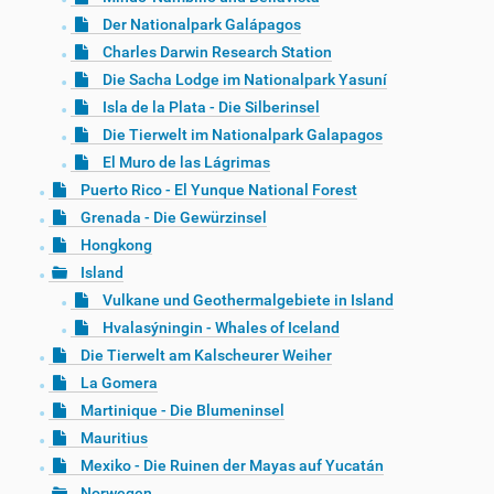
Der Nationalpark Galápagos
Charles Darwin Research Station
Die Sacha Lodge im Nationalpark Yasuní
Isla de la Plata - Die Silberinsel
Die Tierwelt im Nationalpark Galapagos
El Muro de las Lágrimas
Puerto Rico - El Yunque National Forest
Grenada - Die Gewürzinsel
Hongkong
Island
Vulkane und Geothermalgebiete in Island
Hvalasýningin - Whales of Iceland
Die Tierwelt am Kalscheurer Weiher
La Gomera
Martinique - Die Blumeninsel
Mauritius
Mexiko - Die Ruinen der Mayas auf Yucatán
Norwegen