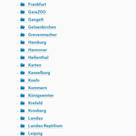
Frankfurt
GaiaZOO
Gangelt
Gelsenkirchen
Grevenmacher
Hamburg
Hannover
Hellenthal
Karten
Kasselburg
Koeln
Kommern
Königswinter
Krefeld
Kronberg
Landau
Landau Reptilium
Leipzig