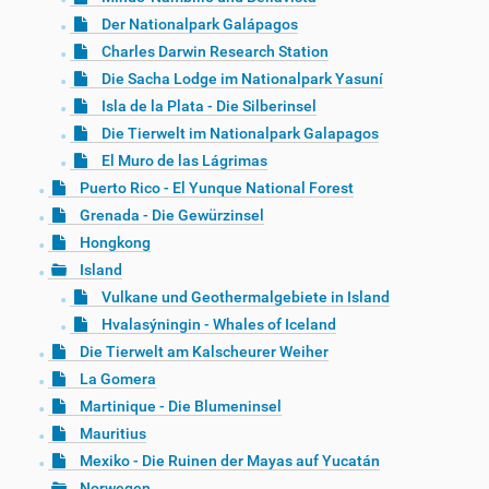
Der Nationalpark Galápagos
Charles Darwin Research Station
Die Sacha Lodge im Nationalpark Yasuní
Isla de la Plata - Die Silberinsel
Die Tierwelt im Nationalpark Galapagos
El Muro de las Lágrimas
Puerto Rico - El Yunque National Forest
Grenada - Die Gewürzinsel
Hongkong
Island
Vulkane und Geothermalgebiete in Island
Hvalasýningin - Whales of Iceland
Die Tierwelt am Kalscheurer Weiher
La Gomera
Martinique - Die Blumeninsel
Mauritius
Mexiko - Die Ruinen der Mayas auf Yucatán
Norwegen