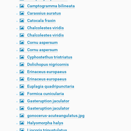
Camptogramma bilineata
Carassius auratus
Catocala fraxin
Chalcolestes viridis
Chalcolestes viridis
Cornu aspersum
Cornu aspersum
Cyphostethus tristriatus
Dolichopus nigricornis
Erinaceus europaeus
Erinaceus europaeus
Euplagia quadripunctaria
Formica cunicularia
Gasteruption jaculator
Gasteruption jaculator
gonocerus-acuteangulatus.jpg
Halyomorpha halys
Liocoris tripustulatus