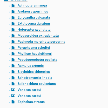
Achrioptera manga
Aretaon asperrimus
Eurycantha calcarata
Extatosoma tiaratum
Heteropteryx dilatata
Medauroidea extradentata
Pachnoda marginata peregrina
Peruphasma schultei
Phyllium hausleithneri
Pseudocreobotra ocellata
Ramulus artemis
Sipyloidea chlorotica
Sphodromantis lineola
Stilpnochlora couloniana
Vanessa cardui
Vanessa cardui
Zophobas atratus