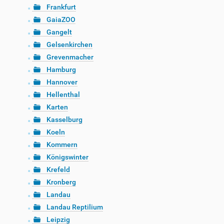
Frankfurt
GaiaZOO
Gangelt
Gelsenkirchen
Grevenmacher
Hamburg
Hannover
Hellenthal
Karten
Kasselburg
Koeln
Kommern
Königswinter
Krefeld
Kronberg
Landau
Landau Reptilium
Leipzig