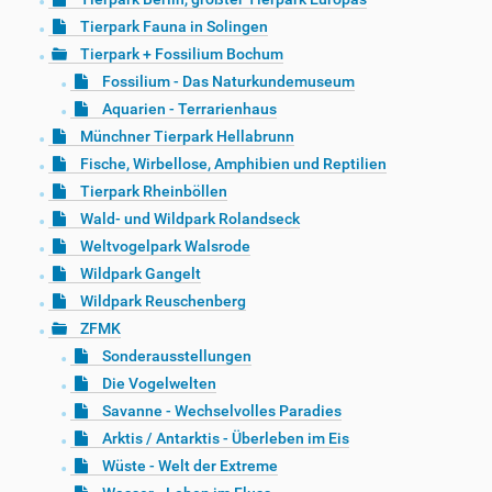
Tierpark Fauna in Solingen
Tierpark + Fossilium Bochum
Fossilium - Das Naturkundemuseum
Aquarien - Terrarienhaus
Münchner Tierpark Hellabrunn
Fische, Wirbellose, Amphibien und Reptilien
Tierpark Rheinböllen
Wald- und Wildpark Rolandseck
Weltvogelpark Walsrode
Wildpark Gangelt
Wildpark Reuschenberg
ZFMK
Sonderausstellungen
Die Vogelwelten
Savanne - Wechselvolles Paradies
Arktis / Antarktis - Überleben im Eis
Wüste - Welt der Extreme