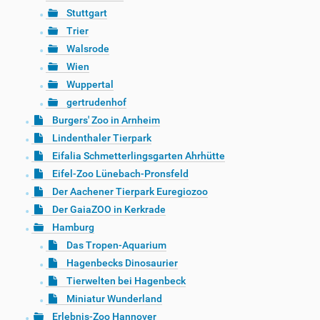
Stuttgart
Trier
Walsrode
Wien
Wuppertal
gertrudenhof
Burgers' Zoo in Arnheim
Lindenthaler Tierpark
Eifalia Schmetterlingsgarten Ahrhütte
Eifel-Zoo Lünebach-Pronsfeld
Der Aachener Tierpark Euregiozoo
Der GaiaZOO in Kerkrade
Hamburg
Das Tropen-Aquarium
Hagenbecks Dinosaurier
Tierwelten bei Hagenbeck
Miniatur Wunderland
Erlebnis-Zoo Hannover