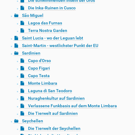
Die schwimmenden Inseln der Uros
Die Inka-Ruinen in Cusco
São Miguel
Lagoa das Furnas
Terra Nostra Garden
Saint Lucia - wo der Leguan lebt
Saint-Martin - westlichster Punkt der EU
Sardinien
Capo d'Orso
Capo Figari
Capo Testa
Monte Limbara
Laguna di San Teodoro
Nuraghenkultur auf Sardinien
Verlassene Funkbasis auf dem Monte Limbara
Die Tierwelt auf Sardinien
Seychellen
Die Tierwelt der Seychellen