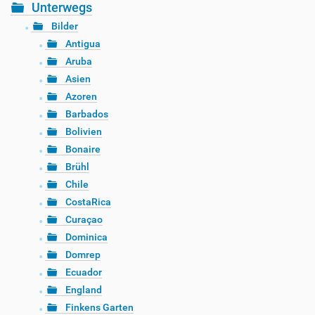
Unterwegs
Bilder
Antigua
Aruba
Asien
Azoren
Barbados
Bolivien
Bonaire
Brühl
Chile
CostaRica
Curaçao
Dominica
Domrep
Ecuador
England
Finkens Garten