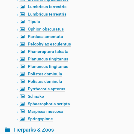
Lumbricus terrestris
Lumbricus terrestris
Tipula
Ophion obscuratus
Pardosa amentata
Pelophylax esculentus
Phaneroptera falcata
Planuncus tingitanus
Planuncus tingitanus
Polistes dominula
Polistes dominula
Pyrrhocoris apterus
Schnake
Sphaerophoria scripta
Marpissa muscosa
Springspinne
Tierparks & Zoos