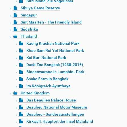
Bird Island, die Vogelinsel
Sibuya Game Reserve
Singapur
Sint Maarten - The Friendly Island
Südafrika
Thailand
Kaeng Krachan National Park
Khao Sam Roi Yot National Park
Kui Buri National Park
Dusit Zoo Bangkok (1938-2018)
Bindenwarane in Lumphini-Park
Snake Farm in Bangkok
Im Königreich Ayutthaya
United Kingdom
Das Beaulieu Palace House
Beaulieu National Motor Museum
Beaulieu - Sonderausstellungen
Kirkwall, Hauptort der Insel Mainland