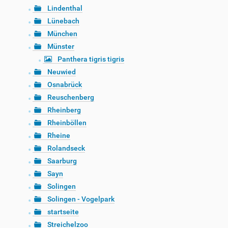
Lindenthal
Lünebach
München
Münster
Panthera tigris tigris
Neuwied
Osnabrück
Reuschenberg
Rheinberg
Rheinböllen
Rheine
Rolandseck
Saarburg
Sayn
Solingen
Solingen - Vogelpark
startseite
Streichelzoo