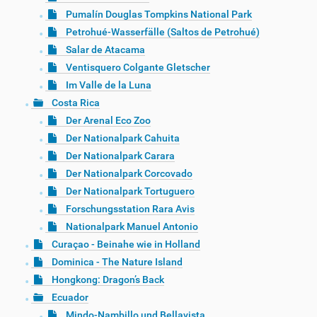
Pumalín Douglas Tompkins National Park
Petrohué-Wasserfälle (Saltos de Petrohué)
Salar de Atacama
Ventisquero Colgante Gletscher
Im Valle de la Luna
Costa Rica
Der Arenal Eco Zoo
Der Nationalpark Cahuita
Der Nationalpark Carara
Der Nationalpark Corcovado
Der Nationalpark Tortuguero
Forschungsstation Rara Avis
Nationalpark Manuel Antonio
Curaçao - Beinahe wie in Holland
Dominica - The Nature Island
Hongkong: Dragon’s Back
Ecuador
Mindo-Nambillo und Bellavista