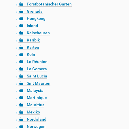
Forstbotanischer Garten
Grenada
Hongkong
Island
Kalscheuren
Karibik
Karten
Köln
La Réunion
La Gomera
Saint Lucia
Sint Maarten
Malaysia
Martinique
Mauritius
Mexiko
Nordirland
Norwegen