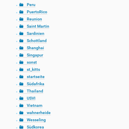
Peru
PuertoRico
Reunion
Saint Martin
Sardinien
Schottland
Shanghai
Singapur
sonst
st_kitts
startseite
Südafrika
Thailand
USVI
Vietnam
wahnerheide
Wesseling
Südkorea