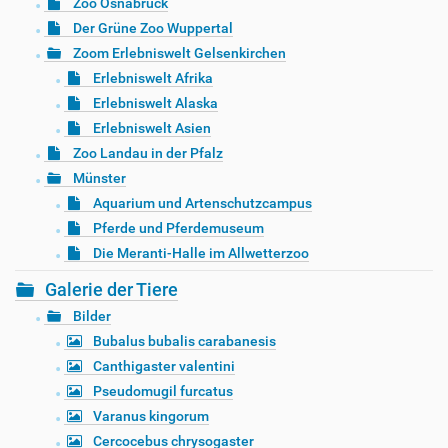
Zoo Osnabrück
Der Grüne Zoo Wuppertal
Zoom Erlebniswelt Gelsenkirchen
Erlebniswelt Afrika
Erlebniswelt Alaska
Erlebniswelt Asien
Zoo Landau in der Pfalz
Münster
Aquarium und Artenschutzcampus
Pferde und Pferdemuseum
Die Meranti-Halle im Allwetterzoo
Galerie der Tiere
Bilder
Bubalus bubalis carabanesis
Canthigaster valentini
Pseudomugil furcatus
Varanus kingorum
Cercocebus chrysogaster