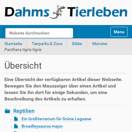
S
Website durchsuchen
Toggle na
e
k
Erweiterte Suche…
Startseite
Tierparks & Zoos
Bilder
Münster
t
Panthera tigris tigris
i
o
Übersicht
n
e
n
Eine Übersicht der verfügbaren Artikel dieser Webseite.
Bewegen Sie den Mauszeiger über einen Artikel und
lassen Sie ihn dort für einige Sekunden, um eine
Beschreibung des Artikels zu erhalten.
Reptilien
Ein Großterrarium für Grüne Leguane
Broadleysaurus major