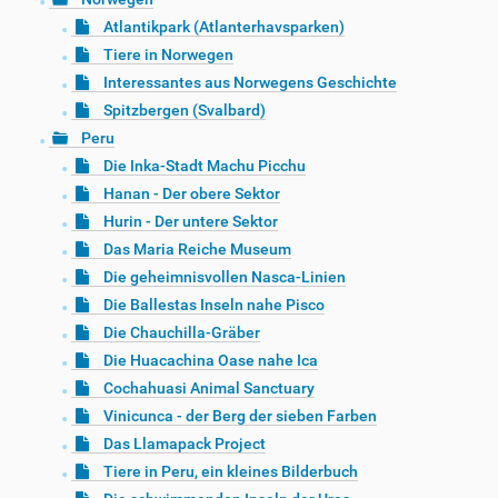
Atlantikpark (Atlanterhavsparken)
Tiere in Norwegen
Interessantes aus Norwegens Geschichte
Spitzbergen (Svalbard)
Peru
Die Inka-Stadt Machu Picchu
Hanan - Der obere Sektor
Hurin - Der untere Sektor
Das Maria Reiche Museum
Die geheimnisvollen Nasca-Linien
Die Ballestas Inseln nahe Pisco
Die Chauchilla-Gräber
Die Huacachina Oase nahe Ica
Cochahuasi Animal Sanctuary
Vinicunca - der Berg der sieben Farben
Das Llamapack Project
Tiere in Peru, ein kleines Bilderbuch