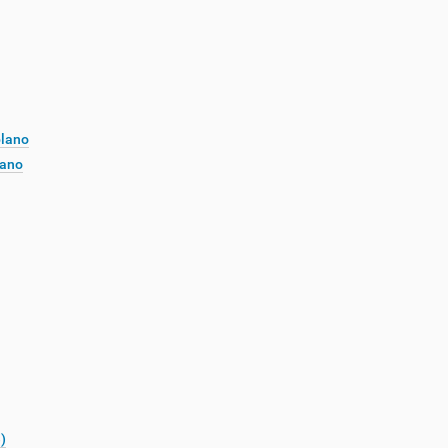
plano
lano
)