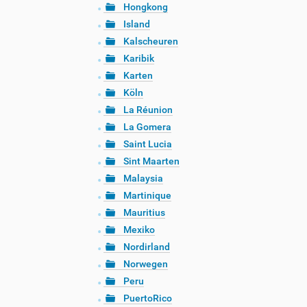
Hongkong
Island
Kalscheuren
Karibik
Karten
Köln
La Réunion
La Gomera
Saint Lucia
Sint Maarten
Malaysia
Martinique
Mauritius
Mexiko
Nordirland
Norwegen
Peru
PuertoRico