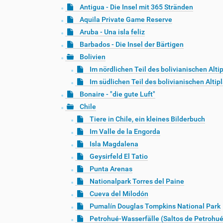
Antigua - Die Insel mit 365 Stränden
Aquila Private Game Reserve
Aruba - Una isla feliz
Barbados - Die Insel der Bärtigen
Bolivien
Im nördlichen Teil des bolivianischen Alti
Im südlichen Teil des bolivianischen Altip
Bonaire - "die gute Luft"
Chile
Tiere in Chile, ein kleines Bilderbuch
Im Valle de la Engorda
Isla Magdalena
Geysirfeld El Tatio
Punta Arenas
Nationalpark Torres del Paine
Cueva del Milodón
Pumalín Douglas Tompkins National Park
Petrohué-Wasserfälle (Saltos de Petrohué