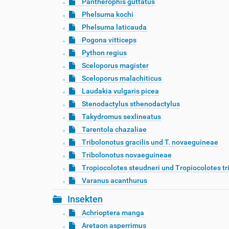
Pantherophis guttatus
Phelsuma kochi
Phelsuma laticauda
Pogona vitticeps
Python regius
Sceloporus magister
Sceloporus malachiticus
Laudakia vulgaris picea
Stenodactylus sthenodactylus
Takydromus sexlineatus
Tarentola chazaliae
Tribolonotus gracilis und T. novaeguineae
Tribolonotus novaeguineae
Tropiocolotes steudneri und Tropiocolotes tr
Varanus acanthurus
Insekten
Achrioptera manga
Aretaon asperrimus