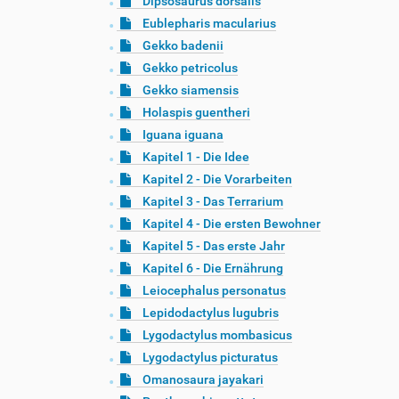
Dipsosaurus dorsalis
Eublepharis macularius
Gekko badenii
Gekko petricolus
Gekko siamensis
Holaspis guentheri
Iguana iguana
Kapitel 1 - Die Idee
Kapitel 2 - Die Vorarbeiten
Kapitel 3 - Das Terrarium
Kapitel 4 - Die ersten Bewohner
Kapitel 5 - Das erste Jahr
Kapitel 6 - Die Ernährung
Leiocephalus personatus
Lepidodactylus lugubris
Lygodactylus mombasicus
Lygodactylus picturatus
Omanosaura jayakari