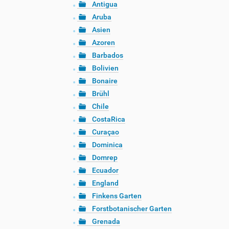
Antigua
Aruba
Asien
Azoren
Barbados
Bolivien
Bonaire
Brühl
Chile
CostaRica
Curaçao
Dominica
Domrep
Ecuador
England
Finkens Garten
Forstbotanischer Garten
Grenada