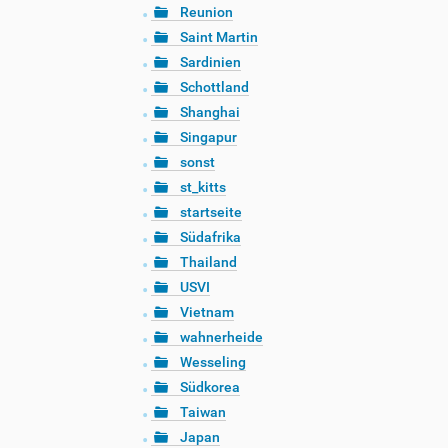
Reunion
Saint Martin
Sardinien
Schottland
Shanghai
Singapur
sonst
st_kitts
startseite
Südafrika
Thailand
USVI
Vietnam
wahnerheide
Wesseling
Südkorea
Taiwan
Japan