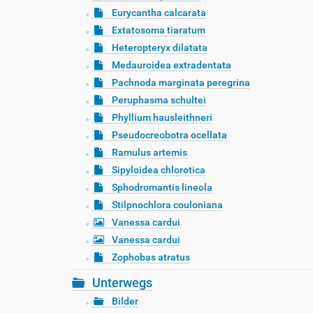
Eurycantha calcarata
Extatosoma tiaratum
Heteropteryx dilatata
Medauroidea extradentata
Pachnoda marginata peregrina
Peruphasma schultei
Phyllium hausleithneri
Pseudocreobotra ocellata
Ramulus artemis
Sipyloidea chlorotica
Sphodromantis lineola
Stilpnochlora couloniana
Vanessa cardui
Vanessa cardui
Zophobas atratus
Unterwegs
Bilder