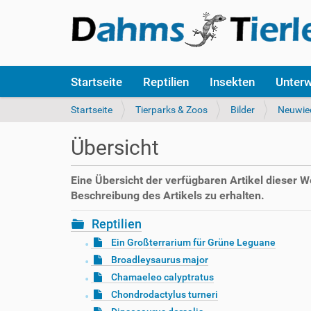
S
Startseite
Reptilien
Insekten
Unter
e
k
S
Startseite
Tierparks & Zoos
Bilder
Neuwie
t
i
i
e
Übersicht
o
s
n
i
e
n
Eine Übersicht der verfügbaren Artikel dieser 
n
d
Beschreibung des Artikels zu erhalten.
h
i
Reptilien
e
Ein Großterrarium für Grüne Leguane
r
Broadleysaurus major
:
Chamaeleo calyptratus
Chondrodactylus turneri