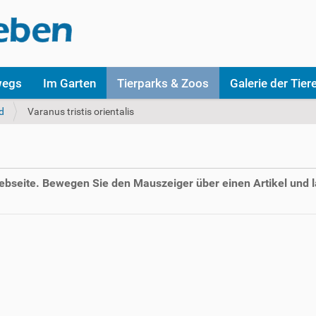
wegs
Im Garten
Tierparks & Zoos
Galerie der Tier
d
Varanus tristis orientalis
Webseite. Bewegen Sie den Mauszeiger über einen Artikel und l