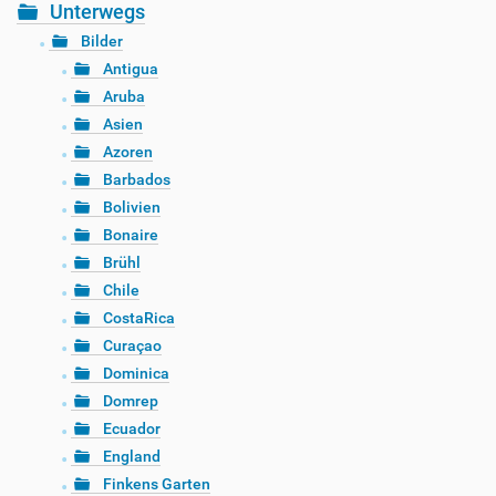
Unterwegs
Bilder
Antigua
Aruba
Asien
Azoren
Barbados
Bolivien
Bonaire
Brühl
Chile
CostaRica
Curaçao
Dominica
Domrep
Ecuador
England
Finkens Garten