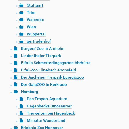
Stuttgart
Trier
Walsrode
Wien
Wuppertal
gertrudenhof
Burgers' Zoo in Arnheim
Lindenthaler Tierpark
Eifalia Schmetterlingsgarten Ahrhütte
Eifel-Zoo Lünebach-Pronsfeld
Der Aachener Tierpark Euregiozoo
Der GaiaZOO in Kerkrade
Hamburg
Das Tropen-Aquarium
Hagenbecks Dinosaurier
Tierwelten bei Hagenbeck
Miniatur Wunderland
Erlebnis-Zoo Hannover