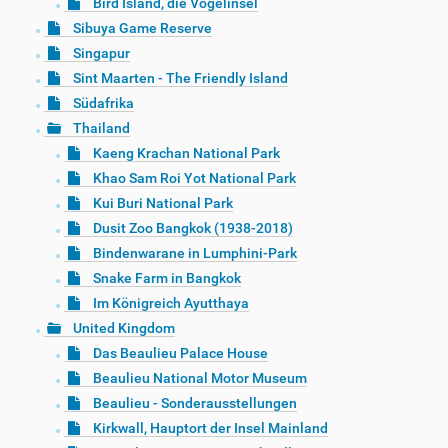
Bird Island, die Vogelinsel
Sibuya Game Reserve
Singapur
Sint Maarten - The Friendly Island
Südafrika
Thailand
Kaeng Krachan National Park
Khao Sam Roi Yot National Park
Kui Buri National Park
Dusit Zoo Bangkok (1938-2018)
Bindenwarane in Lumphini-Park
Snake Farm in Bangkok
Im Königreich Ayutthaya
United Kingdom
Das Beaulieu Palace House
Beaulieu National Motor Museum
Beaulieu - Sonderausstellungen
Kirkwall, Hauptort der Insel Mainland