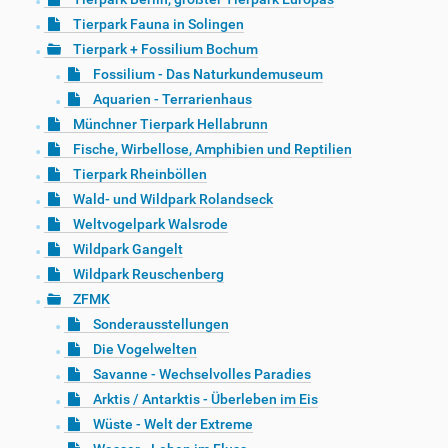
Tierpark Fauna in Solingen
Tierpark + Fossilium Bochum
Fossilium - Das Naturkundemuseum
Aquarien - Terrarienhaus
Münchner Tierpark Hellabrunn
Fische, Wirbellose, Amphibien und Reptilien
Tierpark Rheinböllen
Wald- und Wildpark Rolandseck
Weltvogelpark Walsrode
Wildpark Gangelt
Wildpark Reuschenberg
ZFMK
Sonderausstellungen
Die Vogelwelten
Savanne - Wechselvolles Paradies
Arktis / Antarktis - Überleben im Eis
Wüste - Welt der Extreme