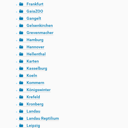
Frankfurt
GaiaZOO
Gangelt
Gelsenkirchen
Grevenmacher
Hamburg
Hannover
Hellenthal
Karten
Kasselburg
Koeln
Kommern
Königswinter
Krefeld
Kronberg
Landau
Landau Reptilium
Leipzig