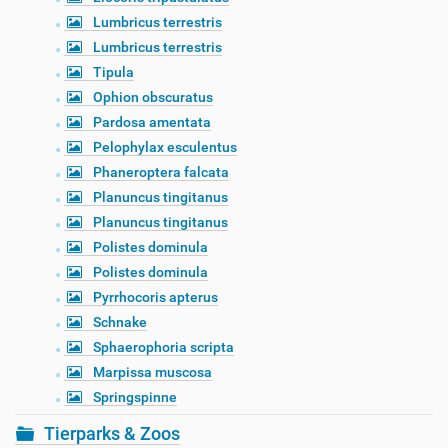
Lumbricus terrestris
Lumbricus terrestris
Tipula
Ophion obscuratus
Pardosa amentata
Pelophylax esculentus
Phaneroptera falcata
Planuncus tingitanus
Planuncus tingitanus
Polistes dominula
Polistes dominula
Pyrrhocoris apterus
Schnake
Sphaerophoria scripta
Marpissa muscosa
Springspinne
Tierparks & Zoos