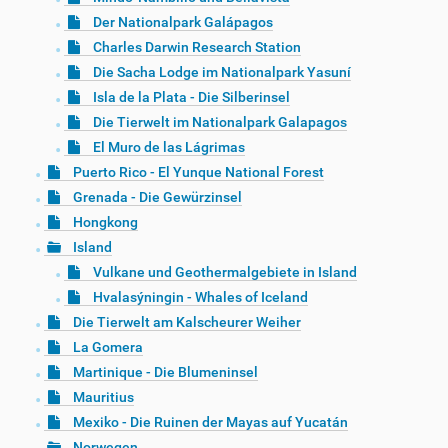
Der Nationalpark Galápagos
Charles Darwin Research Station
Die Sacha Lodge im Nationalpark Yasuní
Isla de la Plata - Die Silberinsel
Die Tierwelt im Nationalpark Galapagos
El Muro de las Lágrimas
Puerto Rico - El Yunque National Forest
Grenada - Die Gewürzinsel
Hongkong
Island
Vulkane und Geothermalgebiete in Island
Hvalasýningin - Whales of Iceland
Die Tierwelt am Kalscheurer Weiher
La Gomera
Martinique - Die Blumeninsel
Mauritius
Mexiko - Die Ruinen der Mayas auf Yucatán
Norwegen