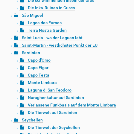
Die schwimmenden Inseln der Uros
Die Inka-Ruinen in Cusco
São Miguel
Lagoa das Furnas
Terra Nostra Garden
Saint Lucia - wo der Leguan lebt
Saint-Martin - westlichster Punkt der EU
Sardinien
Capo d'Orso
Capo Figari
Capo Testa
Monte Limbara
Laguna di San Teodoro
Nuraghenkultur auf Sardinien
Verlassene Funkbasis auf dem Monte Limbara
Die Tierwelt auf Sardinien
Seychellen
Die Tierwelt der Seychellen