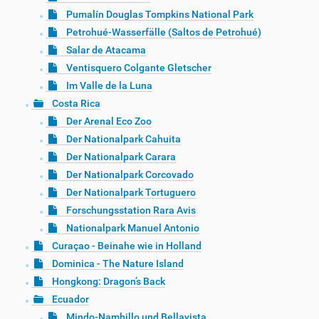
Pumalín Douglas Tompkins National Park
Petrohué-Wasserfälle (Saltos de Petrohué)
Salar de Atacama
Ventisquero Colgante Gletscher
Im Valle de la Luna
Costa Rica
Der Arenal Eco Zoo
Der Nationalpark Cahuita
Der Nationalpark Carara
Der Nationalpark Corcovado
Der Nationalpark Tortuguero
Forschungsstation Rara Avis
Nationalpark Manuel Antonio
Curaçao - Beinahe wie in Holland
Dominica - The Nature Island
Hongkong: Dragon’s Back
Ecuador
Mindo-Nambillo und Bellavista