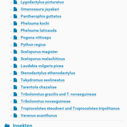
Lygodactylus picturatus
Omanosaura jayakari
Pantherophis guttatus
Phelsuma kochi
Phelsuma laticauda
Pogona vitticeps
Python regius
Sceloporus magister
Sceloporus malachiticus
Laudakia vulgaris picea
Stenodactylus sthenodactylus
Takydromus sexlineatus
Tarentola chazaliae
Tribolonotus gracilis und T. novaeguineae
Tribolonotus novaeguineae
Tropiocolotes steudneri und Tropiocolotes tripolitanus
Varanus acanthurus
Insekten