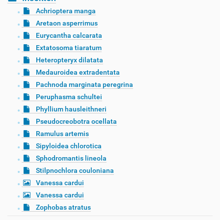
Achrioptera manga
Aretaon asperrimus
Eurycantha calcarata
Extatosoma tiaratum
Heteropteryx dilatata
Medauroidea extradentata
Pachnoda marginata peregrina
Peruphasma schultei
Phyllium hausleithneri
Pseudocreobotra ocellata
Ramulus artemis
Sipyloidea chlorotica
Sphodromantis lineola
Stilpnochlora couloniana
Vanessa cardui
Vanessa cardui
Zophobas atratus