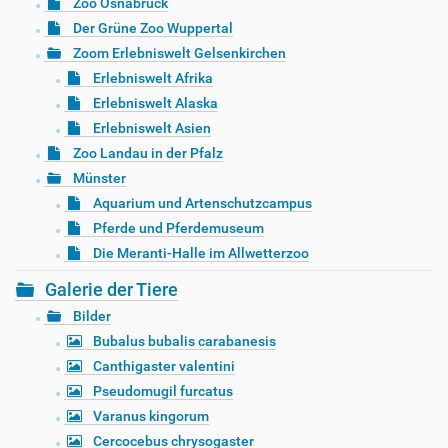
Zoo Osnabrück
Der Grüne Zoo Wuppertal
Zoom Erlebniswelt Gelsenkirchen
Erlebniswelt Afrika
Erlebniswelt Alaska
Erlebniswelt Asien
Zoo Landau in der Pfalz
Münster
Aquarium und Artenschutzcampus
Pferde und Pferdemuseum
Die Meranti-Halle im Allwetterzoo
Galerie der Tiere
Bilder
Bubalus bubalis carabanesis
Canthigaster valentini
Pseudomugil furcatus
Varanus kingorum
Cercocebus chrysogaster