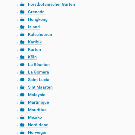
Forstbotanischer Garten
Grenada
Hongkong
Island
Kalscheuren
Karibik
Karten
Köln
La Réunion
La Gomera
Saint Lucia
Sint Maarten
Malaysia
Martinique
Mauritius
Mexiko
Nordirland
Norwegen