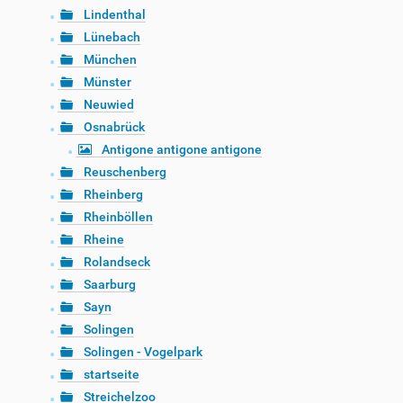
Lindenthal
Lünebach
München
Münster
Neuwied
Osnabrück
Antigone antigone antigone
Reuschenberg
Rheinberg
Rheinböllen
Rheine
Rolandseck
Saarburg
Sayn
Solingen
Solingen - Vogelpark
startseite
Streichelzoo