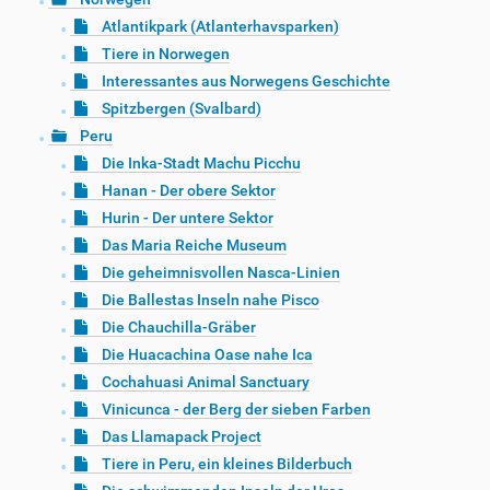
Atlantikpark (Atlanterhavsparken)
Tiere in Norwegen
Interessantes aus Norwegens Geschichte
Spitzbergen (Svalbard)
Peru
Die Inka-Stadt Machu Picchu
Hanan - Der obere Sektor
Hurin - Der untere Sektor
Das Maria Reiche Museum
Die geheimnisvollen Nasca-Linien
Die Ballestas Inseln nahe Pisco
Die Chauchilla-Gräber
Die Huacachina Oase nahe Ica
Cochahuasi Animal Sanctuary
Vinicunca - der Berg der sieben Farben
Das Llamapack Project
Tiere in Peru, ein kleines Bilderbuch