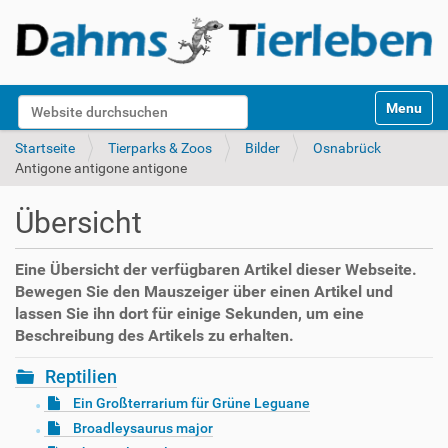
S
Website durchsuchen
Toggle na
e
k
Erweiterte Suche…
Startseite
Tierparks & Zoos
Bilder
Osnabrück
t
Antigone antigone antigone
i
o
Übersicht
n
e
n
Eine Übersicht der verfügbaren Artikel dieser Webseite.
Bewegen Sie den Mauszeiger über einen Artikel und
lassen Sie ihn dort für einige Sekunden, um eine
Beschreibung des Artikels zu erhalten.
Reptilien
Ein Großterrarium für Grüne Leguane
Broadleysaurus major