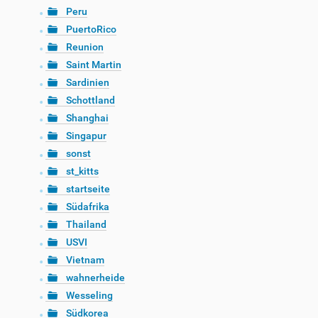
Peru
PuertoRico
Reunion
Saint Martin
Sardinien
Schottland
Shanghai
Singapur
sonst
st_kitts
startseite
Südafrika
Thailand
USVI
Vietnam
wahnerheide
Wesseling
Südkorea