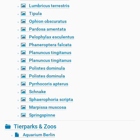
Lumbricus terrestris
Tipula
Ophion obscuratus
Pardosa amentata
Pelophylax esculentus
Phaneroptera falcata
Planuncus tingitanus
Planuncus tingitanus
Polistes dominula
Polistes dominula
Pyrrhocoris apterus
Schnake
Sphaerophoria scripta
Marpissa muscosa
Springspinne
Tierparks & Zoos
Aquarium Berlin