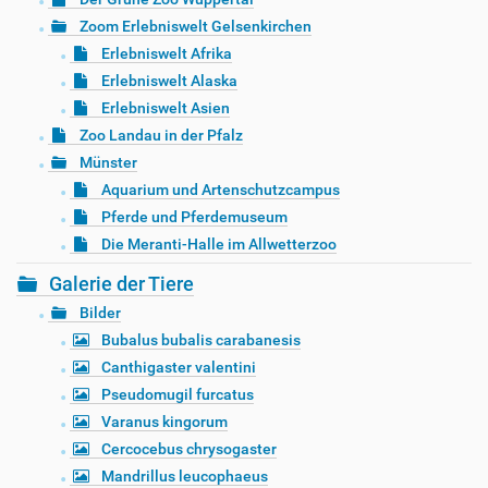
Zoom Erlebniswelt Gelsenkirchen
Erlebniswelt Afrika
Erlebniswelt Alaska
Erlebniswelt Asien
Zoo Landau in der Pfalz
Münster
Aquarium und Artenschutzcampus
Pferde und Pferdemuseum
Die Meranti-Halle im Allwetterzoo
Galerie der Tiere
Bilder
Bubalus bubalis carabanesis
Canthigaster valentini
Pseudomugil furcatus
Varanus kingorum
Cercocebus chrysogaster
Mandrillus leucophaeus