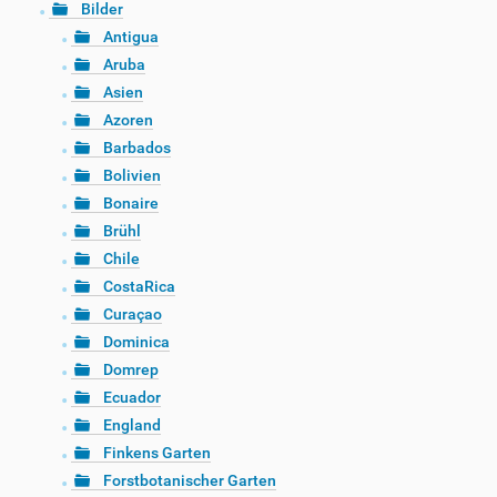
Bilder
Antigua
Aruba
Asien
Azoren
Barbados
Bolivien
Bonaire
Brühl
Chile
CostaRica
Curaçao
Dominica
Domrep
Ecuador
England
Finkens Garten
Forstbotanischer Garten