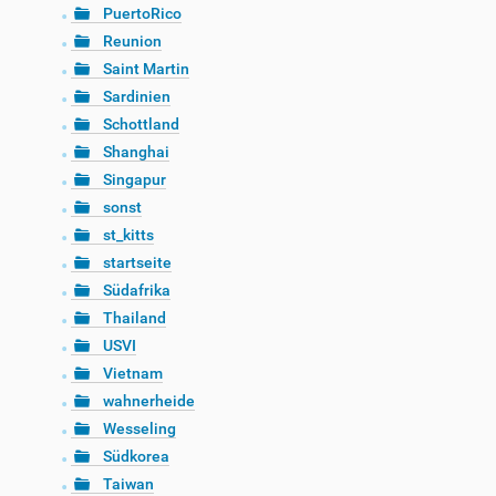
PuertoRico
Reunion
Saint Martin
Sardinien
Schottland
Shanghai
Singapur
sonst
st_kitts
startseite
Südafrika
Thailand
USVI
Vietnam
wahnerheide
Wesseling
Südkorea
Taiwan