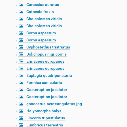
Carassius auratus
Catocala fraxin
Chalcolestes viridis
Chalcolestes viridis
Cornu aspersum
Cornu aspersum
Cyphostethus tristriatus
Dolichopus nigricornis
Erinaceus europaeus
Erinaceus europaeus
Euplagia quadripunctaria
Formica cunicularia
Gasteruption jaculator
Gasteruption jaculator
gonocerus-acuteangulatus.jpg
Halyomorpha halys
Liocoris tripustulatus
Lumbricus terrestris