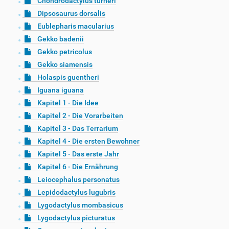
Chondrodactylus turneri
Dipsosaurus dorsalis
Eublepharis macularius
Gekko badenii
Gekko petricolus
Gekko siamensis
Holaspis guentheri
Iguana iguana
Kapitel 1 - Die Idee
Kapitel 2 - Die Vorarbeiten
Kapitel 3 - Das Terrarium
Kapitel 4 - Die ersten Bewohner
Kapitel 5 - Das erste Jahr
Kapitel 6 - Die Ernährung
Leiocephalus personatus
Lepidodactylus lugubris
Lygodactylus mombasicus
Lygodactylus picturatus