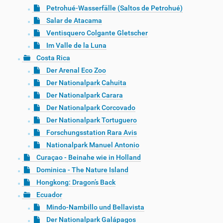
Petrohué-Wasserfälle (Saltos de Petrohué)
Salar de Atacama
Ventisquero Colgante Gletscher
Im Valle de la Luna
Costa Rica
Der Arenal Eco Zoo
Der Nationalpark Cahuita
Der Nationalpark Carara
Der Nationalpark Corcovado
Der Nationalpark Tortuguero
Forschungsstation Rara Avis
Nationalpark Manuel Antonio
Curaçao - Beinahe wie in Holland
Dominica - The Nature Island
Hongkong: Dragon’s Back
Ecuador
Mindo-Nambillo und Bellavista
Der Nationalpark Galápagos