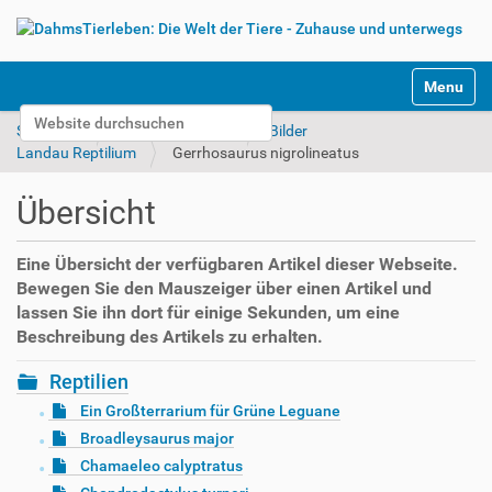
S
Toggle na
e
Website durchsuchen
k
Startseite
Tierparks & Zoos
Bilder
t
Erweiterte Suche…
Landau Reptilium
Gerrhosaurus nigrolineatus
i
o
Übersicht
n
e
n
Eine Übersicht der verfügbaren Artikel dieser Webseite.
Bewegen Sie den Mauszeiger über einen Artikel und
lassen Sie ihn dort für einige Sekunden, um eine
Beschreibung des Artikels zu erhalten.
Reptilien
Ein Großterrarium für Grüne Leguane
Broadleysaurus major
Chamaeleo calyptratus