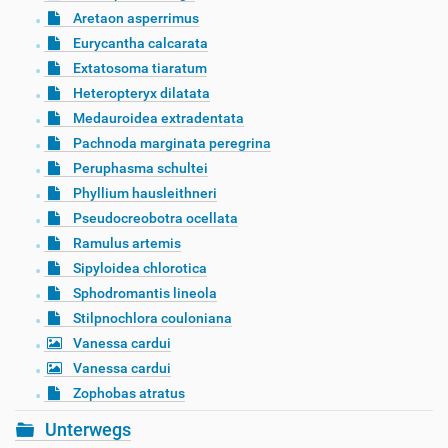
Aretaon asperrimus
Eurycantha calcarata
Extatosoma tiaratum
Heteropteryx dilatata
Medauroidea extradentata
Pachnoda marginata peregrina
Peruphasma schultei
Phyllium hausleithneri
Pseudocreobotra ocellata
Ramulus artemis
Sipyloidea chlorotica
Sphodromantis lineola
Stilpnochlora couloniana
Vanessa cardui
Vanessa cardui
Zophobas atratus
Unterwegs