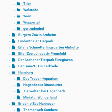
Trier
Walsrode
Wien
Wuppertal
gertrudenhof
Burgers' Zoo in Arnheim
Lindenthaler Tierpark
Eifalia Schmetterlingsgarten Ahrhütte
Eifel-Zoo Lünebach-Pronsfeld
Der Aachener Tierpark Euregiozoo
Der GaiaZOO in Kerkrade
Hamburg
Das Tropen-Aquarium
Hagenbecks Dinosaurier
Tierwelten bei Hagenbeck
Miniatur Wunderland
Erlebnis-Zoo Hannover
Themenwelt Sambesi