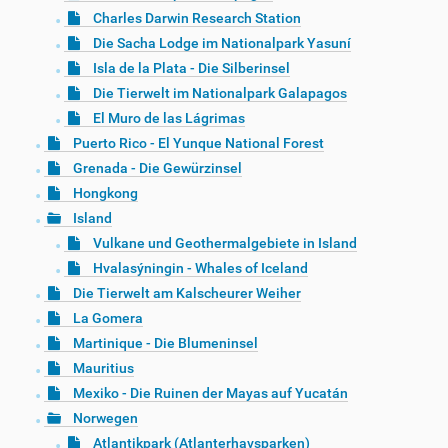
Charles Darwin Research Station
Die Sacha Lodge im Nationalpark Yasuní
Isla de la Plata - Die Silberinsel
Die Tierwelt im Nationalpark Galapagos
El Muro de las Lágrimas
Puerto Rico - El Yunque National Forest
Grenada - Die Gewürzinsel
Hongkong
Island
Vulkane und Geothermalgebiete in Island
Hvalasýningin - Whales of Iceland
Die Tierwelt am Kalscheurer Weiher
La Gomera
Martinique - Die Blumeninsel
Mauritius
Mexiko - Die Ruinen der Mayas auf Yucatán
Norwegen
Atlantikpark (Atlanterhavsparken)