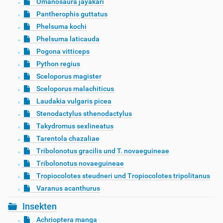
Omanosaura jayakari
Pantherophis guttatus
Phelsuma kochi
Phelsuma laticauda
Pogona vitticeps
Python regius
Sceloporus magister
Sceloporus malachiticus
Laudakia vulgaris picea
Stenodactylus sthenodactylus
Takydromus sexlineatus
Tarentola chazaliae
Tribolonotus gracilis und T. novaeguineae
Tribolonotus novaeguineae
Tropiocolotes steudneri und Tropiocolotes tripolitanus
Varanus acanthurus
Insekten
Achrioptera manga