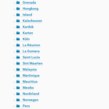
Grenada
Hongkong
Island
Kalscheuren
Karibik
Karten
Köln
La Réunion
La Gomera
Saint Lucia
Sint Maarten
Malaysia
Martinique
Mauritius
Mexiko
Nordirland
Norwegen
Peru