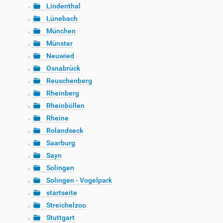
Lindenthal
Lünebach
München
Münster
Neuwied
Osnabrück
Reuschenberg
Rheinberg
Rheinböllen
Rheine
Rolandseck
Saarburg
Sayn
Solingen
Solingen - Vogelpark
startseite
Streichelzoo
Stuttgart