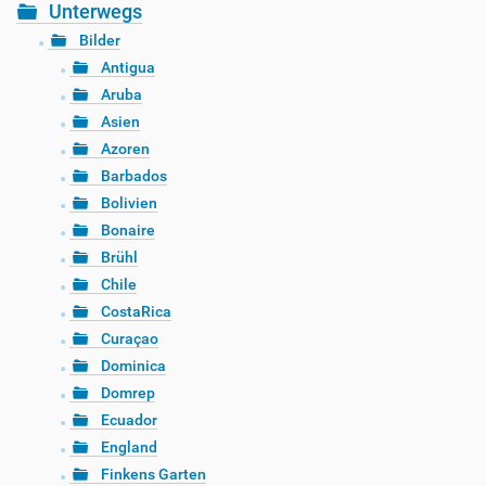
Unterwegs
Bilder
Antigua
Aruba
Asien
Azoren
Barbados
Bolivien
Bonaire
Brühl
Chile
CostaRica
Curaçao
Dominica
Domrep
Ecuador
England
Finkens Garten