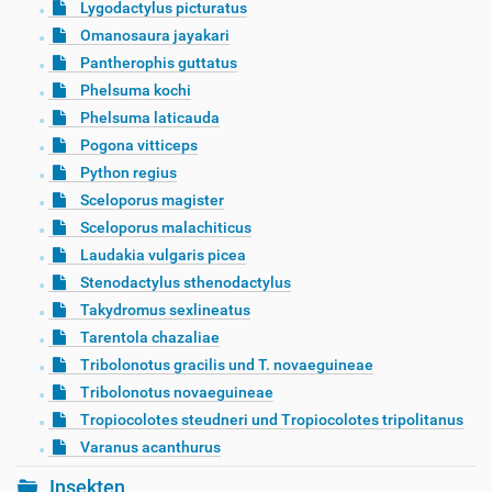
Lygodactylus picturatus
Omanosaura jayakari
Pantherophis guttatus
Phelsuma kochi
Phelsuma laticauda
Pogona vitticeps
Python regius
Sceloporus magister
Sceloporus malachiticus
Laudakia vulgaris picea
Stenodactylus sthenodactylus
Takydromus sexlineatus
Tarentola chazaliae
Tribolonotus gracilis und T. novaeguineae
Tribolonotus novaeguineae
Tropiocolotes steudneri und Tropiocolotes tripolitanus
Varanus acanthurus
Insekten