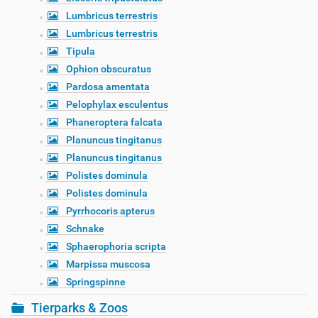
Lumbricus terrestris
Lumbricus terrestris
Tipula
Ophion obscuratus
Pardosa amentata
Pelophylax esculentus
Phaneroptera falcata
Planuncus tingitanus
Planuncus tingitanus
Polistes dominula
Polistes dominula
Pyrrhocoris apterus
Schnake
Sphaerophoria scripta
Marpissa muscosa
Springspinne
Tierparks & Zoos