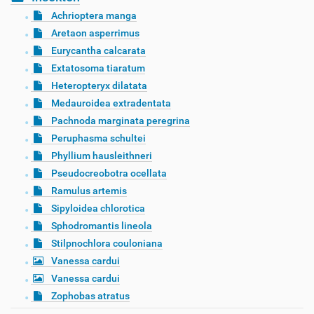
Achrioptera manga
Aretaon asperrimus
Eurycantha calcarata
Extatosoma tiaratum
Heteropteryx dilatata
Medauroidea extradentata
Pachnoda marginata peregrina
Peruphasma schultei
Phyllium hausleithneri
Pseudocreobotra ocellata
Ramulus artemis
Sipyloidea chlorotica
Sphodromantis lineola
Stilpnochlora couloniana
Vanessa cardui
Vanessa cardui
Zophobas atratus