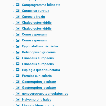
Camptogramma bilineata
Carassius auratus
Catocala fraxin
Chalcolestes viridis
Chalcolestes viridis
Cornu aspersum
Cornu aspersum
Cyphostethus tristriatus
Dolichopus nigricornis
Erinaceus europaeus
Erinaceus europaeus
Euplagia quadripunctaria
Formica cunicularia
Gasteruption jaculator
Gasteruption jaculator
gonocerus-acuteangulatus.jpg
Halyomorpha halys
Liocoris tripustulatus