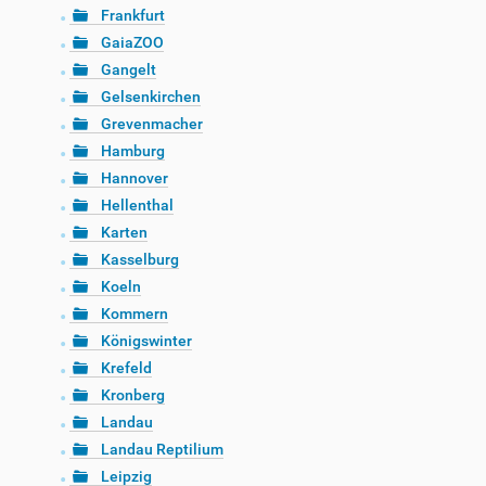
Frankfurt
GaiaZOO
Gangelt
Gelsenkirchen
Grevenmacher
Hamburg
Hannover
Hellenthal
Karten
Kasselburg
Koeln
Kommern
Königswinter
Krefeld
Kronberg
Landau
Landau Reptilium
Leipzig