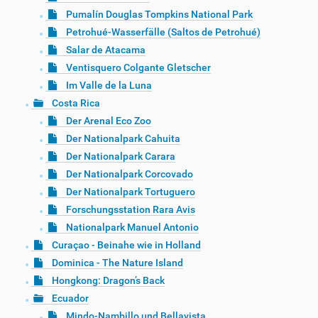
Pumalín Douglas Tompkins National Park
Petrohué-Wasserfälle (Saltos de Petrohué)
Salar de Atacama
Ventisquero Colgante Gletscher
Im Valle de la Luna
Costa Rica
Der Arenal Eco Zoo
Der Nationalpark Cahuita
Der Nationalpark Carara
Der Nationalpark Corcovado
Der Nationalpark Tortuguero
Forschungsstation Rara Avis
Nationalpark Manuel Antonio
Curaçao - Beinahe wie in Holland
Dominica - The Nature Island
Hongkong: Dragon’s Back
Ecuador
Mindo-Nambillo und Bellavista