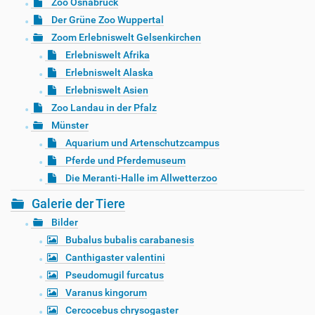
Zoo Osnabrück
Der Grüne Zoo Wuppertal
Zoom Erlebniswelt Gelsenkirchen
Erlebniswelt Afrika
Erlebniswelt Alaska
Erlebniswelt Asien
Zoo Landau in der Pfalz
Münster
Aquarium und Artenschutzcampus
Pferde und Pferdemuseum
Die Meranti-Halle im Allwetterzoo
Galerie der Tiere
Bilder
Bubalus bubalis carabanesis
Canthigaster valentini
Pseudomugil furcatus
Varanus kingorum
Cercocebus chrysogaster