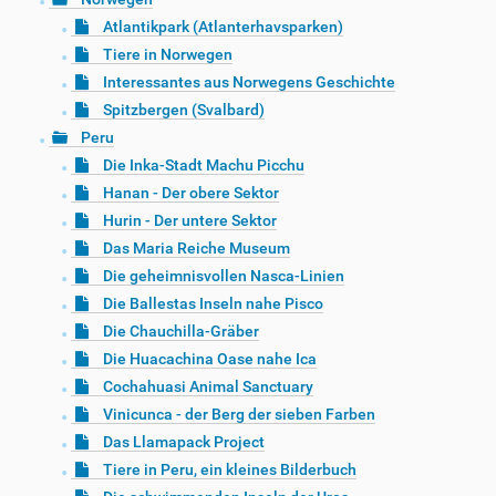
Atlantikpark (Atlanterhavsparken)
Tiere in Norwegen
Interessantes aus Norwegens Geschichte
Spitzbergen (Svalbard)
Peru
Die Inka-Stadt Machu Picchu
Hanan - Der obere Sektor
Hurin - Der untere Sektor
Das Maria Reiche Museum
Die geheimnisvollen Nasca-Linien
Die Ballestas Inseln nahe Pisco
Die Chauchilla-Gräber
Die Huacachina Oase nahe Ica
Cochahuasi Animal Sanctuary
Vinicunca - der Berg der sieben Farben
Das Llamapack Project
Tiere in Peru, ein kleines Bilderbuch