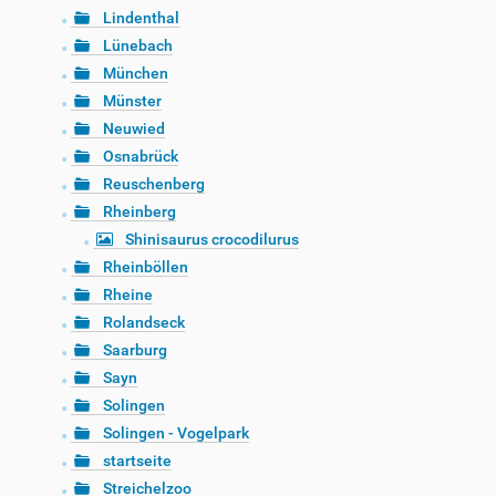
Lindenthal
Lünebach
München
Münster
Neuwied
Osnabrück
Reuschenberg
Rheinberg
Shinisaurus crocodilurus
Rheinböllen
Rheine
Rolandseck
Saarburg
Sayn
Solingen
Solingen - Vogelpark
startseite
Streichelzoo