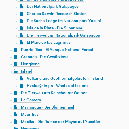
Der Nationalpark Galápagos
Charles Darwin Research Station
Die Sacha Lodge im Nationalpark Yasuní
Isla de la Plata - Die Silberinsel
Die Tierwelt im Nationalpark Galapagos
El Muro de las Lágrimas
Puerto Rico - El Yunque National Forest
Grenada - Die Gewürzinsel
Hongkong
Island
Vulkane und Geothermalgebiete in Island
Hvalasýningin - Whales of Iceland
Die Tierwelt am Kalscheurer Weiher
La Gomera
Martinique - Die Blumeninsel
Mauritius
Mexiko - Die Ruinen der Mayas auf Yucatán
Norwegen