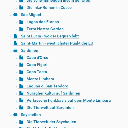
Die schwimmenden Inseln der Uros
Die Inka-Ruinen in Cusco
São Miguel
Lagoa das Furnas
Terra Nostra Garden
Saint Lucia - wo der Leguan lebt
Saint-Martin - westlichster Punkt der EU
Sardinien
Capo d'Orso
Capo Figari
Capo Testa
Monte Limbara
Laguna di San Teodoro
Nuraghenkultur auf Sardinien
Verlassene Funkbasis auf dem Monte Limbara
Die Tierwelt auf Sardinien
Seychellen
Die Tierwelt der Seychellen