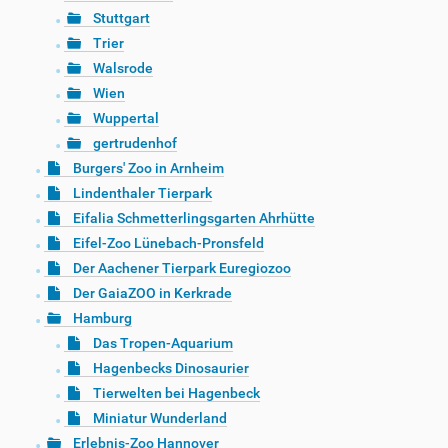
Stuttgart
Trier
Walsrode
Wien
Wuppertal
gertrudenhof
Burgers' Zoo in Arnheim
Lindenthaler Tierpark
Eifalia Schmetterlingsgarten Ahrhütte
Eifel-Zoo Lünebach-Pronsfeld
Der Aachener Tierpark Euregiozoo
Der GaiaZOO in Kerkrade
Hamburg
Das Tropen-Aquarium
Hagenbecks Dinosaurier
Tierwelten bei Hagenbeck
Miniatur Wunderland
Erlebnis-Zoo Hannover