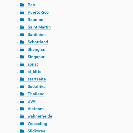
Peru
PuertoRico
Reunion
Saint Martin
Sardinien
Schottland
Shanghai
Singapur
sonst
st_kitts
startseite
Südafrika
Thailand
USVI
Vietnam
wahnerheide
Wesseling
Südkorea