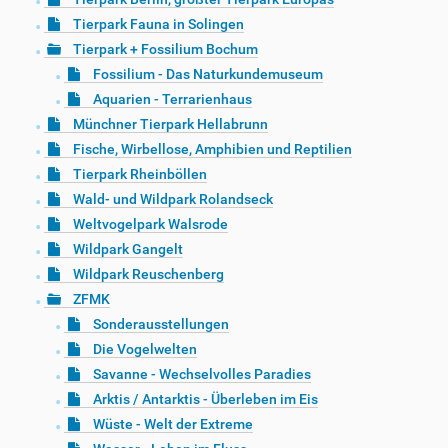
Tierpark Fauna in Solingen
Tierpark + Fossilium Bochum
Fossilium - Das Naturkundemuseum
Aquarien - Terrarienhaus
Münchner Tierpark Hellabrunn
Fische, Wirbellose, Amphibien und Reptilien
Tierpark Rheinböllen
Wald- und Wildpark Rolandseck
Weltvogelpark Walsrode
Wildpark Gangelt
Wildpark Reuschenberg
ZFMK
Sonderausstellungen
Die Vogelwelten
Savanne - Wechselvolles Paradies
Arktis / Antarktis - Überleben im Eis
Wüste - Welt der Extreme