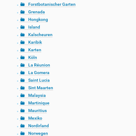
Forstbotanischer Garten
Grenada
Hongkong
Island
Kalscheuren
Karibik
Karten
Köln
La Réunion
La Gomera
Saint Lucia
Sint Maarten
Malaysia
Martinique
Mauritius
Mexiko
Nordirland
Norwegen