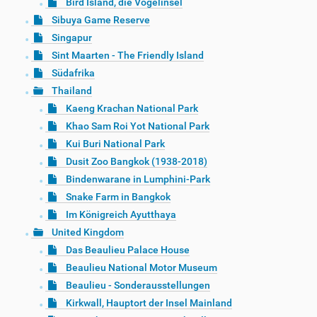
Bird Island, die Vogelinsel
Sibuya Game Reserve
Singapur
Sint Maarten - The Friendly Island
Südafrika
Thailand
Kaeng Krachan National Park
Khao Sam Roi Yot National Park
Kui Buri National Park
Dusit Zoo Bangkok (1938-2018)
Bindenwarane in Lumphini-Park
Snake Farm in Bangkok
Im Königreich Ayutthaya
United Kingdom
Das Beaulieu Palace House
Beaulieu National Motor Museum
Beaulieu - Sonderausstellungen
Kirkwall, Hauptort der Insel Mainland