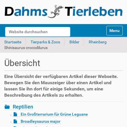
S
Website durchsuchen
Toggle na
e
k
Erweiterte Suche…
Startseite
Tierparks & Zoos
Bilder
Rheinberg
t
Shinisaurus crocodilurus
i
o
Übersicht
n
e
n
Eine Übersicht der verfügbaren Artikel dieser Webseite.
Bewegen Sie den Mauszeiger über einen Artikel und
lassen Sie ihn dort für einige Sekunden, um eine
Beschreibung des Artikels zu erhalten.
Reptilien
Ein Großterrarium für Grüne Leguane
Broadleysaurus major