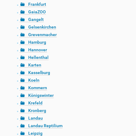
Frankfurt
GaiaZOO
Gangelt
Gelsenkirchen
Grevenmacher
Hamburg
Hannover
Hellenthal
Karten
Kasselburg
Koeln
Kommern
Königswinter
Krefeld
Kronberg
Landau
Landau Reptilium
Leipzig