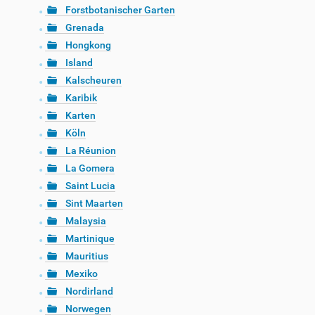
Forstbotanischer Garten
Grenada
Hongkong
Island
Kalscheuren
Karibik
Karten
Köln
La Réunion
La Gomera
Saint Lucia
Sint Maarten
Malaysia
Martinique
Mauritius
Mexiko
Nordirland
Norwegen