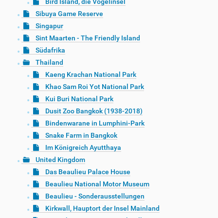
Bird Island, die Vogelinsel
Sibuya Game Reserve
Singapur
Sint Maarten - The Friendly Island
Südafrika
Thailand
Kaeng Krachan National Park
Khao Sam Roi Yot National Park
Kui Buri National Park
Dusit Zoo Bangkok (1938-2018)
Bindenwarane in Lumphini-Park
Snake Farm in Bangkok
Im Königreich Ayutthaya
United Kingdom
Das Beaulieu Palace House
Beaulieu National Motor Museum
Beaulieu - Sonderausstellungen
Kirkwall, Hauptort der Insel Mainland