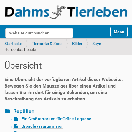
S
Website durchsuchen
Toggle na
e
k
Erweiterte Suche…
Startseite
Tierparks & Zoos
Bilder
Sayn
t
Heliconius hecale
i
o
Übersicht
n
e
n
Eine Übersicht der verfügbaren Artikel dieser Webseite.
Bewegen Sie den Mauszeiger über einen Artikel und
lassen Sie ihn dort für einige Sekunden, um eine
Beschreibung des Artikels zu erhalten.
Reptilien
Ein Großterrarium für Grüne Leguane
Broadleysaurus major