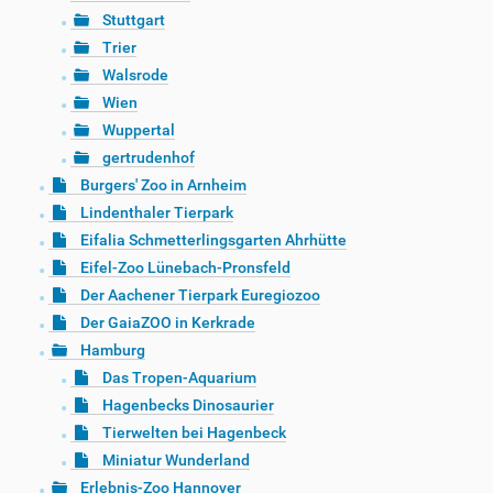
Stuttgart
Trier
Walsrode
Wien
Wuppertal
gertrudenhof
Burgers' Zoo in Arnheim
Lindenthaler Tierpark
Eifalia Schmetterlingsgarten Ahrhütte
Eifel-Zoo Lünebach-Pronsfeld
Der Aachener Tierpark Euregiozoo
Der GaiaZOO in Kerkrade
Hamburg
Das Tropen-Aquarium
Hagenbecks Dinosaurier
Tierwelten bei Hagenbeck
Miniatur Wunderland
Erlebnis-Zoo Hannover