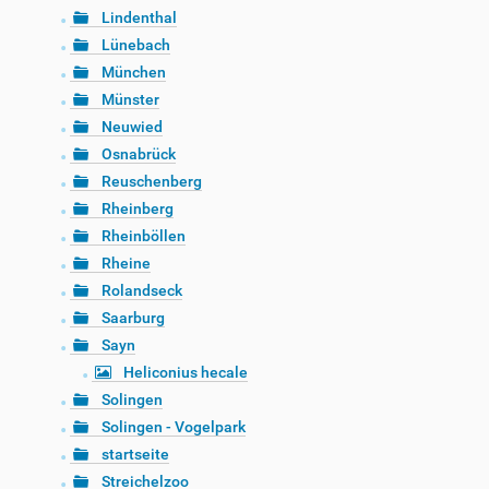
Lindenthal
Lünebach
München
Münster
Neuwied
Osnabrück
Reuschenberg
Rheinberg
Rheinböllen
Rheine
Rolandseck
Saarburg
Sayn
Heliconius hecale
Solingen
Solingen - Vogelpark
startseite
Streichelzoo