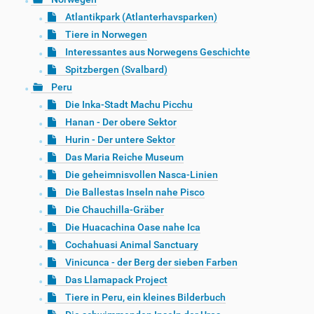
Atlantikpark (Atlanterhavsparken)
Tiere in Norwegen
Interessantes aus Norwegens Geschichte
Spitzbergen (Svalbard)
Peru
Die Inka-Stadt Machu Picchu
Hanan - Der obere Sektor
Hurin - Der untere Sektor
Das Maria Reiche Museum
Die geheimnisvollen Nasca-Linien
Die Ballestas Inseln nahe Pisco
Die Chauchilla-Gräber
Die Huacachina Oase nahe Ica
Cochahuasi Animal Sanctuary
Vinicunca - der Berg der sieben Farben
Das Llamapack Project
Tiere in Peru, ein kleines Bilderbuch