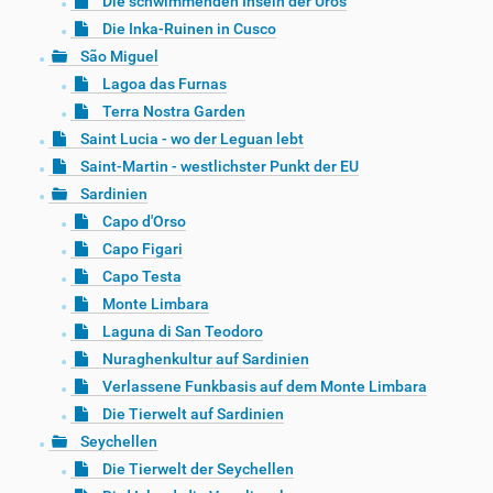
Die schwimmenden Inseln der Uros
Die Inka-Ruinen in Cusco
São Miguel
Lagoa das Furnas
Terra Nostra Garden
Saint Lucia - wo der Leguan lebt
Saint-Martin - westlichster Punkt der EU
Sardinien
Capo d'Orso
Capo Figari
Capo Testa
Monte Limbara
Laguna di San Teodoro
Nuraghenkultur auf Sardinien
Verlassene Funkbasis auf dem Monte Limbara
Die Tierwelt auf Sardinien
Seychellen
Die Tierwelt der Seychellen