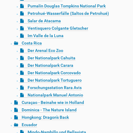
Pumalín Douglas Tompkins National Park
Petrohué-Wasserfälle (Saltos de Petrohué)
Salar de Atacama
Ventisquero Colgante Gletscher
Im Valle de la Luna
Costa Rica
Der Arenal Eco Zoo
Der Nationalpark Cahuita
Der Nationalpark Carara
Der Nationalpark Corcovado
Der Nationalpark Tortuguero
Forschungsstation Rara Avis
Nationalpark Manuel Antonio
Curaçao - Beinahe wie in Holland
Dominica - The Nature Island
Hongkong: Dragon’s Back
Ecuador
Mindo-Nambillo und Bellavista