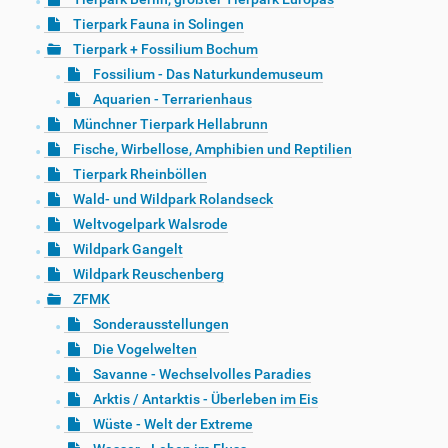
Tierpark Fauna in Solingen
Tierpark + Fossilium Bochum
Fossilium - Das Naturkundemuseum
Aquarien - Terrarienhaus
Münchner Tierpark Hellabrunn
Fische, Wirbellose, Amphibien und Reptilien
Tierpark Rheinböllen
Wald- und Wildpark Rolandseck
Weltvogelpark Walsrode
Wildpark Gangelt
Wildpark Reuschenberg
ZFMK
Sonderausstellungen
Die Vogelwelten
Savanne - Wechselvolles Paradies
Arktis / Antarktis - Überleben im Eis
Wüste - Welt der Extreme