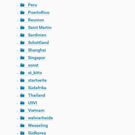
Peru
PuertoRico
Reunion
Saint Martin
Sardinien
Schottland
Shanghai
Singapur
sonst
st_kitts
startseite
Südafrika
Thailand
USVI
Vietnam
wahnerheide
Wesseling
Südkorea