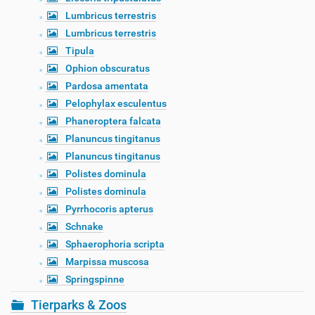
Lumbricus terrestris
Lumbricus terrestris
Tipula
Ophion obscuratus
Pardosa amentata
Pelophylax esculentus
Phaneroptera falcata
Planuncus tingitanus
Planuncus tingitanus
Polistes dominula
Polistes dominula
Pyrrhocoris apterus
Schnake
Sphaerophoria scripta
Marpissa muscosa
Springspinne
Tierparks & Zoos