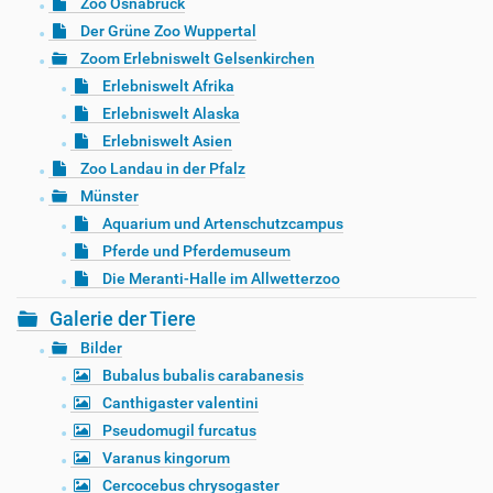
Zoo Osnabrück
Der Grüne Zoo Wuppertal
Zoom Erlebniswelt Gelsenkirchen
Erlebniswelt Afrika
Erlebniswelt Alaska
Erlebniswelt Asien
Zoo Landau in der Pfalz
Münster
Aquarium und Artenschutzcampus
Pferde und Pferdemuseum
Die Meranti-Halle im Allwetterzoo
Galerie der Tiere
Bilder
Bubalus bubalis carabanesis
Canthigaster valentini
Pseudomugil furcatus
Varanus kingorum
Cercocebus chrysogaster