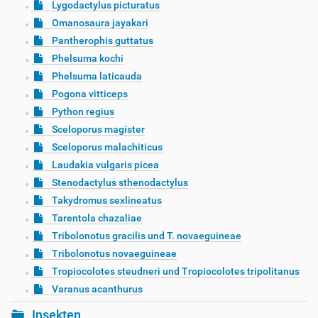
Lygodactylus picturatus
Omanosaura jayakari
Pantherophis guttatus
Phelsuma kochi
Phelsuma laticauda
Pogona vitticeps
Python regius
Sceloporus magister
Sceloporus malachiticus
Laudakia vulgaris picea
Stenodactylus sthenodactylus
Takydromus sexlineatus
Tarentola chazaliae
Tribolonotus gracilis und T. novaeguineae
Tribolonotus novaeguineae
Tropiocolotes steudneri und Tropiocolotes tripolitanus
Varanus acanthurus
Insekten