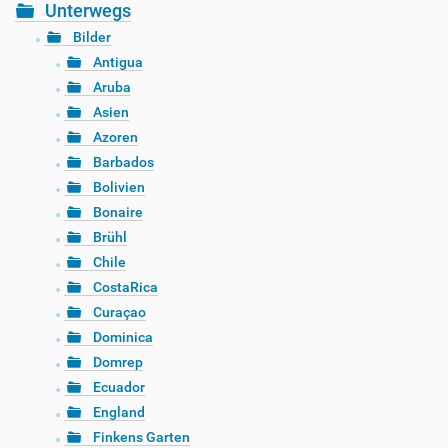
Unterwegs
Bilder
Antigua
Aruba
Asien
Azoren
Barbados
Bolivien
Bonaire
Brühl
Chile
CostaRica
Curaçao
Dominica
Domrep
Ecuador
England
Finkens Garten