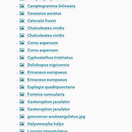
Camptogramma bilineata
Carassius auratus
Catocala fraxin
Chalcolestes viridis
Chalcolestes viridis
Cornu aspersum
Cornu aspersum
Cyphostethus tristriatus
Dolichopus nigricornis
Erinaceus europaeus
Erinaceus europaeus
Euplagia quadripunctaria
Formica cunicularia
Gasteruption jaculator
Gasteruption jaculator
gonocerus-acuteangulatus.jpg
Halyomorpha halys
Liocoris tripustulatus