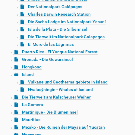
Der Nationalpark Galápagos
Charles Darwin Research Station
Die Sacha Lodge im Nationalpark Yasuní
Isla de la Plata - Die Silberinsel
Die Tierwelt im Nationalpark Galapagos
El Muro de las Lágrimas
Puerto Rico - El Yunque National Forest
Grenada - Die Gewürzinsel
Hongkong
Island
Vulkane und Geothermalgebiete in Island
Hvalasýningin - Whales of Iceland
Die Tierwelt am Kalscheurer Weiher
La Gomera
Martinique - Die Blumeninsel
Mauritius
Mexiko - Die Ruinen der Mayas auf Yucatán
Norwegen