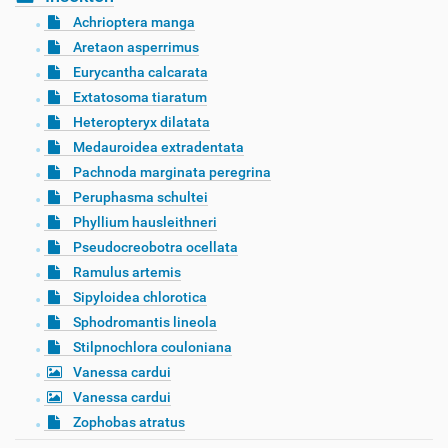
Achrioptera manga
Aretaon asperrimus
Eurycantha calcarata
Extatosoma tiaratum
Heteropteryx dilatata
Medauroidea extradentata
Pachnoda marginata peregrina
Peruphasma schultei
Phyllium hausleithneri
Pseudocreobotra ocellata
Ramulus artemis
Sipyloidea chlorotica
Sphodromantis lineola
Stilpnochlora couloniana
Vanessa cardui
Vanessa cardui
Zophobas atratus