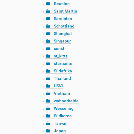
Reunion
Saint Martin
Sardinien
Schottland
Shanghai
Singapur
sonst
st_kitts
startseite
Südafrika
Thailand
USVI
Vietnam
wahnerheide
Wesseling
Südkorea
Taiwan
Japan