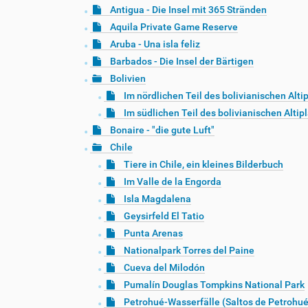
Antigua - Die Insel mit 365 Stränden
Aquila Private Game Reserve
Aruba - Una isla feliz
Barbados - Die Insel der Bärtigen
Bolivien
Im nördlichen Teil des bolivianischen Alti
Im südlichen Teil des bolivianischen Altip
Bonaire - "die gute Luft"
Chile
Tiere in Chile, ein kleines Bilderbuch
Im Valle de la Engorda
Isla Magdalena
Geysirfeld El Tatio
Punta Arenas
Nationalpark Torres del Paine
Cueva del Milodón
Pumalín Douglas Tompkins National Park
Petrohué-Wasserfälle (Saltos de Petrohué