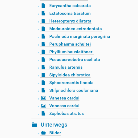
Eurycantha calcarata
Extatosoma tiaratum
Heteropteryx dilatata
Medauroidea extradentata
Pachnoda marginata peregrina
Peruphasma schultei
Phyllium hausleithneri
Pseudocreobotra ocellata
Ramulus artemis
Sipyloidea chlorotica
Sphodromantis lineola
Stilpnochlora couloniana
Vanessa cardui
Vanessa cardui
Zophobas atratus
Unterwegs
Bilder