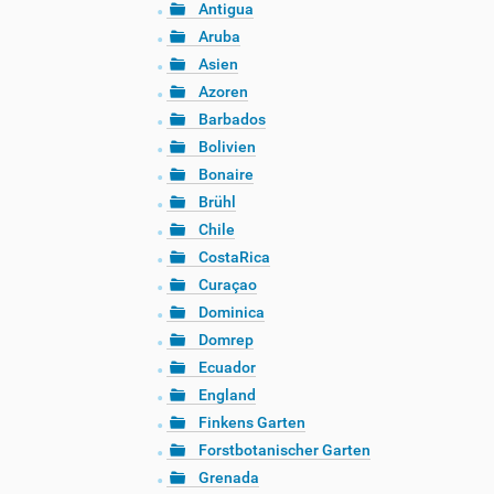
Antigua
Aruba
Asien
Azoren
Barbados
Bolivien
Bonaire
Brühl
Chile
CostaRica
Curaçao
Dominica
Domrep
Ecuador
England
Finkens Garten
Forstbotanischer Garten
Grenada