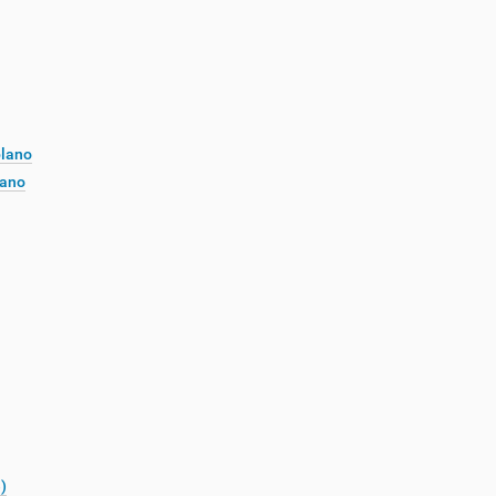
plano
lano
)