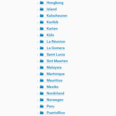
Hongkong
Island
Kalscheuren
Karibik
Karten
Köln
La Réunion
La Gomera
Saint Lucia
Sint Maarten
Malaysia
Martinique
Mauritius
Mexiko
Nordirland
Norwegen
Peru
PuertoRico