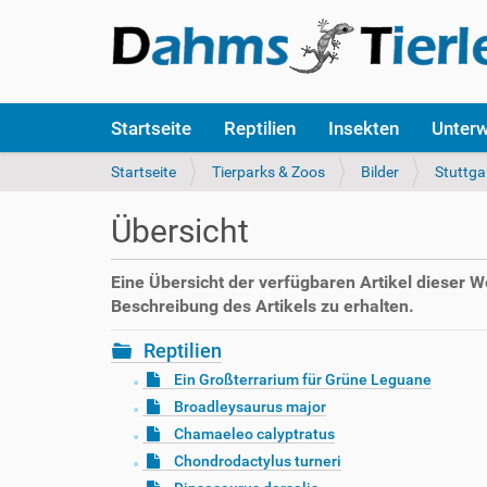
S
Startseite
Reptilien
Insekten
Unter
e
k
S
Startseite
Tierparks & Zoos
Bilder
Stuttga
t
i
i
e
Übersicht
o
s
n
i
e
n
Eine Übersicht der verfügbaren Artikel dieser 
n
d
Beschreibung des Artikels zu erhalten.
h
i
Reptilien
e
Ein Großterrarium für Grüne Leguane
r
Broadleysaurus major
:
Chamaeleo calyptratus
Chondrodactylus turneri