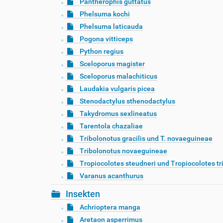
Pantherophis guttatus
Phelsuma kochi
Phelsuma laticauda
Pogona vitticeps
Python regius
Sceloporus magister
Sceloporus malachiticus
Laudakia vulgaris picea
Stenodactylus sthenodactylus
Takydromus sexlineatus
Tarentola chazaliae
Tribolonotus gracilis und T. novaeguineae
Tribolonotus novaeguineae
Tropiocolotes steudneri und Tropiocolotes tr
Varanus acanthurus
Insekten
Achrioptera manga
Aretaon asperrimus