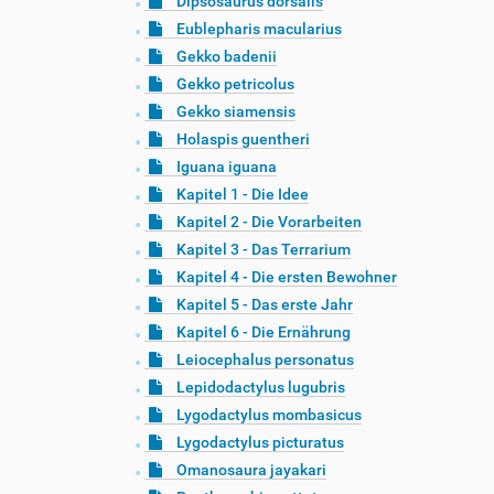
Dipsosaurus dorsalis
Eublepharis macularius
Gekko badenii
Gekko petricolus
Gekko siamensis
Holaspis guentheri
Iguana iguana
Kapitel 1 - Die Idee
Kapitel 2 - Die Vorarbeiten
Kapitel 3 - Das Terrarium
Kapitel 4 - Die ersten Bewohner
Kapitel 5 - Das erste Jahr
Kapitel 6 - Die Ernährung
Leiocephalus personatus
Lepidodactylus lugubris
Lygodactylus mombasicus
Lygodactylus picturatus
Omanosaura jayakari