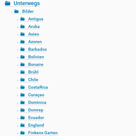
Unterwegs
Bilder
Antigua
Aruba
Asien
Azoren
Barbados
Bolivien
Bonaire
Brühl
Chile
CostaRica
Curaçao
Dominica
Domrep
Ecuador
England
Finkens Garten