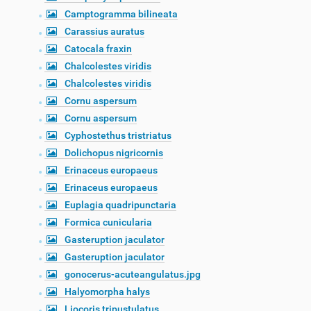
Camptogramma bilineata
Carassius auratus
Catocala fraxin
Chalcolestes viridis
Chalcolestes viridis
Cornu aspersum
Cornu aspersum
Cyphostethus tristriatus
Dolichopus nigricornis
Erinaceus europaeus
Erinaceus europaeus
Euplagia quadripunctaria
Formica cunicularia
Gasteruption jaculator
Gasteruption jaculator
gonocerus-acuteangulatus.jpg
Halyomorpha halys
Liocoris tripustulatus