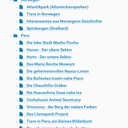
Atlantikpark (Atlanterhavsparken)
Tiere in Norwegen
Interessantes aus Norwegens Geschichte
Spitzbergen (Svalbard)
Peru
Die Inka-Stadt Machu Picchu
Hanan - Der obere Sektor
Hurin - Der untere Sektor
Das Maria Reiche Museum
Die geheimnisvollen Nasca-Linien
Die Ballestas Inseln nahe Pisco
Die Chauchilla-Gräber
Die Huacachina Oase nahe Ica
Cochahuasi Animal Sanctuary
Vinicunca - der Berg der sieben Farben
Das Llamapack Project
Tiere in Peru, ein kleines Bilderbuch