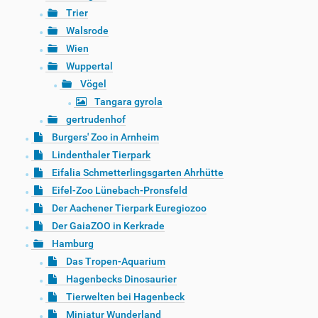
Trier
Walsrode
Wien
Wuppertal
Vögel
Tangara gyrola
gertrudenhof
Burgers' Zoo in Arnheim
Lindenthaler Tierpark
Eifalia Schmetterlingsgarten Ahrhütte
Eifel-Zoo Lünebach-Pronsfeld
Der Aachener Tierpark Euregiozoo
Der GaiaZOO in Kerkrade
Hamburg
Das Tropen-Aquarium
Hagenbecks Dinosaurier
Tierwelten bei Hagenbeck
Miniatur Wunderland