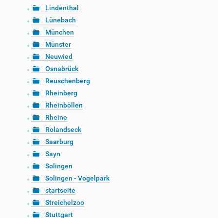
Lindenthal
Lünebach
München
Münster
Neuwied
Osnabrück
Reuschenberg
Rheinberg
Rheinböllen
Rheine
Rolandseck
Saarburg
Sayn
Solingen
Solingen - Vogelpark
startseite
Streichelzoo
Stuttgart