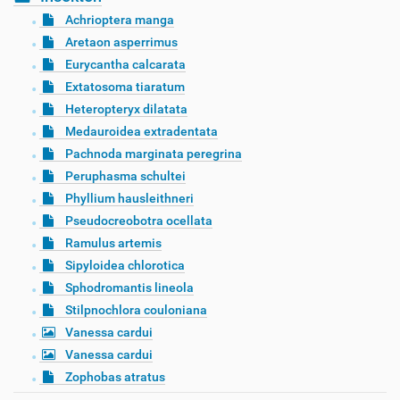
Achrioptera manga
Aretaon asperrimus
Eurycantha calcarata
Extatosoma tiaratum
Heteropteryx dilatata
Medauroidea extradentata
Pachnoda marginata peregrina
Peruphasma schultei
Phyllium hausleithneri
Pseudocreobotra ocellata
Ramulus artemis
Sipyloidea chlorotica
Sphodromantis lineola
Stilpnochlora couloniana
Vanessa cardui
Vanessa cardui
Zophobas atratus