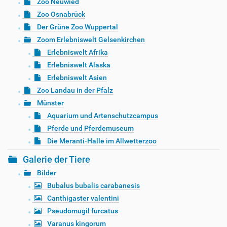
Zoo Neuwied
Zoo Osnabrück
Der Grüne Zoo Wuppertal
Zoom Erlebniswelt Gelsenkirchen
Erlebniswelt Afrika
Erlebniswelt Alaska
Erlebniswelt Asien
Zoo Landau in der Pfalz
Münster
Aquarium und Artenschutzcampus
Pferde und Pferdemuseum
Die Meranti-Halle im Allwetterzoo
Galerie der Tiere
Bilder
Bubalus bubalis carabanesis
Canthigaster valentini
Pseudomugil furcatus
Varanus kingorum