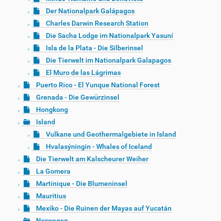
Der Nationalpark Galápagos
Charles Darwin Research Station
Die Sacha Lodge im Nationalpark Yasuní
Isla de la Plata - Die Silberinsel
Die Tierwelt im Nationalpark Galapagos
El Muro de las Lágrimas
Puerto Rico - El Yunque National Forest
Grenada - Die Gewürzinsel
Hongkong
Island
Vulkane und Geothermalgebiete in Island
Hvalasýningin - Whales of Iceland
Die Tierwelt am Kalscheurer Weiher
La Gomera
Martinique - Die Blumeninsel
Mauritius
Mexiko - Die Ruinen der Mayas auf Yucatán
Norwegen