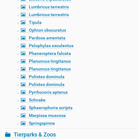
Lumbricus terrestris
Lumbricus terrestris
Tipula
Ophion obscuratus
Pardosa amentata
Pelophylax esculentus
Phaneroptera falcata
Planuncus tingitanus
Planuncus tingitanus
Polistes dominula
Polistes dominula
Pyrrhocoris apterus
Schnake
Sphaerophoria scripta
Marpissa muscosa
Springspinne
Tierparks & Zoos