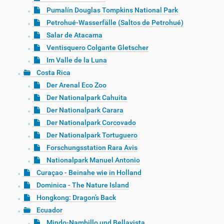
Pumalín Douglas Tompkins National Park
Petrohué-Wasserfälle (Saltos de Petrohué)
Salar de Atacama
Ventisquero Colgante Gletscher
Im Valle de la Luna
Costa Rica
Der Arenal Eco Zoo
Der Nationalpark Cahuita
Der Nationalpark Carara
Der Nationalpark Corcovado
Der Nationalpark Tortuguero
Forschungsstation Rara Avis
Nationalpark Manuel Antonio
Curaçao - Beinahe wie in Holland
Dominica - The Nature Island
Hongkong: Dragon’s Back
Ecuador
Mindo-Nambillo und Bellavista