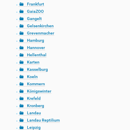
Frankfurt
GaiaZOO
Gangelt
Gelsenkirchen
Grevenmacher
Hamburg
Hannover
Hellenthal
Karten
Kasselburg
Koeln
Kommern
Königswinter
Krefeld
Kronberg
Landau
Landau Reptilium
Leipzig