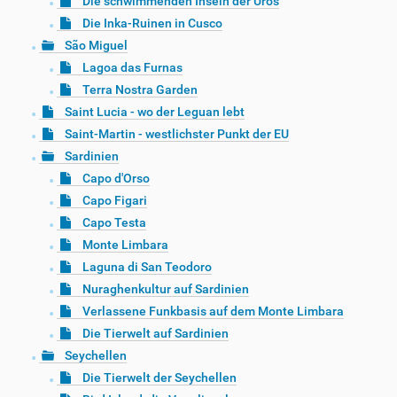
Die schwimmenden Inseln der Uros
Die Inka-Ruinen in Cusco
São Miguel
Lagoa das Furnas
Terra Nostra Garden
Saint Lucia - wo der Leguan lebt
Saint-Martin - westlichster Punkt der EU
Sardinien
Capo d'Orso
Capo Figari
Capo Testa
Monte Limbara
Laguna di San Teodoro
Nuraghenkultur auf Sardinien
Verlassene Funkbasis auf dem Monte Limbara
Die Tierwelt auf Sardinien
Seychellen
Die Tierwelt der Seychellen