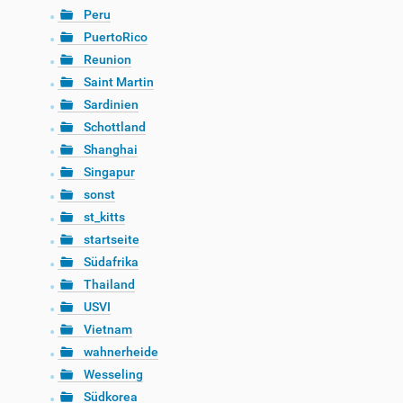
Peru
PuertoRico
Reunion
Saint Martin
Sardinien
Schottland
Shanghai
Singapur
sonst
st_kitts
startseite
Südafrika
Thailand
USVI
Vietnam
wahnerheide
Wesseling
Südkorea