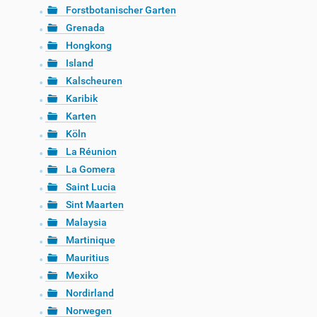
Forstbotanischer Garten
Grenada
Hongkong
Island
Kalscheuren
Karibik
Karten
Köln
La Réunion
La Gomera
Saint Lucia
Sint Maarten
Malaysia
Martinique
Mauritius
Mexiko
Nordirland
Norwegen