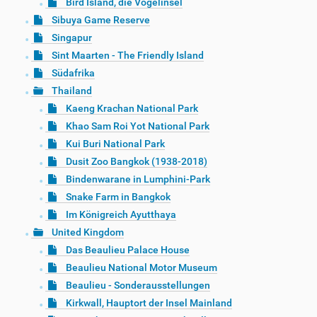
Bird Island, die Vogelinsel
Sibuya Game Reserve
Singapur
Sint Maarten - The Friendly Island
Südafrika
Thailand
Kaeng Krachan National Park
Khao Sam Roi Yot National Park
Kui Buri National Park
Dusit Zoo Bangkok (1938-2018)
Bindenwarane in Lumphini-Park
Snake Farm in Bangkok
Im Königreich Ayutthaya
United Kingdom
Das Beaulieu Palace House
Beaulieu National Motor Museum
Beaulieu - Sonderausstellungen
Kirkwall, Hauptort der Insel Mainland