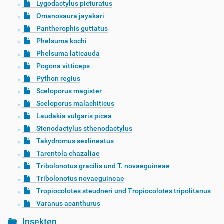
Lygodactylus picturatus
Omanosaura jayakari
Pantherophis guttatus
Phelsuma kochi
Phelsuma laticauda
Pogona vitticeps
Python regius
Sceloporus magister
Sceloporus malachiticus
Laudakia vulgaris picea
Stenodactylus sthenodactylus
Takydromus sexlineatus
Tarentola chazaliae
Tribolonotus gracilis und T. novaeguineae
Tribolonotus novaeguineae
Tropiocolotes steudneri und Tropiocolotes tripolitanus
Varanus acanthurus
Insekten