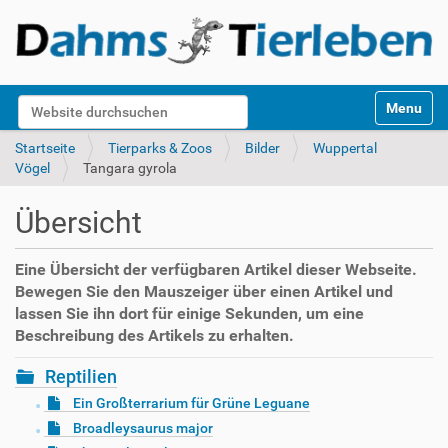
S
Website durchsuchen
Toggle na
e
k
Erweiterte Suche…
Startseite
Tierparks & Zoos
Bilder
Wuppertal
t
Vögel
Tangara gyrola
i
o
Übersicht
n
e
n
Eine Übersicht der verfügbaren Artikel dieser Webseite.
Bewegen Sie den Mauszeiger über einen Artikel und
lassen Sie ihn dort für einige Sekunden, um eine
Beschreibung des Artikels zu erhalten.
Reptilien
Ein Großterrarium für Grüne Leguane
Broadleysaurus major