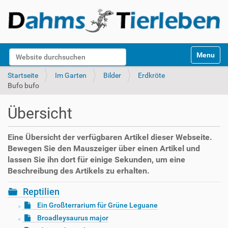
S
Website durchsuchen
Toggle na
e
k
Erweiterte Suche…
Startseite
Im Garten
Bilder
Erdkröte
t
Bufo bufo
i
o
Übersicht
n
e
n
Eine Übersicht der verfügbaren Artikel dieser Webseite.
Bewegen Sie den Mauszeiger über einen Artikel und
lassen Sie ihn dort für einige Sekunden, um eine
Beschreibung des Artikels zu erhalten.
Reptilien
Ein Großterrarium für Grüne Leguane
Broadleysaurus major