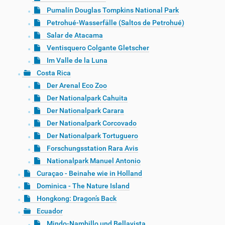
Pumalín Douglas Tompkins National Park
Petrohué-Wasserfälle (Saltos de Petrohué)
Salar de Atacama
Ventisquero Colgante Gletscher
Im Valle de la Luna
Costa Rica
Der Arenal Eco Zoo
Der Nationalpark Cahuita
Der Nationalpark Carara
Der Nationalpark Corcovado
Der Nationalpark Tortuguero
Forschungsstation Rara Avis
Nationalpark Manuel Antonio
Curaçao - Beinahe wie in Holland
Dominica - The Nature Island
Hongkong: Dragon’s Back
Ecuador
Mindo-Nambillo und Bellavista