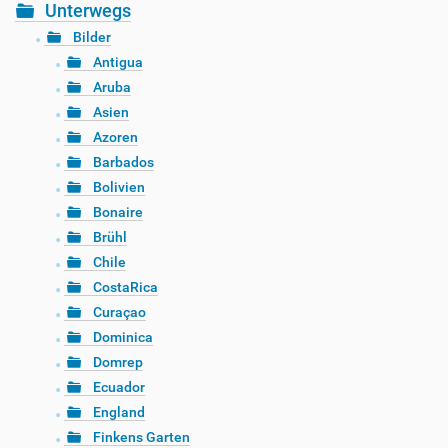
Unterwegs
Bilder
Antigua
Aruba
Asien
Azoren
Barbados
Bolivien
Bonaire
Brühl
Chile
CostaRica
Curaçao
Dominica
Domrep
Ecuador
England
Finkens Garten