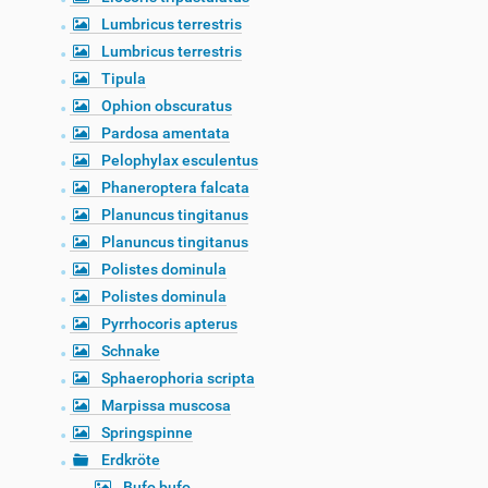
Lumbricus terrestris
Lumbricus terrestris
Tipula
Ophion obscuratus
Pardosa amentata
Pelophylax esculentus
Phaneroptera falcata
Planuncus tingitanus
Planuncus tingitanus
Polistes dominula
Polistes dominula
Pyrrhocoris apterus
Schnake
Sphaerophoria scripta
Marpissa muscosa
Springspinne
Erdkröte
Bufo bufo