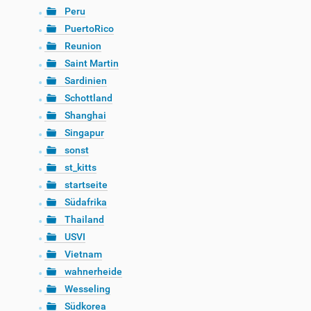
Peru
PuertoRico
Reunion
Saint Martin
Sardinien
Schottland
Shanghai
Singapur
sonst
st_kitts
startseite
Südafrika
Thailand
USVI
Vietnam
wahnerheide
Wesseling
Südkorea