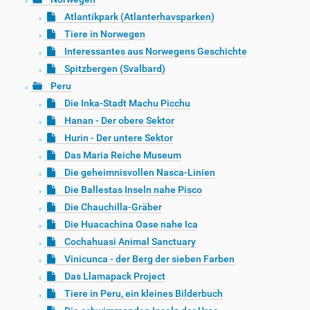
Atlantikpark (Atlanterhavsparken)
Tiere in Norwegen
Interessantes aus Norwegens Geschichte
Spitzbergen (Svalbard)
Peru
Die Inka-Stadt Machu Picchu
Hanan - Der obere Sektor
Hurin - Der untere Sektor
Das Maria Reiche Museum
Die geheimnisvollen Nasca-Linien
Die Ballestas Inseln nahe Pisco
Die Chauchilla-Gräber
Die Huacachina Oase nahe Ica
Cochahuasi Animal Sanctuary
Vinicunca - der Berg der sieben Farben
Das Llamapack Project
Tiere in Peru, ein kleines Bilderbuch