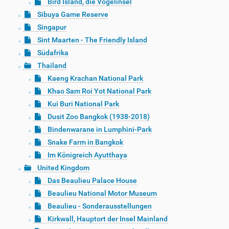
Bird Island, die Vogelinsel
Sibuya Game Reserve
Singapur
Sint Maarten - The Friendly Island
Südafrika
Thailand
Kaeng Krachan National Park
Khao Sam Roi Yot National Park
Kui Buri National Park
Dusit Zoo Bangkok (1938-2018)
Bindenwarane in Lumphini-Park
Snake Farm in Bangkok
Im Königreich Ayutthaya
United Kingdom
Das Beaulieu Palace House
Beaulieu National Motor Museum
Beaulieu - Sonderausstellungen
Kirkwall, Hauptort der Insel Mainland