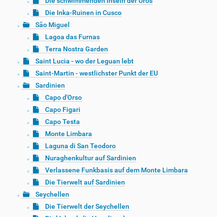
Die schwimmenden Inseln der Uros
Die Inka-Ruinen in Cusco
São Miguel
Lagoa das Furnas
Terra Nostra Garden
Saint Lucia - wo der Leguan lebt
Saint-Martin - westlichster Punkt der EU
Sardinien
Capo d'Orso
Capo Figari
Capo Testa
Monte Limbara
Laguna di San Teodoro
Nuraghenkultur auf Sardinien
Verlassene Funkbasis auf dem Monte Limbara
Die Tierwelt auf Sardinien
Seychellen
Die Tierwelt der Seychellen