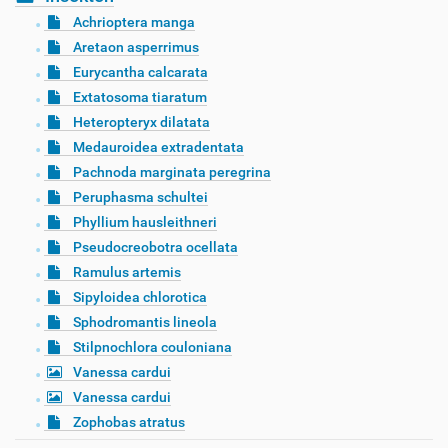
Achrioptera manga
Aretaon asperrimus
Eurycantha calcarata
Extatosoma tiaratum
Heteropteryx dilatata
Medauroidea extradentata
Pachnoda marginata peregrina
Peruphasma schultei
Phyllium hausleithneri
Pseudocreobotra ocellata
Ramulus artemis
Sipyloidea chlorotica
Sphodromantis lineola
Stilpnochlora couloniana
Vanessa cardui
Vanessa cardui
Zophobas atratus