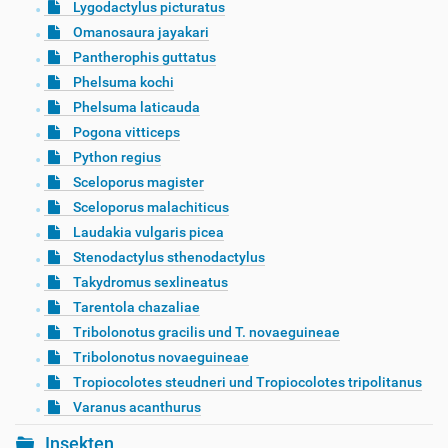
Lygodactylus picturatus
Omanosaura jayakari
Pantherophis guttatus
Phelsuma kochi
Phelsuma laticauda
Pogona vitticeps
Python regius
Sceloporus magister
Sceloporus malachiticus
Laudakia vulgaris picea
Stenodactylus sthenodactylus
Takydromus sexlineatus
Tarentola chazaliae
Tribolonotus gracilis und T. novaeguineae
Tribolonotus novaeguineae
Tropiocolotes steudneri und Tropiocolotes tripolitanus
Varanus acanthurus
Insekten