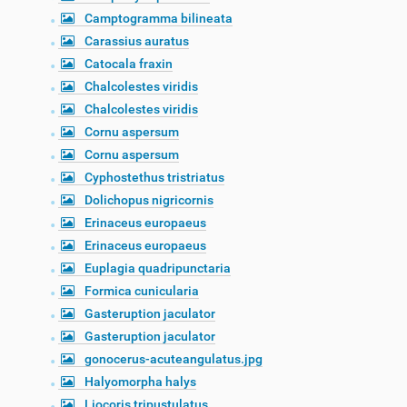
Camptogramma bilineata
Carassius auratus
Catocala fraxin
Chalcolestes viridis
Chalcolestes viridis
Cornu aspersum
Cornu aspersum
Cyphostethus tristriatus
Dolichopus nigricornis
Erinaceus europaeus
Erinaceus europaeus
Euplagia quadripunctaria
Formica cunicularia
Gasteruption jaculator
Gasteruption jaculator
gonocerus-acuteangulatus.jpg
Halyomorpha halys
Liocoris tripustulatus