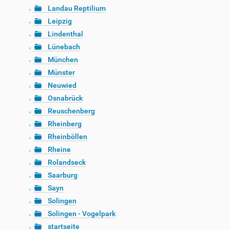
Landau Reptilium
Leipzig
Lindenthal
Lünebach
München
Münster
Neuwied
Osnabrück
Reuschenberg
Rheinberg
Rheinböllen
Rheine
Rolandseck
Saarburg
Sayn
Solingen
Solingen - Vogelpark
startseite