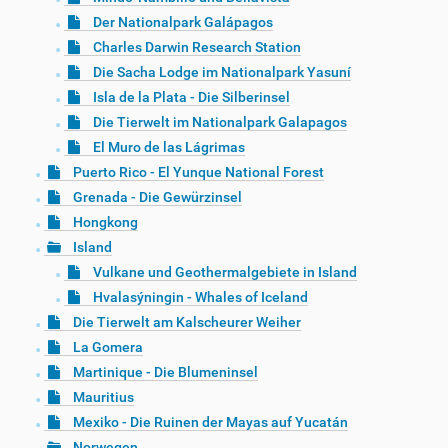
Der Nationalpark Galápagos
Charles Darwin Research Station
Die Sacha Lodge im Nationalpark Yasuní
Isla de la Plata - Die Silberinsel
Die Tierwelt im Nationalpark Galapagos
El Muro de las Lágrimas
Puerto Rico - El Yunque National Forest
Grenada - Die Gewürzinsel
Hongkong
Island
Vulkane und Geothermalgebiete in Island
Hvalasýningin - Whales of Iceland
Die Tierwelt am Kalscheurer Weiher
La Gomera
Martinique - Die Blumeninsel
Mauritius
Mexiko - Die Ruinen der Mayas auf Yucatán
Norwegen