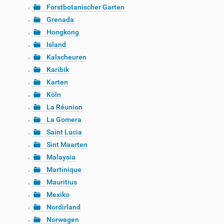
Forstbotanischer Garten
Grenada
Hongkong
Island
Kalscheuren
Karibik
Karten
Köln
La Réunion
La Gomera
Saint Lucia
Sint Maarten
Malaysia
Martinique
Mauritius
Mexiko
Nordirland
Norwegen