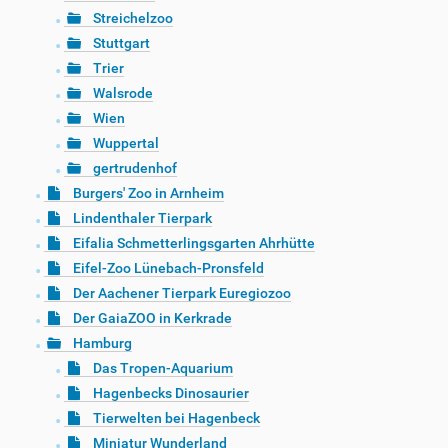
Streichelzoo
Stuttgart
Trier
Walsrode
Wien
Wuppertal
gertrudenhof
Burgers' Zoo in Arnheim
Lindenthaler Tierpark
Eifalia Schmetterlingsgarten Ahrhütte
Eifel-Zoo Lünebach-Pronsfeld
Der Aachener Tierpark Euregiozoo
Der GaiaZOO in Kerkrade
Hamburg
Das Tropen-Aquarium
Hagenbecks Dinosaurier
Tierwelten bei Hagenbeck
Miniatur Wunderland