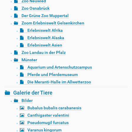
Zoo Neuwied
Zoo Osnabrück
Der Grüne Zoo Wuppertal
Zoom Erlebniswelt Gelsenkirchen
Erlebniswelt Afrika
Erlebniswelt Alaska
Erlebniswelt Asien
Zoo Landau in der Pfalz
Münster
Aquarium und Artenschutzcampus
Pferde und Pferdemuseum
Die Meranti-Halle im Allwetterzoo
Galerie der Tiere
Bilder
Bubalus bubalis carabanesis
Canthigaster valentini
Pseudomugil furcatus
Varanus kingorum