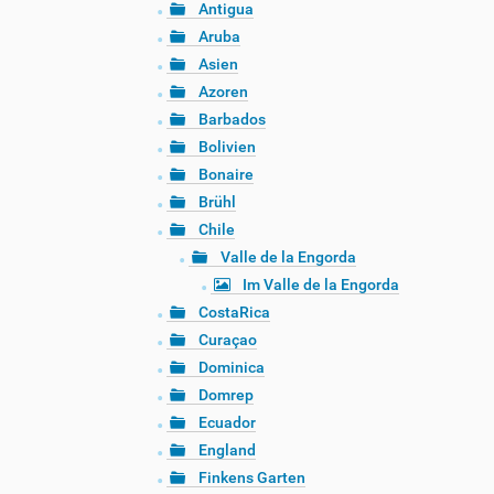
Antigua
Aruba
Asien
Azoren
Barbados
Bolivien
Bonaire
Brühl
Chile
Valle de la Engorda
Im Valle de la Engorda
CostaRica
Curaçao
Dominica
Domrep
Ecuador
England
Finkens Garten