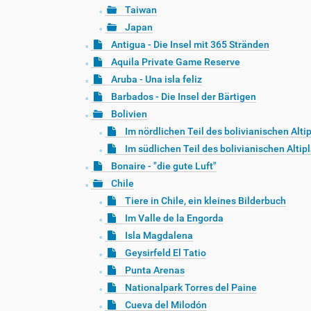
Taiwan
Japan
Antigua - Die Insel mit 365 Stränden
Aquila Private Game Reserve
Aruba - Una isla feliz
Barbados - Die Insel der Bärtigen
Bolivien
Im nördlichen Teil des bolivianischen Alti
Im südlichen Teil des bolivianischen Altip
Bonaire - "die gute Luft"
Chile
Tiere in Chile, ein kleines Bilderbuch
Im Valle de la Engorda
Isla Magdalena
Geysirfeld El Tatio
Punta Arenas
Nationalpark Torres del Paine
Cueva del Milodón