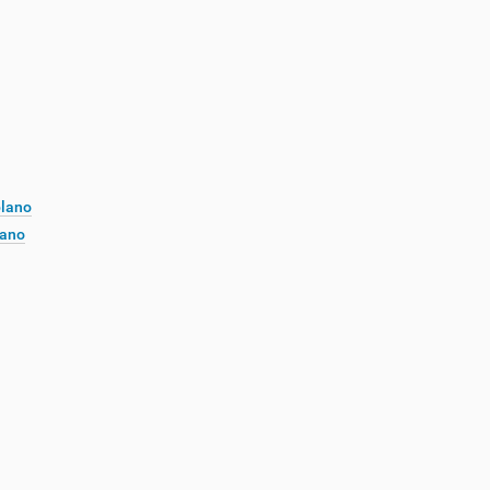
plano
lano