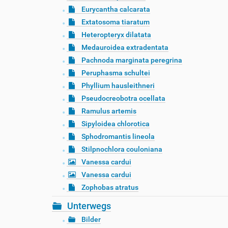
Eurycantha calcarata
Extatosoma tiaratum
Heteropteryx dilatata
Medauroidea extradentata
Pachnoda marginata peregrina
Peruphasma schultei
Phyllium hausleithneri
Pseudocreobotra ocellata
Ramulus artemis
Sipyloidea chlorotica
Sphodromantis lineola
Stilpnochlora couloniana
Vanessa cardui
Vanessa cardui
Zophobas atratus
Unterwegs
Bilder