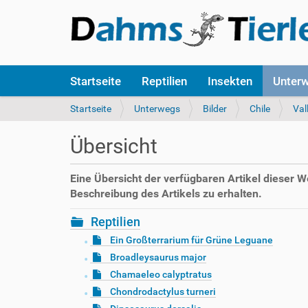
S
Startseite
Reptilien
Insekten
Unter
e
k
S
Startseite
Unterwegs
Bilder
Chile
Val
t
i
i
e
Übersicht
o
s
n
i
e
n
Eine Übersicht der verfügbaren Artikel dieser 
n
d
Beschreibung des Artikels zu erhalten.
h
i
Reptilien
e
Ein Großterrarium für Grüne Leguane
r
Broadleysaurus major
:
Chamaeleo calyptratus
Chondrodactylus turneri