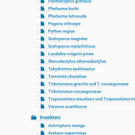
Pantherophis guttatus
Phelsuma kochi
Phelsuma laticauda
Pogona vitticeps
Python regius
Sceloporus magister
Sceloporus malachiticus
Laudakia vulgaris picea
Stenodactylus sthenodactylus
Takydromus sexlineatus
Tarentola chazaliae
Tribolonotus gracilis und T. novaeguineae
Tribolonotus novaeguineae
Tropiocolotes steudneri und Tropiocolotes tr
Varanus acanthurus
Insekten
Achrioptera manga
Aretaon asperrimus