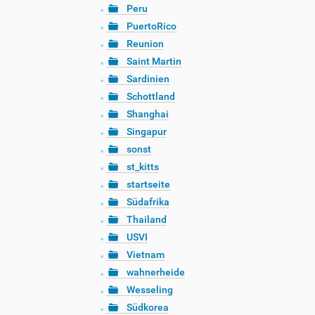
Peru
PuertoRico
Reunion
Saint Martin
Sardinien
Schottland
Shanghai
Singapur
sonst
st_kitts
startseite
Südafrika
Thailand
USVI
Vietnam
wahnerheide
Wesseling
Südkorea