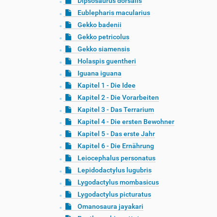
Dipsosaurus dorsalis
Eublepharis macularius
Gekko badenii
Gekko petricolus
Gekko siamensis
Holaspis guentheri
Iguana iguana
Kapitel 1 - Die Idee
Kapitel 2 - Die Vorarbeiten
Kapitel 3 - Das Terrarium
Kapitel 4 - Die ersten Bewohner
Kapitel 5 - Das erste Jahr
Kapitel 6 - Die Ernährung
Leiocephalus personatus
Lepidodactylus lugubris
Lygodactylus mombasicus
Lygodactylus picturatus
Omanosaura jayakari