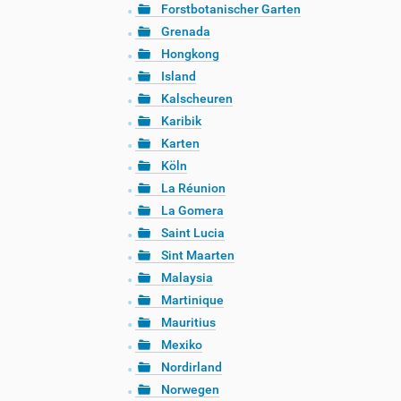
Forstbotanischer Garten
Grenada
Hongkong
Island
Kalscheuren
Karibik
Karten
Köln
La Réunion
La Gomera
Saint Lucia
Sint Maarten
Malaysia
Martinique
Mauritius
Mexiko
Nordirland
Norwegen