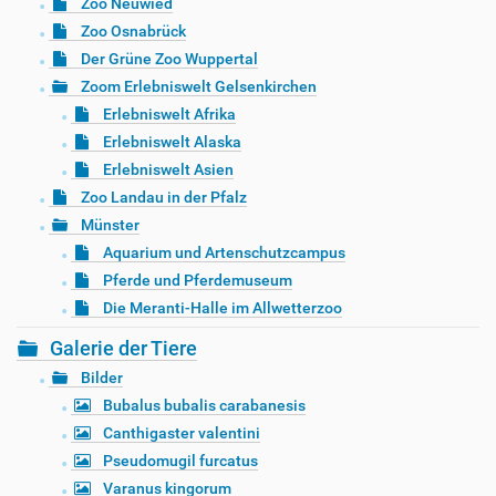
Zoo Neuwied
Zoo Osnabrück
Der Grüne Zoo Wuppertal
Zoom Erlebniswelt Gelsenkirchen
Erlebniswelt Afrika
Erlebniswelt Alaska
Erlebniswelt Asien
Zoo Landau in der Pfalz
Münster
Aquarium und Artenschutzcampus
Pferde und Pferdemuseum
Die Meranti-Halle im Allwetterzoo
Galerie der Tiere
Bilder
Bubalus bubalis carabanesis
Canthigaster valentini
Pseudomugil furcatus
Varanus kingorum