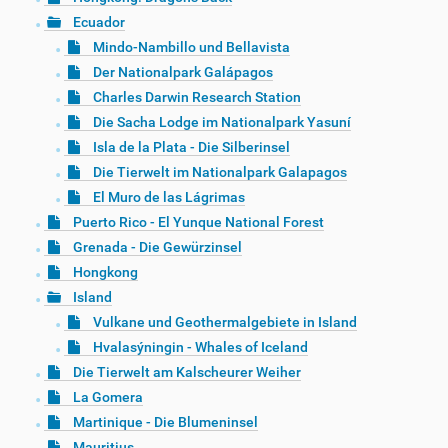
Ecuador
Mindo-Nambillo und Bellavista
Der Nationalpark Galápagos
Charles Darwin Research Station
Die Sacha Lodge im Nationalpark Yasuní
Isla de la Plata - Die Silberinsel
Die Tierwelt im Nationalpark Galapagos
El Muro de las Lágrimas
Puerto Rico - El Yunque National Forest
Grenada - Die Gewürzinsel
Hongkong
Island
Vulkane und Geothermalgebiete in Island
Hvalasýningin - Whales of Iceland
Die Tierwelt am Kalscheurer Weiher
La Gomera
Martinique - Die Blumeninsel
Mauritius