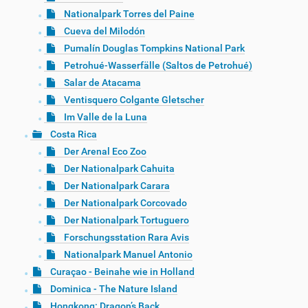
Nationalpark Torres del Paine
Cueva del Milodón
Pumalín Douglas Tompkins National Park
Petrohué-Wasserfälle (Saltos de Petrohué)
Salar de Atacama
Ventisquero Colgante Gletscher
Im Valle de la Luna
Costa Rica
Der Arenal Eco Zoo
Der Nationalpark Cahuita
Der Nationalpark Carara
Der Nationalpark Corcovado
Der Nationalpark Tortuguero
Forschungsstation Rara Avis
Nationalpark Manuel Antonio
Curaçao - Beinahe wie in Holland
Dominica - The Nature Island
Hongkong: Dragon’s Back