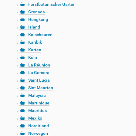
Forstbotanischer Garten
Grenada
Hongkong
Island
Kalscheuren
Karibik
Karten
Köln
La Réunion
La Gomera
Saint Lucia
Sint Maarten
Malaysia
Martinique
Mauritius
Mexiko
Nordirland
Norwegen