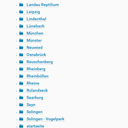
Landau Reptilium
Leipzig
Lindenthal
Lünebach
München
Münster
Neuwied
Osnabrück
Reuschenberg
Rheinberg
Rheinböllen
Rheine
Rolandseck
Saarburg
Sayn
Solingen
Solingen - Vogelpark
startseite