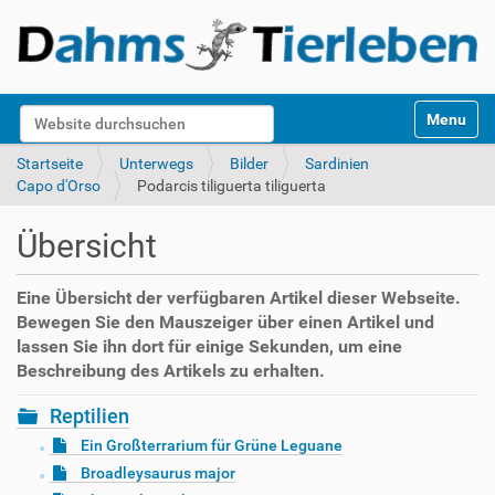
S
Website durchsuchen
Toggle na
e
k
Erweiterte Suche…
Startseite
Unterwegs
Bilder
Sardinien
t
Capo d'Orso
Podarcis tiliguerta tiliguerta
i
o
Übersicht
n
e
n
Eine Übersicht der verfügbaren Artikel dieser Webseite.
Bewegen Sie den Mauszeiger über einen Artikel und
lassen Sie ihn dort für einige Sekunden, um eine
Beschreibung des Artikels zu erhalten.
Reptilien
Ein Großterrarium für Grüne Leguane
Broadleysaurus major