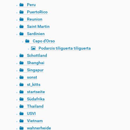
Peru
PuertoRico
Reunion
Saint Martin
Sardinien
Capo d'Orso
Podarcis tiliguerta tiliguerta
Schottland
Shanghai
Singapur
sonst
st_kitts
startseite
Südafrika
Thailand
USVI
Vietnam
wahnerheide