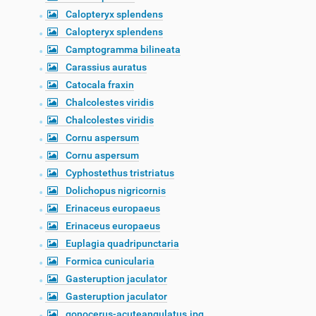
Calopteryx splendens
Calopteryx splendens
Camptogramma bilineata
Carassius auratus
Catocala fraxin
Chalcolestes viridis
Chalcolestes viridis
Cornu aspersum
Cornu aspersum
Cyphostethus tristriatus
Dolichopus nigricornis
Erinaceus europaeus
Erinaceus europaeus
Euplagia quadripunctaria
Formica cunicularia
Gasteruption jaculator
Gasteruption jaculator
gonocerus-acuteangulatus.jpg