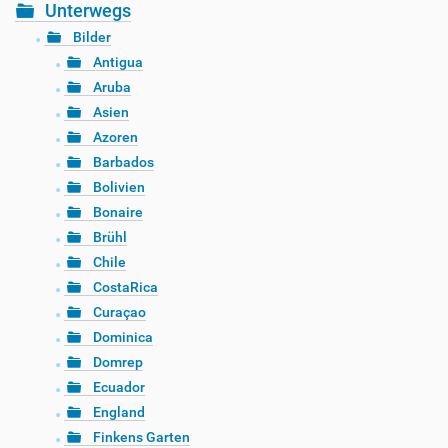
Unterwegs
Bilder
Antigua
Aruba
Asien
Azoren
Barbados
Bolivien
Bonaire
Brühl
Chile
CostaRica
Curaçao
Dominica
Domrep
Ecuador
England
Finkens Garten