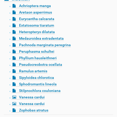
Achrioptera manga
Aretaon asperrimus
Eurycantha calcarata
Extatosoma tiaratum
Heteropteryx dilatata
Medauroidea extradentata
Pachnoda marginata peregrina
Peruphasma schultei
Phyllium hausleithneri
Pseudocreobotra ocellata
Ramulus artemis
Sipyloidea chlorotica
Sphodromantis lineola
Stilpnochlora couloniana
Vanessa cardui
Vanessa cardui
Zophobas atratus