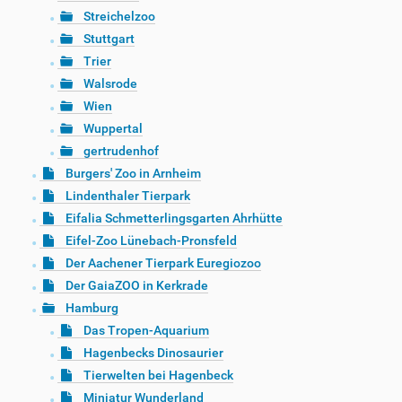
Streichelzoo
Stuttgart
Trier
Walsrode
Wien
Wuppertal
gertrudenhof
Burgers' Zoo in Arnheim
Lindenthaler Tierpark
Eifalia Schmetterlingsgarten Ahrhütte
Eifel-Zoo Lünebach-Pronsfeld
Der Aachener Tierpark Euregiozoo
Der GaiaZOO in Kerkrade
Hamburg
Das Tropen-Aquarium
Hagenbecks Dinosaurier
Tierwelten bei Hagenbeck
Miniatur Wunderland