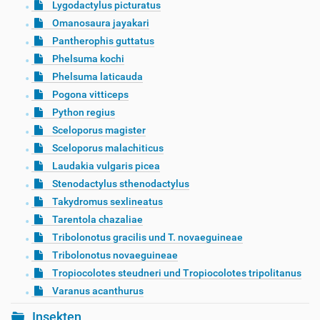
Lygodactylus picturatus
Omanosaura jayakari
Pantherophis guttatus
Phelsuma kochi
Phelsuma laticauda
Pogona vitticeps
Python regius
Sceloporus magister
Sceloporus malachiticus
Laudakia vulgaris picea
Stenodactylus sthenodactylus
Takydromus sexlineatus
Tarentola chazaliae
Tribolonotus gracilis und T. novaeguineae
Tribolonotus novaeguineae
Tropiocolotes steudneri und Tropiocolotes tripolitanus
Varanus acanthurus
Insekten