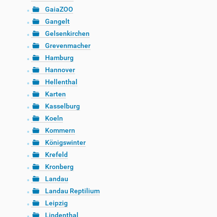
GaiaZOO
Gangelt
Gelsenkirchen
Grevenmacher
Hamburg
Hannover
Hellenthal
Karten
Kasselburg
Koeln
Kommern
Königswinter
Krefeld
Kronberg
Landau
Landau Reptilium
Leipzig
Lindenthal