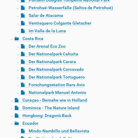
Pumalín Douglas Tompkins National Park
Petrohué-Wasserfälle (Saltos de Petrohué)
Salar de Atacama
Ventisquero Colgante Gletscher
Im Valle de la Luna
Costa Rica
Der Arenal Eco Zoo
Der Nationalpark Cahuita
Der Nationalpark Carara
Der Nationalpark Corcovado
Der Nationalpark Tortuguero
Forschungsstation Rara Avis
Nationalpark Manuel Antonio
Curaçao - Beinahe wie in Holland
Dominica - The Nature Island
Hongkong: Dragon’s Back
Ecuador
Mindo-Nambillo und Bellavista