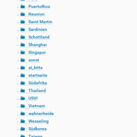
PuertoRico
Reunion
Saint Martin
Sardinien
Schottland
Shanghai
Singapur
sonst
st_kitts
startseite
Südafrika
Thailand
USVI
Vietnam
wahnerheide
Wesseling
Südkorea
Taiwan