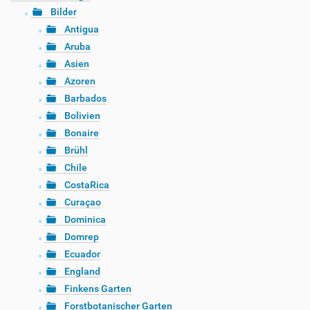
Bilder
Antigua
Aruba
Asien
Azoren
Barbados
Bolivien
Bonaire
Brühl
Chile
CostaRica
Curaçao
Dominica
Domrep
Ecuador
England
Finkens Garten
Forstbotanischer Garten