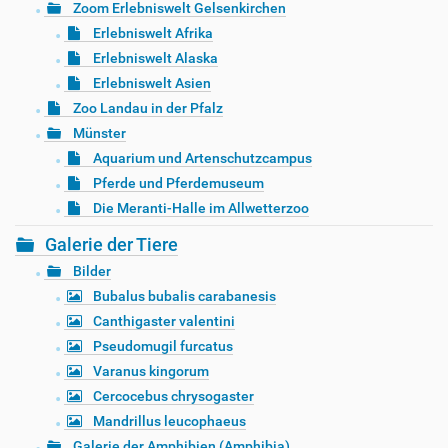
Zoom Erlebniswelt Gelsenkirchen
Erlebniswelt Afrika
Erlebniswelt Alaska
Erlebniswelt Asien
Zoo Landau in der Pfalz
Münster
Aquarium und Artenschutzcampus
Pferde und Pferdemuseum
Die Meranti-Halle im Allwetterzoo
Galerie der Tiere
Bilder
Bubalus bubalis carabanesis
Canthigaster valentini
Pseudomugil furcatus
Varanus kingorum
Cercocebus chrysogaster
Mandrillus leucophaeus
Galerie der Amphibien (Amphibia)