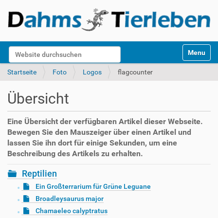
S
Website durchsuchen
Toggle na
e
k
Erweiterte Suche…
Startseite
Foto
Logos
flagcounter
t
i
Übersicht
o
n
e
Eine Übersicht der verfügbaren Artikel dieser Webseite.
n
Bewegen Sie den Mauszeiger über einen Artikel und
lassen Sie ihn dort für einige Sekunden, um eine
Beschreibung des Artikels zu erhalten.
Reptilien
Ein Großterrarium für Grüne Leguane
Broadleysaurus major
Chamaeleo calyptratus