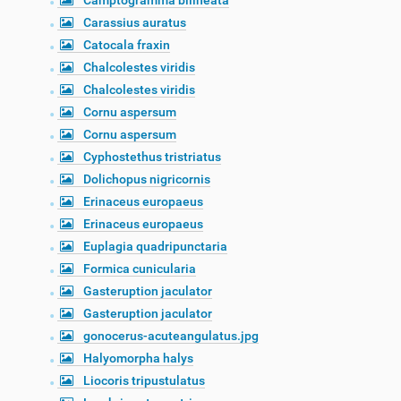
Camptogramma bilineata
Carassius auratus
Catocala fraxin
Chalcolestes viridis
Chalcolestes viridis
Cornu aspersum
Cornu aspersum
Cyphostethus tristriatus
Dolichopus nigricornis
Erinaceus europaeus
Erinaceus europaeus
Euplagia quadripunctaria
Formica cunicularia
Gasteruption jaculator
Gasteruption jaculator
gonocerus-acuteangulatus.jpg
Halyomorpha halys
Liocoris tripustulatus