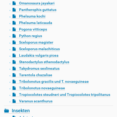
Omanosaura jayakari
Pantherophis guttatus
Phelsuma kochi
Phelsuma laticauda
Pogona vitticeps
Python regius
Sceloporus magister
Sceloporus malachiticus
Laudakia vulgaris picea
Stenodactylus sthenodactylus
Takydromus sexlineatus
Tarentola chazaliae
Tribolonotus gracilis und T. novaeguineae
Tribolonotus novaeguineae
Tropiocolotes steudneri und Tropiocolotes tripolitanus
Varanus acanthurus
Insekten