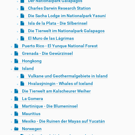
Der Nationalpark Galápagos
Charles Darwin Research Station
Die Sacha Lodge im Nationalpark Yasuní
Isla de la Plata - Die Silberinsel
Die Tierwelt im Nationalpark Galapagos
El Muro de las Lágrimas
Puerto Rico - El Yunque National Forest
Grenada - Die Gewürzinsel
Hongkong
Island
Vulkane und Geothermalgebiete in Island
Hvalasýningin - Whales of Iceland
Die Tierwelt am Kalscheurer Weiher
La Gomera
Martinique - Die Blumeninsel
Mauritius
Mexiko - Die Ruinen der Mayas auf Yucatán
Norwegen