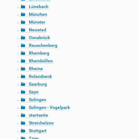
Lünebach
München
Münster
Neuwied
Osnabrück
Reuschenberg
Rheinberg
Rheinböllen
Rheine
Rolandseck
Saarburg
Sayn
Solingen
Solingen - Vogelpark
startseite
Streichelzoo
Stuttgart
Trier