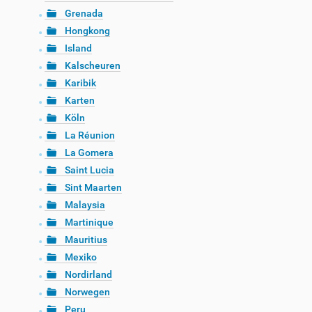
Grenada
Hongkong
Island
Kalscheuren
Karibik
Karten
Köln
La Réunion
La Gomera
Saint Lucia
Sint Maarten
Malaysia
Martinique
Mauritius
Mexiko
Nordirland
Norwegen
Peru