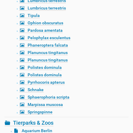
Lumbricus terrestris
Lumbricus terrestris
Tipula
Ophion obscuratus
Pardosa amentata
Pelophylax esculentus
Phaneroptera falcata
Planuncus tingitanus
Planuncus tingitanus
Polistes dominula
Polistes dominula
Pyrrhocoris apterus
Schnake
Sphaerophoria scripta
Marpissa muscosa
Springspinne
Tierparks & Zoos
Aquarium Berlin