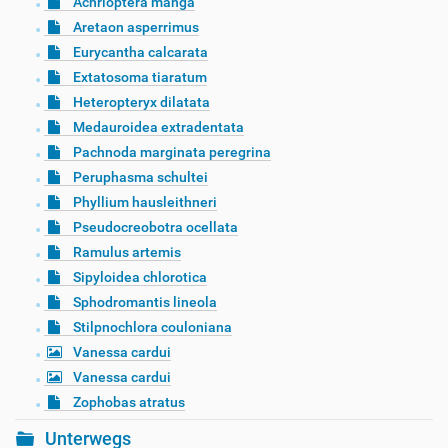
Achrioptera manga
Aretaon asperrimus
Eurycantha calcarata
Extatosoma tiaratum
Heteropteryx dilatata
Medauroidea extradentata
Pachnoda marginata peregrina
Peruphasma schultei
Phyllium hausleithneri
Pseudocreobotra ocellata
Ramulus artemis
Sipyloidea chlorotica
Sphodromantis lineola
Stilpnochlora couloniana
Vanessa cardui
Vanessa cardui
Zophobas atratus
Unterwegs