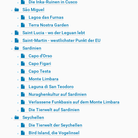
Die Inka-Ruinen in Cusco
São Miguel
Lagoa das Furnas
Terra Nostra Garden
Saint Lucia - wo der Leguan lebt
Saint-Martin - westlichster Punkt der EU
Sardinien
Capo d'Orso
Capo Figari
Capo Testa
Monte Limbara
Laguna di San Teodoro
Nuraghenkultur auf Sardinien
Verlassene Funkbasis auf dem Monte Limbara
Die Tierwelt auf Sardinien
Seychellen
Die Tierwelt der Seychellen
Bird Island, die Vogelinsel